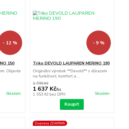
- 12 %
- 9 %
INO 150
Triko DEVOLD LAUPAREN MERINO 190
em. Objevte
Originální výrobek **Devold** s důrazem
na funkčnost, komfort a ...
1 799 Kč
1 637 Kč
/
ks
Skladem
Skladem
1 353 Kč
bez DPH
Koupit
Doprava ZDARMA