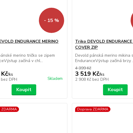
- 15 %
DEVOLD ENDURANCE MERINO
Triko DEVOLD ENDURANCE
COVER ZIP
ánské merino tričko se zipem
Devold pánská merino mikina 
eVýstup začíná v chl...
EnduranceVýstup začíná brzy ..
4 399 Kč
 Kč
3 519 Kč
/
ks
/
ks
Skladem
č
bez DPH
2 908 Kč
bez DPH
Koupit
Koupit
a ZDARMA
Doprava ZDARMA