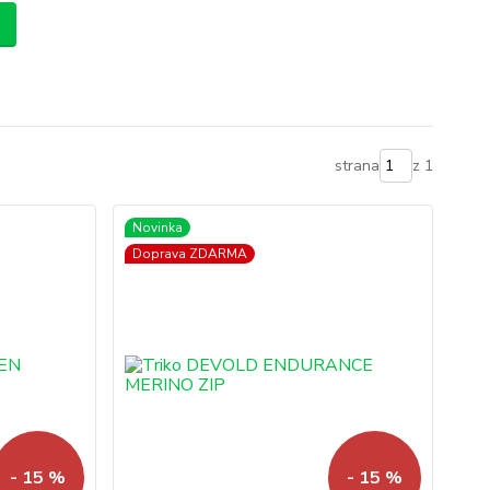
strana
z 1
Novinka
Doprava ZDARMA
- 15 %
- 15 %