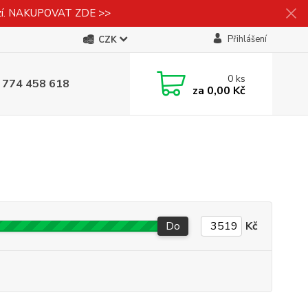
izí. NAKUPOVAT ZDE >>
Přihlášení
CZK
0
ks
 774 458 618
za
0,00 Kč
Do
Kč