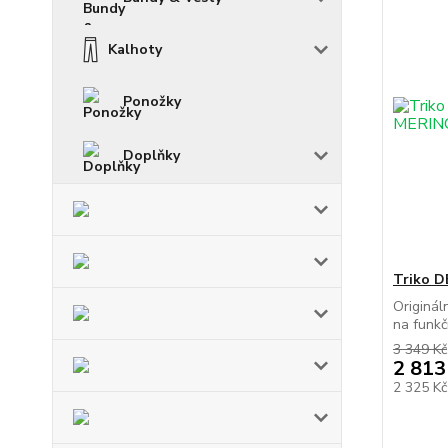
Kalhoty
Ponožky
Doplňky
Triko 
Originál
na funkčn
3 349 Kč
2 813
2 325 K