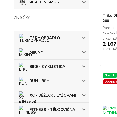
SKIALPINISMUS
Triko 
ZNAČKY
200
Pánské m
kolekce 
TERMOPRÁDLO
2 549 Kč
2 167
1 791 K
MIKINY
BIKE - CYKLISTIKA
Novinka
RUN - BĚH
Doprav
XC - BĚŽECKÉ LYŽOVÁNÍ
FITNESS - TĚLOCVIČNA