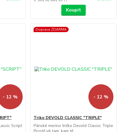
Koupit
Doprava ZDARMA
- 12 %
- 12 %
RIPT"
Triko DEVOLD CLASSIC "TRIPLE"
assic Script
Pánské merino tričko Devold Classic Triple
Prostě jdi tam, kam tě...