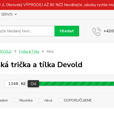
⚠️ Obrovský VÝPRODEJ AŽ 80 %💥 Neváhejte, zásoby rychle m
SERVIS
Hledat
+420
DEVOLD
Trička & Tílka
Muži
ká trička a tílka Devold
Kč
Od
adem
Novinka
Akce
DOPORUČUJEME