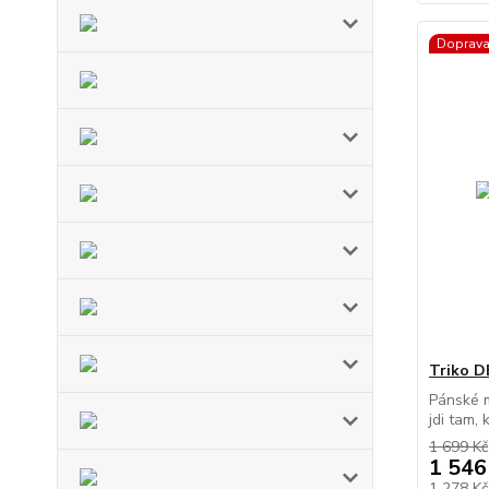
Doprav
Triko 
Pánské m
jdi tam, 
1 699 Kč
1 546
1 278 K