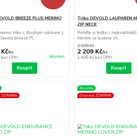
DEVOLD BREEZE PLUS MERINO
Triko DEVOLD LAUPAREN M
ZIP NECK
erino triko s dlouhým rukávem z
Pořiďte si tričko z nejkvalitnější
Devold Breeze Pl...
kterém se budete cít...
2 599 Kč
 Kč
2 209 Kč
/
ks
/
ks
Skladem
č
bez DPH
1 826 Kč
bez DPH
Koupit
Koupit
Novinka
a ZDARMA
Doprava ZDARMA