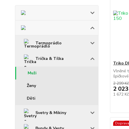
Termoprádlo
Trička & Tílka
Triko 
Vlněné t
Muži
špičkové
2 299 Kč
Ženy
2 023
1 672 K
Děti
Svetry & Mikiny
Doprav
Bundy & Vesty