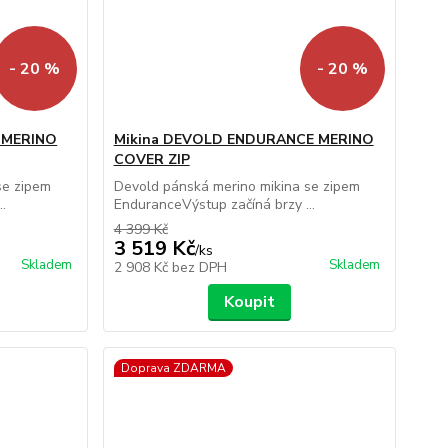
- 20 %
- 20 %
 MERINO
Mikina DEVOLD ENDURANCE MERINO
COVER ZIP
se zipem
Devold pánská merino mikina se zipem
.
EnduranceVýstup začíná brzy ...
4 399 Kč
3 519 Kč
/
ks
Skladem
Skladem
2 908 Kč
bez DPH
Koupit
Doprava ZDARMA