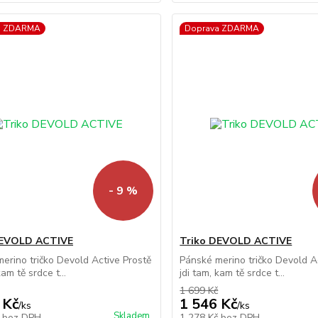
a ZDARMA
Doprava ZDARMA
- 9 %
DEVOLD ACTIVE
Triko DEVOLD ACTIVE
erino tričko Devold Active Prostě
Pánské merino tričko Devold A
kam tě srdce t...
jdi tam, kam tě srdce t...
1 699 Kč
 Kč
1 546 Kč
/
ks
/
ks
Skladem
č
bez DPH
1 278 Kč
bez DPH