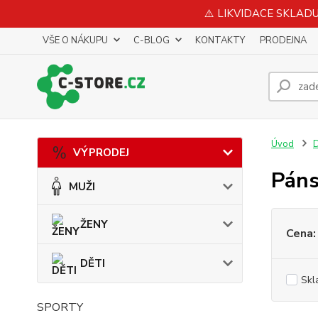
⚠️ LIKVIDACE SKLADU 
VŠE O NÁKUPU
C-BLOG
KONTAKTY
PRODEJNA
Úvod
VÝPRODEJ
Páns
MUŽI
ŽENY
Cena:
DĚTI
Skl
SPORTY