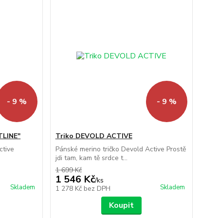
- 9 %
- 9 %
TLINE"
Triko DEVOLD ACTIVE
ctive
Pánské merino tričko Devold Active Prostě
.
jdi tam, kam tě srdce t...
1 699 Kč
1 546 Kč
/
ks
Skladem
Skladem
1 278 Kč
bez DPH
Koupit