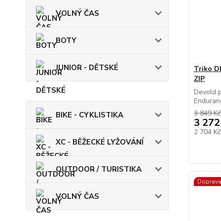
VOLNÝ ČAS
BOTY
JUNIOR - DĚTSKÉ
Triko 
ZIP
Devold p
Enduranc
3 849 Kč
BIKE - CYKLISTIKA
3 272
2 704 K
XC - BĚŽECKÉ LYŽOVÁNÍ
OUTDOOR / TURISTIKA
Doprav
VOLNÝ ČAS