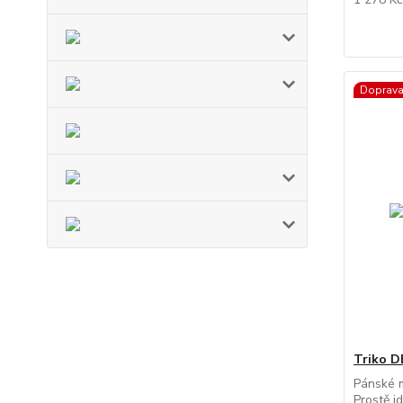
Doprav
Triko 
Pánské m
Prostě jd