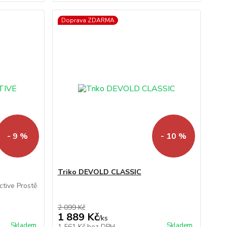
Doprava ZDARMA
- 9 %
- 10 %
Triko DEVOLD CLASSIC
ctive Prostě
2 099 Kč
1 889 Kč
/
ks
Skladem
Skladem
1 561 Kč
bez DPH