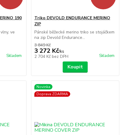
ERINO 190
Triko DEVOLD ENDURANCE MERINO
ZIP
 vlny, ve
Pánské běžecké merino triko se stojáčkem
na zip Devold Endurance...
3 849 Kč
3 272 Kč
/
ks
Skladem
Skladem
2 704 Kč
bez DPH
Koupit
Novinka
Doprava ZDARMA