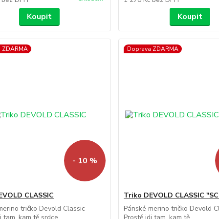
Koupit
Koupit
a ZDARMA
Doprava ZDARMA
- 10 %
DEVOLD CLASSIC
Triko DEVOLD CLASSIC "SC
erino tričko Devold Classic
Pánské merino tričko Devold Cl
i tam, kam tě srdce ...
Prostě jdi tam, kam tě...