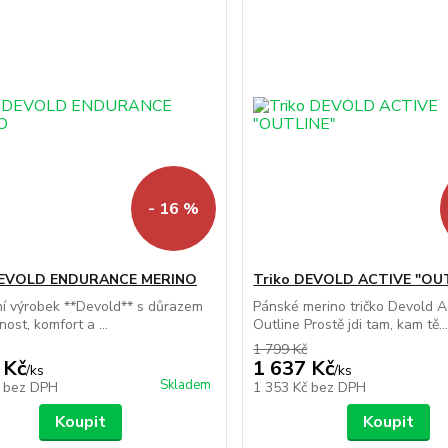
- 16 %
DEVOLD ENDURANCE MERINO
Triko DEVOLD ACTIVE "OU
ní výrobek **Devold** s důrazem
Pánské merino tričko Devold A
ost, komfort a ...
Outline Prostě jdi tam, kam tě..
1 799 Kč
 Kč
1 637 Kč
/
ks
/
ks
Skladem
č
bez DPH
1 353 Kč
bez DPH
Koupit
Koupit