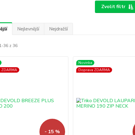
Zvolit filtr
ější
Nejlevnější
Nejdražší
1-36 z 36
Novinka
a ZDARMA
Doprava ZDARMA
- 15 %