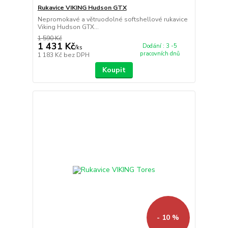
Rukavice VIKING Hudson GTX
Nepromokavé a větruodolné softshellové rukavice
Viking Hudson GTX...
1 590 Kč
1 431 Kč
Dodání : 3 -5
/
ks
pracovních dnů
1 183 Kč
bez DPH
Koupit
- 10 %