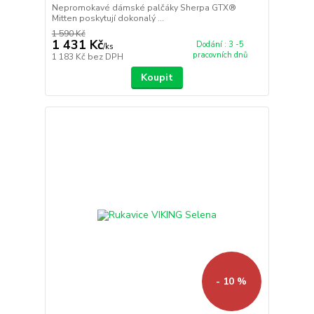
Nepromokavé dámské palčáky Sherpa GTX®
Mitten poskytují dokonalý ...
1 590 Kč
1 431 Kč
Dodání : 3 -5
/
ks
pracovních dnů
1 183 Kč
bez DPH
Koupit
- 10 %