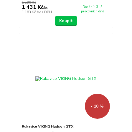
1 590 Kč
1 431 Kč
Dodání : 3 -5
/
ks
pracovních dnů
1 183 Kč
bez DPH
Koupit
- 10 %
Rukavice VIKING Hudson GTX