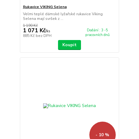
Rukavice VIKING Selena
Velmi teplé dámské lyžařské rukavice Viking
Selena mají svršek z ...
1 190 Kč
1 071 Kč
Dodání : 3 -5
/
ks
pracovních dnů
885 Kč
bez DPH
Koupit
- 10 %