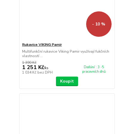
- 10 %
Rukavice VIKING Pamir
Multifunkční rukavice Viking Pamir využívají fukčních
vlastností ...
1 390 Kč
1 251 Kč
Dodání : 3 -5
/
ks
pracovních dnů
1 034 Kč
bez DPH
Koupit