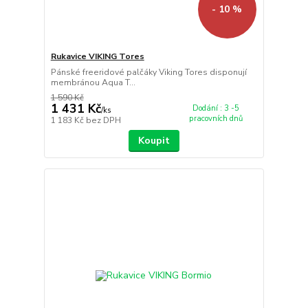
- 10 %
Rukavice VIKING Tores
Pánské freeridové palčáky Viking Tores disponují
membránou Aqua T...
1 590 Kč
1 431 Kč
Dodání : 3 -5
/
ks
pracovních dnů
1 183 Kč
bez DPH
Koupit