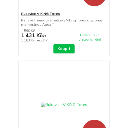
Rukavice VIKING Tores
Pánské freeridové palčáky Viking Tores disponují
membránou Aqua T...
1 590 Kč
1 431 Kč
Dodání : 3 -5
/
ks
pracovních dnů
1 183 Kč
bez DPH
Koupit