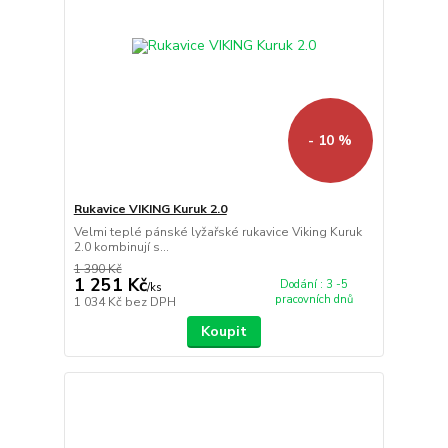
- 10 %
Rukavice VIKING Kuruk 2.0
Velmi teplé pánské lyžařské rukavice Viking Kuruk
2.0 kombinují s...
1 390 Kč
1 251 Kč
Dodání : 3 -5
/
ks
pracovních dnů
1 034 Kč
bez DPH
Koupit