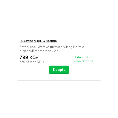
Rukavice VIKING Bormio
Zateplené lyžařské rukavice Viking Bormio
disponují membránou Aqu...
799 Kč
Dodání : 3 -5
/
ks
pracovních dnů
660 Kč
bez DPH
Koupit