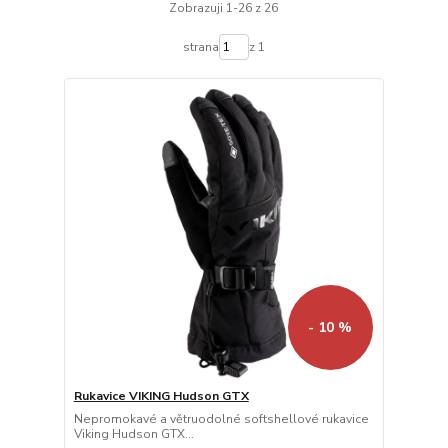
Zobrazuji 1-26 z 26
strana
z 1
- 10 %
Rukavice VIKING Hudson GTX
Nepromokavé a větruodolné softshellové rukavice
Viking Hudson GTX...