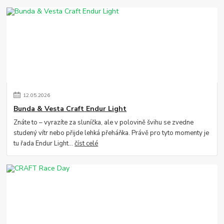
12
.
05
.
2026
Bunda & Vesta Craft Endur Light
Znáte to – vyrazíte za sluníčka, ale v polovině švihu se zvedne
studený vítr nebo přijde lehká přeháňka. Právě pro tyto momenty je
tu řada Endur Light...
číst celé