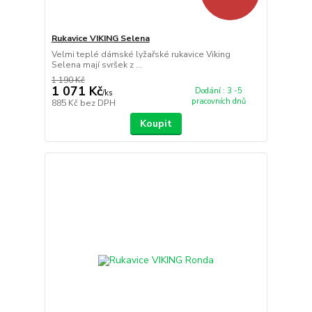
Rukavice VIKING Selena
Velmi teplé dámské lyžařské rukavice Viking
Selena mají svršek z ...
1 190 Kč
1 071 Kč
Dodání : 3 -5
/
ks
pracovních dnů
885 Kč
bez DPH
Koupit