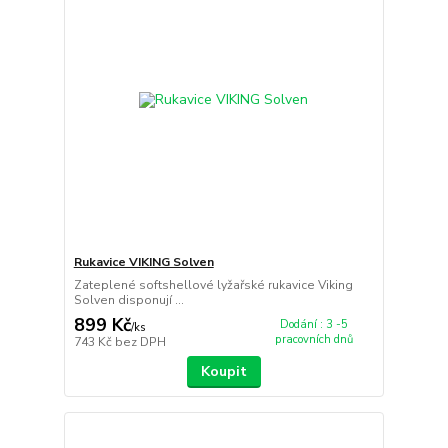
Rukavice VIKING Solven
Zateplené softshellové lyžařské rukavice Viking
Solven disponují ...
899 Kč
Dodání : 3 -5
/
ks
pracovních dnů
743 Kč
bez DPH
Koupit