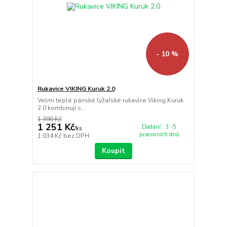
- 10 %
Rukavice VIKING Kuruk 2.0
Velmi teplé pánské lyžařské rukavice Viking Kuruk
2.0 kombinují s...
1 390 Kč
1 251 Kč
Dodání : 3 -5
/
ks
pracovních dnů
1 034 Kč
bez DPH
Koupit