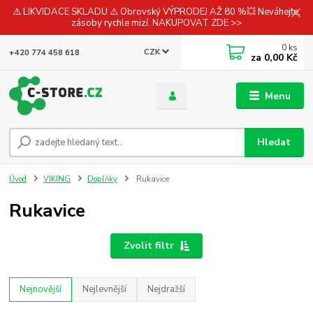
⚠️ LIKVIDACE SKLADU ⚠️ Obrovský VÝPRODEJ AŽ 80 %💥 Neváhejte,
zásoby rychle mizí. NAKUPOVAT ZDE >>
0
ks
CZK
+420 774 458 618
za
0,00 Kč
Menu
Hledat
Úvod
VIKING
Doplňky
Rukavice
Rukavice
Zvolit filtr
Nejnovější
Nejlevnější
Nejdražší