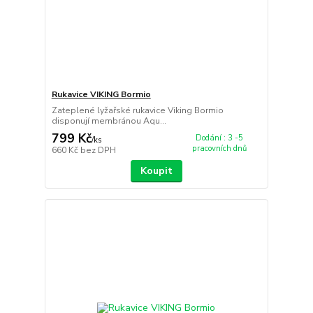
Rukavice VIKING Bormio
Zateplené lyžařské rukavice Viking Bormio
disponují membránou Aqu...
799 Kč
Dodání : 3 -5
/
ks
pracovních dnů
660 Kč
bez DPH
Koupit