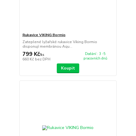
Rukavice VIKING Bormio
Zateplené lyžařské rukavice Viking Bormio
disponují membránou Aqu...
799 Kč
Dodání : 3 -5
/
ks
pracovních dnů
660 Kč
bez DPH
Koupit