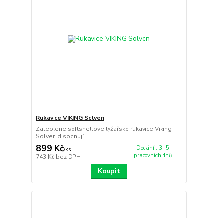
Rukavice VIKING Solven
Zateplené softshellové lyžařské rukavice Viking
Solven disponují ...
899 Kč
Dodání : 3 -5
/
ks
pracovních dnů
743 Kč
bez DPH
Koupit