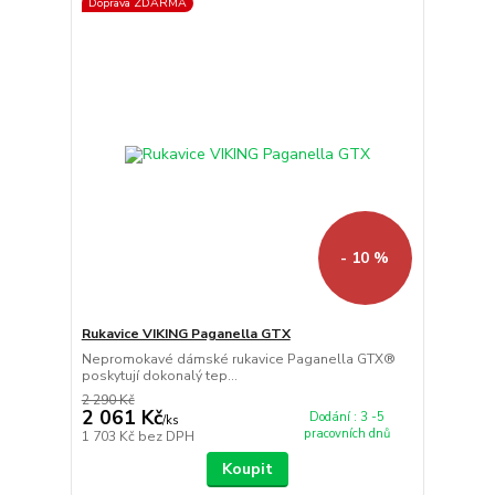
Doprava ZDARMA
- 10 %
Rukavice VIKING Paganella GTX
Nepromokavé dámské rukavice Paganella GTX®
poskytují dokonalý tep...
2 290 Kč
2 061 Kč
Dodání : 3 -5
/
ks
pracovních dnů
1 703 Kč
bez DPH
Koupit