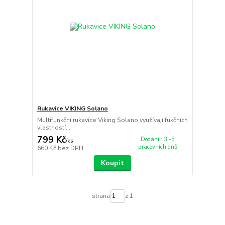
Rukavice VIKING Solano
Multifunkční rukavice Viking Solano využívají fukčních
vlastností...
799 Kč
Dodání : 3 -5
/
ks
pracovních dnů
660 Kč
bez DPH
Koupit
strana
z 1