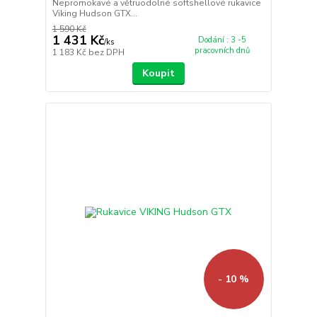
Nepromokavé a větruodolné softshellové rukavice
Viking Hudson GTX...
1 590 Kč
1 431 Kč
Dodání : 3 -5
/
ks
pracovních dnů
1 183 Kč
bez DPH
Koupit
- 10 %