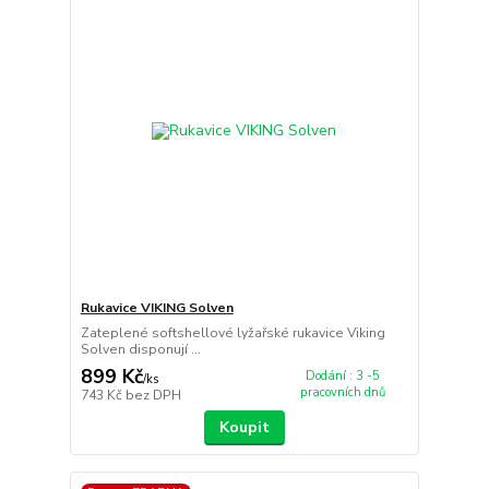
Rukavice VIKING Solven
Zateplené softshellové lyžařské rukavice Viking
Solven disponují ...
899 Kč
Dodání : 3 -5
/
ks
pracovních dnů
743 Kč
bez DPH
Koupit