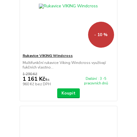
- 10 %
Rukavice VIKING Windcross
Multifunkční rukavice Viking Windcross využívají
fukčních vlastno...
1 290 Kč
1 161 Kč
Dodání : 3 -5
/
ks
pracovních dnů
960 Kč
bez DPH
Koupit