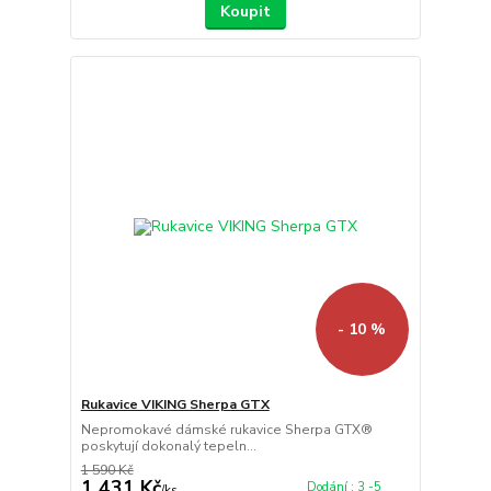
Koupit
- 10 %
Rukavice VIKING Sherpa GTX
Nepromokavé dámské rukavice Sherpa GTX®
poskytují dokonalý tepeln...
1 590 Kč
1 431 Kč
Dodání : 3 -5
/
ks