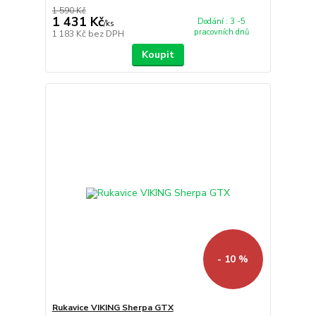
1 590 Kč
1 431 Kč
Dodání : 3 -5
/
ks
pracovních dnů
1 183 Kč
bez DPH
Koupit
- 10 %
Rukavice VIKING Sherpa GTX