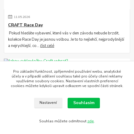
11
.
05
.
2026
CRAFT Race Day
Pokud hledáte vybavení, které vás v den závodu nebude brzdit,
kolekce Race Day je jasnou volbou. Je to to nejlehčí, nejprodyšnější
a nejrychlejší, co...
číst celé
Pro základní funkčnost, zpříjemnění používání webu, analytické
účely a v případě udělení souhlasu také pro účely cílení reklamy
využíváme soubory cookies. Nastavení vlastních preferencí
cookies můžete kdykoli upravit odkazem ve spodní části stránek.
Souhlasím
Nastavení
07
.
05
.
2026
Jakou cyklovložku Craft vybrat?
Souhlas můžete odmítnout
zde
.
Vybíráte nové cyklokalhoty a tápete v označení vložek Infinity C1,
C2 nebo C3? Špatně zvolená vložka dokáže znepříjemnit i ten