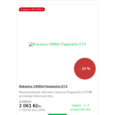
Doprava ZDARMA
- 10 %
Rukavice VIKING Paganella GTX
Nepromokavé dámské rukavice Paganella GTX®
poskytují dokonalý tep...
2 290 Kč
2 061 Kč
Dodání : 3 -5
/
ks
pracovních dnů
1 703 Kč
bez DPH