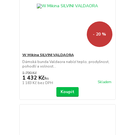
- 20 %
W Mikina SILVINI VALDAORA
Dámská bunda Valdaora nabízí teplo, prodyšnost,
pohodlí a volnost...
1 790 Kč
1 432 Kč
/
ks
Skladem
1 183 Kč
bez DPH
Koupit