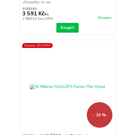
chlupatka. Je vyr...
3 990 Kč
3 591 Kč
/
ks
Skladem
2 968 Kč
bez DPH
Koupit
Doprava ZDARMA
- 10 %