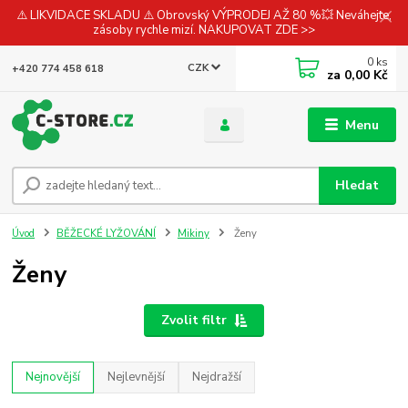
⚠️ LIKVIDACE SKLADU ⚠️ Obrovský VÝPRODEJ AŽ 80 %💥 Neváhejte,
zásoby rychle mizí. NAKUPOVAT ZDE >>
0
ks
CZK
+420 774 458 618
za
0,00 Kč
Menu
Hledat
Úvod
BĚŽECKÉ LYŽOVÁNÍ
Mikiny
Ženy
Ženy
Zvolit filtr
Nejnovější
Nejlevnější
Nejdražší