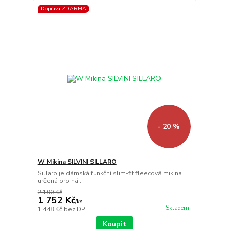
Doprava ZDARMA
- 20 %
W Mikina SILVINI SILLARO
Sillaro je dámská funkční slim-fit fleecová mikina
určená pro ná...
2 190 Kč
1 752 Kč
/
ks
Skladem
1 448 Kč
bez DPH
Koupit