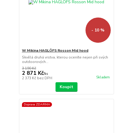
- 10 %
W Mikina HAGLÖFS Rosson Mid hood
Skvělá druhá vrstva, kterou oceníte nejen při svých
outdoorových...
3 190 Kč
2 871 Kč
/
ks
Skladem
2 373 Kč
bez DPH
Koupit
Doprava ZDARMA