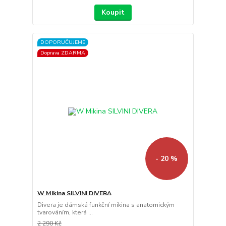
Koupit
DOPORUČUJEME
Doprava ZDARMA
- 20 %
W Mikina SILVINI DIVERA
Divera je dámská funkční mikina s anatomickým
tvarováním, která ...
2 290 Kč