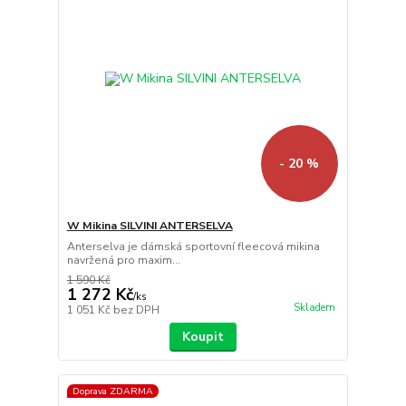
- 20 %
W Mikina SILVINI ANTERSELVA
Anterselva je dámská sportovní fleecová mikina
navržená pro maxim...
1 590 Kč
1 272 Kč
/
ks
Skladem
1 051 Kč
bez DPH
Koupit
Doprava ZDARMA