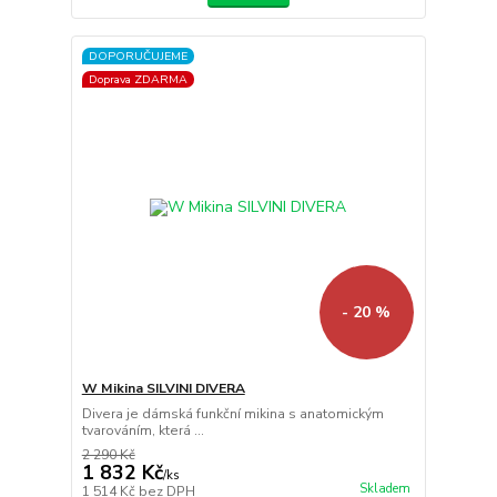
DOPORUČUJEME
Doprava ZDARMA
- 20 %
W Mikina SILVINI DIVERA
Divera je dámská funkční mikina s anatomickým
tvarováním, která ...
2 290 Kč
1 832 Kč
/
ks
Skladem
1 514 Kč
bez DPH