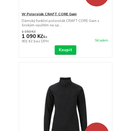
W Polorolák CRAFT CORE Gain
Dámský funkční polorolák CRAFT CORE Gain s
širokým využitím na sp...
1 150 Kč
1 090 Kč
/
ks
Skladem
901 Kč
bez DPH
Koupit