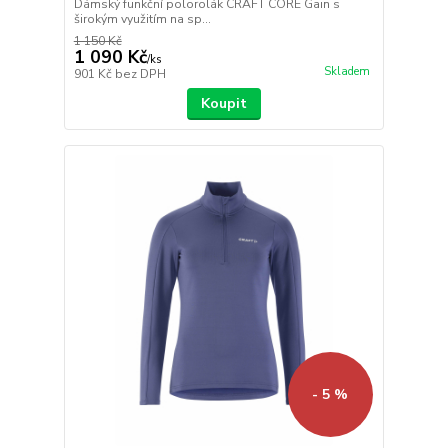
Dámský funkční polorolák CRAFT CORE Gain s
širokým využitím na sp...
1 150 Kč
1 090 Kč
/
ks
Skladem
901 Kč
bez DPH
Koupit
- 5 %