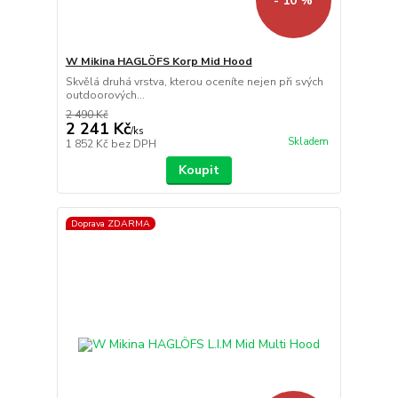
- 10 %
W Mikina HAGLÖFS Korp Mid Hood
Skvělá druhá vrstva, kterou oceníte nejen při svých
outdoorových...
2 490 Kč
2 241 Kč
/
ks
Skladem
1 852 Kč
bez DPH
Koupit
Doprava ZDARMA