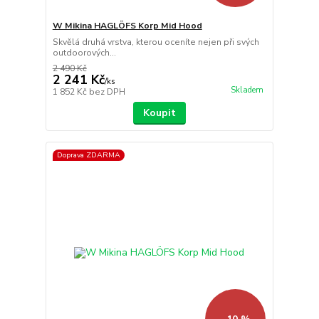
W Mikina HAGLÖFS Korp Mid Hood
Skvělá druhá vrstva, kterou oceníte nejen při svých
outdoorových...
2 490 Kč
2 241 Kč
/
ks
Skladem
1 852 Kč
bez DPH
Koupit
Doprava ZDARMA