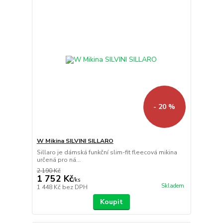
- 20 %
W Mikina SILVINI SILLARO
Sillaro je dámská funkční slim-fit fleecová mikina
určená pro ná...
2 190 Kč
1 752 Kč
/
ks
Skladem
1 448 Kč
bez DPH
Koupit