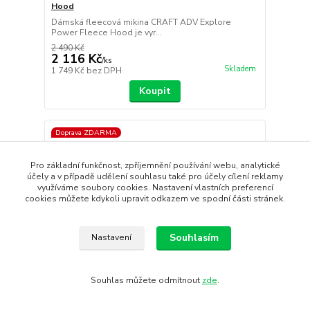
Hood
Dámská fleecová mikina CRAFT ADV Explore
Power Fleece Hood je vyr...
2 490 Kč
2 116 Kč
/
ks
Skladem
1 749 Kč
bez DPH
Koupit
Doprava ZDARMA
Pro základní funkčnost, zpříjemnění používání webu, analytické
účely a v případě udělení souhlasu také pro účely cílení reklamy
využíváme soubory cookies. Nastavení vlastních preferencí
cookies můžete kdykoli upravit odkazem ve spodní části stránek.
Souhlasím
Nastavení
Souhlas můžete odmítnout
zde
.
- 16 %