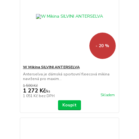
- 20 %
W Mikina SILVINI ANTERSELVA
Anterselva je dámská sportovní fleecová mikina
navržená pro maxim...
1 590 Kč
1 272 Kč
/
ks
Skladem
1 051 Kč
bez DPH
Koupit