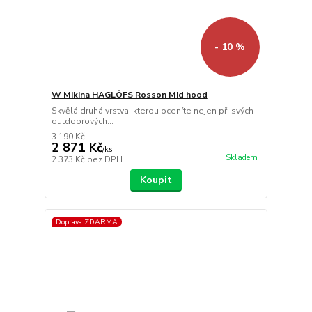
- 10 %
W Mikina HAGLÖFS Rosson Mid hood
Skvělá druhá vrstva, kterou oceníte nejen při svých
outdoorových...
3 190 Kč
2 871 Kč
/
ks
Skladem
2 373 Kč
bez DPH
Koupit
Doprava ZDARMA