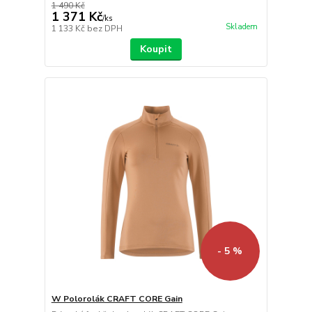
1 490 Kč
1 371 Kč
/
ks
Skladem
1 133 Kč
bez DPH
Koupit
- 5 %
W Polorolák CRAFT CORE Gain