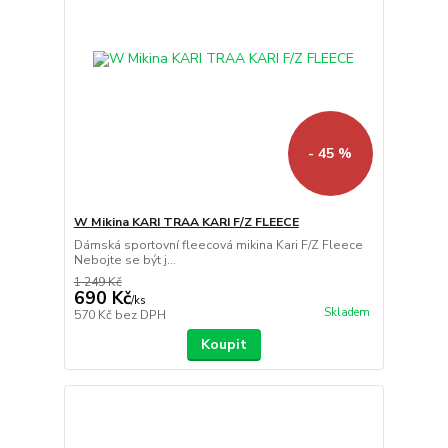
- 45 %
W Mikina KARI TRAA KARI F/Z FLEECE
Dámská sportovní fleecová mikina Kari F/Z Fleece
Nebojte se být j...
1 249 Kč
690 Kč
/
ks
Skladem
570 Kč
bez DPH
Koupit