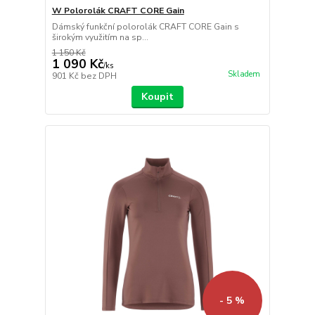
W Polorolák CRAFT CORE Gain
Dámský funkční polorolák CRAFT CORE Gain s
širokým využitím na sp...
1 150 Kč
1 090 Kč
/
ks
Skladem
901 Kč
bez DPH
Koupit
- 5 %