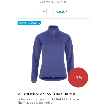
Zobrazuji 1-72 z 96
strana
z 2
další
DOPORUČUJEME
- 8 %
W Polorolák CRAFT CORE Gain Thermal
Lehký sportovní polorolák CRAFT CORE Gain
Thermal se skvěle hodí ...