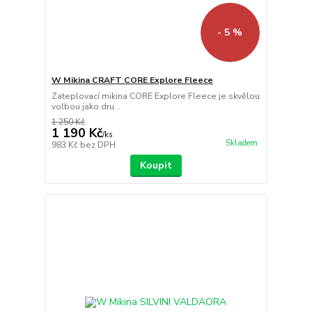
- 5 %
W Mikina CRAFT CORE Explore Fleece
Zateplovací mikina CORE Explore Fleece je skvělou
volbou jako dru...
1 250 Kč
1 190 Kč
/
ks
Skladem
983 Kč
bez DPH
Koupit