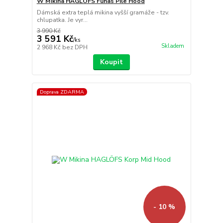
W Mikina HAGLÖFS Funäs Pile Hood
Dámská extra teplá mikina vyšší gramáže - tzv.
chlupatka. Je vyr...
3 990 Kč
3 591 Kč
/
ks
Skladem
2 968 Kč
bez DPH
Koupit
Doprava ZDARMA
- 10 %