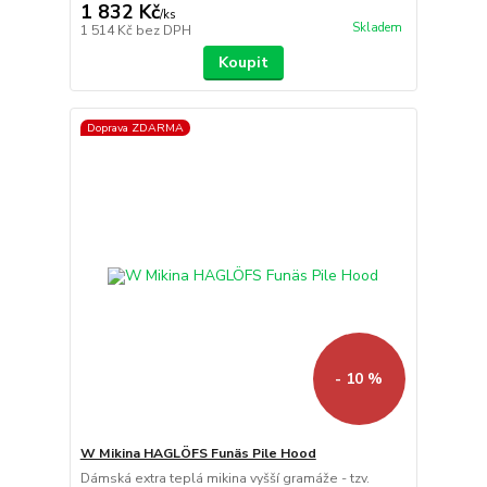
1 832 Kč
/
ks
Skladem
1 514 Kč
bez DPH
Koupit
Doprava ZDARMA
- 10 %
W Mikina HAGLÖFS Funäs Pile Hood
Dámská extra teplá mikina vyšší gramáže - tzv.