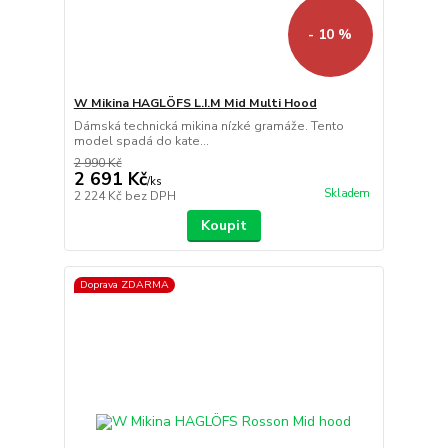
- 10 %
W Mikina HAGLÖFS L.I.M Mid Multi Hood
Dámská technická mikina nízké gramáže. Tento
model spadá do kate...
2 990 Kč
2 691 Kč
/
ks
Skladem
2 224 Kč
bez DPH
Koupit
Doprava ZDARMA