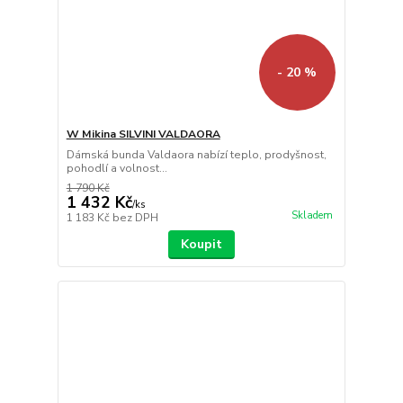
- 20 %
W Mikina SILVINI VALDAORA
Dámská bunda Valdaora nabízí teplo, prodyšnost,
pohodlí a volnost...
1 790 Kč
1 432 Kč
/
ks
Skladem
1 183 Kč
bez DPH
Koupit