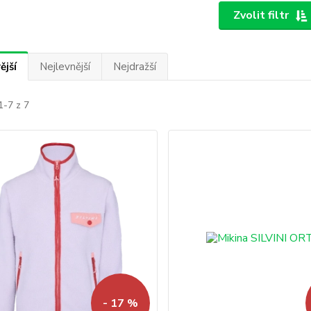
Zvolit filtr
ější
Nejlevnější
Nejdražší
1-7 z 7
- 17 %