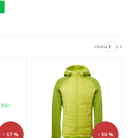
strana
z 1
- 17 %
- 30 %