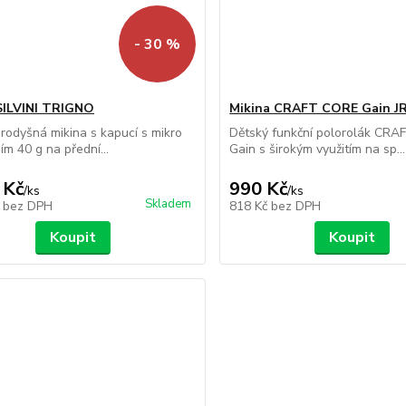
- 30 %
SILVINI TRIGNO
Mikina CRAFT CORE Gain J
rodyšná mikina s kapucí s mikro
Dětský funkční polorolák CR
ím 40 g na přední...
Gain s širokým využitím na sp...
 Kč
990 Kč
/
ks
/
ks
Skladem
č
bez DPH
818 Kč
bez DPH
Koupit
Koupit