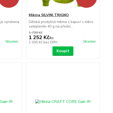
Mikina SILVINI TRIGNO
 je vyrobena
Dětská prodyšná mikina s kapucí s mikro
zateplením 40 g na přední...
1 790 Kč
1 252 Kč
/
ks
Skladem
Skladem
1 035 Kč
bez DPH
Koupit