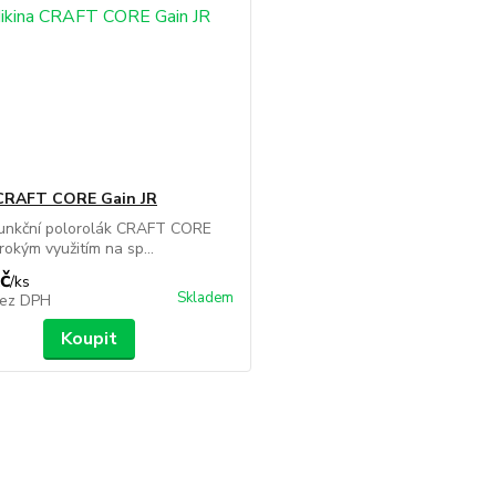
 CRAFT CORE Gain JR
funkční polorolák CRAFT CORE
rokým využitím na sp...
č
/
ks
Skladem
ez DPH
Koupit