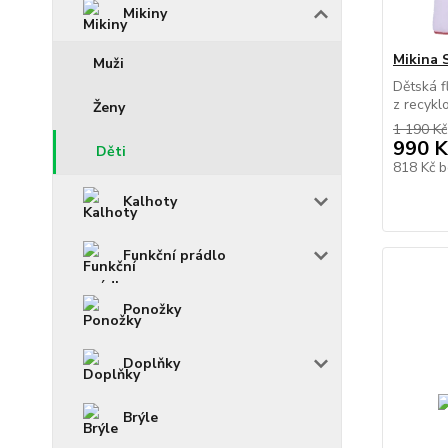
Mikiny
Mikina 
Muži
Dětská f
z recykl
Ženy
1 190 Kč
990 K
Děti
818 Kč
b
Kalhoty
Funkční prádlo
Ponožky
Doplňky
Brýle