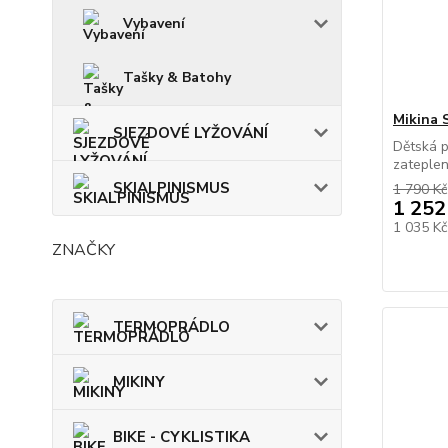
Vybavení
Tašky & Batohy
Mikina 
SJEZDOVÉ LYŽOVÁNÍ
Dětská p
zateplen
SKIALPINISMUS
1 790 Kč
1 252
1 035 K
ZNAČKY
TERMOPRÁDLO
MIKINY
BIKE - CYKLISTIKA