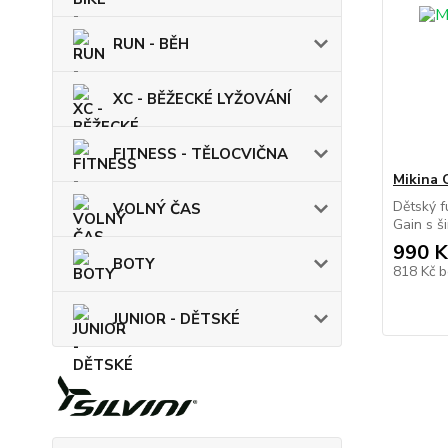
RUN - BĚH
XC - BĚŽECKÉ LYŽOVÁNÍ
FITNESS - TĚLOCVIČNA
Mikina
Dětský 
VOLNÝ ČAS
Gain s ši
990 K
BOTY
818 Kč
b
JUNIOR - DĚTSKÉ