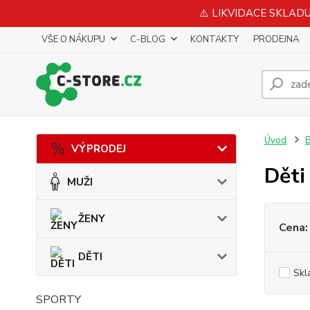
⚠️ LIKVIDACE SKLADU 
VŠE O NÁKUPU
C-BLOG
KONTAKTY
PRODEJNA
Úvod
VÝPRODEJ
Děti
MUŽI
ŽENY
Cena:
DĚTI
Skl
SPORTY