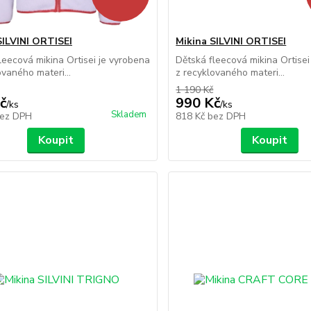
SILVINI ORTISEI
Mikina SILVINI ORTISEI
leecová mikina Ortisei je vyrobena
Dětská fleecová mikina Ortisei
ovaného materi...
z recyklovaného materi...
1 190 Kč
č
990 Kč
/
ks
/
ks
Skladem
ez DPH
818 Kč
bez DPH
Koupit
Koupit