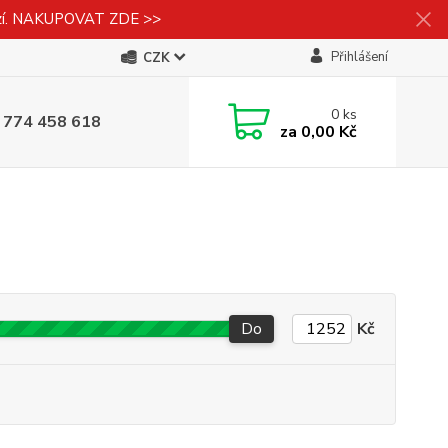
izí. NAKUPOVAT ZDE >>
Přihlášení
CZK
0
ks
 774 458 618
za
0,00 Kč
Do
Kč