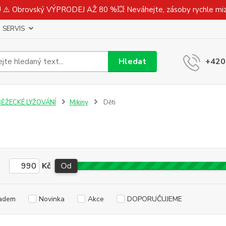
⚠️ Obrovský VÝPRODEJ AŽ 80 %💥 Neváhejte, zásoby rychle m
SERVIS
Hledat
+420
BĚŽECKÉ LYŽOVÁNÍ
Mikiny
Děti
Kč
Od
adem
Novinka
Akce
DOPORUČUJEME