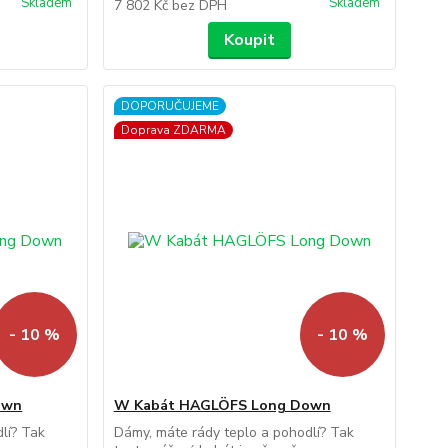
Skladem
Skladem
7 802 Kč
bez DPH
Koupit
DOPORUČUJEME
Doprava ZDARMA
- 10 %
- 10 %
own
W Kabát HAGLÖFS Long Down
lí? Tak
Dámy, máte rády teplo a pohodlí? Tak