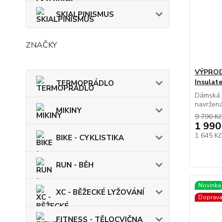
SKIALPINISMUS
ZNAČKY
VÝPROD
Insulat
TERMOPRÁDLO
Dámská 
navržená 
MIKINY
9 790 Kč
1 990
1 645 K
BIKE - CYKLISTIKA
RUN - BĚH
Novinka
XC - BĚŽECKÉ LYŽOVÁNÍ
Doprav
FITNESS - TĚLOCVIČNA