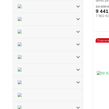
tento pé
10 490 
9 441
7 802 K
Doprav