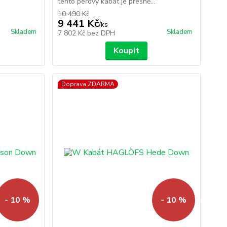
tento péřový kabát je přesně...
10 490 Kč
9 441 Kč
/
ks
Skladem
Skladem
7 802 Kč
bez DPH
Koupit
Doprava ZDARMA
- 10 %
- 10 %