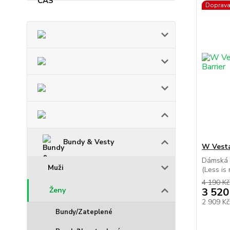
Doprav
Bundy & Vesty
W Vesta
Dámská z
Muži
(Less is 
4 190 Kč
Ženy
3 520
2 909 K
Bundy/Zateplené