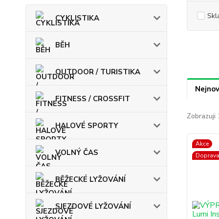
Skl
CYKLISTIKA
BĚH
OUTDOOR / TURISTIKA
Nejnov
FITNESS / CROSSFIT
Zobrazuji 
HALOVÉ SPORTY
Akce
VOLNÝ ČAS
Doprav
BĚŽECKÉ LYŽOVÁNÍ
SJEZDOVÉ LYŽOVÁNÍ