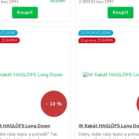
Skladem
č
bez DPH
2 909 Kč
bez DPH
Koupit
Koupit
UČUJEME
DOPORUČUJEME
a ZDARMA
Doprava ZDARMA
- 10 %
t HAGLÖFS Long Down
W Kabát HAGLÖFS Long D
te rády teplo a pohodlí? Tak
Dámy, máte rády teplo a pohod