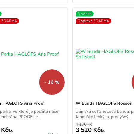
Novinka
a ZDARMA
Doprava ZDARMA
- 16 %
a HAGLÖFS Aria Proof
W Bunda HAGLÖFS Rosson S
arka, ve které je použitá naše
Dámská softshellová bunda, p
membrána PROOF. Je...
fanoušky lehkých, prodyšný...
4 190 Kč
 Kč
3 520 Kč
/
ks
/
ks