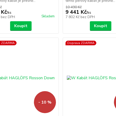
řový kabát je přesně...
tento péřový kabát je přesně...
Kč
10 490 Kč
 Kč
9 441 Kč
/
ks
/
ks
Skladem
č
bez DPH
7 802 Kč
bez DPH
Koupit
Koupit
a ZDARMA
Doprava ZDARMA
- 10 %