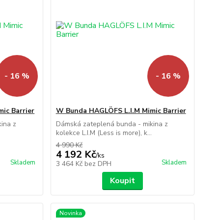
- 16 %
- 16 %
ic Barrier
W Bunda HAGLÖFS L.I.M Mimic Barrier
ina z
Dámská zateplená bunda - mikina z
.
kolekce L.I.M (Less is more), k...
4 990 Kč
4 192 Kč
/
ks
Skladem
Skladem
3 464 Kč
bez DPH
Koupit
Novinka