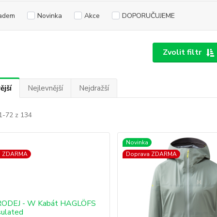
adem
Novinka
Akce
DOPORUČUJEME
Zvolit filtr
ější
Nejlevnější
Nejdražší
1-72 z 134
Novinka
a ZDARMA
Doprava ZDARMA