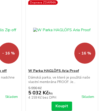
Doprava ZDARMA
- 16 %
- 16 %
 off
W Parka HAGLÖFS Aria Proof
s nadchne
Dámská parka, ve které je použitá naše
vlastní membrána PROOF. Je...
5 990 Kč
5 032 Kč
/
ks
Skladem
Skladem
4 159 Kč
bez DPH
Koupit