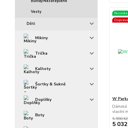
Bundy/Nezateplené
Vesty
Novinka
Doprav
Děti
Mikiny
Trička
Kalhoty
Šortky & Sukně
W Park
Doplňky
Dámská p
vlastní 
Boty
5 990 Kč
5 032