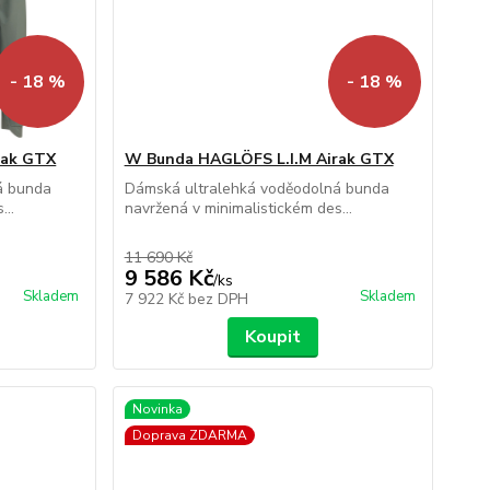
- 18 %
- 18 %
rak GTX
W Bunda HAGLÖFS L.I.M Airak GTX
á bunda
Dámská ultralehká voděodolná bunda
...
navržená v minimalistickém des...
11 690 Kč
9 586 Kč
/
ks
Skladem
Skladem
7 922 Kč
bez DPH
Koupit
Novinka
Doprava ZDARMA