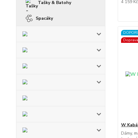
4 159 K
Tašky & Batohy
Spacáky
DOPOR
Doprav
W Kabá
Dámy, má