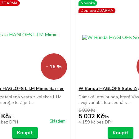
a ZDARMA
Novinka
Doprava ZDARMA
- 16 %
 HAGLÖFS L.I.M Mimic Barrier
W Bunda HAGLÖFS Solis Zip
ateplená vesta z kolekce L.I.M
Dámská letní bunda, která Vá
more), která je t...
svojí variabilitou. Jedná s...
5 990 Kč
 Kč
5 032 Kč
/
ks
/
ks
Skladem
č
bez DPH
4 159 Kč
bez DPH
Koupit
Koupit