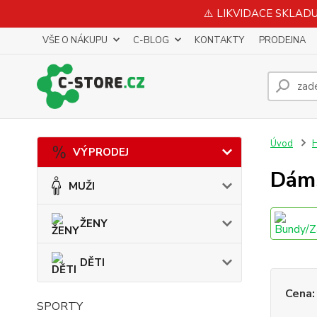
⚠️ LIKVIDACE SKLADU 
VŠE O NÁKUPU
C-BLOG
KONTAKTY
PRODEJNA
Úvod
VÝPRODEJ
Dáms
MUŽI
ŽENY
DĚTI
Cena:
SPORTY