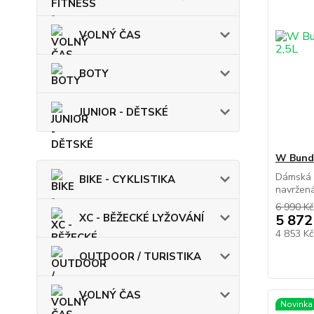
VOLNÝ ČAS
BOTY
JUNIOR - DĚTSKÉ
W Bunda
Dámská 
BIKE - CYKLISTIKA
navržená
6 990 Kč
XC - BĚŽECKÉ LYŽOVÁNÍ
5 872
4 853 K
OUTDOOR / TURISTIKA
VOLNÝ ČAS
Novinka