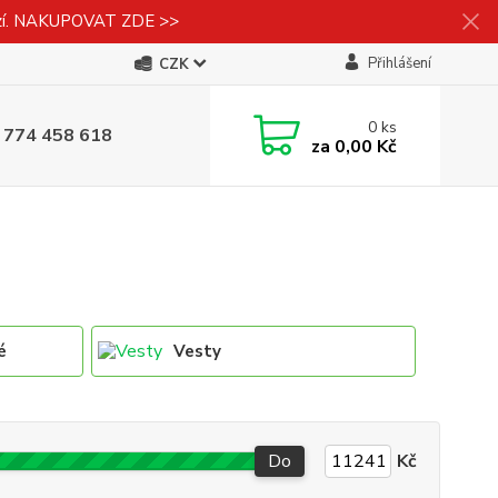
izí. NAKUPOVAT ZDE >>
Přihlášení
CZK
0
ks
 774 458 618
za
0,00 Kč
é
Vesty
Do
Kč