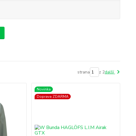
strana
z 2
další
Novinka
Doprava ZDARMA