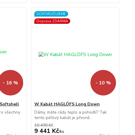
DOPORUČUJEME
Doprava ZDARMA
- 16 %
- 10 %
oftshell
W Kabát HAGLÖFS Long Down
ro všechny
Dámy, máte rády teplo a pohodlí? Tak
tento péřový kabát je přesně...
10 490 Kč
9 441 Kč
/
ks