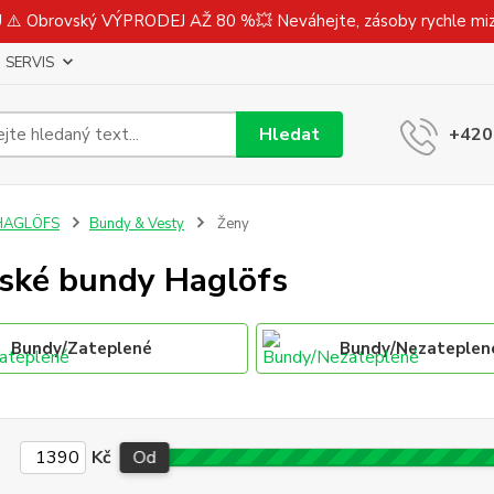
⚠️ Obrovský VÝPRODEJ AŽ 80 %💥 Neváhejte, zásoby rychle m
SERVIS
Hledat
+420
HAGLÖFS
Bundy & Vesty
Ženy
ké bundy Haglöfs
Bundy/Zateplené
Bundy/Nezateplen
Kč
Od