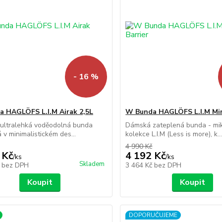
- 16 %
 HAGLÖFS L.I.M Airak 2,5L
W Bunda HAGLÖFS L.I.M Mim
ultralehká voděodolná bunda
Dámská zateplená bunda - mik
 v minimalistickém des...
kolekce L.I.M (Less is more), k..
4 990 Kč
 Kč
4 192 Kč
/
ks
/
ks
Skladem
č
bez DPH
3 464 Kč
bez DPH
Koupit
Koupit
DOPORUČUJEME