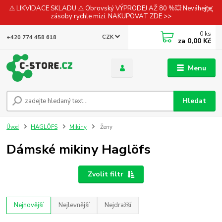
⚠️ LIKVIDACE SKLADU ⚠️ Obrovský VÝPRODEJ AŽ 80 %💥 Neváhejte,
zásoby rychle mizí. NAKUPOVAT ZDE >>
0
ks
CZK
+420 774 458 618
za
0,00 Kč
Menu
Hledat
Úvod
HAGLÖFS
Mikiny
Ženy
Dámské mikiny Haglöfs
Zvolit filtr
Nejnovější
Nejlevnější
Nejdražší