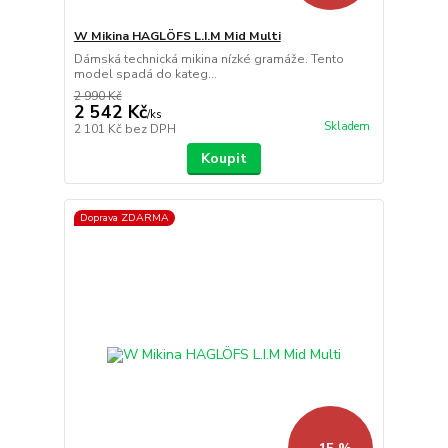
W Mikina HAGLÖFS L.I.M Mid Multi
Dámská technická mikina nízké gramáže. Tento
model spadá do kateg...
2 990 Kč
2 542 Kč
/
ks
Skladem
2 101 Kč
bez DPH
Koupit
Doprava ZDARMA