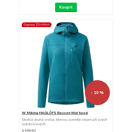
Koupit
Doprava ZDARMA
- 10 %
W Mikina HAGLÖFS Rosson Mid hood
Skvělá druhá vrstva, kterou oceníte nejen při svých
outdoorových...
3 190 Kč