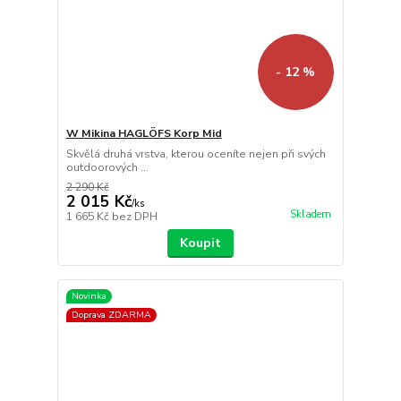
- 12 %
W Mikina HAGLÖFS Korp Mid
Skvělá druhá vrstva, kterou oceníte nejen při svých
outdoorových ...
2 290 Kč
2 015 Kč
/
ks
Skladem
1 665 Kč
bez DPH
Koupit
Novinka
Doprava ZDARMA