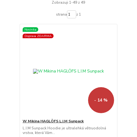
Zobrazuji 1-49 z 49
strana
z 1
Novinka
Doprava ZDARMA
- 14 %
W Mikina HAGLÖFS L.I.M Sunpack
L.I.M Sunpack Hoodie je ultralehká větruodolná
vrstva, která Vám...