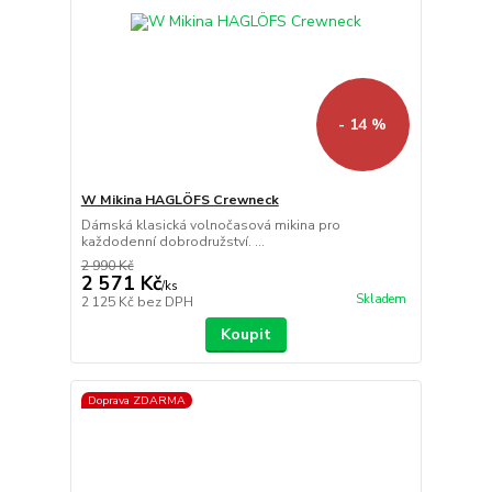
- 14 %
W Mikina HAGLÖFS Crewneck
Dámská klasická volnočasová mikina pro
každodenní dobrodružství. ...
2 990 Kč
2 571 Kč
/
ks
Skladem
2 125 Kč
bez DPH
Koupit
Doprava ZDARMA