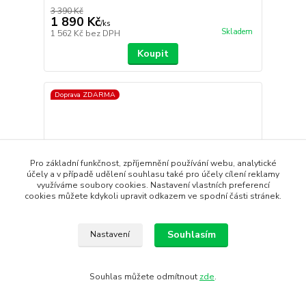
3 390 Kč
1 890 Kč
/
ks
Skladem
1 562 Kč
bez DPH
Koupit
Doprava ZDARMA
Pro základní funkčnost, zpříjemnění používání webu, analytické
účely a v případě udělení souhlasu také pro účely cílení reklamy
využíváme soubory cookies. Nastavení vlastních preferencí
cookies můžete kdykoli upravit odkazem ve spodní části stránek.
Souhlasím
Nastavení
- 57 %
Souhlas můžete odmítnout
zde
.
W Mikina HAGLÖFS Willow Mid Hood