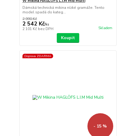
W Mikina HAGLÖFS L.I.M Mid Multi
Dámská technická mikina nízké gramáže. Tento
model spadá do kateg...
2 990 Kč
2 542 Kč
/
ks
Skladem
2 101 Kč
bez DPH
Koupit
Doprava ZDARMA
- 15 %