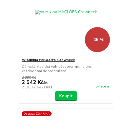
- 15 %
W Mikina HAGLÖFS Crewneck
Dámská klasická volnočasová mikina pro
každodenní dobrodružství. ...
2 990 Kč
2 542 Kč
/
ks
Skladem
2 101 Kč
bez DPH
Koupit
Doprava ZDARMA