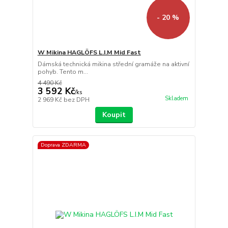
- 20 %
W Mikina HAGLÖFS L.I.M Mid Fast
Dámská technická mikina střední gramáže na aktivní
pohyb. Tento m...
4 490 Kč
3 592 Kč
/
ks
Skladem
2 969 Kč
bez DPH
Koupit
Doprava ZDARMA