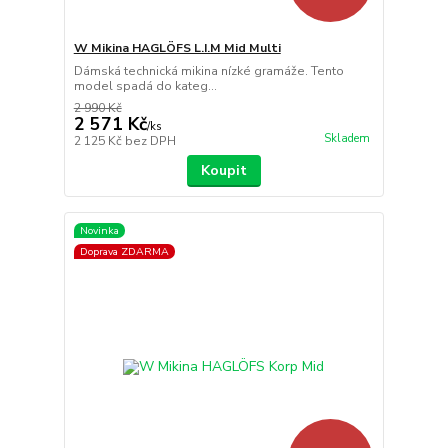
W Mikina HAGLÖFS L.I.M Mid Multi
Dámská technická mikina nízké gramáže. Tento
model spadá do kateg...
2 990 Kč
2 571 Kč
/
ks
Skladem
2 125 Kč
bez DPH
Koupit
Novinka
Doprava ZDARMA