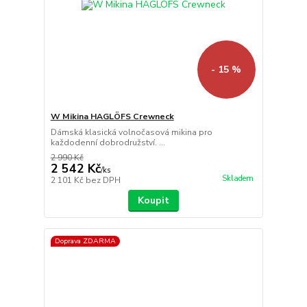
- 15 %
W Mikina HAGLÖFS Crewneck
Dámská klasická volnočasová mikina pro
každodenní dobrodružství. ...
2 990 Kč
2 542 Kč
/
ks
Skladem
2 101 Kč
bez DPH
Koupit
Doprava ZDARMA