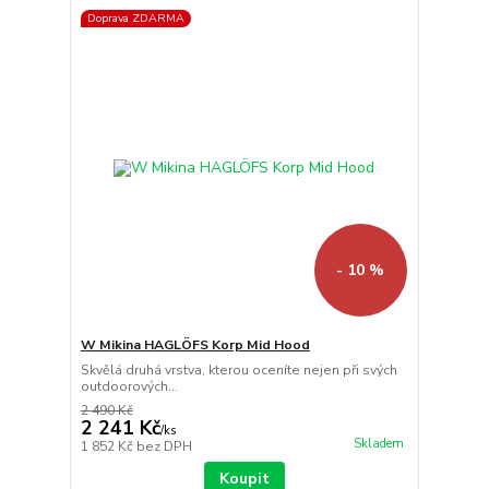
Doprava ZDARMA
- 10 %
W Mikina HAGLÖFS Korp Mid Hood
Skvělá druhá vrstva, kterou oceníte nejen při svých
outdoorových...
2 490 Kč
2 241 Kč
/
ks
Skladem
1 852 Kč
bez DPH
Koupit