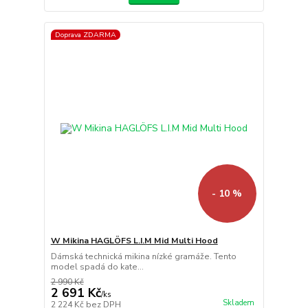
Doprava ZDARMA
- 10 %
W Mikina HAGLÖFS L.I.M Mid Multi Hood
Dámská technická mikina nízké gramáže. Tento
model spadá do kate...
2 990 Kč
2 691 Kč
/
ks
Skladem
2 224 Kč
bez DPH