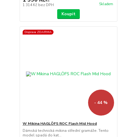
/
ks
Skladem
1 314 Kč
bez DPH
Koupit
Doprava ZDARMA
- 44 %
W Mikina HAGLÖFS ROC Flash Mid Hood
Dámská technická mikina střední gramáže. Tento
model spadá do kat...