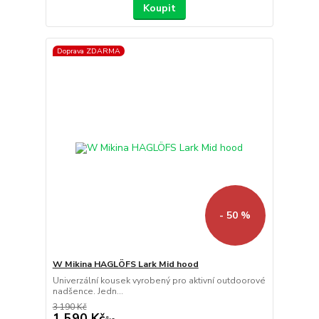
Koupit
Doprava ZDARMA
- 50 %
W Mikina HAGLÖFS Lark Mid hood
Univerzální kousek vyrobený pro aktivní outdoorové
nadšence. Jedn...
3 190 Kč
1 590 Kč