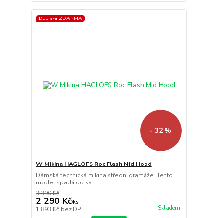
Doprava ZDARMA
- 32 %
W Mikina HAGLÖFS Roc Flash Mid Hood
Dámská technická mikina střední gramáže. Tento
model spadá do ka...
3 390 Kč
2 290 Kč
/
ks
Skladem
1 893 Kč
bez DPH