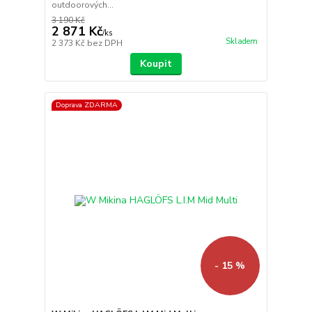
outdoorových...
3 190 Kč
2 871 Kč
/
ks
Skladem
2 373 Kč
bez DPH
Koupit
Doprava ZDARMA
- 15 %