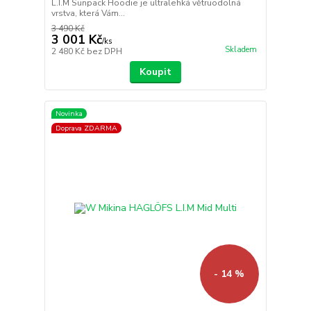
L.I.M Sunpack Hoodie je ultralehká větruodolná
vrstva, která Vám...
3 490 Kč
3 001 Kč
/
ks
Skladem
2 480 Kč
bez DPH
Koupit
Novinka
Doprava ZDARMA
- 14 %