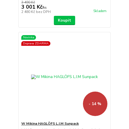
3 490 Kč
3 001 Kč
/
ks
Skladem
2 480 Kč
bez DPH
Koupit
Novinka
Doprava ZDARMA
- 14 %
W Mikina HAGLÖFS L.I.M Sunpack