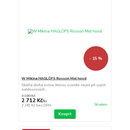
- 15 %
W Mikina HAGLÖFS Rosson Mid hood
Skvělá druhá vrstva, kterou oceníte nejen při svých
outdoorových...
3 190 Kč
2 712 Kč
/
ks
Skladem
2 241 Kč
bez DPH
Koupit