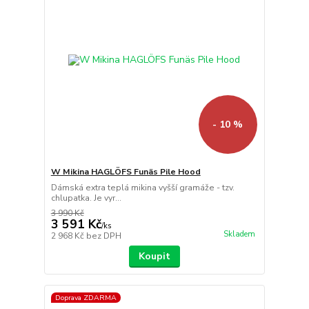
- 10 %
W Mikina HAGLÖFS Funäs Pile Hood
Dámská extra teplá mikina vyšší gramáže - tzv.
chlupatka. Je vyr...
3 990 Kč
3 591 Kč
/
ks
Skladem
2 968 Kč
bez DPH
Koupit
Doprava ZDARMA