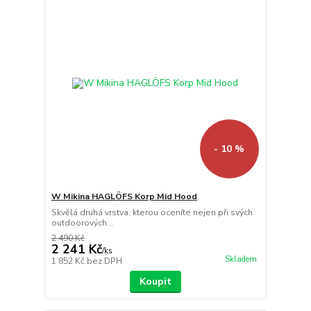
- 10 %
W Mikina HAGLÖFS Korp Mid Hood
Skvělá druhá vrstva, kterou oceníte nejen při svých
outdoorových...
2 490 Kč
2 241 Kč
/
ks
Skladem
1 852 Kč
bez DPH
Koupit