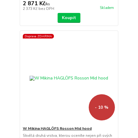
2 871 Kč
/
ks
Skladem
2 373 Kč
bez DPH
Koupit
Doprava ZDARMA
- 10 %
W Mikina HAGLÖFS Rosson Mid hood
Skvělá druhá vrstva, kterou oceníte nejen při svých