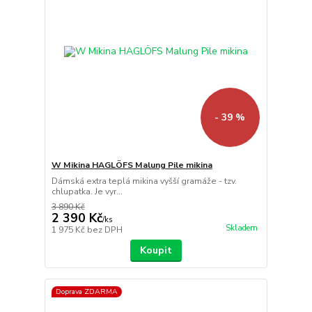
- 39 %
W Mikina HAGLÖFS Malung Pile mikina
Dámská extra teplá mikina vyšší gramáže - tzv.
chlupatka. Je vyr...
3 890 Kč
2 390 Kč
/
ks
Skladem
1 975 Kč
bez DPH
Koupit
Doprava ZDARMA