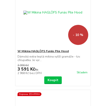
- 10 %
W Mikina HAGLÖFS Funäs Pile Hood
Dámská extra teplá mikina vyšší gramáže - tzv.
chlupatka. Je vyr...
3 990 Kč
3 591 Kč
/
ks
Skladem
2 968 Kč
bez DPH
Koupit
Doprava ZDARMA