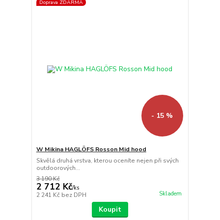
Doprava ZDARMA
- 15 %
W Mikina HAGLÖFS Rosson Mid hood
Skvělá druhá vrstva, kterou oceníte nejen při svých
outdoorových...
3 190 Kč
2 712 Kč
/
ks
Skladem
2 241 Kč
bez DPH
Koupit