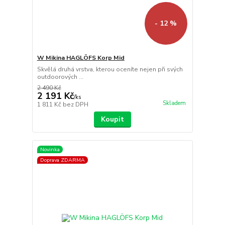
- 12 %
W Mikina HAGLÖFS Korp Mid
Skvělá druhá vrstva, kterou oceníte nejen při svých
outdoorových ...
2 490 Kč
2 191 Kč
/
ks
Skladem
1 811 Kč
bez DPH
Koupit
Novinka
Doprava ZDARMA