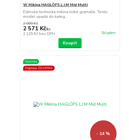
W Mikina HAGLÖFS L.I.M Mid Multi
Dámská technická mikina nízké gramáže. Tento
model spadá do kateg...
2 990 Kč
2 571 Kč
/
ks
Skladem
2 125 Kč
bez DPH
Koupit
Novinka
Doprava ZDARMA
- 14 %