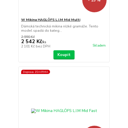
- 15 %
W Mikina HAGLÖFS L.I.M Mid Multi
Dámská technická mikina nízké gramáže. Tento
model spadá do kateg...
2 990 Kč
2 542 Kč
/
ks
Skladem
2 101 Kč
bez DPH
Koupit
Doprava ZDARMA