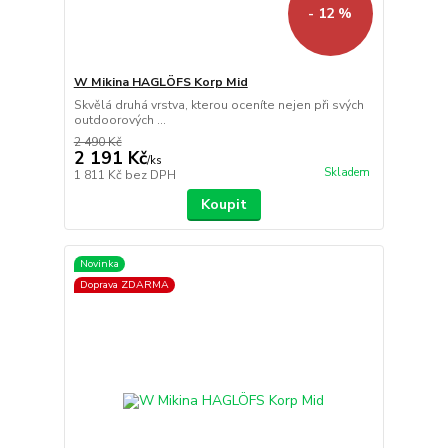
- 12 %
W Mikina HAGLÖFS Korp Mid
Skvělá druhá vrstva, kterou oceníte nejen při svých
outdoorových ...
2 490 Kč
2 191 Kč
/
ks
Skladem
1 811 Kč
bez DPH
Koupit
Novinka
Doprava ZDARMA