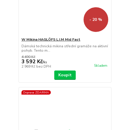
- 20 %
W Mikina HAGLÖFS L.I.M Mid Fast
Dámská technická mikina střední gramáže na aktivní
pohyb. Tento m...
4 490 Kč
3 592 Kč
/
ks
Skladem
2 969 Kč
bez DPH
Koupit
Doprava ZDARMA