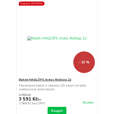
Doprava ZDARMA
- 10 %
Batoh HAGLÖFS Ardos Rolltop 22
Všestranný batoh o objemu 22l nejen na Vaše
outdoorové dobrodružs...
3 990 Kč
3 591 Kč
/
ks
Skladem
2 968 Kč
bez DPH
Koupit