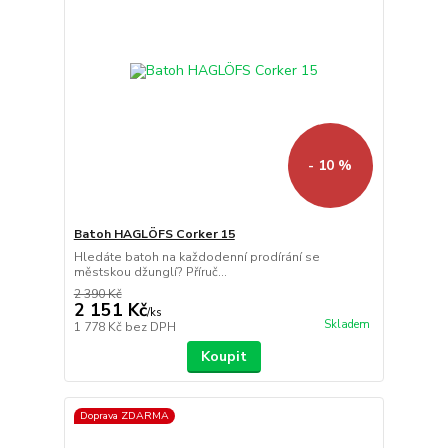
- 10 %
Batoh HAGLÖFS Corker 15
Hledáte batoh na každodenní prodírání se
městskou džunglí? Příruč...
2 390 Kč
2 151 Kč
/
ks
Skladem
1 778 Kč
bez DPH
Koupit
Doprava ZDARMA