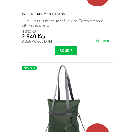
Batoh HAGLÖFS L.I.M 35
L.I.M - less is more, méně je více. Tento batoh z
dílny švédské z...
4 690 Kč
3 940 Kč
/
ks
Skladem
3 256 Kč
bez DPH
Koupit
Novinka