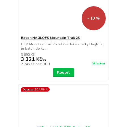
- 10 %
Batoh HAGLÖFS Mountain Trail 25
L.I.M Mountain Trail 25 od švédské značky Haglöfs,
je batoh do kt...
3 690 Kč
3 321 Kč
/
ks
Skladem
2 745 Kč
bez DPH
Koupit
Doprava ZDARMA