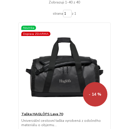
Zobrazuji 1-40 z 40
strana
z 1
Novinka
Doprava ZDARMA
- 14 %
Taška HAGLÖFS Lava 70
Univerzální cestovní taška vyrobená z odolného
materiálu o objemu...