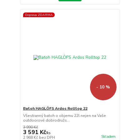
Doprava ZDARMA
- 10 %
Batoh HAGLÖFS Ardos Rolltop 22
Všestranný batoh o objemu 22l nejen na Vaše
outdoorové dobrodružs...
3 990 Kč
3 591 Kč
/
ks
Skladem
2 968 Kč
bez DPH