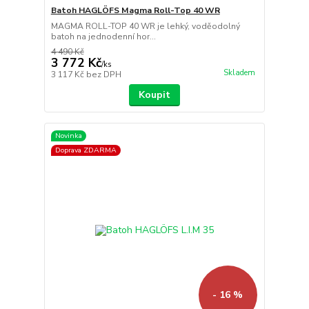
Batoh HAGLÖFS Magma Roll-Top 40 WR
MAGMA ROLL-TOP 40 WR je lehký, voděodolný
batoh na jednodenní hor...
4 490 Kč
3 772 Kč
/
ks
Skladem
3 117 Kč
bez DPH
Koupit
Novinka
Doprava ZDARMA
- 16 %