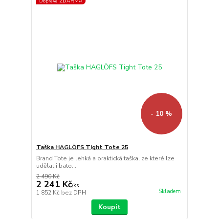
Doprava ZDARMA
- 10 %
Taška HAGLÖFS Tight Tote 25
Brand Tote je lehká a praktická taška, ze které lze
udělat i bato...
2 490 Kč
2 241 Kč
/
ks
Skladem
1 852 Kč
bez DPH
Koupit