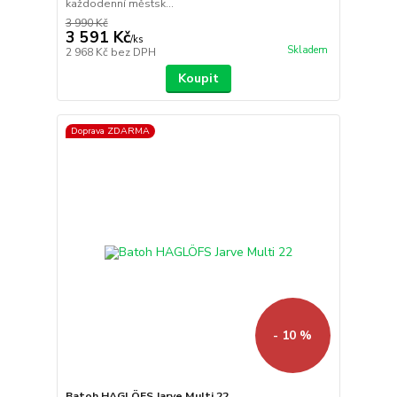
každodenní městsk...
3 990 Kč
3 591 Kč
/
ks
Skladem
2 968 Kč
bez DPH
Koupit
Doprava ZDARMA
- 10 %
Batoh HAGLÖFS Jarve Multi 22