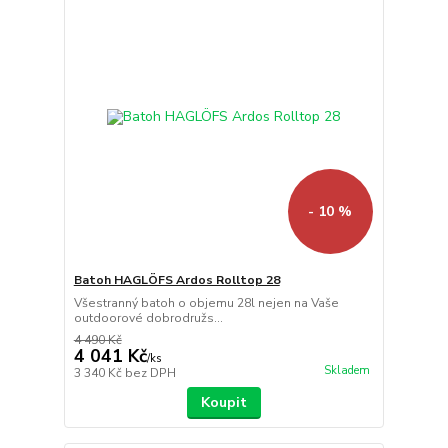
- 10 %
Batoh HAGLÖFS Ardos Rolltop 28
Všestranný batoh o objemu 28l nejen na Vaše
outdoorové dobrodružs...
4 490 Kč
4 041 Kč
/
ks
Skladem
3 340 Kč
bez DPH
Koupit