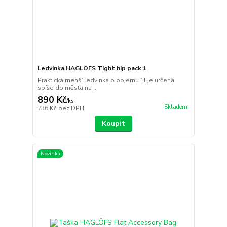
Ledvinka HAGLÖFS Tight hip pack 1
Praktická menší ledvinka o objemu 1l je určená
spíše do města na ...
890 Kč
/
ks
Skladem
736 Kč
bez DPH
Koupit
Novinka