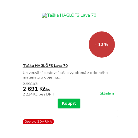
- 10 %
Taška HAGLÖFS Lava 70
Univerzální cestovní taška vyrobená z odolného
materiálu o objemu...
2 990 Kč
2 691 Kč
/
ks
Skladem
2 224 Kč
bez DPH
Koupit
Doprava ZDARMA