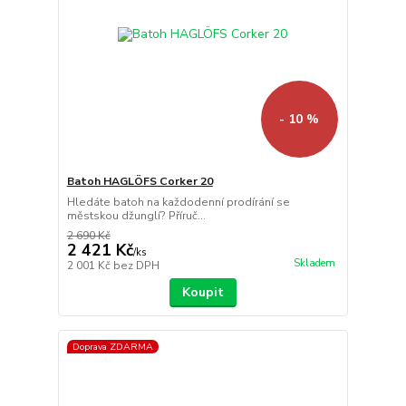
- 10 %
Batoh HAGLÖFS Corker 20
Hledáte batoh na každodenní prodírání se
městskou džunglí? Příruč...
2 690 Kč
2 421 Kč
/
ks
Skladem
2 001 Kč
bez DPH
Koupit
Doprava ZDARMA