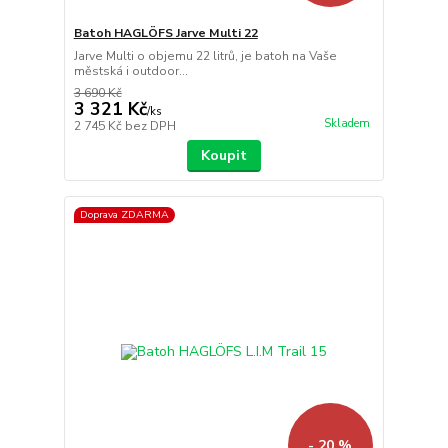
Batoh HAGLÖFS Jarve Multi 22
Jarve Multi o objemu 22 litrů, je batoh na Vaše
městská i outdoor...
3 690 Kč
3 321 Kč
/
ks
Skladem
2 745 Kč
bez DPH
Koupit
Doprava ZDARMA
- 20 %