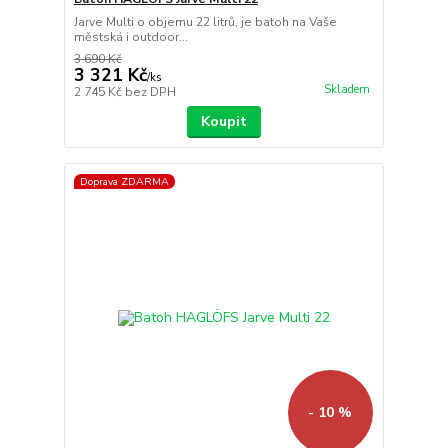
Jarve Multi o objemu 22 litrů, je batoh na Vaše
městská i outdoor...
3 690 Kč
3 321 Kč
/
ks
Skladem
2 745 Kč
bez DPH
Koupit
Doprava ZDARMA
- 10 %