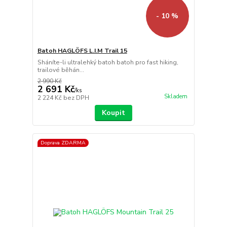
- 10 %
Batoh HAGLÖFS L.I.M Trail 15
Sháníte-li ultralehký batoh batoh pro fast hiking,
trailové běhán...
2 990 Kč
2 691 Kč
/
ks
Skladem
2 224 Kč
bez DPH
Koupit
Doprava ZDARMA