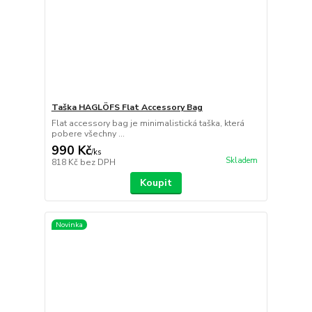
Taška HAGLÖFS Flat Accessory Bag
Flat accessory bag je minimalistická taška, která
pobere všechny ...
990 Kč
/
ks
Skladem
818 Kč
bez DPH
Koupit
Novinka