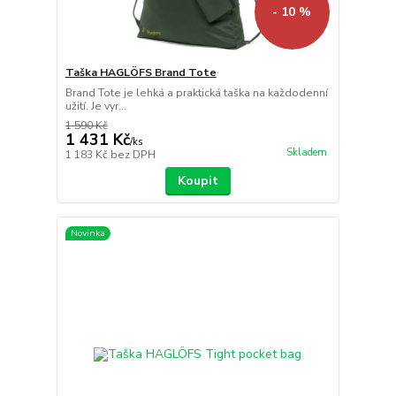
- 10 %
Taška HAGLÖFS Brand Tote
Brand Tote je lehká a praktická taška na každodenní
užití. Je vyr...
1 590 Kč
1 431 Kč
/
ks
Skladem
1 183 Kč
bez DPH
Koupit
Novinka