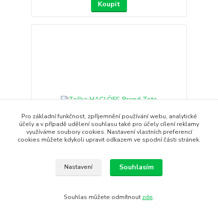
Koupit
Pro základní funkčnost, zpříjemnění používání webu, analytické
účely a v případě udělení souhlasu také pro účely cílení reklamy
využíváme soubory cookies. Nastavení vlastních preferencí
cookies můžete kdykoli upravit odkazem ve spodní části stránek.
- 10 %
Souhlasím
Nastavení
Taška HAGLÖFS Brand Tote
Brand Tote je lehká a praktická taška na každodenní
Souhlas můžete odmítnout
zde
.
užití. Je vyr...
1 490 Kč
1 341 Kč
/
ks