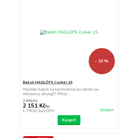
- 10 %
Batoh HAGLÖFS Corker 15
Hledáte batoh na každodenní prodírání se
městskou džunglí? Příruč...
2 390 Kč
2 151 Kč
/
ks
Skladem
1 778 Kč
bez DPH
Koupit