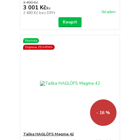
3 490 Kč
3 001 Kč
/
ks
Skladem
2 480 Kč
bez DPH
Koupit
Novinka
Doprava ZDARMA
- 16 %
Taška HAGLÖFS Magma 42