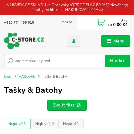
⚠️ LIKVIDACE SKLADU ⚠️ Obrovský VÝPRODEJ AŽ 80 %💥 Neváhejte,
zásoby rychle mizí. NAKUPOVAT ZDE >>
0
ks
CZK
+420 774 458 618
za
0,00 Kč
Menu
Hledat
Úvod
HAGLÖFS
Tašky & Batohy
Tašky & Batohy
Zvolit filtr
Nejnovější
Nejlevnější
Nejdražší