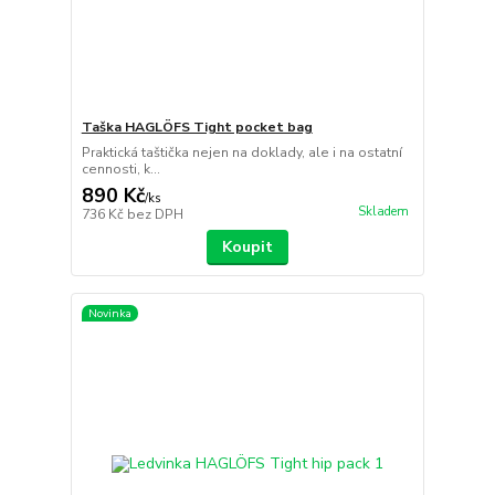
Taška HAGLÖFS Tight pocket bag
Praktická taštička nejen na doklady, ale i na ostatní
cennosti, k...
890 Kč
/
ks
Skladem
736 Kč
bez DPH
Koupit
Novinka