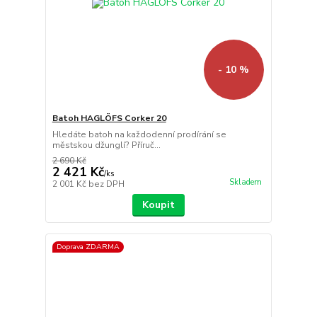
- 10 %
Batoh HAGLÖFS Corker 20
Hledáte batoh na každodenní prodírání se
městskou džunglí? Příruč...
2 690 Kč
2 421 Kč
/
ks
Skladem
2 001 Kč
bez DPH
Koupit
Doprava ZDARMA