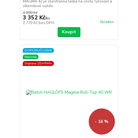
MAGMA 42 je všestranná taška na cesty, lyžování a
víkendové outdo...
3 990 Kč
3 352 Kč
/
ks
Skladem
2 770 Kč
bez DPH
Koupit
DOPORUČUJEME
Novinka
Doprava ZDARMA
- 16 %