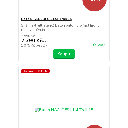
Batoh HAGLÖFS L.I.M Trail 15
Sháníte-li ultralehký batoh batoh pro fast hiking,
trailové běhán...
2 990 Kč
2 390 Kč
/
ks
Skladem
1 975 Kč
bez DPH
Koupit
Doprava ZDARMA