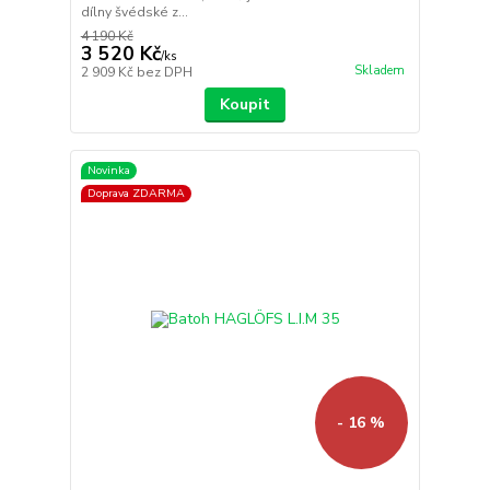
dílny švédské z...
4 190 Kč
3 520 Kč
/
ks
Skladem
2 909 Kč
bez DPH
Koupit
Novinka
Doprava ZDARMA
- 16 %