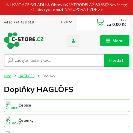
⚠️ LIKVIDACE SKLADU ⚠️ Obrovský VÝPRODEJ AŽ 80 %💥 Neváhejte,
zásoby rychle mizí. NAKUPOVAT ZDE >>
0
ks
CZK
+420 774 458 618
za
0,00 Kč
Menu
Hledat
Úvod
HAGLÖFS
Doplňky
Doplňky HAGLÖFS
Čepice
Čelenky