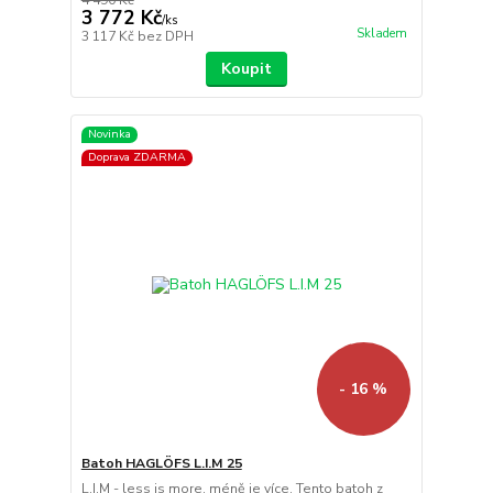
3 772 Kč
/
ks
Skladem
3 117 Kč
bez DPH
Koupit
Novinka
Doprava ZDARMA
- 16 %
Batoh HAGLÖFS L.I.M 25
L.I.M - less is more, méně je více. Tento batoh z