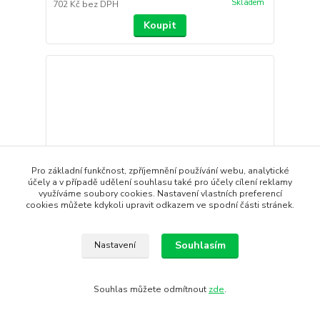
Skladem
702 Kč
bez DPH
Koupit
Pro základní funkčnost, zpříjemnění používání webu, analytické
účely a v případě udělení souhlasu také pro účely cílení reklamy
využíváme soubory cookies. Nastavení vlastních preferencí
cookies můžete kdykoli upravit odkazem ve spodní části stránek.
Souhlasím
Nastavení
Čepice HAGLÖFS Betula
Souhlas můžete odmítnout
zde
.
Dobře padnoucí, stylový model nejen sportovní
čepice, kterou využ...