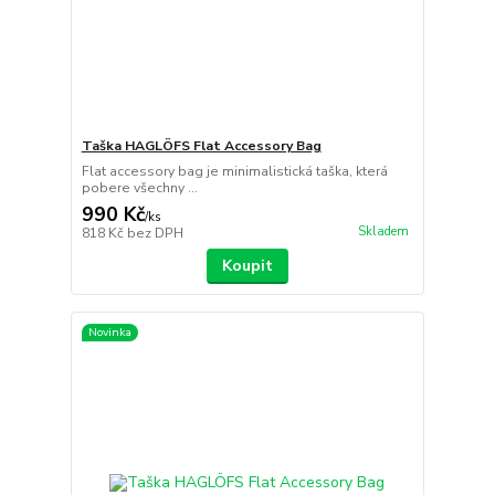
Taška HAGLÖFS Flat Accessory Bag
Flat accessory bag je minimalistická taška, která
pobere všechny ...
990 Kč
/
ks
Skladem
818 Kč
bez DPH
Koupit
Novinka