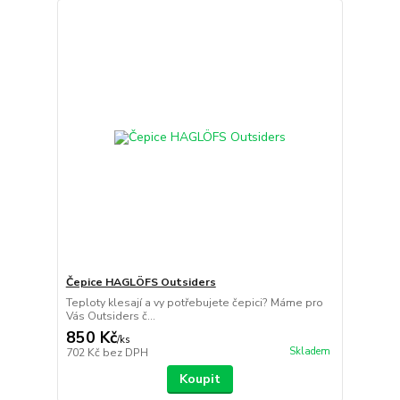
Čepice HAGLÖFS Outsiders
Teploty klesají a vy potřebujete čepici? Máme pro
Vás Outsiders č...
850 Kč
/
ks
Skladem
702 Kč
bez DPH
Koupit