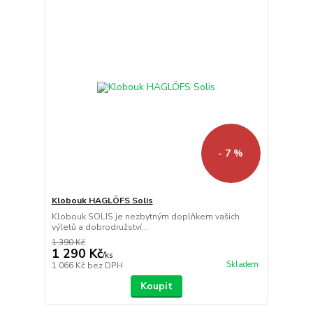
- 7 %
Klobouk HAGLÖFS Solis
Klobouk SOLIS je nezbytným doplňkem vašich
výletů a dobrodružství...
1 390 Kč
1 290 Kč
/
ks
Skladem
1 066 Kč
bez DPH
Koupit