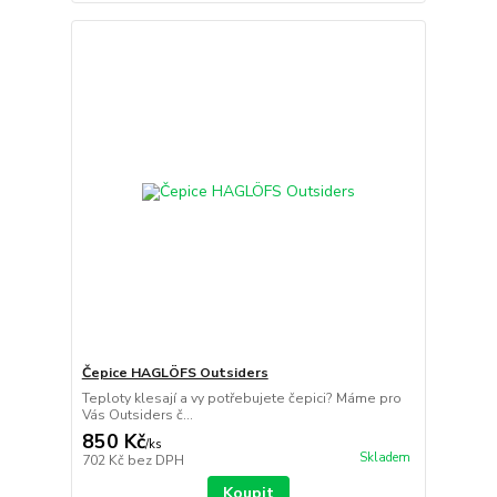
Čepice HAGLÖFS Outsiders
Teploty klesají a vy potřebujete čepici? Máme pro
Vás Outsiders č...
850 Kč
/
ks
Skladem
702 Kč
bez DPH
Koupit