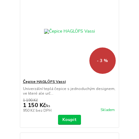
- 3 %
Čepice HAGLÖFS Vassi
Univerzální teplá čepice s jednoduchým designem,
ve které ale urč...
1 190 Kč
1 150 Kč
/
ks
Skladem
950 Kč
bez DPH
Koupit