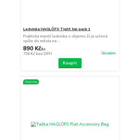
Ledvinka HAGLÖFS Tight hip pack 1
Praktická menší ledvinka o objemu 1l je určená
spíše do města na ...
890 Kč
/
ks
Skladem
736 Kč
bez DPH
Koupit
Novinka