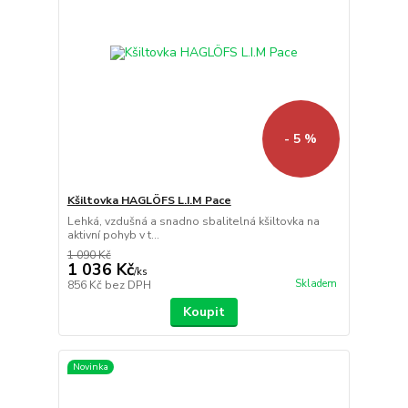
- 5 %
Kšiltovka HAGLÖFS L.I.M Pace
Lehká, vzdušná a snadno sbalitelná kšiltovka na
aktivní pohyb v t...
1 090 Kč
1 036 Kč
/
ks
Skladem
856 Kč
bez DPH
Koupit
Novinka