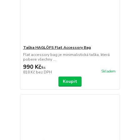
Taška HAGLÖFS Flat Accessory Bag
Flat accessory bag je minimalistická taška, která
pobere všechny ...
990 Kč
/
ks
Skladem
818 Kč
bez DPH
Koupit