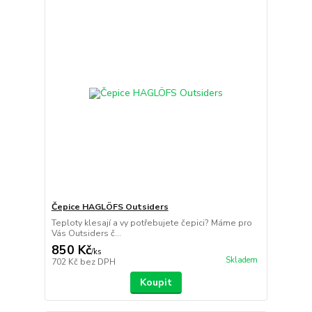
Čepice HAGLÖFS Outsiders
Teploty klesají a vy potřebujete čepici? Máme pro
Vás Outsiders č...
850 Kč
/
ks
Skladem
702 Kč
bez DPH
Koupit