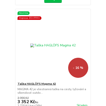
Novinka
Doprava ZDARMA
- 16 %
Taška HAGLÖFS Magma 42
MAGMA 42 je všestranná taška na cesty, lyžování a
víkendové outdo...
3 990 Kč
3 352 Kč
/
ks
Skladem
2 770 Kč
bez DPH