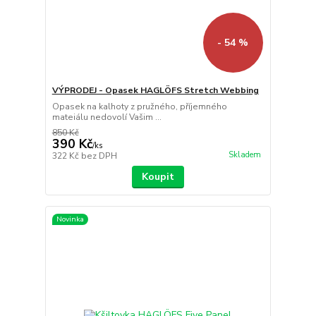
- 54 %
VÝPRODEJ - Opasek HAGLÖFS Stretch Webbing
Opasek na kalhoty z pružného, příjemného
mateiálu nedovolí Vašim ...
850 Kč
390 Kč
/
ks
Skladem
322 Kč
bez DPH
Koupit
Novinka