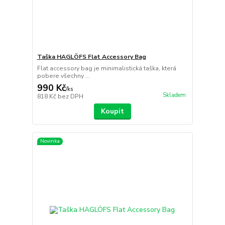
Taška HAGLÖFS Flat Accessory Bag
Flat accessory bag je minimalistická taška, která
pobere všechny ...
990 Kč
/
ks
Skladem
818 Kč
bez DPH
Koupit
Novinka