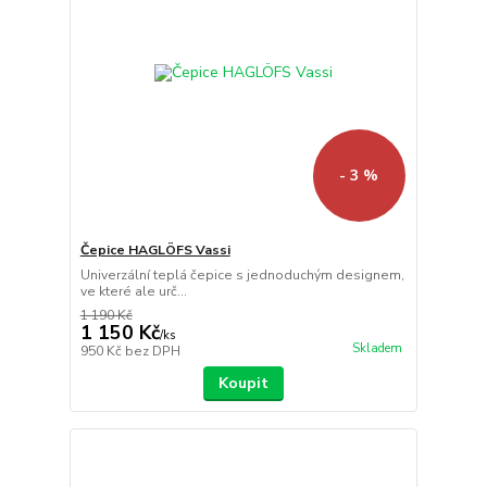
- 3 %
Čepice HAGLÖFS Vassi
Univerzální teplá čepice s jednoduchým designem,
ve které ale urč...
1 190 Kč
1 150 Kč
/
ks
Skladem
950 Kč
bez DPH
Koupit