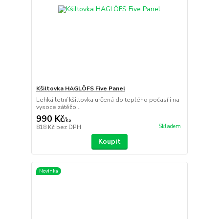
Kšiltovka HAGLÖFS Five Panel
Lehká letní kšiltovka určená do teplého počasí i na
vysoce zátěžo...
990 Kč
/
ks
Skladem
818 Kč
bez DPH
Koupit
Novinka