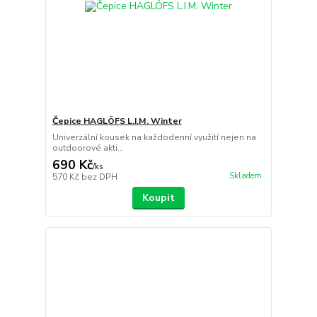
Čepice HAGLÖFS L.I.M. Winter
Univerzální kousek na každodenní využití nejen na
outdoorové akti...
690 Kč
/
ks
Skladem
570 Kč
bez DPH
Koupit