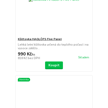
Kšiltovka HAGLÖFS Five Panel
Lehká letní kšiltovka určená do teplého počasí i na
vysoce zátěžo...
990 Kč
/
ks
Skladem
818 Kč
bez DPH
Koupit
Novinka