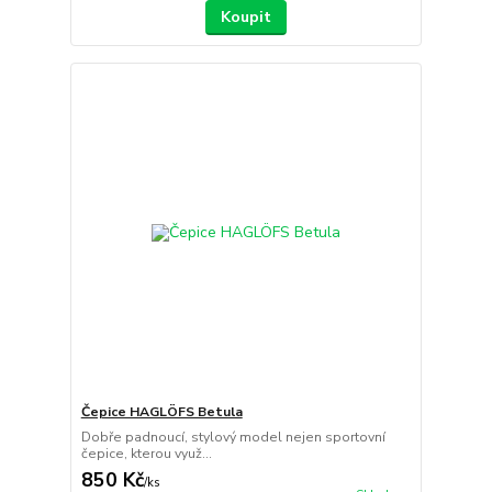
Koupit
Čepice HAGLÖFS Betula
Dobře padnoucí, stylový model nejen sportovní
čepice, kterou využ...
850 Kč
/
ks