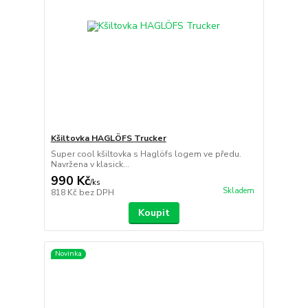
Kšiltovka HAGLÖFS Trucker
Super cool kšiltovka s Haglöfs logem ve předu.
Navržena v klasick...
990 Kč
/
ks
Skladem
818 Kč
bez DPH
Koupit
Novinka