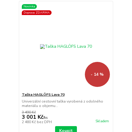
Novinka
Doprava ZDARMA
- 14 %
Taška HAGLÖFS Lava 70
Univerzální cestovní taška vyrobená z odolného
materiálu o objemu...
3 490 Kč
3 001 Kč
/
ks
Skladem
2 480 Kč
bez DPH
Koupit