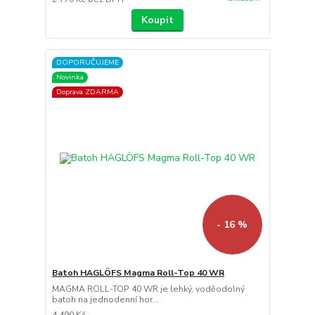
Koupit
DOPORUČUJEME
Novinka
Doprava ZDARMA
- 16 %
Batoh HAGLÖFS Magma Roll-Top 40 WR
MAGMA ROLL-TOP 40 WR je lehký, voděodolný
batoh na jednodenní hor...
4 490 Kč