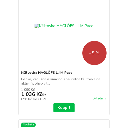
- 5 %
Kšiltovka HAGLÖFS L.I.M Pace
Lehká, vzdušná a snadno sbalitelná kšiltovka na
aktivní pohyb v t...
1 090 Kč
1 036 Kč
/
ks
Skladem
856 Kč
bez DPH
Koupit
Novinka