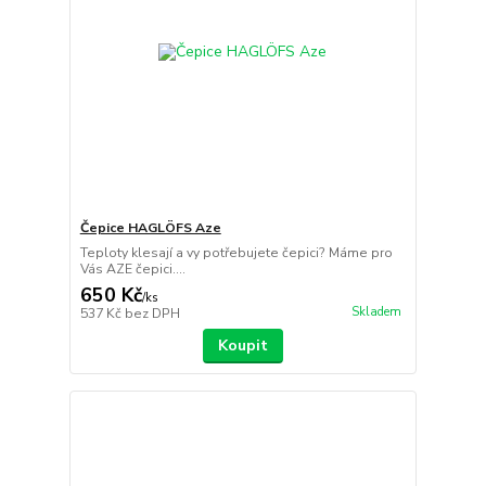
Čepice HAGLÖFS Aze
Teploty klesají a vy potřebujete čepici? Máme pro
Vás AZE čepici....
650 Kč
/
ks
Skladem
537 Kč
bez DPH
Koupit