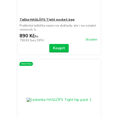
Taška HAGLÖFS Tight pocket bag
Praktická taštička nejen na doklady, ale i na ostatní
cennosti, k...
890 Kč
/
ks
Skladem
736 Kč
bez DPH
Koupit
Novinka