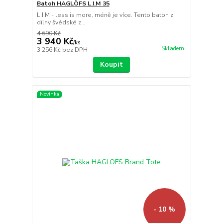
Batoh HAGLÖFS L.I.M 35
L.I.M - less is more, méně je více. Tento batoh z
dílny švédské z...
4 690 Kč
3 940 Kč
/
ks
Skladem
3 256 Kč
bez DPH
Koupit
Novinka
- 10 %