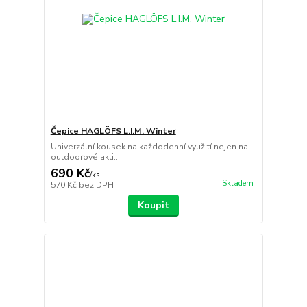
Čepice HAGLÖFS L.I.M. Winter
Univerzální kousek na každodenní využití nejen na
outdoorové akti...
690 Kč
/
ks
Skladem
570 Kč
bez DPH
Koupit