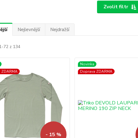
Zvolit filtr
ější
Nejlevnější
Nejdražší
1-72 z 134
Novinka
a ZDARMA
Doprava ZDARMA
- 15 %