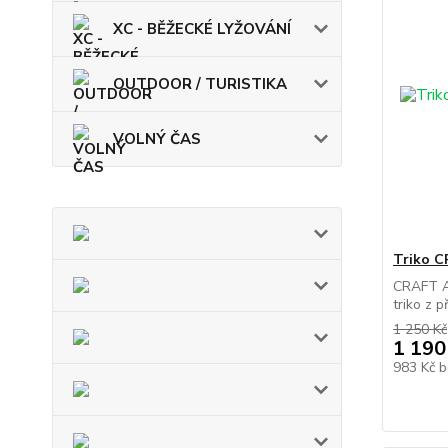
XC - BĚŽECKÉ LYŽOVÁNÍ
OUTDOOR / TURISTIKA
VOLNÝ ČAS
Triko C
CRAFT Ac
triko z p
1 250 Kč
1 190
983 Kč
b