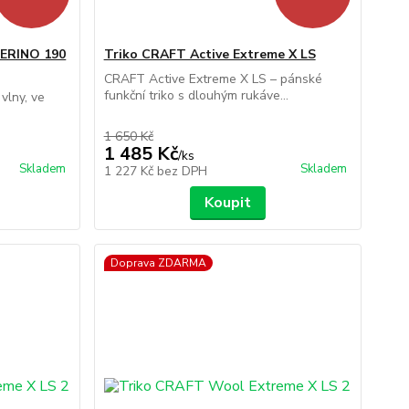
ERINO 190
Triko CRAFT Active Extreme X LS
CRAFT Active Extreme X LS – pánské
funkční triko s dlouhým rukáve...
 vlny, ve
1 650 Kč
1 485 Kč
/
ks
Skladem
Skladem
1 227 Kč
bez DPH
Koupit
Doprava ZDARMA