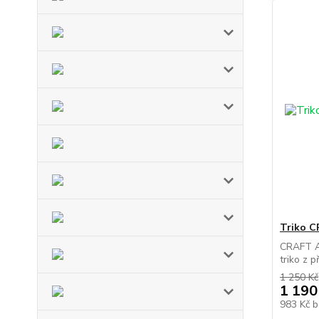
Triko C
CRAFT Ac
triko z p
1 250 Kč
1 190
983 Kč
b