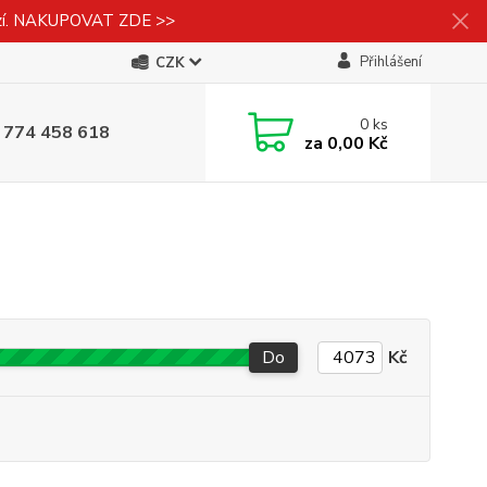
izí. NAKUPOVAT ZDE >>
Přihlášení
CZK
0
ks
 774 458 618
za
0,00 Kč
Do
Kč