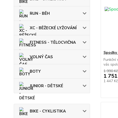
RUN - BĚH
XC - BĚŽECKÉ LYŽOVÁNÍ
FITNESS - TĚLOCVIČNA
Spodky
VOLNÝ ČAS
Funkční
vás spole
1 990 Kč
BOTY
1 751
1 447 K
JUNIOR - DĚTSKÉ
BIKE - CYKLISTIKA