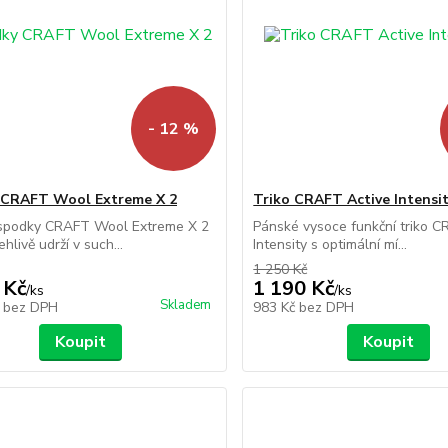
- 12 %
 CRAFT Wool Extreme X 2
Triko CRAFT Active Intensi
 spodky CRAFT Wool Extreme X 2
Pánské vysoce funkční triko C
hlivě udrží v such...
Intensity s optimální mí...
1 250 Kč
 Kč
1 190 Kč
/
ks
/
ks
Skladem
č
bez DPH
983 Kč
bez DPH
Koupit
Koupit