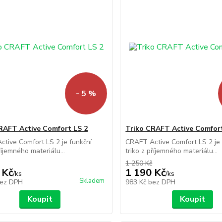
- 5 %
RAFT Active Comfort LS 2
Triko CRAFT Active Comfort
tive Comfort LS 2 je funkční
CRAFT Active Comfort LS 2 je 
říjemného materiálu...
triko z příjemného materiálu...
1 250 Kč
 Kč
1 190 Kč
/
ks
/
ks
Skladem
ez DPH
983 Kč
bez DPH
Koupit
Koupit