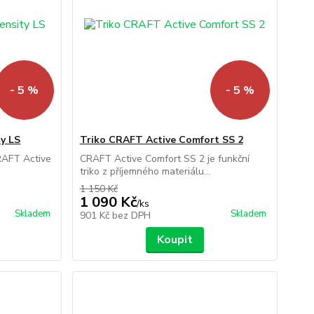
- 5 %
- 5 %
ty LS
Triko CRAFT Active Comfort SS 2
RAFT Active
CRAFT Active Comfort SS 2 je funkční
triko z příjemného materiálu...
1 150 Kč
1 090 Kč
/
ks
Skladem
Skladem
901 Kč
bez DPH
Koupit