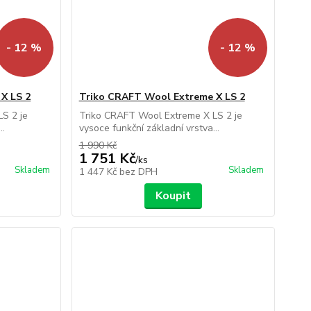
- 12 %
- 12 %
X LS 2
Triko CRAFT Wool Extreme X LS 2
S 2 je
Triko CRAFT Wool Extreme X LS 2 je
..
vysoce funkční základní vrstva...
1 990 Kč
1 751 Kč
/
ks
Skladem
Skladem
1 447 Kč
bez DPH
Koupit