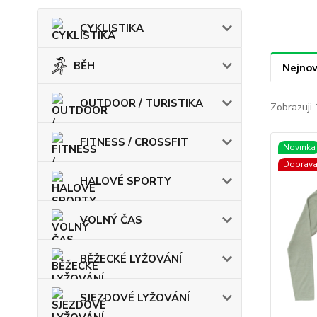
CYKLISTIKA
BĚH
Nejnov
OUTDOOR / TURISTIKA
Zobrazuji 
FITNESS / CROSSFIT
Novinka
Doprav
HALOVÉ SPORTY
VOLNÝ ČAS
BĚŽECKÉ LYŽOVÁNÍ
SJEZDOVÉ LYŽOVÁNÍ