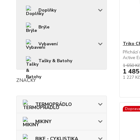
Doplňky
Brýle
Triko C
Vybavení
Přichází
Active E
Tašky & Batohy
1 650 Kč
1 485
1 227 K
ZNAČKY
TERMOPRÁDLO
Doprav
MIKINY
BIKE - CYKLISTIKA