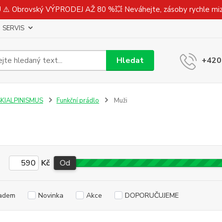
⚠️ Obrovský VÝPRODEJ AŽ 80 %💥 Neváhejte, zásoby rychle m
SERVIS
Hledat
+420
SKIALPINISMUS
Funkční prádlo
Muži
Kč
Od
adem
Novinka
Akce
DOPORUČUJEME