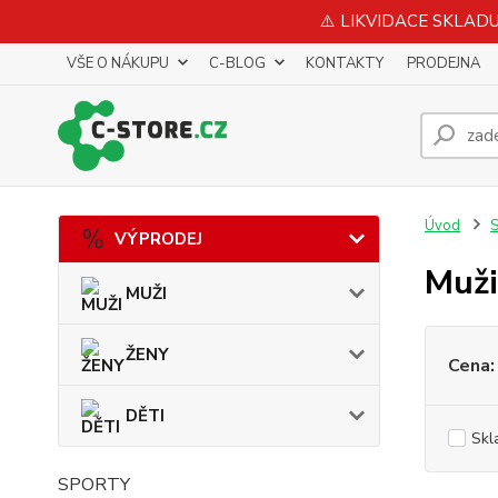
⚠️ LIKVIDACE SKLADU 
VŠE O NÁKUPU
C-BLOG
KONTAKTY
PRODEJNA
Úvod
VÝPRODEJ
Muži
MUŽI
ŽENY
Cena:
DĚTI
Skl
SPORTY