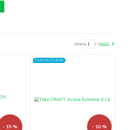
strana
z 2
další
DOPORUČUJEME
- 15 %
- 10 %