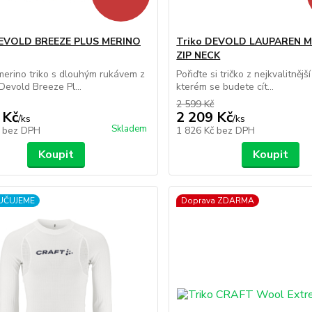
DEVOLD BREEZE PLUS MERINO
Triko DEVOLD LAUPAREN M
ZIP NECK
erino triko s dlouhým rukávem z
Pořiďte si tričko z nejkvalitnější
Devold Breeze Pl...
kterém se budete cít...
2 599 Kč
 Kč
2 209 Kč
/
ks
/
ks
Skladem
č
bez DPH
1 826 Kč
bez DPH
Koupit
Koupit
UČUJEME
Doprava ZDARMA