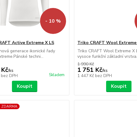
- 10 %
RAFT Active Extreme X LS
Triko CRAFT Wool Extreme 
 nová generace ikonické řady
Triko CRAFT Wool Extreme X L
xtreme.Pánské techni...
vysoce funkční základní vrstva.
1 990 Kč
 Kč
1 751 Kč
/
ks
/
ks
Skladem
č
bez DPH
1 447 Kč
bez DPH
Koupit
Koupit
a ZDARMA