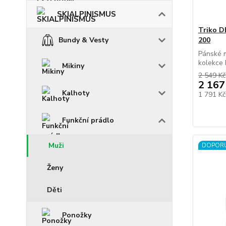
SKIALPINISMUS
Triko 
Bundy & Vesty
200
Pánské m
kolekce 
Mikiny
2 549 Kč
2 167
Kalhoty
1 791 K
Funkční prádlo
Muži
DOPOR
Ženy
Děti
Ponožky