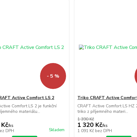
- 5 %
RAFT Active Comfort LS 2
Triko CRAFT Active Comfor
tive Comfort LS 2 je funkční
CRAFT Active Comfort LS HZ 2
říjemného materiálu...
triko z příjemného materi...
1 390 Kč
 Kč
1 320 Kč
/
ks
/
ks
Skladem
ez DPH
1 091 Kč
bez DPH