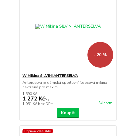
- 20 %
W Mikina SILVINI ANTERSELVA
Anterselva je dámská sportovní fleecová mikina
navržená pro maxim...
1 590 Kč
1 272 Kč
/
ks
Skladem
1 051 Kč
bez DPH
Koupit
Doprava ZDARMA