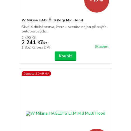
- 10 %
W Mikina HAGLÖFS Korp Mid Hood
Skvělá druhá vrstva, kterou oceníte nejen při svých
outdoorových...
2 490 Kč
2 241 Kč
/
ks
Skladem
1 852 Kč
bez DPH
Koupit
Doprava ZDARMA