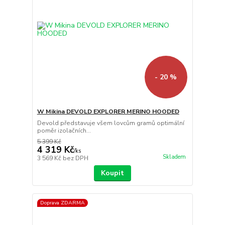
- 20 %
W Mikina DEVOLD EXPLORER MERINO HOODED
Devold představuje všem lovcům gramů optimální
poměr izolačních...
5 399 Kč
4 319 Kč
/
ks
Skladem
3 569 Kč
bez DPH
Koupit
Doprava ZDARMA