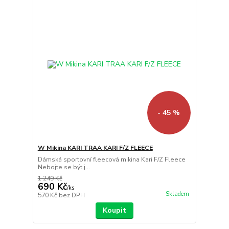
- 45 %
W Mikina KARI TRAA KARI F/Z FLEECE
Dámská sportovní fleecová mikina Kari F/Z Fleece
Nebojte se být j...
1 249 Kč
690 Kč
/
ks
Skladem
570 Kč
bez DPH
Koupit