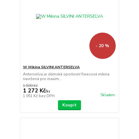
- 20 %
W Mikina SILVINI ANTERSELVA
Anterselva je dámská sportovní fleecová mikina
navržená pro maxim...
1 590 Kč
1 272 Kč
/
ks
Skladem
1 051 Kč
bez DPH
Koupit