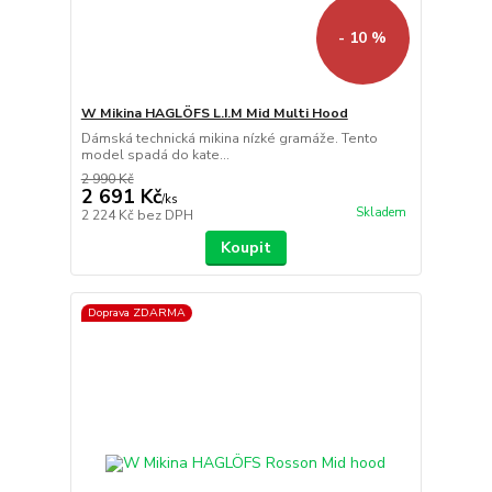
- 10 %
W Mikina HAGLÖFS L.I.M Mid Multi Hood
Dámská technická mikina nízké gramáže. Tento
model spadá do kate...
2 990 Kč
2 691 Kč
/
ks
Skladem
2 224 Kč
bez DPH
Koupit
Doprava ZDARMA