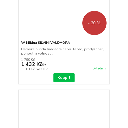
- 20 %
W Mikina SILVINI VALDAORA
Dámská bunda Valdaora nabízí teplo, prodyšnost,
pohodlí a volnost...
1 790 Kč
1 432 Kč
/
ks
Skladem
1 183 Kč
bez DPH
Koupit