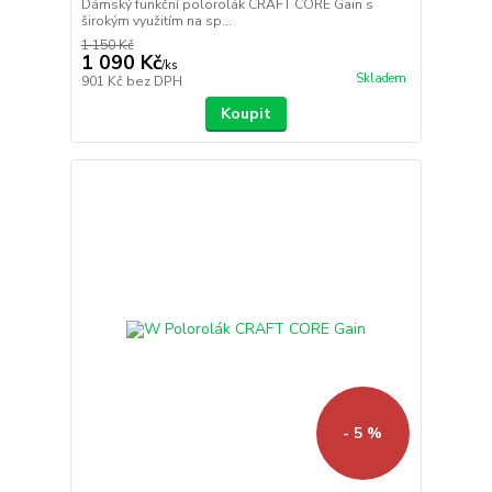
Dámský funkční polorolák CRAFT CORE Gain s
širokým využitím na sp...
1 150 Kč
1 090 Kč
/
ks
Skladem
901 Kč
bez DPH
Koupit
- 5 %