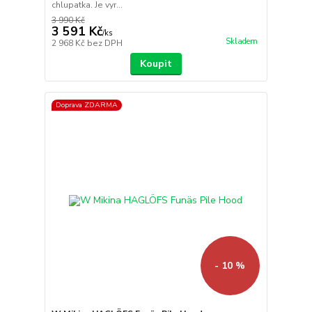
chlupatka. Je vyr...
3 990 Kč
3 591 Kč
/
ks
Skladem
2 968 Kč
bez DPH
Koupit
Doprava ZDARMA
- 10 %