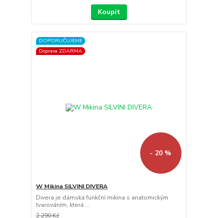
Koupit
DOPORUČUJEME
Doprava ZDARMA
- 20 %
W Mikina SILVINI DIVERA
Divera je dámská funkční mikina s anatomickým
tvarováním, která ...
2 290 Kč