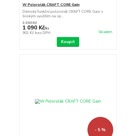
W Polorolák CRAFT CORE Gain
Dámský funkční polorolák CRAFT CORE Gain s
širokým využitím na sp...
1 150 Kč
1 090 Kč
/
ks
Skladem
901 Kč
bez DPH
Koupit
- 5 %