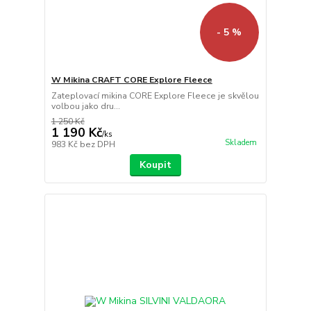
- 5 %
W Mikina CRAFT CORE Explore Fleece
Zateplovací mikina CORE Explore Fleece je skvělou
volbou jako dru...
1 250 Kč
1 190 Kč
/
ks
Skladem
983 Kč
bez DPH
Koupit