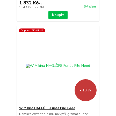
1 832 Kč
/
ks
Skladem
1 514 Kč
bez DPH
Koupit
Doprava ZDARMA
- 10 %
W Mikina HAGLÖFS Funäs Pile Hood
Dámská extra teplá mikina vyšší gramáže - tzv.