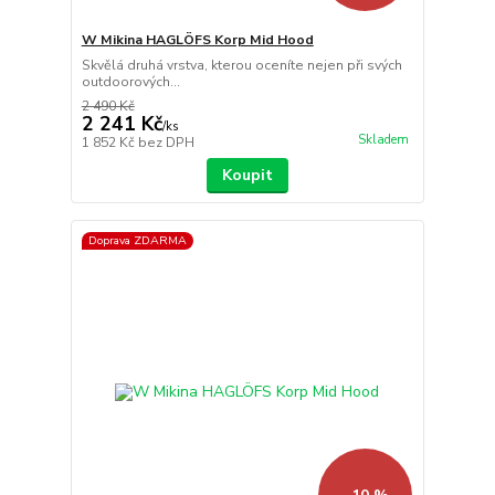
W Mikina HAGLÖFS Korp Mid Hood
Skvělá druhá vrstva, kterou oceníte nejen při svých
outdoorových...
2 490 Kč
2 241 Kč
/
ks
Skladem
1 852 Kč
bez DPH
Koupit
Doprava ZDARMA