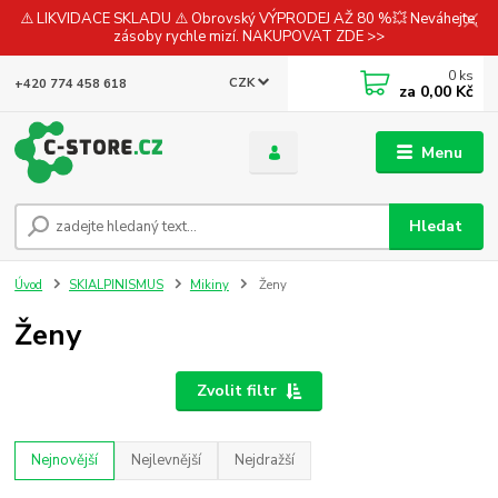
⚠️ LIKVIDACE SKLADU ⚠️ Obrovský VÝPRODEJ AŽ 80 %💥 Neváhejte,
zásoby rychle mizí. NAKUPOVAT ZDE >>
0
ks
CZK
+420 774 458 618
za
0,00 Kč
Menu
Hledat
Úvod
SKIALPINISMUS
Mikiny
Ženy
Ženy
Zvolit filtr
Nejnovější
Nejlevnější
Nejdražší