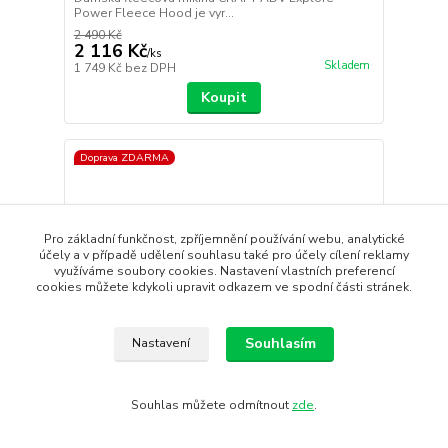
Power Fleece Hood je vyr...
2 490 Kč
2 116 Kč
/
ks
Skladem
1 749 Kč
bez DPH
Koupit
Doprava ZDARMA
Pro základní funkčnost, zpříjemnění používání webu, analytické
účely a v případě udělení souhlasu také pro účely cílení reklamy
využíváme soubory cookies. Nastavení vlastních preferencí
cookies můžete kdykoli upravit odkazem ve spodní části stránek.
Souhlasím
Nastavení
- 15 %
Souhlas můžete odmítnout
zde
.