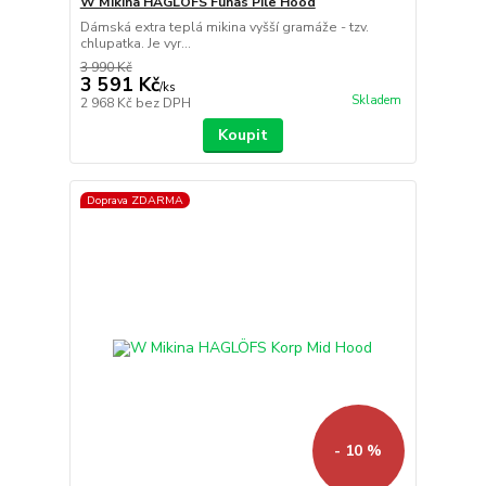
W Mikina HAGLÖFS Funäs Pile Hood
Dámská extra teplá mikina vyšší gramáže - tzv.
chlupatka. Je vyr...
3 990 Kč
3 591 Kč
/
ks
Skladem
2 968 Kč
bez DPH
Koupit
Doprava ZDARMA
- 10 %