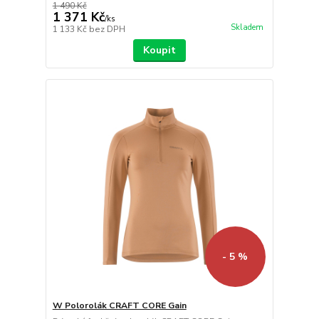
1 490 Kč
1 371 Kč
/
ks
Skladem
1 133 Kč
bez DPH
Koupit
- 5 %
W Polorolák CRAFT CORE Gain