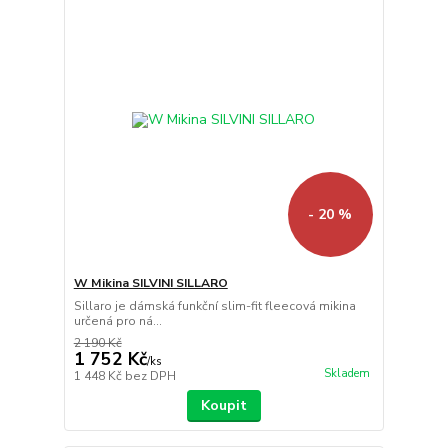
- 20 %
W Mikina SILVINI SILLARO
Sillaro je dámská funkční slim-fit fleecová mikina
určená pro ná...
2 190 Kč
1 752 Kč
/
ks
Skladem
1 448 Kč
bez DPH
Koupit