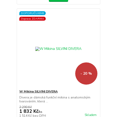
DOPORUČUJEME
Doprava ZDARMA
- 20 %
W Mikina SILVINI DIVERA
Divera je dámská funkční mikina s anatomickým
tvarováním, která ...
2 290 Kč
1 832 Kč
/
ks
Skladem
1 514 Kč
bez DPH