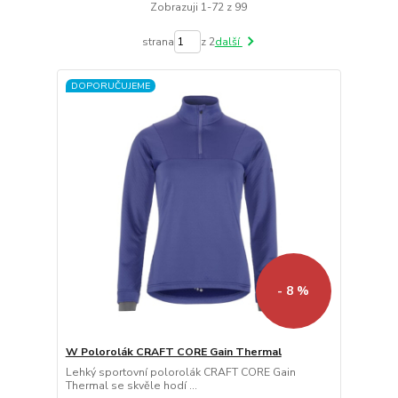
Zobrazuji 1-72 z 99
strana
z 2
další
DOPORUČUJEME
- 8 %
W Polorolák CRAFT CORE Gain Thermal
Lehký sportovní polorolák CRAFT CORE Gain
Thermal se skvěle hodí ...