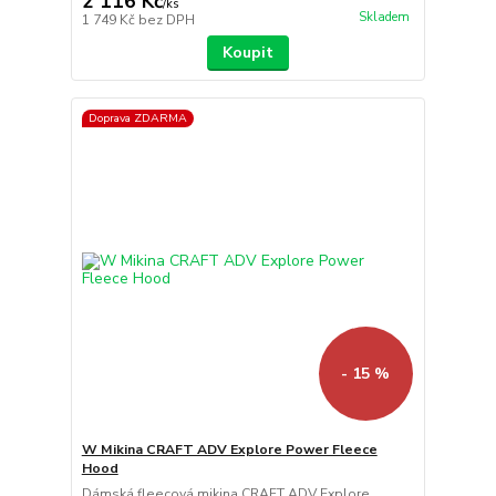
2 116 Kč
/
ks
Skladem
1 749 Kč
bez DPH
Koupit
Doprava ZDARMA
- 15 %
W Mikina CRAFT ADV Explore Power Fleece
Hood
Dámská fleecová mikina CRAFT ADV Explore