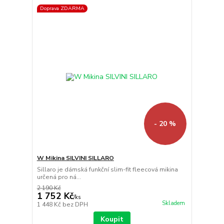
Doprava ZDARMA
- 20 %
W Mikina SILVINI SILLARO
Sillaro je dámská funkční slim-fit fleecová mikina
určená pro ná...
2 190 Kč
1 752 Kč
/
ks
Skladem
1 448 Kč
bez DPH
Koupit