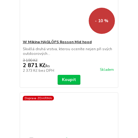
- 10 %
W Mikina HAGLÖFS Rosson Mid hood
Skvělá druhá vrstva, kterou oceníte nejen při svých
outdoorových...
3 190 Kč
2 871 Kč
/
ks
Skladem
2 373 Kč
bez DPH
Koupit
Doprava ZDARMA