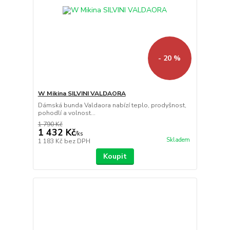
- 20 %
W Mikina SILVINI VALDAORA
Dámská bunda Valdaora nabízí teplo, prodyšnost,
pohodlí a volnost...
1 790 Kč
1 432 Kč
/
ks
Skladem
1 183 Kč
bez DPH
Koupit