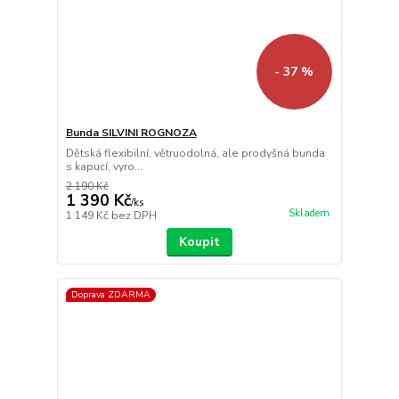
- 37 %
Bunda SILVINI ROGNOZA
Dětská flexibilní, větruodolná, ale prodyšná bunda
s kapucí, vyro...
2 190 Kč
1 390 Kč
/
ks
Skladem
1 149 Kč
bez DPH
Koupit
Doprava ZDARMA