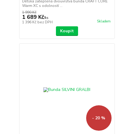
Dětská zateplená dvouvrstvá bunda CRAFT CORE
Warm XC s odolností ...
1 990 Kč
1 689 Kč
/
ks
Skladem
1 396 Kč
bez DPH
Koupit
- 20 %