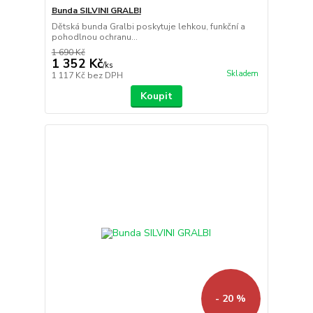
Bunda SILVINI GRALBI
Dětská bunda Gralbi poskytuje lehkou, funkční a
pohodlnou ochranu...
1 690 Kč
1 352 Kč
/
ks
Skladem
1 117 Kč
bez DPH
Koupit
- 20 %