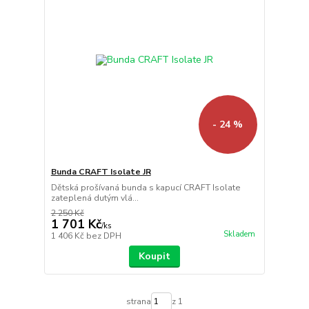
- 24 %
Bunda CRAFT Isolate JR
Dětská prošívaná bunda s kapucí CRAFT Isolate
zateplená dutým vlá...
2 250 Kč
1 701 Kč
/
ks
Skladem
1 406 Kč
bez DPH
Koupit
strana
z 1