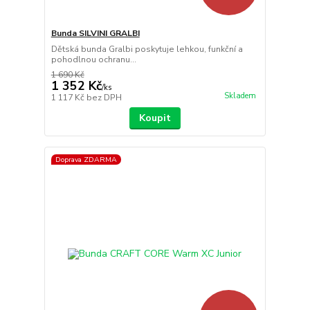
Bunda SILVINI GRALBI
Dětská bunda Gralbi poskytuje lehkou, funkční a
pohodlnou ochranu...
1 690 Kč
1 352 Kč
/
ks
Skladem
1 117 Kč
bez DPH
Koupit
Doprava ZDARMA