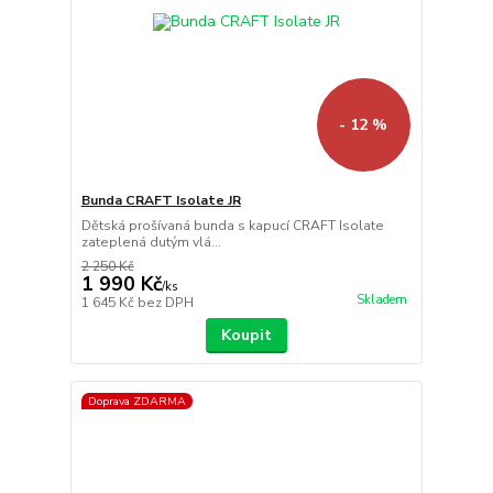
- 12 %
Bunda CRAFT Isolate JR
Dětská prošívaná bunda s kapucí CRAFT Isolate
zateplená dutým vlá...
2 250 Kč
1 990 Kč
/
ks
Skladem
1 645 Kč
bez DPH
Koupit
Doprava ZDARMA