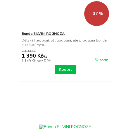
- 37 %
Bunda SILVINI ROGNOZA
Dětská flexibilní, větruodolná, ale prodyšná bunda
s kapucí, vyro...
2 190 Kč
1 390 Kč
/
ks
Skladem
1 149 Kč
bez DPH
Koupit