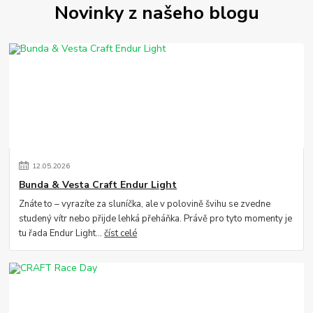
Novinky z našeho blogu
12
.
05
.
2026
Bunda & Vesta Craft Endur Light
Znáte to – vyrazíte za sluníčka, ale v polovině švihu se zvedne
studený vítr nebo přijde lehká přeháňka. Právě pro tyto momenty je
tu řada Endur Light...
číst celé