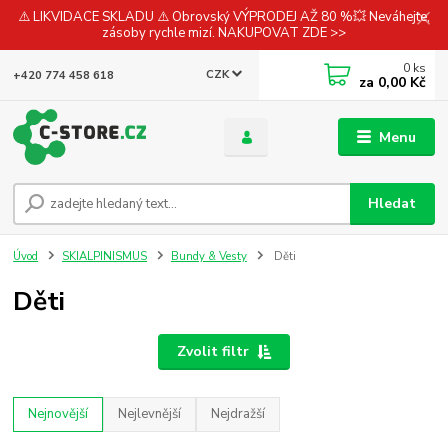
⚠️ LIKVIDACE SKLADU ⚠️ Obrovský VÝPRODEJ AŽ 80 %💥 Neváhejte,
zásoby rychle mizí. NAKUPOVAT ZDE >>
0
ks
CZK
+420 774 458 618
za
0,00 Kč
Menu
Hledat
Úvod
SKIALPINISMUS
Bundy & Vesty
Děti
Děti
Zvolit filtr
Nejnovější
Nejlevnější
Nejdražší