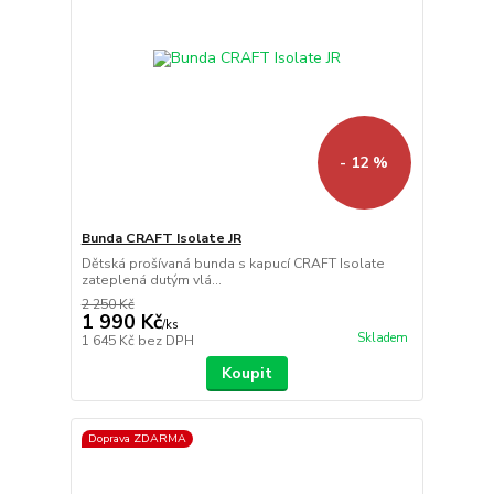
- 12 %
Bunda CRAFT Isolate JR
Dětská prošívaná bunda s kapucí CRAFT Isolate
zateplená dutým vlá...
2 250 Kč
1 990 Kč
/
ks
Skladem
1 645 Kč
bez DPH
Koupit
Doprava ZDARMA