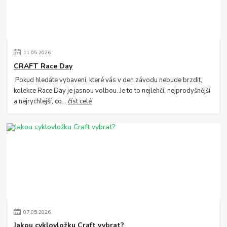
11
.
05
.
2026
CRAFT Race Day
Pokud hledáte vybavení, které vás v den závodu nebude brzdit,
kolekce Race Day je jasnou volbou. Je to to nejlehčí, nejprodyšnější
a nejrychlejší, co...
číst celé
07
.
05
.
2026
Jakou cyklovložku Craft vybrat?