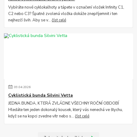
Vybíráte nové cyklokalhoty a tápete v označení vložek Infinity C1,
C2 nebo C3? Špatně zvolená vložka dokáže znepříjemnit i ten
nejhezčí švih. Aby se v...
číst celé
09
.
04
.
2026
Cyklistická bunda Silvini Vetta
JEDNA BUNDA, KTERÁ ZVLÁDNE VŠECHNY ROČNÍ OBDOBÍ
Hledáte ten jeden dokonalý kousek, který vás nenechá ve štychu,
když se na kopci zvedne vítr nebo s...
číst celé