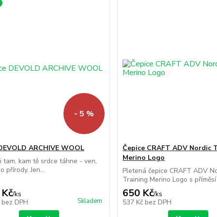
- 5 %
 DEVOLD ARCHIVE WOOL
Čepice CRAFT ADV Nordic T
Merino Logo
di tam, kam tě srdce táhne - ven,
o přírody. Jen...
Pletená čepice CRAFT ADV No
Training Merino Logo s příměsí 
 Kč
650 Kč
/
ks
/
ks
Skladem
č
bez DPH
537 Kč
bez DPH