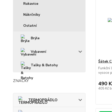
Rukavice
Nákrčníky
Ostatní
Brýle
Vybavení
Šátek 
Tašky & Batohy
Funkční 
vysoce p
ZNAČKY
490 K
405 Kč
b
TERMOPRÁDLO