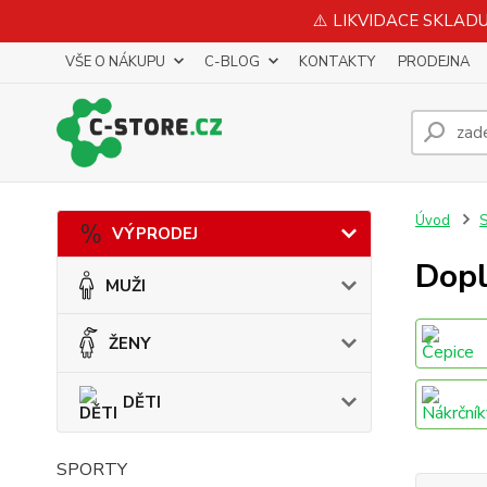
⚠️ LIKVIDACE SKLADU 
VŠE O NÁKUPU
C-BLOG
KONTAKTY
PRODEJNA
Úvod
VÝPRODEJ
Dop
MUŽI
ŽENY
DĚTI
SPORTY