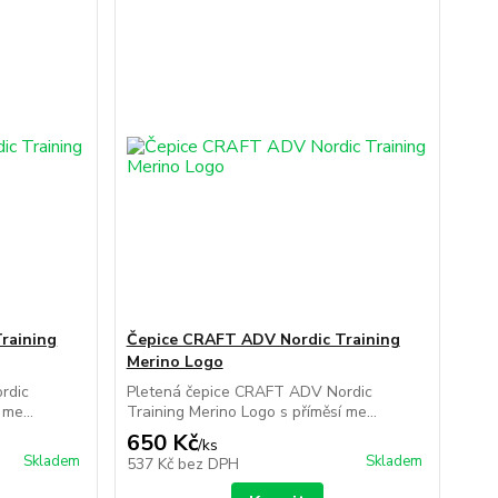
raining
Čepice CRAFT ADV Nordic Training
Merino Logo
rdic
Pletená čepice CRAFT ADV Nordic
me...
Training Merino Logo s příměsí me...
650 Kč
/
ks
Skladem
Skladem
537 Kč
bez DPH