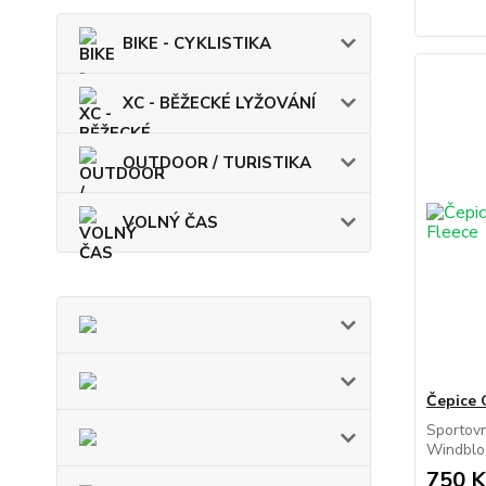
BIKE - CYKLISTIKA
XC - BĚŽECKÉ LYŽOVÁNÍ
OUTDOOR / TURISTIKA
VOLNÝ ČAS
Čepice
Sportov
Windbloc
750 K