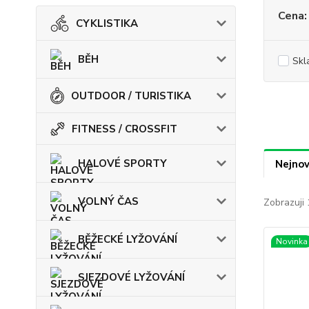
Cena:
CYKLISTIKA
BĚH
Skl
OUTDOOR / TURISTIKA
FITNESS / CROSSFIT
HALOVÉ SPORTY
Nejnov
VOLNÝ ČAS
Zobrazuji 
BĚŽECKÉ LYŽOVÁNÍ
Novinka
SJEZDOVÉ LYŽOVÁNÍ