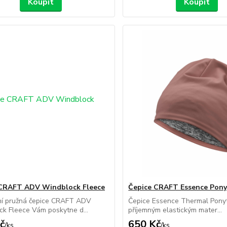
Koupit
Koupit
 CRAFT ADV Windblock Fleece
Čepice CRAFT Essence Pony
ní pružná čepice CRAFT ADV
Čepice Essence Thermal Ponyt
k Fleece Vám poskytne d...
příjemným elastickým mater...
č
650 Kč
/
ks
/
ks