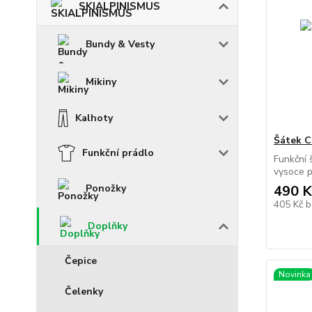
SKIALPINISMUS
Bundy & Vesty
Mikiny
Kalhoty
Šátek 
Funkční prádlo
Funkční 
vysoce p
Ponožky
490 K
405 Kč
b
Doplňky
Čepice
Novinka
Čelenky