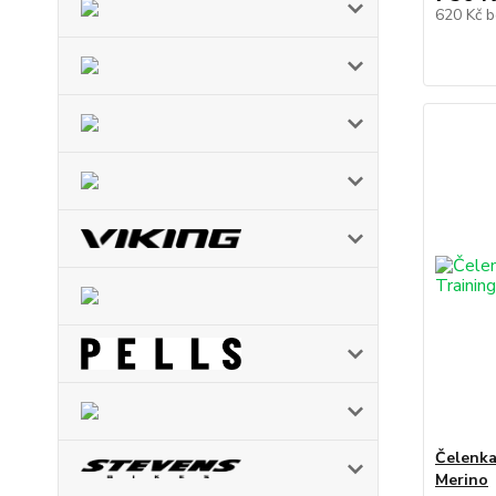
620 Kč
b
Čelenka
Merino