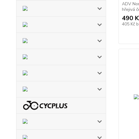
ADV Nord
hřejivá č
490 K
405 Kč
b