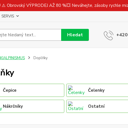
⚠️ Obrovský VÝPRODEJ AŽ 80 %💥 Neváhejte, zásoby rychle m
SERVIS
Hledat
+420
SKIALPINISMUS
Doplňky
lňky
Čepice
Čelenky
Nákrčníky
Ostatní