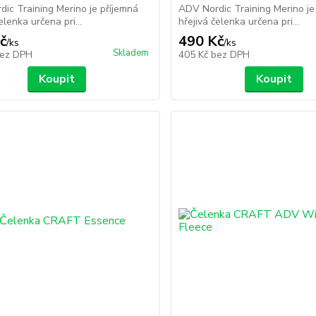
ic Training Merino je příjemná
ADV Nordic Training Merino je
elenka určena pri...
hřejivá čelenka určena pri...
č
490 Kč
/
ks
/
ks
Skladem
ez DPH
405 Kč
bez DPH
Koupit
Koupit