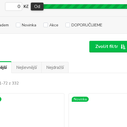
Kč
Od
adem
Novinka
Akce
DOPORUČUJEME
Zvolit filtr
ější
Nejlevnější
Nejdražší
1-72 z 332
Novinka