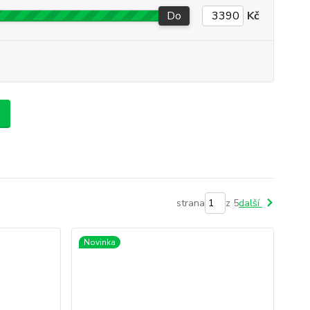
Do
Kč
strana
z 5
další
Novinka