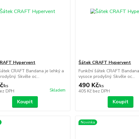
CRAFT Hypervent
Šátek CRAFT Hypervent
šátek CRAFT Bandana je lehký a
Funkční šátek CRAFT Bandana 
rodyšný. Skvěle oc...
vysoce prodyšný. Skvěle oc...
č
490 Kč
/
ks
/
ks
Skladem
ez DPH
405 Kč
bez DPH
Koupit
Koupit
Novinka