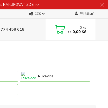
izí. NAKUPOVAT ZDE >>
Přihlášení
CZK
0
ks
 774 458 618
za
0,00 Kč
Rukavice