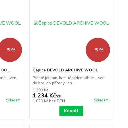
- 5 %
- 5 %
WOOL
Čepice DEVOLD ARCHIVE WOOL
hne - ven,
Prostě jdi tam, kam tě srdce táhne - ven,
do hor, do přírody. Jen...
1 299 Kč
1 234 Kč
/
ks
Skladem
Skladem
1 020 Kč
bez DPH
Koupit