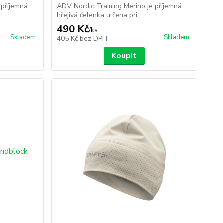
 příjemná
ADV Nordic Training Merino je příjemná
hřejivá čelenka určena pri...
490 Kč
/
ks
Skladem
Skladem
405 Kč
bez DPH
Koupit