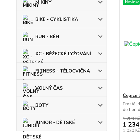
MIKINY
Novinka
BIKE - CYKLISTIKA
RUN - BĚH
XC - BĚŽECKÉ LYŽOVÁNÍ
FITNESS - TĚLOCVIČNA
VOLNÝ ČAS
Čepice
Prostě j
BOTY
do hor, d
1 299 Kč
JUNIOR - DĚTSKÉ
1 234
1 020 K