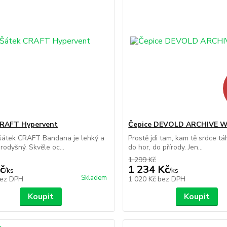
CRAFT Hypervent
Čepice DEVOLD ARCHIVE 
šátek CRAFT Bandana je lehký a
Prostě jdi tam, kam tě srdce tá
rodyšný. Skvěle oc...
do hor, do přírody. Jen...
1 299 Kč
č
1 234 Kč
/
ks
/
ks
Skladem
ez DPH
1 020 Kč
bez DPH
Koupit
Koupit