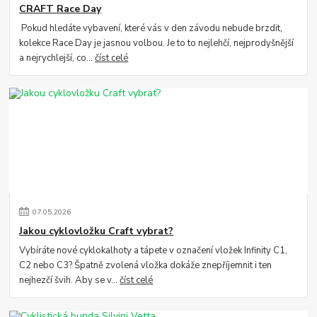
CRAFT Race Day
Pokud hledáte vybavení, které vás v den závodu nebude brzdit,
kolekce Race Day je jasnou volbou. Je to to nejlehčí, nejprodyšnější
a nejrychlejší, co...
číst celé
07
.
05
.
2026
Jakou cyklovložku Craft vybrat?
Vybíráte nové cyklokalhoty a tápete v označení vložek Infinity C1,
C2 nebo C3? Špatně zvolená vložka dokáže znepříjemnit i ten
nejhezčí švih. Aby se v...
číst celé