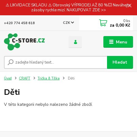
⚠️ LIKVIDACE SKLADU ⚠️ Obrovský VÝPRODEJ AŽ 80 %💥 Neváhejte,
zásoby rychle mizí. NAKUPOVAT ZDE >>
0
ks
CZK
+420 774 458 618
za
0,00 Kč
Menu
Hledat
Úvod
CRAFT
Trička & Tílka
Děti
Děti
V této kategorii nebylo nalezeno žádné zboží.