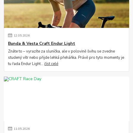
12
.
05
.
2026
Bunda & Vesta Craft Endur Light
Znáte to – vyrazíte za sluníčka, ale v polovině švihu se zvedne
studený vítr nebo přijde lehká přeháňka. Právě pro tyto momenty je
tu řada Endur Light...
číst celé
11
.
05
.
2026