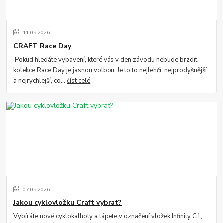
11
.
05
.
2026
CRAFT Race Day
Pokud hledáte vybavení, které vás v den závodu nebude brzdit,
kolekce Race Day je jasnou volbou. Je to to nejlehčí, nejprodyšnější
a nejrychlejší, co...
číst celé
07
.
05
.
2026
Jakou cyklovložku Craft vybrat?
Vybíráte nové cyklokalhoty a tápete v označení vložek Infinity C1,