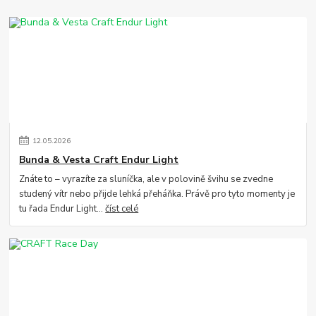
12
.
05
.
2026
Bunda & Vesta Craft Endur Light
Znáte to – vyrazíte za sluníčka, ale v polovině švihu se zvedne
studený vítr nebo přijde lehká přeháňka. Právě pro tyto momenty je
tu řada Endur Light...
číst celé