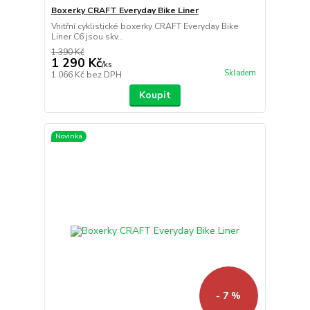
Boxerky CRAFT Everyday Bike Liner
Vnitřní cyklistické boxerky CRAFT Everyday Bike
Liner C6 jsou skv...
1 390 Kč
1 290 Kč
/
ks
Skladem
1 066 Kč
bez DPH
Koupit
Novinka
- 7 %