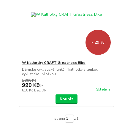
- 29 %
W Kalhotky CRAFT Greatness Bike
Dámské cyklistické funkční kalhotky s tenkou
cyklistickou vložkou...
1 390 Kč
990 Kč
/
ks
Skladem
818 Kč
bez DPH
Koupit
strana
z 1