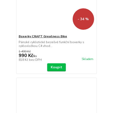
- 34 %
Boxerky CRAFT Greatness Bike
Pánské cyklistické bezešvé funkční boxerky s
cyklovložkou C4 vhod...
1 490 Kč
990 Kč
/
ks
Skladem
818 Kč
bez DPH
Koupit