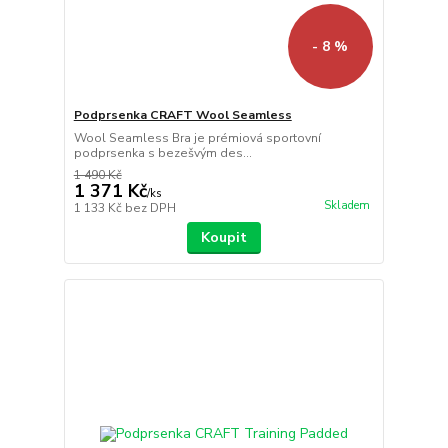
- 8 %
Podprsenka CRAFT Wool Seamless
Wool Seamless Bra je prémiová sportovní
podprsenka s bezešvým des...
1 490 Kč
1 371 Kč
/
ks
Skladem
1 133 Kč
bez DPH
Koupit