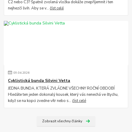
C2 nebo C3? Špatně zvolená vložka dokáže znepříjemnit i ten
nejhezčí švih. Aby se v...
číst celé
09
.
04
.
2026
Cyklistická bunda Silvini Vetta
JEDNA BUNDA, KTERÁ ZVLÁDNE VŠECHNY ROČNÍ OBDOBÍ
Hledáte ten jeden dokonalý kousek, který vás nenechá ve štychu,
když se na kopci zvedne vítr nebo s...
číst celé
Zobrazit všechny články