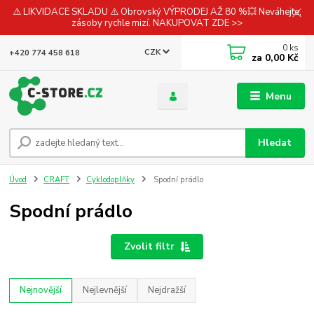
⚠️ LIKVIDACE SKLADU ⚠️ Obrovský VÝPRODEJ AŽ 80 %💥 Neváhejte,
zásoby rychle mizí. NAKUPOVAT ZDE >>
0
ks
CZK
+420 774 458 618
za
0,00 Kč
Menu
Hledat
Úvod
CRAFT
Cyklodoplňky
Spodní prádlo
Spodní prádlo
Zvolit filtr
Nejnovější
Nejlevnější
Nejdražší