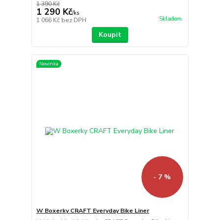
1 390 Kč
1 290 Kč
/
ks
Skladem
1 066 Kč
bez DPH
Koupit
Novinka
- 7 %
W Boxerky CRAFT Everyday Bike Liner