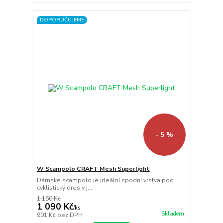
DOPORUČUJEME
- 5 %
W Scampolo CRAFT Mesh Superlight
Dámské scampolo je ideální spodní vrstva pod
cyklistický dres v j...
1 150 Kč
1 090 Kč
/
ks
Skladem
901 Kč
bez DPH