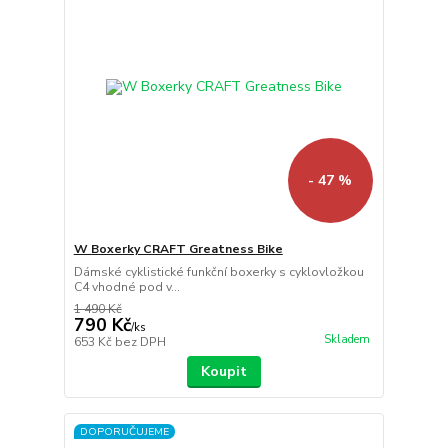
- 47 %
W Boxerky CRAFT Greatness Bike
Dámské cyklistické funkční boxerky s cyklovložkou
C4 vhodné pod v...
1 490 Kč
790 Kč
/
ks
Skladem
653 Kč
bez DPH
Koupit
DOPORUČUJEME