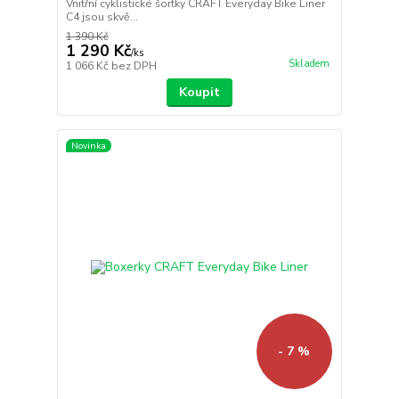
Vnitřní cyklistické šortky CRAFT Everyday Bike Liner
C4 jsou skvě...
1 390 Kč
1 290 Kč
/
ks
Skladem
1 066 Kč
bez DPH
Koupit
Novinka
- 7 %