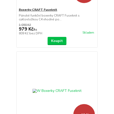
Boxerky CRAFT Fuseknit
Pánské funkční boxerky CRAFT Fuseknit s
cyklovložkou C4 vhodné po...
1 090 Kč
979 Kč
/
ks
Skladem
809 Kč
bez DPH
Koupit