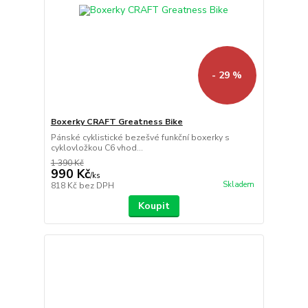
- 29 %
Boxerky CRAFT Greatness Bike
Pánské cyklistické bezešvé funkční boxerky s
cyklovložkou C6 vhod...
1 390 Kč
990 Kč
/
ks
Skladem
818 Kč
bez DPH
Koupit