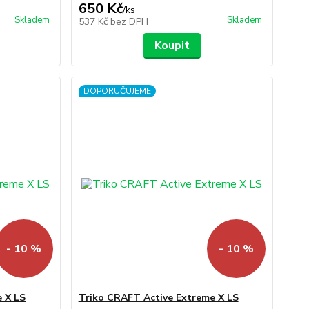
650 Kč
/
ks
Skladem
Skladem
537 Kč
bez DPH
Koupit
DOPORUČUJEME
- 10 %
- 10 %
 X LS
Triko CRAFT Active Extreme X LS