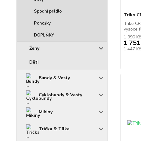
Spodní prádlo
Triko C
Ponožky
Triko C
vysoce f
DOPLŇKY
1 990 Kč
1 751
Ženy
1 447 K
Děti
Bundy & Vesty
Cyklobundy & Vesty
Mikiny
Trička & Tílka