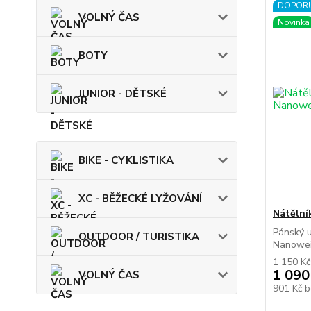
DOPOR
VOLNÝ ČAS
Novinka
BOTY
JUNIOR - DĚTSKÉ
BIKE - CYKLISTIKA
XC - BĚŽECKÉ LYŽOVÁNÍ
Nátělní
Pánský u
OUTDOOR / TURISTIKA
Nanoweig
1 150 Kč
1 090
VOLNÝ ČAS
901 Kč
b