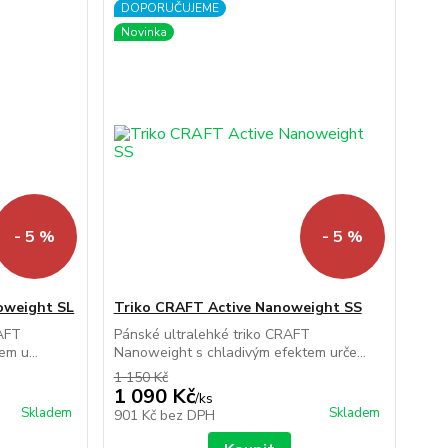
DOPORUČUJEME
Novinka
- 5 %
- 5 %
oweight SL
Triko CRAFT Active Nanoweight SS
RAFT
Pánské ultralehké triko CRAFT
m u...
Nanoweight s chladivým efektem urče...
1 150 Kč
1 090 Kč
/
ks
Skladem
Skladem
901 Kč
bez DPH