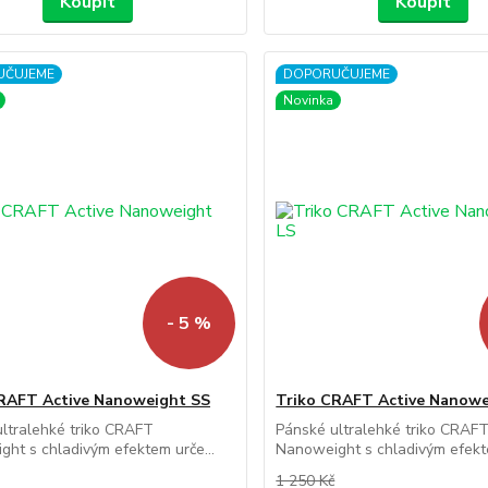
Koupit
Koupit
UČUJEME
DOPORUČUJEME
Novinka
- 5 %
RAFT Active Nanoweight SS
Triko CRAFT Active Nanowe
ltralehké triko CRAFT
Pánské ultralehké triko CRAF
ht s chladivým efektem urče...
Nanoweight s chladivým efekte
1 250 Kč