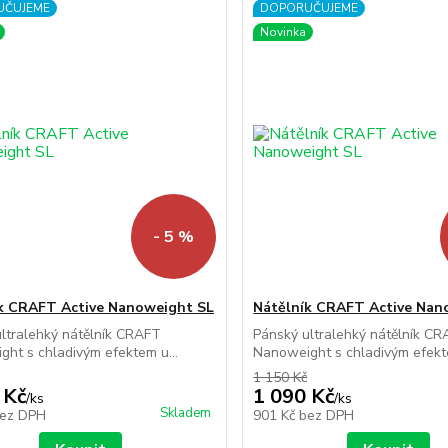
UČUJEME
DOPORUČUJEME
Novinka
- 5 %
k CRAFT Active Nanoweight SL
Nátělník CRAFT Active Nan
ltralehký nátělník CRAFT
Pánský ultralehký nátělník C
ht s chladivým efektem u...
Nanoweight s chladivým efekte
1 150 Kč
 Kč
1 090 Kč
/
ks
/
ks
Skladem
ez DPH
901 Kč
bez DPH