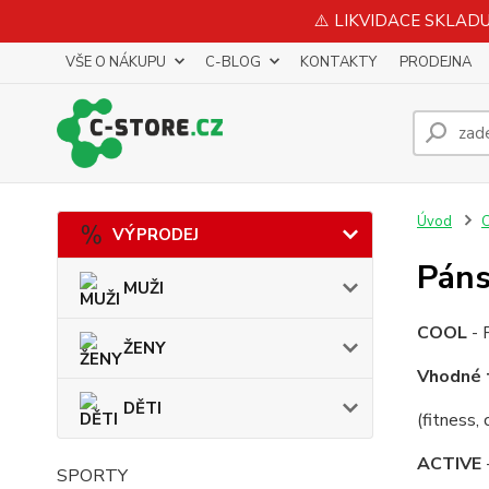
⚠️ LIKVIDACE SKLADU 
VŠE O NÁKUPU
C-BLOG
KONTAKTY
PRODEJNA
Úvod
VÝPRODEJ
Páns
MUŽI
COOL
- 
ŽENY
Vhodné 
DĚTI
(fitness, 
ACTIVE
SPORTY