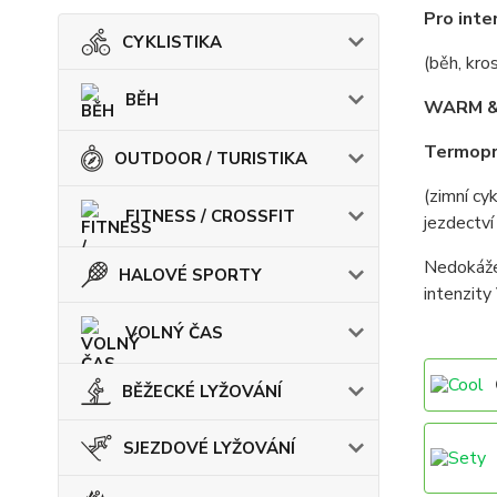
Pro inte
CYKLISTIKA
(běh, kros
BĚH
WARM &
Termopr
OUTDOOR / TURISTIKA
(zimní cy
FITNESS / CROSSFIT
jezdectví 
Nedokážet
HALOVÉ SPORTY
intenzit
VOLNÝ ČAS
BĚŽECKÉ LYŽOVÁNÍ
SJEZDOVÉ LYŽOVÁNÍ