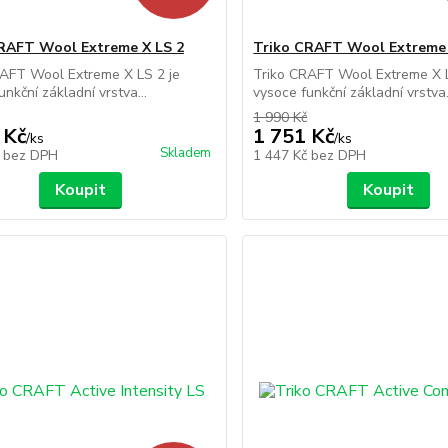
RAFT Wool Extreme X LS 2
Triko CRAFT Wool Extreme 
RAFT Wool Extreme X LS 2 je
Triko CRAFT Wool Extreme X L
unkční základní vrstva...
vysoce funkční základní vrstva.
1 990 Kč
 Kč
1 751 Kč
/
ks
/
ks
Skladem
č
bez DPH
1 447 Kč
bez DPH
Koupit
Koupit