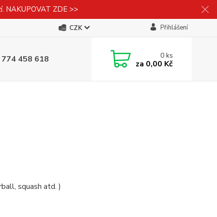
izí. NAKUPOVAT ZDE >>
Přihlášení
CZK
0
ks
 774 458 618
za
0,00 Kč
rball, squash atd. )