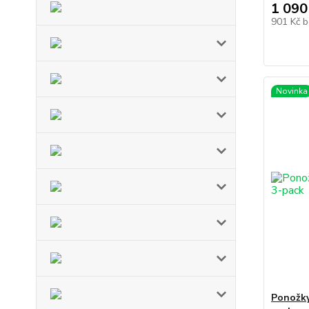
1 090
901 Kč
b
Novinka
Ponožky