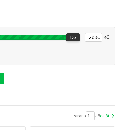
Do
Kč
strana
z 3
další