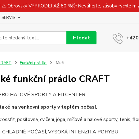
⚠️ Obrovský VÝPRODEJ AŽ 80 %💥 Neváhejte, zásoby rychle m
SERVIS
Hledat
+420
CRAFT
Funkční prádlo
Muži
ké funkční prádlo CRAFT
PRO HALOVÉ SPORTY A FITCENTER
také na
venkovní sporty v teplém počasí.
crossfit, posilovna, cvičení, jóga, míčové a halové sporty, tenis, flo
- CHLADNÉ POČASÍ, VYSOKÁ INTENZITA POHYBU