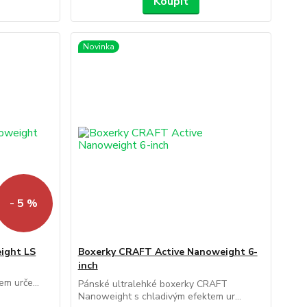
Koupit
Novinka
- 5 %
ight LS
Boxerky CRAFT Active Nanoweight 6-
inch
T
m urče...
Pánské ultralehké boxerky CRAFT
Nanoweight s chladivým efektem ur...