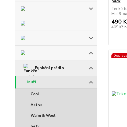
pack
Tenké f
Mid 3-pa
490 K
405 Kč
b
Doprav
Funkční prádlo
Muži
Cool
Active
Warm & Wool
Sety