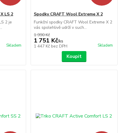
X LS 2
Spodky CRAFT Wool Extreme X 2
S 2 je
Funkční spodky CRAFT Wool Extreme X 2
..
vás spolehlivě udrží v such...
1 990 Kč
1 751 Kč
/
ks
Skladem
Skladem
1 447 Kč
bez DPH
Koupit