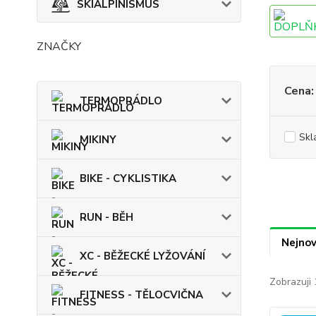
SKIALPINISMUS
ZNAČKY
Cena:
TERMOPRÁDLO
Skl
MIKINY
BIKE - CYKLISTIKA
RUN - BĚH
Nejnov
XC - BĚŽECKÉ LYŽOVÁNÍ
Zobrazuji 
FITNESS - TĚLOCVIČNA