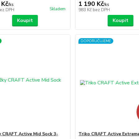
 Kč
1 190 Kč
/
ks
/
ks
Skladem
ez DPH
983 Kč
bez DPH
Koupit
Koupit
DOPORUČUJEME
 CRAFT Active Mid Sock 3-
Triko CRAFT Active Extreme