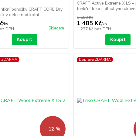
CRAFT Active Extreme X LS –
funkční triko s dlouhým rukáve.
unkční ponožky CRAFT CORE Dry
ck v délce nad kotní...
1 650 Kč
č
1 485 Kč
/
ks
/
ks
Skladem
ez DPH
1 227 Kč
bez DPH
Koupit
Koupit
a ZDARMA
Doprava ZDARMA
- 12 %