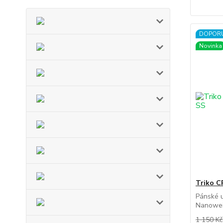
DOPOR
Novinka
Triko C
Pánské u
Nanoweig
1 150 Kč