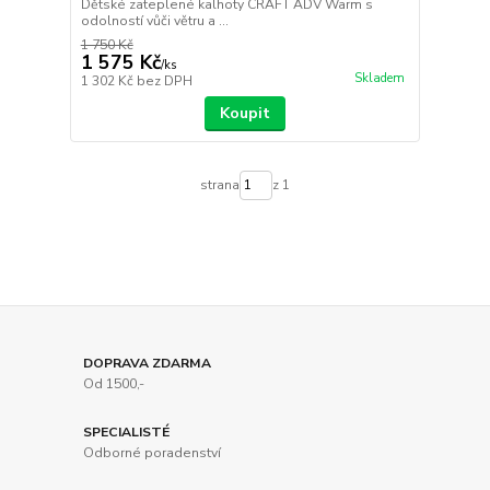
Dětské zateplené kalhoty CRAFT ADV Warm s
odolností vůči větru a ...
1 750 Kč
1 575 Kč
/
ks
Skladem
1 302 Kč
bez DPH
Koupit
strana
z 1
DOPRAVA ZDARMA
Od 1500,-
SPECIALISTÉ
Odborné poradenství