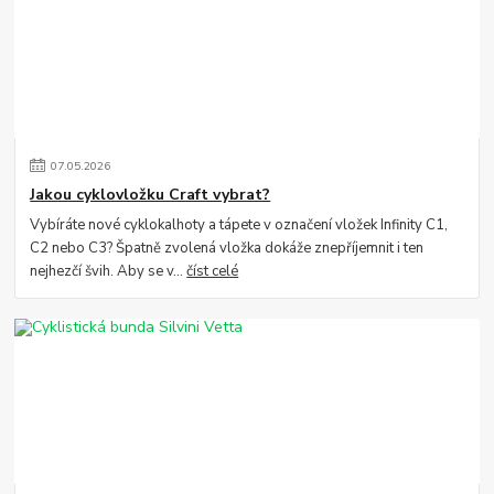
07
.
05
.
2026
Jakou cyklovložku Craft vybrat?
Vybíráte nové cyklokalhoty a tápete v označení vložek Infinity C1,
C2 nebo C3? Špatně zvolená vložka dokáže znepříjemnit i ten
nejhezčí švih. Aby se v...
číst celé