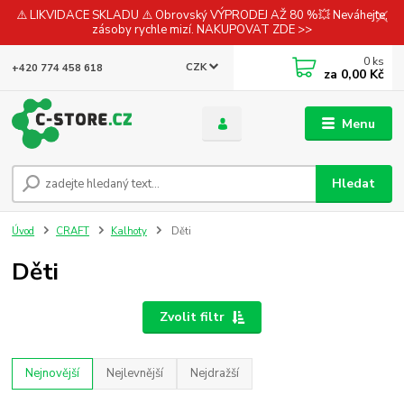
⚠️ LIKVIDACE SKLADU ⚠️ Obrovský VÝPRODEJ AŽ 80 %💥 Neváhejte,
zásoby rychle mizí. NAKUPOVAT ZDE >>
0
ks
CZK
+420 774 458 618
za
0,00 Kč
Menu
Hledat
Úvod
CRAFT
Kalhoty
Děti
Děti
Zvolit filtr
Nejnovější
Nejlevnější
Nejdražší