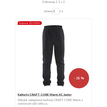
Zobrazuji 1-2 z 2
strana
z 1
Doprava ZDARMA
- 15 %
Kalhoty CRAFT CORE Warm XC Junior
Dětské zateplené kalhoty CRAFT CORE Warm s
odolností vůči větru a...