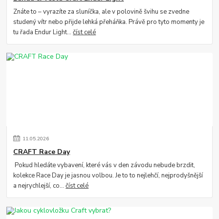
Znáte to – vyrazíte za sluníčka, ale v polovině švihu se zvedne
studený vítr nebo přijde lehká přeháňka. Právě pro tyto momenty je
tu řada Endur Light...
číst celé
11
.
05
.
2026
CRAFT Race Day
Pokud hledáte vybavení, které vás v den závodu nebude brzdit,
kolekce Race Day je jasnou volbou. Je to to nejlehčí, nejprodyšnější
a nejrychlejší, co...
číst celé