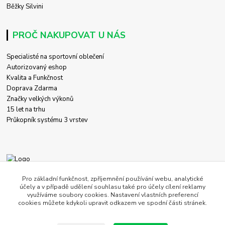
Běžky Silvini
PROČ NAKUPOVAT U NÁS
Specialisté na sportovní oblečení
Autorizovaný eshop
Kvalita a Funkčnost
Doprava Zdarma
Značky velkých výkonů
15 let na trhu
Průkopník systému 3 vrstev
+420 774 458 618
Pro základní funkčnost, zpříjemnění používání webu, analytické
účely a v případě udělení souhlasu také pro účely cílení reklamy
využíváme soubory cookies. Nastavení vlastních preferencí
obchod@c-store.cz
cookies můžete kdykoli upravit odkazem ve spodní části stránek.