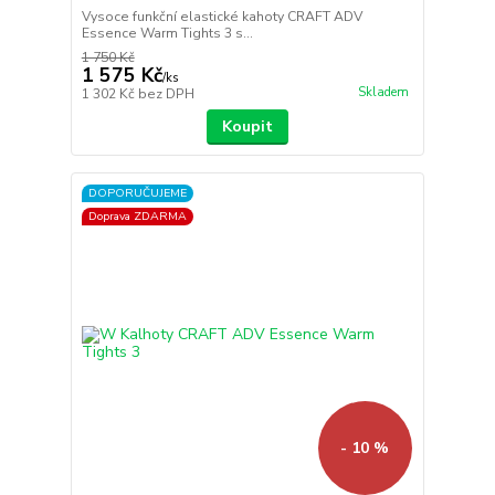
Vysoce funkční elastické kahoty CRAFT ADV
Essence Warm Tights 3 s...
1 750 Kč
1 575 Kč
/
ks
Skladem
1 302 Kč
bez DPH
Koupit
DOPORUČUJEME
Doprava ZDARMA
- 10 %