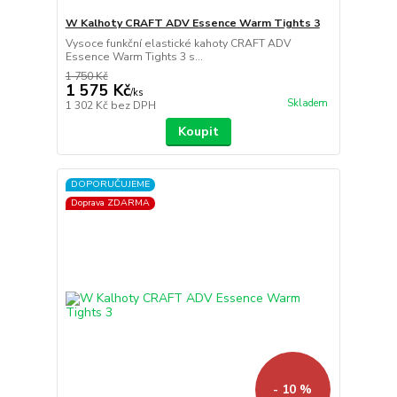
W Kalhoty CRAFT ADV Essence Warm Tights 3
Vysoce funkční elastické kahoty CRAFT ADV
Essence Warm Tights 3 s...
1 750 Kč
1 575 Kč
/
ks
Skladem
1 302 Kč
bez DPH
Koupit
DOPORUČUJEME
Doprava ZDARMA
- 10 %