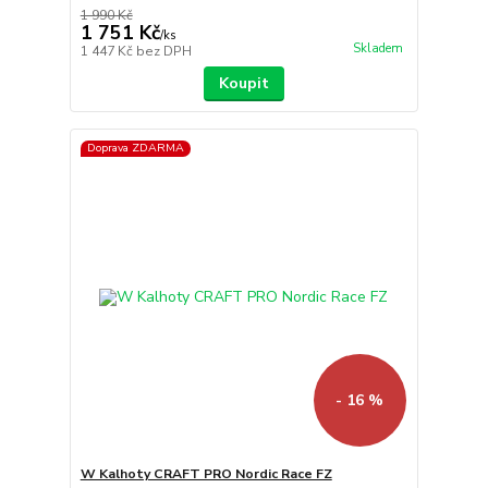
1 990 Kč
1 751 Kč
/
ks
Skladem
1 447 Kč
bez DPH
Koupit
Doprava ZDARMA
- 16 %
W Kalhoty CRAFT PRO Nordic Race FZ