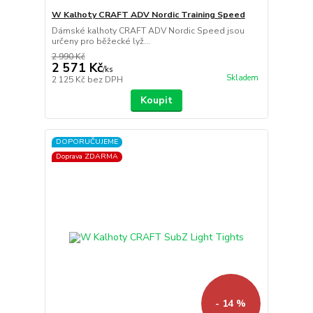
W Kalhoty CRAFT ADV Nordic Training Speed
Dámské kalhoty CRAFT ADV Nordic Speed jsou
určeny pro běžecké lyž...
2 990 Kč
2 571 Kč
/
ks
Skladem
2 125 Kč
bez DPH
Koupit
DOPORUČUJEME
Doprava ZDARMA
- 14 %