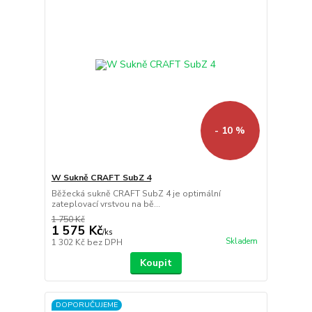
- 10 %
W Sukně CRAFT SubZ 4
Běžecká sukně CRAFT SubZ 4 je optimální
zateplovací vrstvou na bě...
1 750 Kč
1 575 Kč
/
ks
Skladem
1 302 Kč
bez DPH
Koupit
DOPORUČUJEME