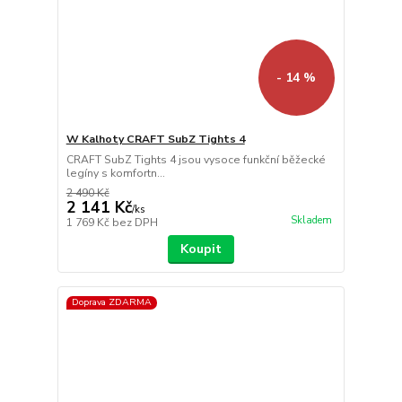
- 14 %
W Kalhoty CRAFT SubZ Tights 4
CRAFT SubZ Tights 4 jsou vysoce funkční běžecké
legíny s komfortn...
2 490 Kč
2 141 Kč
/
ks
Skladem
1 769 Kč
bez DPH
Koupit
Doprava ZDARMA