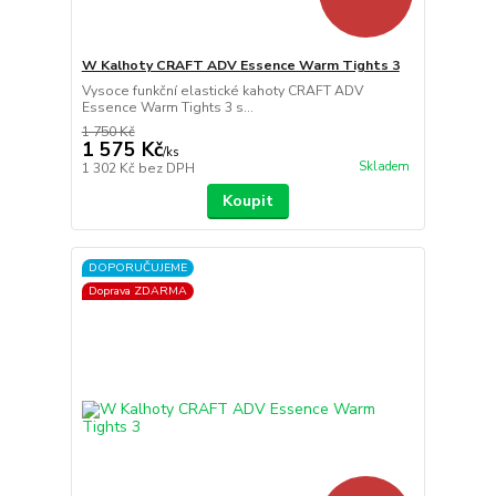
W Kalhoty CRAFT ADV Essence Warm Tights 3
Vysoce funkční elastické kahoty CRAFT ADV
Essence Warm Tights 3 s...
1 750 Kč
1 575 Kč
/
ks
Skladem
1 302 Kč
bez DPH
Koupit
DOPORUČUJEME
Doprava ZDARMA