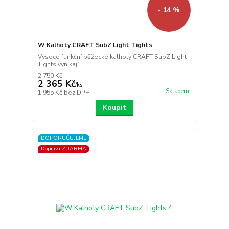
- 14 %
W Kalhoty CRAFT SubZ Light Tights
Vysoce funkční běžecké kalhoty CRAFT SubZ Light
Tights vynikají ...
2 750 Kč
2 365 Kč
/
ks
Skladem
1 955 Kč
bez DPH
Koupit
DOPORUČUJEME
Doprava ZDARMA