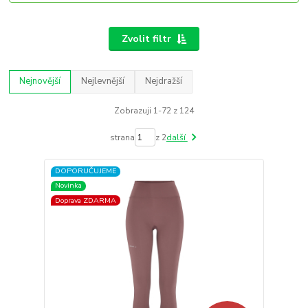
Zvolit filtr
Nejnovější
Nejlevnější
Nejdražší
Zobrazuji 1-72 z 124
strana
z 2
další
DOPORUČUJEME
Novinka
Doprava ZDARMA