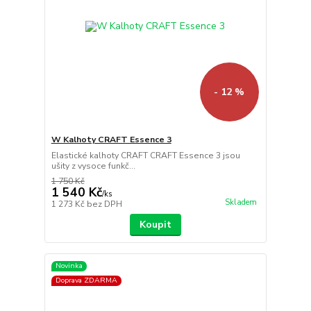
- 12 %
W Kalhoty CRAFT Essence 3
Elastické kalhoty CRAFT CRAFT Essence 3 jsou
ušity z vysoce funkč...
1 750 Kč
1 540 Kč
/
ks
Skladem
1 273 Kč
bez DPH
Koupit
Novinka
Doprava ZDARMA