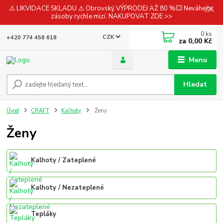
⚠️ LIKVIDACE SKLADU ⚠️ Obrovský VÝPRODEJ AŽ 80 %💥 Neváhejte,
zásoby rychle mizí. NAKUPOVAT ZDE >>
0
ks
CZK
+420 774 458 618
za
0,00 Kč
Menu
Hledat
Úvod
CRAFT
Kalhoty
Ženy
Ženy
Kalhoty / Zateplené
Kalhoty / Nezateplené
Tepláky