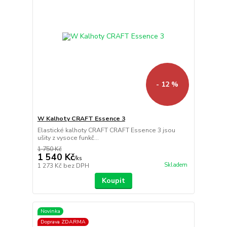
- 12 %
W Kalhoty CRAFT Essence 3
Elastické kalhoty CRAFT CRAFT Essence 3 jsou
ušity z vysoce funkč...
1 750 Kč
1 540 Kč
/
ks
Skladem
1 273 Kč
bez DPH
Koupit
Novinka
Doprava ZDARMA