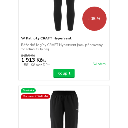
- 15 %
W Kalhoty CRAFT Hypervent
Běžecké legíny CRAFT Hypervent jsou připraveny
zvládnout i ty nej...
2 250 Kč
1 913 Kč
/
ks
Skladem
1 581 Kč
bez DPH
Koupit
Novinka
Doprava ZDARMA