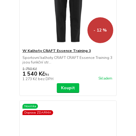
- 12 %
W Kalhoty CRAFT Essence Training 3
Sportovní kalhoty CRAFT CRAFT Essence Training 3
jsou funkční str...
1 750 Kč
1 540 Kč
/
ks
Skladem
1 273 Kč
bez DPH
Koupit
Novinka
Doprava ZDARMA