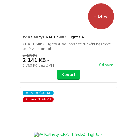
- 14 %
W Kalhoty CRAFT SubZ Tights 4
CRAFT SubZ Tights 4 jsou vysoce funkční běžecké
legíny s komfortn...
2 490 Kč
2 141 Kč
/
ks
Skladem
1 769 Kč
bez DPH
Koupit
DOPORUČUJEME
Doprava ZDARMA