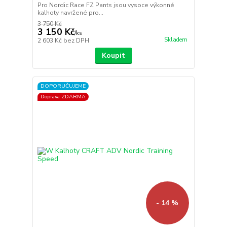
Pro Nordic Race FZ Pants jsou vysoce výkonné
kalhoty navržené pro...
3 750 Kč
3 150 Kč
/
ks
Skladem
2 603 Kč
bez DPH
Koupit
DOPORUČUJEME
Doprava ZDARMA
- 14 %