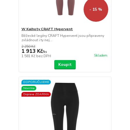
- 15 %
W Kalhoty CRAFT Hypervent
Běžecké legíny CRAFT Hypervent jsou připraveny
zvládnout i ty nej...
2 250 Kč
1 913 Kč
/
ks
Skladem
1 581 Kč
bez DPH
Koupit
DOPORUČUJEME
Novinka
Doprava ZDARMA