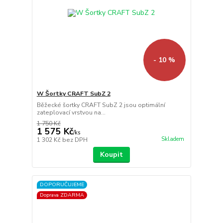
- 10 %
W Šortky CRAFT SubZ 2
Běžecké šortky CRAFT SubZ 2 jsou optimální
zateplovací vrstvou na...
1 750 Kč
1 575 Kč
/
ks
Skladem
1 302 Kč
bez DPH
Koupit
DOPORUČUJEME
Doprava ZDARMA