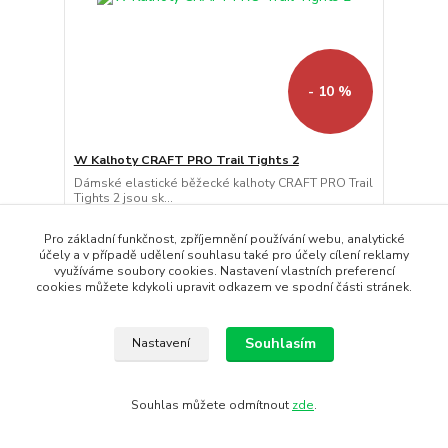
- 10 %
W Kalhoty CRAFT PRO Trail Tights 2
Dámské elastické běžecké kalhoty CRAFT PRO Trail
Tights 2 jsou sk...
2 490 Kč
2 241 Kč
/
ks
Pro základní funkčnost, zpříjemnění používání webu, analytické
Skladem
1 852 Kč
bez DPH
účely a v případě udělení souhlasu také pro účely cílení reklamy
využíváme soubory cookies. Nastavení vlastních preferencí
Koupit
cookies můžete kdykoli upravit odkazem ve spodní části stránek.
Doprava ZDARMA
Souhlasím
Nastavení
Souhlas můžete odmítnout
zde
.