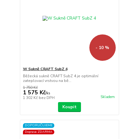
- 10 %
W Sukně CRAFT SubZ 4
Běžecká sukně CRAFT SubZ 4 je optimální
zateplovací vrstvou na bě...
1 750 Kč
1 575 Kč
/
ks
Skladem
1 302 Kč
bez DPH
Koupit
DOPORUČUJEME
Doprava ZDARMA