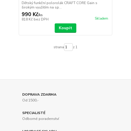
Dětský funkční polorolák CRAFT CORE Gain s
širokým využitím na sp...
990 Kč
/
ks
Skladem
818 Kč
bez DPH
Koupit
strana
z 1
DOPRAVA ZDARMA
Od 1500,-
SPECIALISTÉ
Odborné poradenství