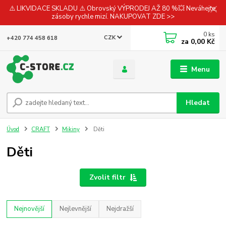
⚠️ LIKVIDACE SKLADU ⚠️ Obrovský VÝPRODEJ AŽ 80 %💥 Neváhejte,
zásoby rychle mizí. NAKUPOVAT ZDE >>
0
ks
CZK
+420 774 458 618
za
0,00 Kč
Menu
Hledat
Úvod
CRAFT
Mikiny
Děti
Děti
Zvolit filtr
Nejnovější
Nejlevnější
Nejdražší