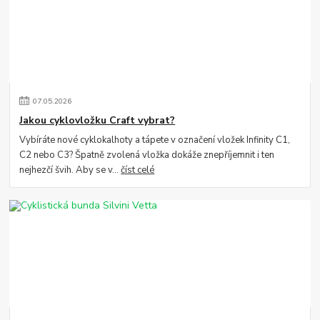
07
.
05
.
2026
Jakou cyklovložku Craft vybrat?
Vybíráte nové cyklokalhoty a tápete v označení vložek Infinity C1,
C2 nebo C3? Špatně zvolená vložka dokáže znepříjemnit i ten
nejhezčí švih. Aby se v...
číst celé