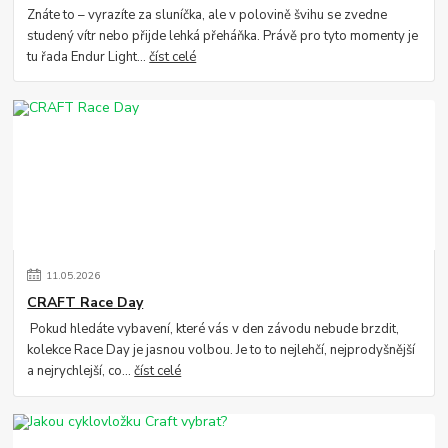
Znáte to – vyrazíte za sluníčka, ale v polovině švihu se zvedne
studený vítr nebo přijde lehká přeháňka. Právě pro tyto momenty je
tu řada Endur Light...
číst celé
11
.
05
.
2026
CRAFT Race Day
Pokud hledáte vybavení, které vás v den závodu nebude brzdit,
kolekce Race Day je jasnou volbou. Je to to nejlehčí, nejprodyšnější
a nejrychlejší, co...
číst celé