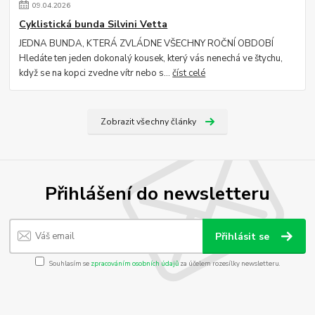
09
.
04
.
2026
Cyklistická bunda Silvini Vetta
JEDNA BUNDA, KTERÁ ZVLÁDNE VŠECHNY ROČNÍ OBDOBÍ
Hledáte ten jeden dokonalý kousek, který vás nenechá ve štychu,
když se na kopci zvedne vítr nebo s...
číst celé
Zobrazit všechny články
Přihlášení do newsletteru
Přihlásit se
Souhlasím se
zpracováním osobních údajů
za účelem rozesílky newsletteru.