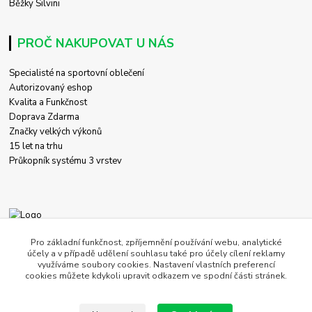
Běžky Silvini
PROČ NAKUPOVAT U NÁS
Specialisté na sportovní oblečení
Autorizovaný eshop
Kvalita a Funkčnost
Doprava Zdarma
Značky velkých výkonů
15 let na trhu
Průkopník systému 3 vrstev
+420 774 458 618
Pro základní funkčnost, zpříjemnění používání webu, analytické
účely a v případě udělení souhlasu také pro účely cílení reklamy
využíváme soubory cookies. Nastavení vlastních preferencí
obchod@c-store.cz
cookies můžete kdykoli upravit odkazem ve spodní části stránek.