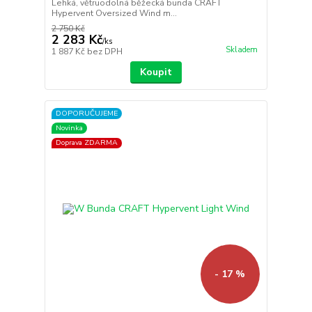
Lehká, větruodolná běžecká bunda CRAFT
Hypervent Oversized Wind m...
2 750 Kč
2 283 Kč
/
ks
Skladem
1 887 Kč
bez DPH
Koupit
DOPORUČUJEME
Novinka
Doprava ZDARMA
- 17 %