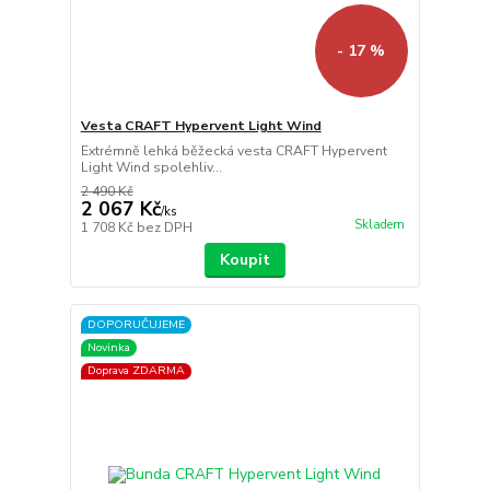
- 17 %
Vesta CRAFT Hypervent Light Wind
Extrémně lehká běžecká vesta CRAFT Hypervent
Light Wind spolehliv...
2 490 Kč
2 067 Kč
/
ks
Skladem
1 708 Kč
bez DPH
Koupit
DOPORUČUJEME
Novinka
Doprava ZDARMA