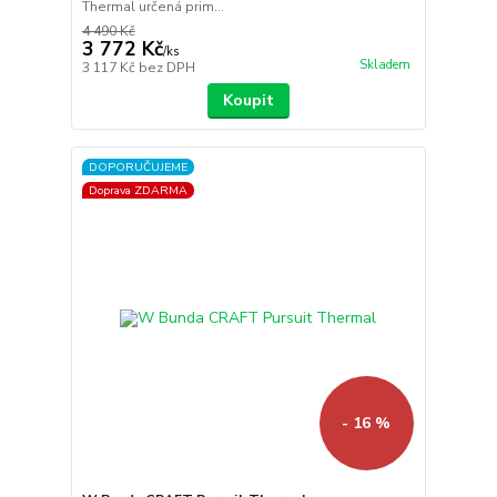
Thermal určená prim...
4 490 Kč
3 772 Kč
/
ks
Skladem
3 117 Kč
bez DPH
Koupit
DOPORUČUJEME
Doprava ZDARMA
- 16 %