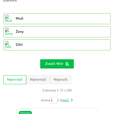
ošetření.
Muži
Ženy
Děti
Zvolit filtr
Nejnovější
Nejlevnější
Nejdražší
Zobrazuji 1-72 z 183
strana
z 3
další
Novinka