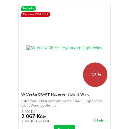
Novinka
Doprava ZDARMA
- 17 %
W Vesta CRAFT Hypervent Light Wind
Extrémně lehká běžecká vesta CRAFT Hypervent
Light Wind spolehliv...
2 490 Kč
2 067 Kč
/
ks
Skladem
1 708 Kč
bez DPH