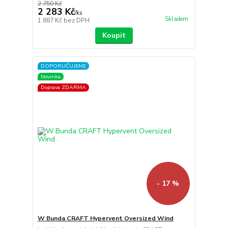
2 750 Kč
2 283 Kč
/
ks
Skladem
1 887 Kč
bez DPH
Koupit
DOPORUČUJEME
Novinka
Doprava ZDARMA
- 17 %
W Bunda CRAFT Hypervent Oversized Wind