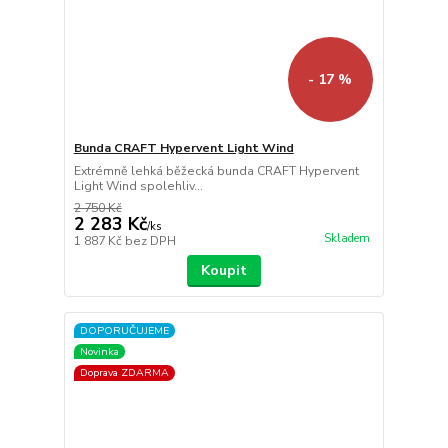
- 17 %
Bunda CRAFT Hypervent Light Wind
Extrémně lehká běžecká bunda CRAFT Hypervent
Light Wind spolehliv...
2 750 Kč
2 283 Kč
/
ks
Skladem
1 887 Kč
bez DPH
Koupit
DOPORUČUJEME
Novinka
Doprava ZDARMA