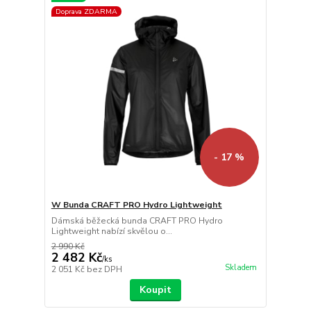
Doprava ZDARMA
- 17 %
W Bunda CRAFT PRO Hydro Lightweight
Dámská běžecká bunda CRAFT PRO Hydro
Lightweight nabízí skvělou o...
2 990 Kč
2 482 Kč
/
ks
Skladem
2 051 Kč
bez DPH
Koupit