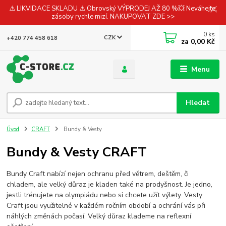
⚠️ LIKVIDACE SKLADU ⚠️ Obrovský VÝPRODEJ AŽ 80 %💥 Neváhejte,
zásoby rychle mizí. NAKUPOVAT ZDE >>
0
ks
CZK
+420 774 458 618
za
0,00 Kč
Menu
Hledat
Úvod
CRAFT
Bundy & Vesty
Bundy & Vesty CRAFT
Bundy Craft nabízí nejen ochranu před větrem, deštěm, či
chladem, ale velký důraz je kladen také na prodyšnost. Je jedno,
jestli trénujete na olympiádu nebo si chcete užít výlety. Vesty
Craft jsou využitelné v každém ročním období a ochrání vás při
náhlých změnách počasí. Velký důraz klademe na reflexní