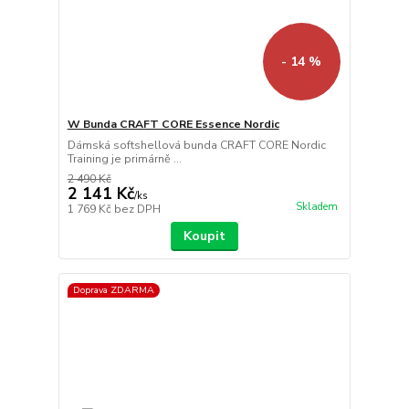
- 14 %
W Bunda CRAFT CORE Essence Nordic
Dámská softshellová bunda CRAFT CORE Nordic
Training je primárně ...
2 490 Kč
2 141 Kč
/
ks
Skladem
1 769 Kč
bez DPH
Koupit
Doprava ZDARMA