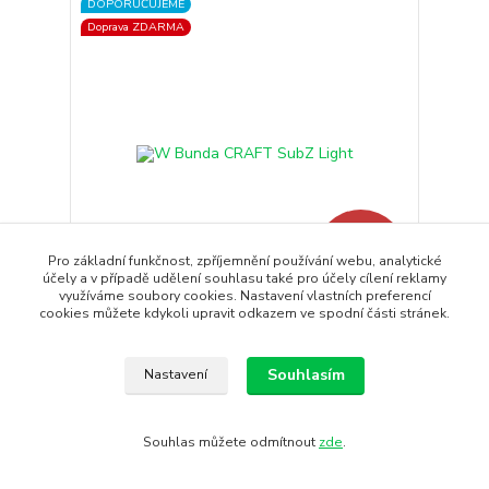
DOPORUČUJEME
Doprava ZDARMA
- 16 %
Pro základní funkčnost, zpříjemnění používání webu, analytické
účely a v případě udělení souhlasu také pro účely cílení reklamy
využíváme soubory cookies. Nastavení vlastních preferencí
cookies můžete kdykoli upravit odkazem ve spodní části stránek.
W Bunda CRAFT SubZ Light
SubZ Light Jacket je všestranná sportovní bunda s
kapucí a zatepl...
Souhlasím
Nastavení
3 250 Kč
2 730 Kč
/
ks
Skladem
2 256 Kč
bez DPH
Souhlas můžete odmítnout
zde
.
Koupit