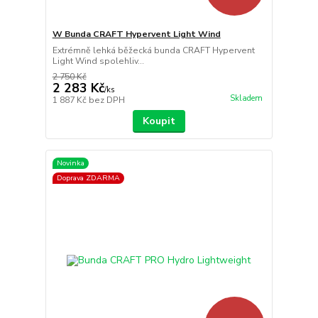
W Bunda CRAFT Hypervent Light Wind
Extrémně lehká běžecká bunda CRAFT Hypervent
Light Wind spolehliv...
2 750 Kč
2 283 Kč
/
ks
Skladem
1 887 Kč
bez DPH
Koupit
Novinka
Doprava ZDARMA