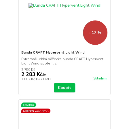
- 17 %
Bunda CRAFT Hypervent Light Wind
Extrémně lehká běžecká bunda CRAFT Hypervent
Light Wind spolehliv...
2 750 Kč
2 283 Kč
/
ks
Skladem
1 887 Kč
bez DPH
Koupit
Novinka
Doprava ZDARMA