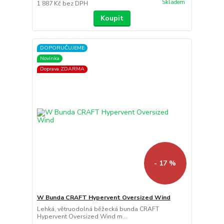
Skladem
1 887 Kč
bez DPH
Koupit
DOPORUČUJEME
Novinka
Doprava ZDARMA
- 17 %
W Bunda CRAFT Hypervent Oversized Wind
Lehká, větruodolná běžecká bunda CRAFT
Hypervent Oversized Wind m...