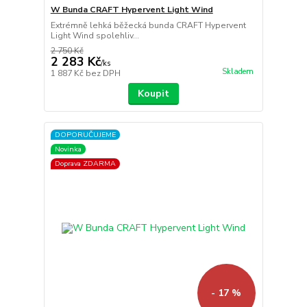
W Bunda CRAFT Hypervent Light Wind
Extrémně lehká běžecká bunda CRAFT Hypervent
Light Wind spolehliv...
2 750 Kč
2 283 Kč
/
ks
Skladem
1 887 Kč
bez DPH
Koupit
DOPORUČUJEME
Novinka
Doprava ZDARMA
- 17 %