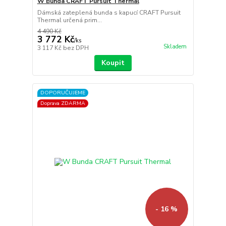
W Bunda CRAFT Pursuit Thermal
Dámská zateplená bunda s kapucí CRAFT Pursuit
Thermal určená prim...
4 490 Kč
3 772 Kč
/
ks
Skladem
3 117 Kč
bez DPH
Koupit
DOPORUČUJEME
Doprava ZDARMA
- 16 %