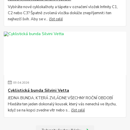
Vybíráte nové cyklokalhoty a tápete v označení vložek Infinity C1,
C2 nebo C3? Špatně zvolená vložka dokáže znepříjemnit i ten
nejhezčí švih. Aby se v...
číst celé
09
.
04
.
2026
Cyklistická bunda Silvini Vetta
JEDNA BUNDA, KTERÁ ZVLÁDNE VŠECHNY ROČNÍ OBDOBÍ
Hledáte ten jeden dokonalý kousek, který vás nenechá ve štychu,
když se na kopci zvedne vítr nebo s...
číst celé