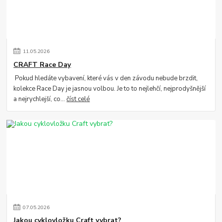
11
.
05
.
2026
CRAFT Race Day
Pokud hledáte vybavení, které vás v den závodu nebude brzdit,
kolekce Race Day je jasnou volbou. Je to to nejlehčí, nejprodyšnější
a nejrychlejší, co...
číst celé
07
.
05
.
2026
Jakou cyklovložku Craft vybrat?