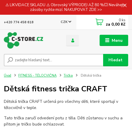
⚠️ LIKVIDACE SKLADU ⚠️ Obrovský VÝPRODEJ AŽ 80 %💥 Neváhejte,
zásoby rychle mizí. NAKUPOVAT ZDE >>
0
ks
CZK
+420 774 458 618
za
0,00 Kč
Menu
Hledat
Úvod
FITNESS - TĚLOCVIČNA
Trička
Dětská trička
Dětská fitness trička CRAFT
Dětská trička CRAFT určená pro všechny děti, které sportují v
tělocvičně v teple.
Tato trička zaručí odvedení potu z těla. Děti zůstanou v suchu a
přitom je tričko bude ochlazovat.