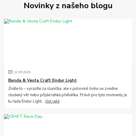
Novinky z našeho blogu
12
.
05
.
2026
Bunda & Vesta Craft Endur Light
Znáte to – vyrazíte za sluníčka, ale v polovině švihu se zvedne
studený vítr nebo přijde lehká přeháňka. Právě pro tyto momenty je
tu řada Endur Light...
číst celé