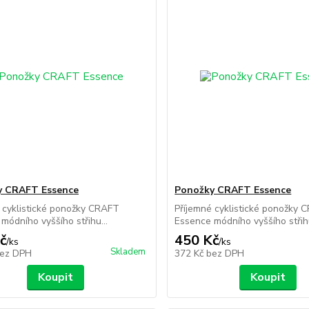
y CRAFT Essence
Ponožky CRAFT Essence
 cyklistické ponožky CRAFT
Příjemné cyklistické ponožky 
módního vyššího střihu...
Essence módního vyššího střihu
č
450 Kč
/
ks
/
ks
Skladem
ez DPH
372 Kč
bez DPH
Koupit
Koupit