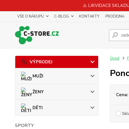
⚠️ LIKVIDACE SKLADU 
VŠE O NÁKUPU
C-BLOG
KONTAKTY
PRODEJNA
Úvod
VÝPRODEJ
Pon
MUŽI
ŽENY
Cena:
DĚTI
Skl
SPORTY