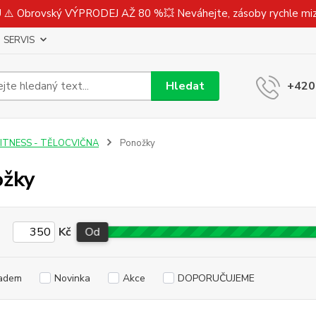
⚠️ Obrovský VÝPRODEJ AŽ 80 %💥 Neváhejte, zásoby rychle m
SERVIS
Hledat
+420
FITNESS - TĚLOCVIČNA
Ponožky
ožky
Kč
Od
adem
Novinka
Akce
DOPORUČUJEME