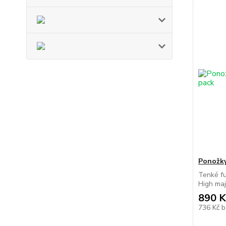
Ponožk
Tenké f
High mají
890 K
736 Kč
b