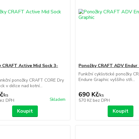
 CRAFT Active Mid Sock 3-
Ponožky CRAFT ADV Endur 
Funkční cyklistické ponožky 
Endure Graphic vyššího stři...
unkční ponožky CRAFT CORE Dry
ck v délce nad kotní...
č
690 Kč
/
ks
/
ks
Skladem
ez DPH
570 Kč
bez DPH
Koupit
Koupit