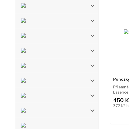
Ponožk
Příjemné
Essence 
450 K
372 Kč
b