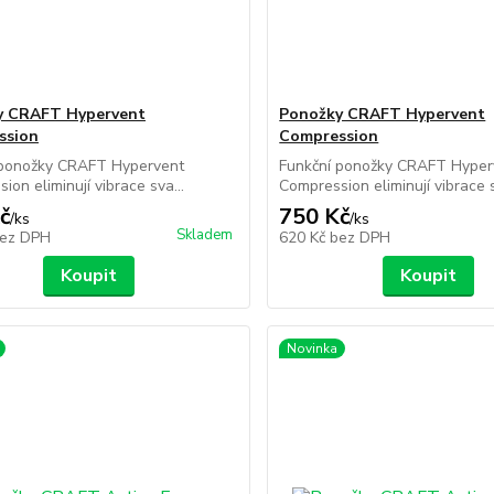
y CRAFT Hypervent
Ponožky CRAFT Hypervent
ssion
Compression
 ponožky CRAFT Hypervent
Funkční ponožky CRAFT Hyper
ion eliminují vibrace sva...
Compression eliminují vibrace s
č
750 Kč
/
ks
/
ks
Skladem
ez DPH
620 Kč
bez DPH
Koupit
Koupit
Novinka