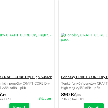
y CRAFT CORE Dry High 5-pack
Ponožky CRAFT CORE Dry H
unkční ponožky CRAFT CORE Dry
Tenké funkční ponožky CRAF
 vyšší střih - přib...
High mají vyšší střih - přib...
č
890 Kč
/
ks
/
ks
Skladem
ez DPH
736 Kč
bez DPH
Koupit
Koupit