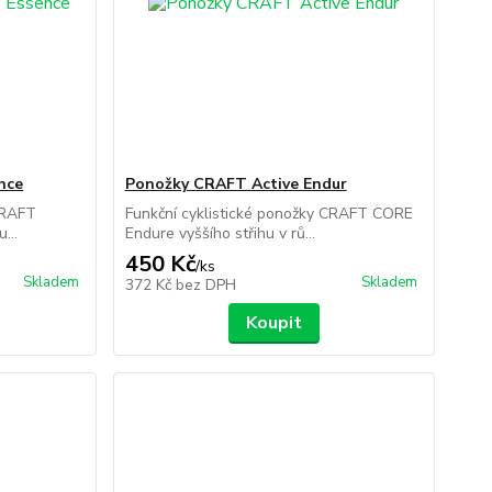
nce
Ponožky CRAFT Active Endur
CRAFT
Funkční cyklistické ponožky CRAFT CORE
...
Endure vyššího střihu v rů...
450 Kč
/
ks
Skladem
Skladem
372 Kč
bez DPH
Koupit