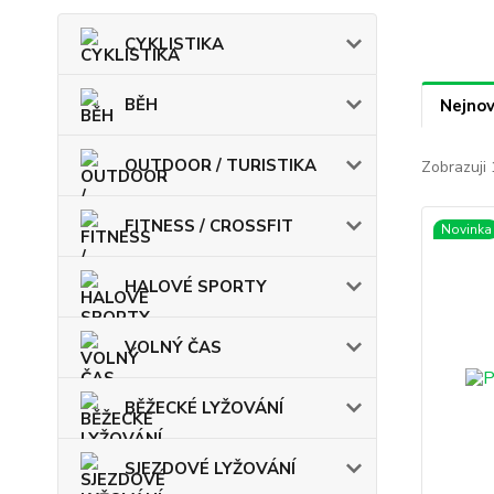
CYKLISTIKA
BĚH
Nejnov
OUTDOOR / TURISTIKA
Zobrazuji 
FITNESS / CROSSFIT
Novinka
HALOVÉ SPORTY
VOLNÝ ČAS
BĚŽECKÉ LYŽOVÁNÍ
SJEZDOVÉ LYŽOVÁNÍ