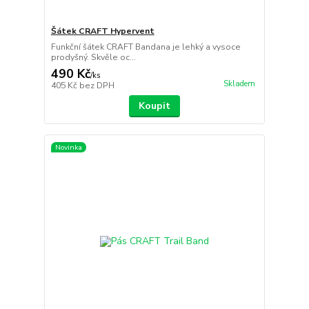
Šátek CRAFT Hypervent
Funkční šátek CRAFT Bandana je lehký a vysoce
prodyšný. Skvěle oc...
490 Kč
/
ks
Skladem
405 Kč
bez DPH
Koupit
Novinka