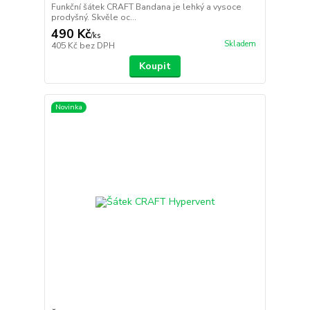
Funkční šátek CRAFT Bandana je lehký a vysoce
prodyšný. Skvěle oc...
490 Kč
/
ks
Skladem
405 Kč
bez DPH
Koupit
Novinka