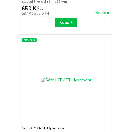
spolehlivě ochrání běžkyni...
650 Kč
/
ks
Skladem
537 Kč
bez DPH
Koupit
Novinka
Šátek CRAFT Hypervent