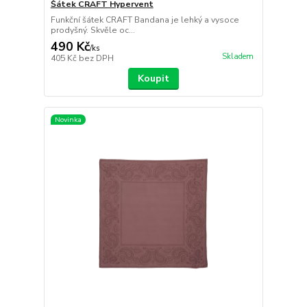
Šátek CRAFT Hypervent
Funkční šátek CRAFT Bandana je lehký a vysoce
prodyšný. Skvěle oc...
490 Kč
/
ks
Skladem
405 Kč
bez DPH
Koupit
Novinka