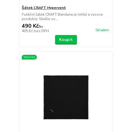
Šátek CRAFT Hypervent
Funkční šátek CRAFT Bandana je lehký a vysoce
prodyšný. Skvěle oc...
490 Kč
/
ks
Skladem
405 Kč
bez DPH
Koupit
Novinka