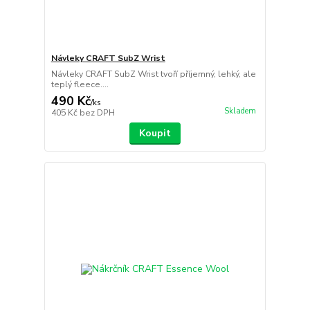
Návleky CRAFT SubZ Wrist
Návleky CRAFT SubZ Wrist tvoří příjemný, lehký, ale
teplý fleece....
490 Kč
/
ks
Skladem
405 Kč
bez DPH
Koupit