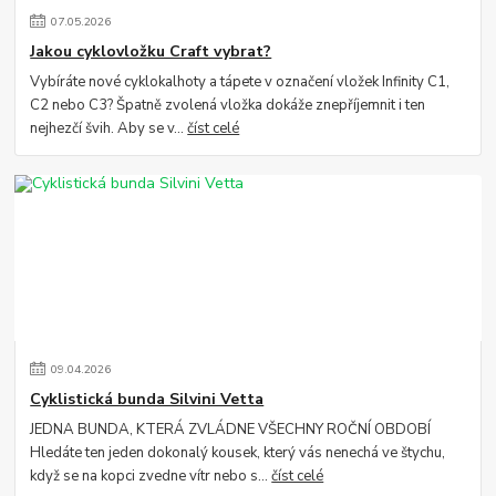
07
.
05
.
2026
Jakou cyklovložku Craft vybrat?
Vybíráte nové cyklokalhoty a tápete v označení vložek Infinity C1,
C2 nebo C3? Špatně zvolená vložka dokáže znepříjemnit i ten
nejhezčí švih. Aby se v...
číst celé
09
.
04
.
2026
Cyklistická bunda Silvini Vetta
JEDNA BUNDA, KTERÁ ZVLÁDNE VŠECHNY ROČNÍ OBDOBÍ
Hledáte ten jeden dokonalý kousek, který vás nenechá ve štychu,
když se na kopci zvedne vítr nebo s...
číst celé