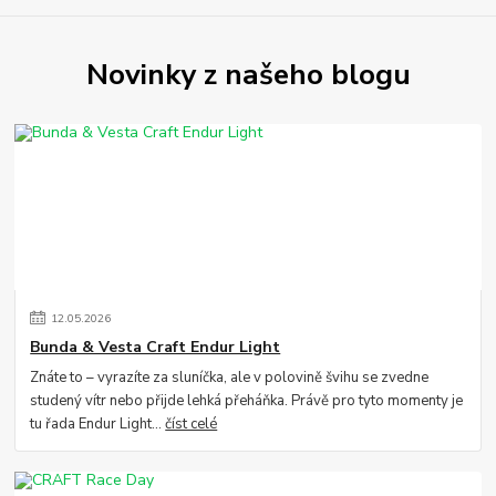
Novinky z našeho blogu
12
.
05
.
2026
Bunda & Vesta Craft Endur Light
Znáte to – vyrazíte za sluníčka, ale v polovině švihu se zvedne
studený vítr nebo přijde lehká přeháňka. Právě pro tyto momenty je
tu řada Endur Light...
číst celé