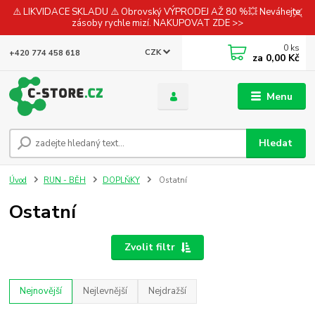
⚠️ LIKVIDACE SKLADU ⚠️ Obrovský VÝPRODEJ AŽ 80 %💥 Neváhejte,
zásoby rychle mizí. NAKUPOVAT ZDE >>
0
ks
CZK
+420 774 458 618
za
0,00 Kč
Menu
Hledat
Úvod
RUN - BĚH
DOPLŇKY
Ostatní
Ostatní
Zvolit filtr
Nejnovější
Nejlevnější
Nejdražší