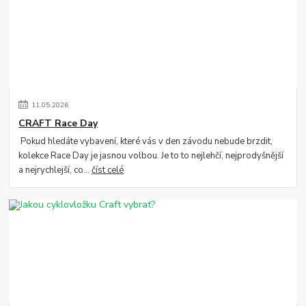
11
.
05
.
2026
CRAFT Race Day
Pokud hledáte vybavení, které vás v den závodu nebude brzdit,
kolekce Race Day je jasnou volbou. Je to to nejlehčí, nejprodyšnější
a nejrychlejší, co...
číst celé