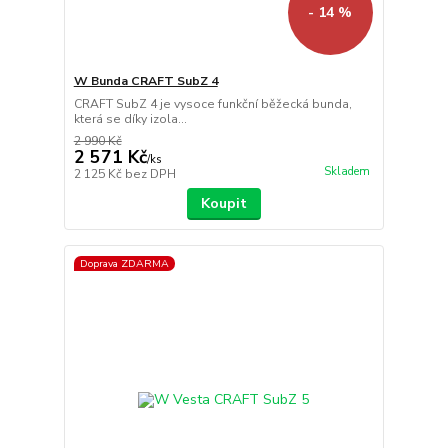
- 14 %
W Bunda CRAFT SubZ 4
CRAFT SubZ 4 je vysoce funkční běžecká bunda,
která se díky izola...
2 990 Kč
2 571 Kč
/
ks
Skladem
2 125 Kč
bez DPH
Koupit
Doprava ZDARMA