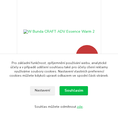
- 14 %
Pro základní funkčnost, zpříjemnění používání webu, analytické
účely a v případě udělení souhlasu také pro účely cílení reklamy
využíváme soubory cookies. Nastavení vlastních preferencí
W Bunda CRAFT ADV Essence Warm 2
cookies můžete kdykoli upravit odkazem ve spodní části stránek.
Teplá multisportovní bunda CRAFT ADV Essence
Warm 2 disponuje vě...
2 750 Kč
Souhlasím
Nastavení
2 365 Kč
/
ks
Skladem
1 955 Kč
bez DPH
Koupit
Souhlas můžete odmítnout
zde
.