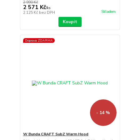
2 990 Kč
2 571 Kč
/
ks
Skladem
2 125 Kč
bez DPH
Koupit
Doprava ZDARMA
- 14 %
W Bunda CRAFT SubZ Warm Hood