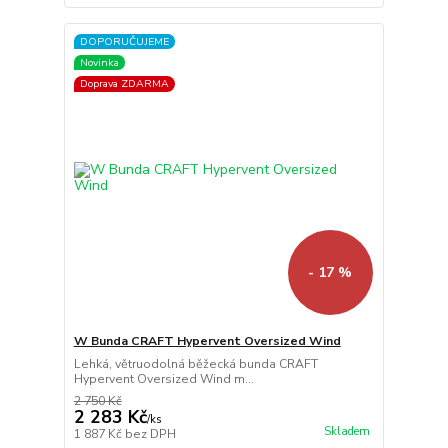
DOPORUČUJEME
Novinka
Doprava ZDARMA
- 17 %
W Bunda CRAFT Hypervent Oversized Wind
Lehká, větruodolná běžecká bunda CRAFT
Hypervent Oversized Wind m...
2 750 Kč
2 283 Kč
/
ks
Skladem
1 887 Kč
bez DPH