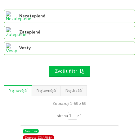
Nezateplené
Zateplené
Vesty
Zvolit filtr
Nejnovější
Nejlevnější
Nejdražší
Zobrazuji 1-59 z 59
strana
z 1
Novinka
Doprava ZDARMA