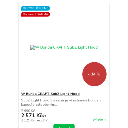
DOPORUČUJEME
Doprava ZDARMA
- 14 %
W Bunda CRAFT SubZ Light Hood
SubZ Light Hood Sweater je všestranná bunda s
kapucí a zatepleným...
2 990 Kč
2 571 Kč
/
ks
Skladem
2 125 Kč
bez DPH