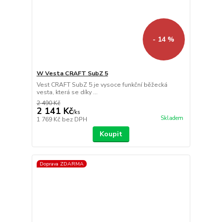
- 14 %
W Vesta CRAFT SubZ 5
Vest CRAFT SubZ 5 je vysoce funkční běžecká
vesta, která se díky ...
2 490 Kč
2 141 Kč
/
ks
Skladem
1 769 Kč
bez DPH
Koupit
Doprava ZDARMA