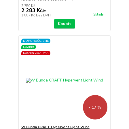
2 750 Kč
2 283 Kč
/
ks
Skladem
1 887 Kč
bez DPH
Koupit
DOPORUČUJEME
Novinka
Doprava ZDARMA
- 17 %
W Bunda CRAFT Hypervent Light Wind