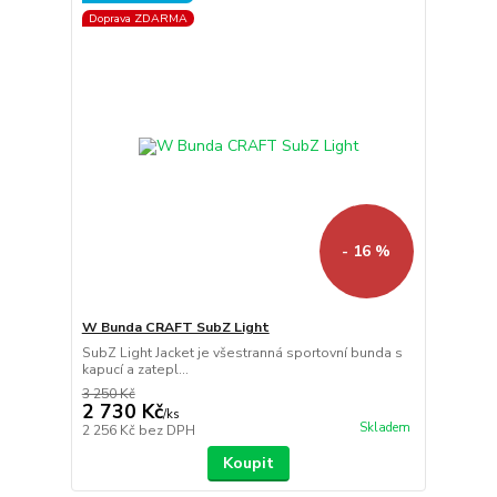
Doprava ZDARMA
- 16 %
W Bunda CRAFT SubZ Light
SubZ Light Jacket je všestranná sportovní bunda s
kapucí a zatepl...
3 250 Kč
2 730 Kč
/
ks
Skladem
2 256 Kč
bez DPH
Koupit