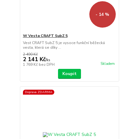
- 14 %
W Vesta CRAFT SubZ 5
Vest CRAFT SubZ 5 je vysoce funkční běžecká
vesta, která se díky ...
2 490 Kč
2 141 Kč
/
ks
Skladem
1 769 Kč
bez DPH
Koupit
Doprava ZDARMA