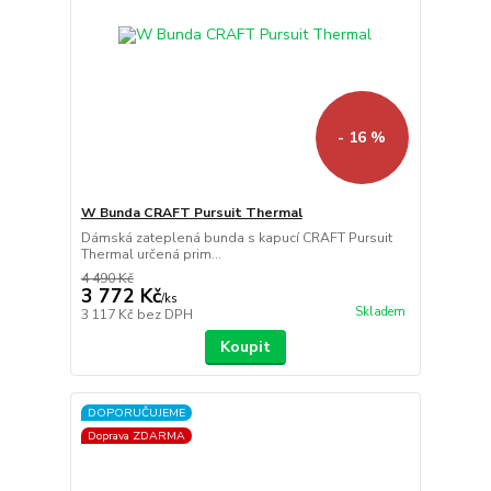
- 16 %
W Bunda CRAFT Pursuit Thermal
Dámská zateplená bunda s kapucí CRAFT Pursuit
Thermal určená prim...
4 490 Kč
3 772 Kč
/
ks
Skladem
3 117 Kč
bez DPH
Koupit
DOPORUČUJEME
Doprava ZDARMA