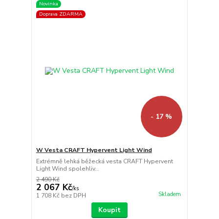
Novinka
Doprava ZDARMA
- 17 %
W Vesta CRAFT Hypervent Light Wind
Extrémně lehká běžecká vesta CRAFT Hypervent
Light Wind spolehliv...
2 490 Kč
2 067 Kč
/
ks
Skladem
1 708 Kč
bez DPH
Koupit