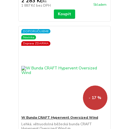
2 283 Kč
/
ks
Skladem
1 887 Kč
bez DPH
Koupit
DOPORUČUJEME
Novinka
Doprava ZDARMA
- 17 %
W Bunda CRAFT Hypervent Oversized Wind
Lehká, větruodolná běžecká bunda CRAFT
Hypervent Oversized Wind m...