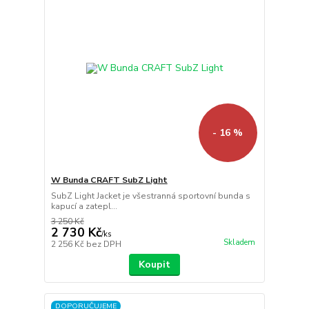
- 16 %
W Bunda CRAFT SubZ Light
SubZ Light Jacket je všestranná sportovní bunda s
kapucí a zatepl...
3 250 Kč
2 730 Kč
/
ks
Skladem
2 256 Kč
bez DPH
Koupit
DOPORUČUJEME