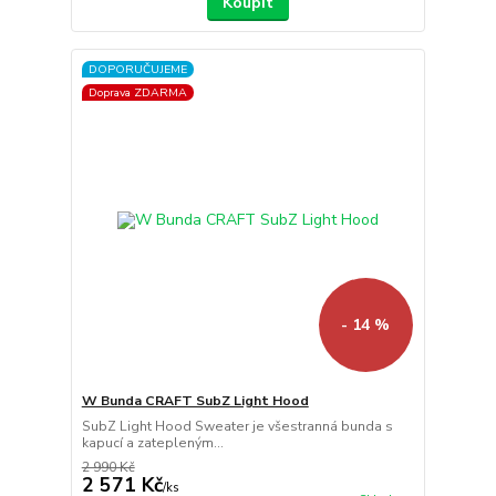
Koupit
DOPORUČUJEME
Doprava ZDARMA
- 14 %
W Bunda CRAFT SubZ Light Hood
SubZ Light Hood Sweater je všestranná bunda s
kapucí a zatepleným...
2 990 Kč
2 571 Kč
/
ks