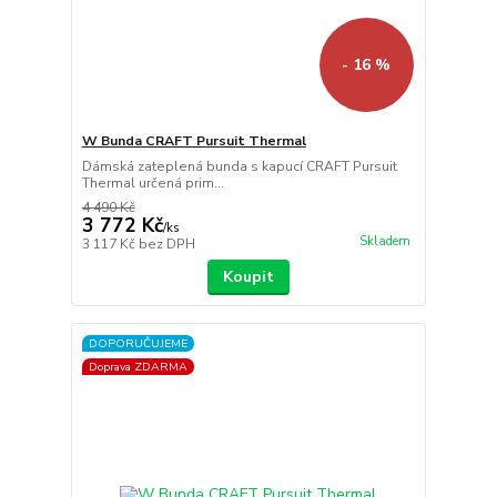
- 16 %
W Bunda CRAFT Pursuit Thermal
Dámská zateplená bunda s kapucí CRAFT Pursuit
Thermal určená prim...
4 490 Kč
3 772 Kč
/
ks
Skladem
3 117 Kč
bez DPH
Koupit
DOPORUČUJEME
Doprava ZDARMA