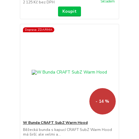
Skladem
2 125 Kč
bez DPH
Koupit
Doprava ZDARMA
- 14 %
W Bunda CRAFT SubZ Warm Hood
Běžecká bunda s kapucí CRAFT SubZ Warm Hood
má širší, ale velmi a...