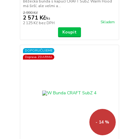
Běžecká bunda s kapucí CRAFT SubZ Warm Hood
má širší, ale velmi a...
2 990 Kč
2 571 Kč
/
ks
Skladem
2 125 Kč
bez DPH
Koupit
DOPORUČUJEME
Doprava ZDARMA
- 14 %