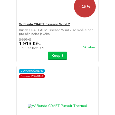
- 15 %
W Bunda CRAFT Essence Wind 2
Bunda CRAFT ADV Essence Wind 2 se skvěle hodí
pro běh nebo jakéko...
2 250 Kč
1 913 Kč
/
ks
Skladem
1 581 Kč
bez DPH
Koupit
DOPORUČUJEME
Doprava ZDARMA