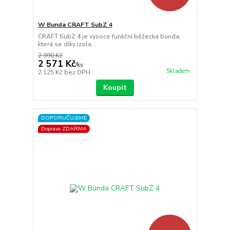
W Bunda CRAFT SubZ 4
CRAFT SubZ 4 je vysoce funkční běžecká bunda,
která se díky izola...
2 990 Kč
2 571 Kč
/
ks
Skladem
2 125 Kč
bez DPH
Koupit
DOPORUČUJEME
Doprava ZDARMA