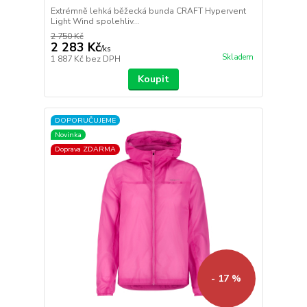
Extrémně lehká běžecká bunda CRAFT Hypervent
Light Wind spolehliv...
2 750 Kč
2 283 Kč
/
ks
Skladem
1 887 Kč
bez DPH
Koupit
DOPORUČUJEME
Novinka
Doprava ZDARMA
- 17 %