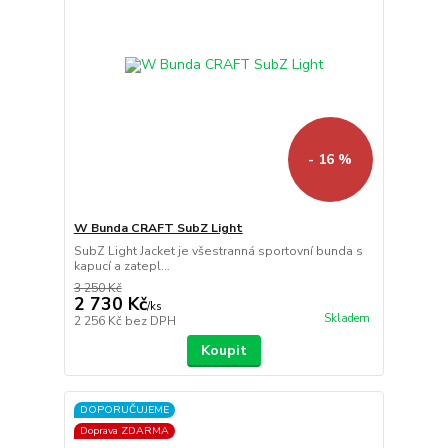
- 16 %
W Bunda CRAFT SubZ Light
SubZ Light Jacket je všestranná sportovní bunda s
kapucí a zatepl...
3 250 Kč
2 730 Kč
/
ks
Skladem
2 256 Kč
bez DPH
Koupit
DOPORUČUJEME
Doprava ZDARMA