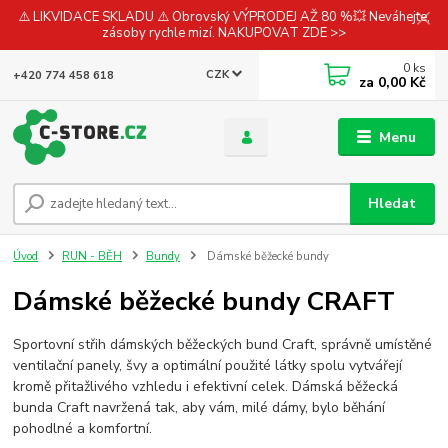
⚠️ LIKVIDACE SKLADU ⚠️ Obrovský VÝPRODEJ AŽ 80 %💥 Neváhejte,
zásoby rychle mizí. NAKUPOVAT ZDE >>
0
ks
CZK
+420 774 458 618
za
0,00 Kč
Menu
Hledat
Úvod
RUN - BĚH
Bundy
Dámské běžecké bundy
Dámské běžecké bundy CRAFT
Sportovní střih dámských běžeckých bund Craft, správně umístěné
ventilační panely, švy a optimální použité látky spolu vytvářejí
kromě přitažlivého vzhledu i efektivní celek. Dámská běžecká
bunda Craft navržená tak, aby vám, milé dámy, bylo běhání
pohodlné a komfortní.