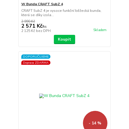
W Bunda CRAFT SubZ 4
CRAFT SubZ 4 je vysoce funkční běžecká bunda,
která se díky izola...
2 990 Kč
2 571 Kč
/
ks
Skladem
2 125 Kč
bez DPH
Koupit
DOPORUČUJEME
Doprava ZDARMA
- 14 %