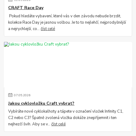
CRAFT Race Day
Pokud hledáte vybavení, které vás v den závodu nebude brzdit,
kolekce Race Day je jasnou volbou. Je to to nejlehčí, nejprodyšnější
a nejrychlejší, co...
číst celé
07
.
05
.
2026
Jakou cyklovložku Craft vybrat?
Vybíráte nové cyklokalhoty a tápete v označení vložek Infinity C1,
C2 nebo C3? Špatně zvolená vložka dokáže znepříjemnit i ten
nejhezčí švih. Aby se v...
číst celé