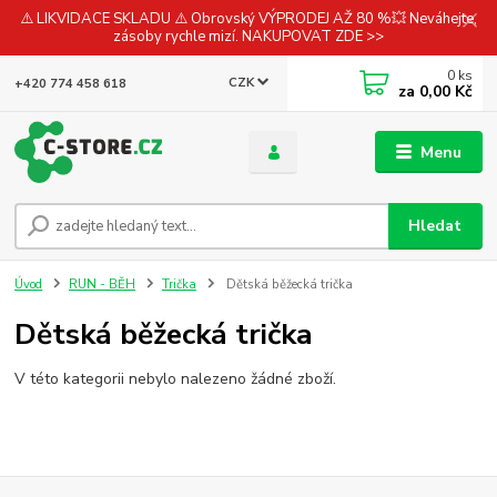
⚠️ LIKVIDACE SKLADU ⚠️ Obrovský VÝPRODEJ AŽ 80 %💥 Neváhejte,
zásoby rychle mizí. NAKUPOVAT ZDE >>
0
ks
CZK
+420 774 458 618
za
0,00 Kč
Menu
Hledat
Úvod
RUN - BĚH
Trička
Dětská běžecká trička
Dětská běžecká trička
V této kategorii nebylo nalezeno žádné zboží.