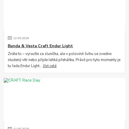
12
.
05
.
2026
Bunda & Vesta Craft Endur Light
Znáte to – vyrazíte za sluníčka, ale v polovině švihu se zvedne
studený vítr nebo přijde lehká přeháňka. Právě pro tyto momenty je
tu řada Endur Light...
číst celé
11
.
05
.
2026