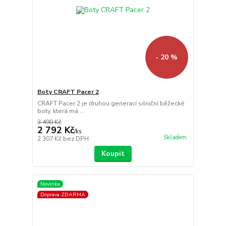
- 20 %
Boty CRAFT Pacer 2
CRAFT Pacer 2 je druhou generací silniční běžecké
boty, která má ...
3 490 Kč
2 792 Kč
/
ks
Skladem
2 307 Kč
bez DPH
Koupit
Novinka
Doprava ZDARMA