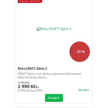
Doprava ZDARMA
- 20 %
Boty CRAFT Xplor 2
CRAFT Xplor 2 je druhou generací všestranné
běžecké boty, která j...
3 750 Kč
2 990 Kč
/
ks
Skladem
2 471 Kč
bez DPH
Koupit