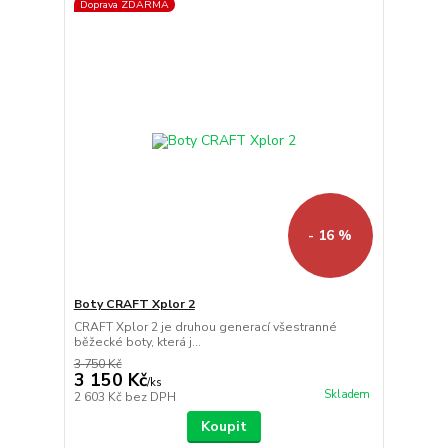
Doprava ZDARMA
- 16 %
Boty CRAFT Xplor 2
CRAFT Xplor 2 je druhou generací všestranné
běžecké boty, která j...
3 750 Kč
3 150 Kč
/
ks
Skladem
2 603 Kč
bez DPH
Koupit