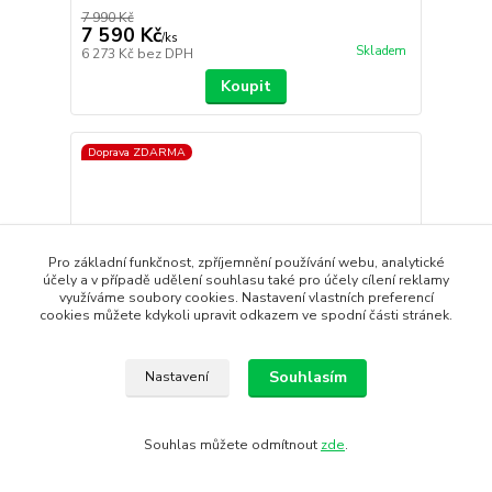
7 990 Kč
7 590 Kč
/
ks
Skladem
6 273 Kč
bez DPH
Koupit
Doprava ZDARMA
Pro základní funkčnost, zpříjemnění používání webu, analytické
účely a v případě udělení souhlasu také pro účely cílení reklamy
využíváme soubory cookies. Nastavení vlastních preferencí
cookies můžete kdykoli upravit odkazem ve spodní části stránek.
Souhlasím
Nastavení
- 11 %
Souhlas můžete odmítnout
zde
.
Boty CRAFT Nordlite Tempo