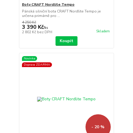
Boty CRAFT Nordlite Tempo
Pánská silniční bota CRAFT Nordlite Tempo je
určena primárně pro ...
4 250 Kč
3 390 Kč
/
ks
Skladem
2 802 Kč
bez DPH
Koupit
Novinka
Doprava ZDARMA
- 20 %