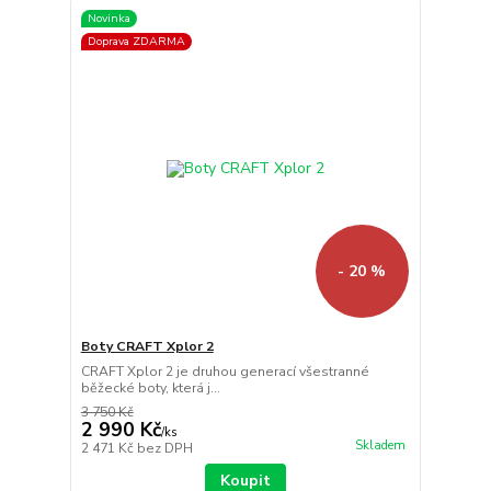
Novinka
Doprava ZDARMA
- 20 %
Boty CRAFT Xplor 2
CRAFT Xplor 2 je druhou generací všestranné
běžecké boty, která j...
3 750 Kč
2 990 Kč
/
ks
Skladem
2 471 Kč
bez DPH
Koupit