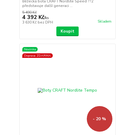
Běžecká bota CRAFT Nordlite Speed ??2
představuje další generaci ...
5 490 Kč
4 392 Kč
/
ks
Skladem
3 630 Kč
bez DPH
Koupit
Novinka
Doprava ZDARMA
- 20 %