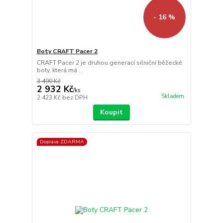
- 16 %
Boty CRAFT Pacer 2
CRAFT Pacer 2 je druhou generací silniční běžecké
boty, která má ...
3 490 Kč
2 932 Kč
/
ks
Skladem
2 423 Kč
bez DPH
Koupit
Doprava ZDARMA