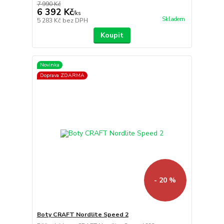
7 990 Kč
6 392 Kč
/
ks
Skladem
5 283 Kč
bez DPH
Koupit
Novinka
Doprava ZDARMA
- 20 %
Boty CRAFT Nordlite Speed 2