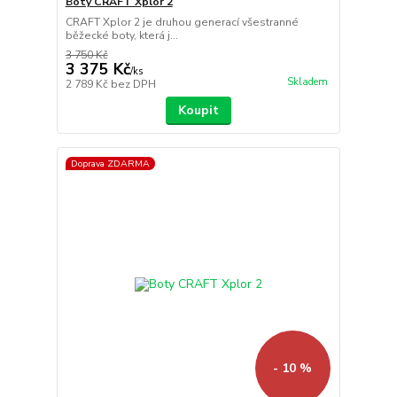
Boty CRAFT Xplor 2
CRAFT Xplor 2 je druhou generací všestranné
běžecké boty, která j...
3 750 Kč
3 375 Kč
/
ks
Skladem
2 789 Kč
bez DPH
Koupit
Doprava ZDARMA
- 10 %