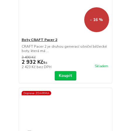
- 16 %
Boty CRAFT Pacer 2
CRAFT Pacer 2 je druhou generací silniční běžecké
boty, která má ...
3 490 Kč
2 932 Kč
/
ks
Skladem
2 423 Kč
bez DPH
Koupit
Doprava ZDARMA