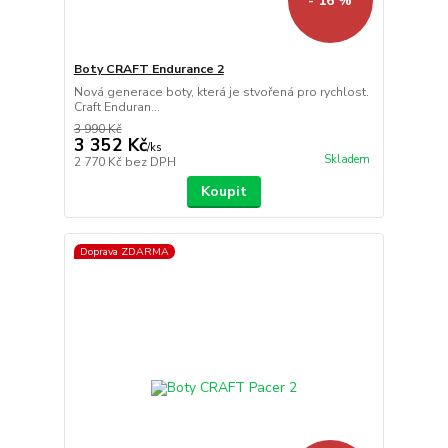
- 16 %
Boty CRAFT Endurance 2
Nová generace boty, která je stvořená pro rychlost.
Craft Enduran...
3 990 Kč
3 352 Kč
/
ks
Skladem
2 770 Kč
bez DPH
Koupit
Doprava ZDARMA