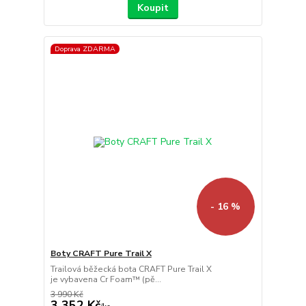
Koupit
Doprava ZDARMA
- 16 %
Boty CRAFT Pure Trail X
Trailová běžecká bota CRAFT Pure Trail X
je vybavena Cr Foam™ (pě...
3 990 Kč
3 352 Kč