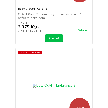
Boty CRAFT Xplor 2
CRAFT Xplor 2 je druhou generací všestranné
běžecké boty, která j...
3 750 Kč
3 375 Kč
/
ks
Skladem
2 789 Kč
bez DPH
Koupit
Doprava ZDARMA