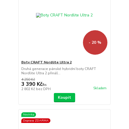
- 20 %
Boty CRAFT Nordlite Ultra 2
Druhá generace pánské hybridní boty CRAFT
Nordlite Ultra 2 přináš...
4 250 Kč
3 390 Kč
/
ks
Skladem
2 802 Kč
bez DPH
Koupit
Novinka
Doprava ZDARMA