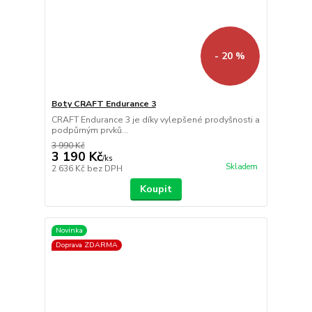
- 20 %
Boty CRAFT Endurance 3
CRAFT Endurance 3 je díky vylepšené prodyšnosti a
podpůrným prvků...
3 990 Kč
3 190 Kč
/
ks
Skladem
2 636 Kč
bez DPH
Koupit
Novinka
Doprava ZDARMA