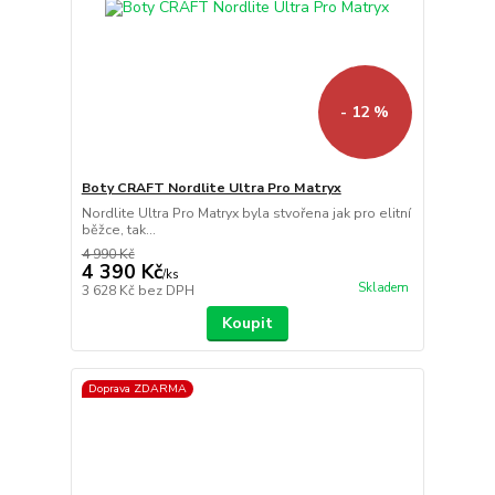
- 12 %
Boty CRAFT Nordlite Ultra Pro Matryx
Nordlite Ultra Pro Matryx byla stvořena jak pro elitní
běžce, tak...
4 990 Kč
4 390 Kč
/
ks
Skladem
3 628 Kč
bez DPH
Koupit
Doprava ZDARMA