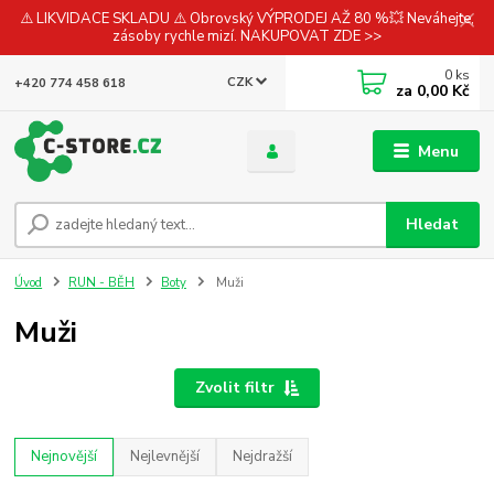
⚠️ LIKVIDACE SKLADU ⚠️ Obrovský VÝPRODEJ AŽ 80 %💥 Neváhejte,
zásoby rychle mizí. NAKUPOVAT ZDE >>
0
ks
CZK
+420 774 458 618
za
0,00 Kč
Menu
Hledat
Úvod
RUN - BĚH
Boty
Muži
Muži
Zvolit filtr
Nejnovější
Nejlevnější
Nejdražší