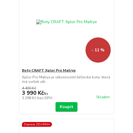
- 11 %
Boty CRAFT Xplor Pro Matryx
Xplor Pro Matryx je výkonnostní běžecká bota, která
má svršek utk...
4 490 Kč
3 990 Kč
/
ks
Skladem
3 298 Kč
bez DPH
Koupit
Doprava ZDARMA