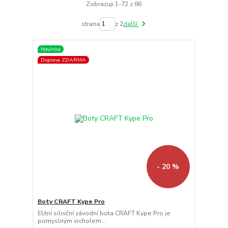
Zobrazuji 1-72 z 86
strana
z 2
další
Novinka
Doprava ZDARMA
- 20 %
Boty CRAFT Kype Pro
Elitní silniční závodní bota CRAFT Kype Pro je
pomyslným vrcholem...