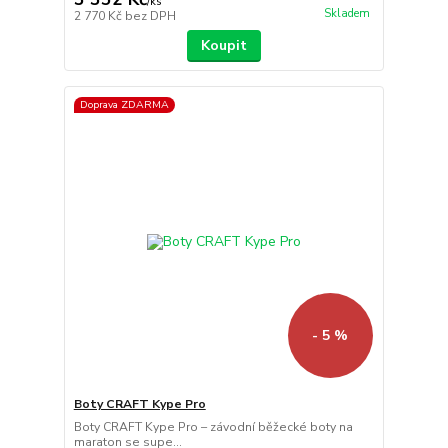
/
ks
Skladem
2 770 Kč
bez DPH
Koupit
Doprava ZDARMA
- 5 %
Boty CRAFT Kype Pro
Boty CRAFT Kype Pro – závodní běžecké boty na
maraton se supe...