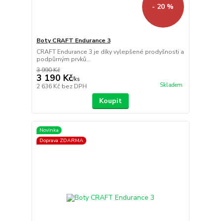
- 20 %
Boty CRAFT Endurance 3
CRAFT Endurance 3 je díky vylepšené prodyšnosti a
podpůrným prvků...
3 990 Kč
3 190 Kč
/
ks
Skladem
2 636 Kč
bez DPH
Koupit
Novinka
Doprava ZDARMA