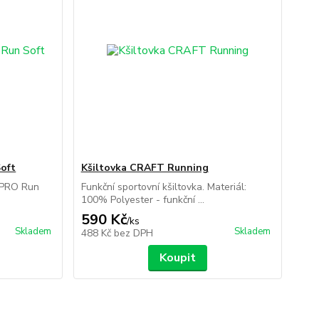
oft
Kšiltovka CRAFT Running
a PRO Run
Funkční sportovní kšiltovka. Materiál:
100% Polyester - funkční ...
590 Kč
/
ks
Skladem
Skladem
488 Kč
bez DPH
Koupit