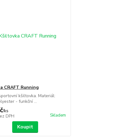
ka CRAFT Running
portovní kšiltovka. Materiál:
yester - funkční ...
č
/
ks
Skladem
ez DPH
Koupit