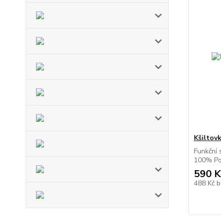
Kšiltov
Funkční s
100% Pol
590 K
488 Kč
b