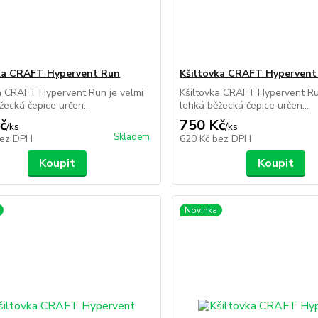
ka CRAFT Hypervent Run
Kšiltovka CRAFT Hypervent
a CRAFT Hypervent Run je velmi
Kšiltovka CRAFT Hypervent Ru
žecká čepice určen...
lehká běžecká čepice určen...
č
750 Kč
/
ks
/
ks
Skladem
ez DPH
620 Kč
bez DPH
Koupit
Koupit
Novinka