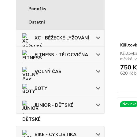
Ponožky
Ostatní
XC - BĚŽECKÉ LYŽOVÁNÍ
Kšiltov
Kšiltovk
FITNESS - TĚLOCVIČNA
měkká, v
750 K
VOLNÝ ČAS
620 Kč
b
BOTY
Novinka
JUNIOR - DĚTSKÉ
BIKE - CYKLISTIKA