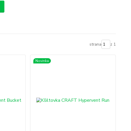
strana
z 1
Novinka