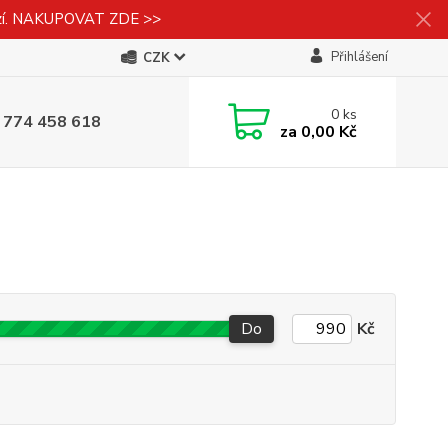
izí. NAKUPOVAT ZDE >>
Přihlášení
CZK
0
ks
 774 458 618
za
0,00 Kč
Do
Kč