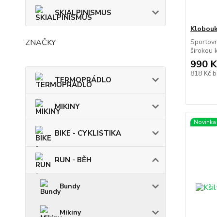
SKIALPINISMUS
Klobou
ZNAČKY
Sportov
širokou 
990 K
818 Kč
b
TERMOPRÁDLO
MIKINY
Novinka
BIKE - CYKLISTIKA
RUN - BĚH
Bundy
Mikiny