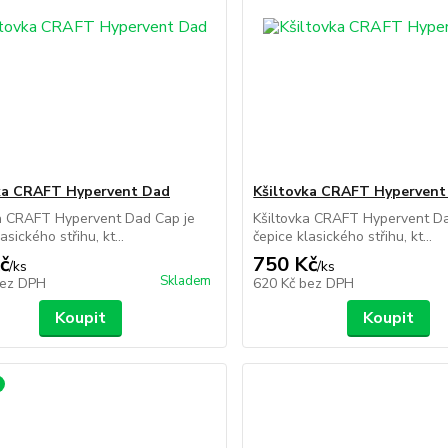
ka CRAFT Hypervent Dad
Kšiltovka CRAFT Hypervent
ka CRAFT Hypervent Dad Cap je
Kšiltovka CRAFT Hypervent Da
asického střihu, kt...
čepice klasického střihu, kt...
č
750 Kč
/
ks
/
ks
Skladem
ez DPH
620 Kč
bez DPH
Koupit
Koupit