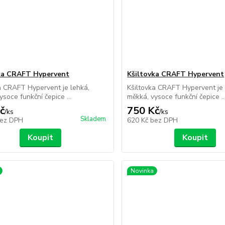
ka CRAFT Hypervent
Kšiltovka CRAFT Hypervent
a CRAFT Hypervent je lehká,
Kšiltovka CRAFT Hypervent je 
ysoce funkční čepice ...
měkká, vysoce funkční čepice ..
č
750 Kč
/
ks
/
ks
Skladem
ez DPH
620 Kč
bez DPH
Koupit
Koupit
Novinka