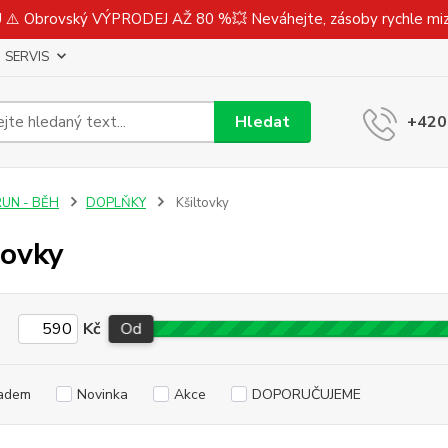
⚠️ Obrovský VÝPRODEJ AŽ 80 %💥 Neváhejte, zásoby rychle m
SERVIS
Hledat
+420
RUN - BĚH
DOPLŇKY
Kšiltovky
tovky
Kč
Od
adem
Novinka
Akce
DOPORUČUJEME