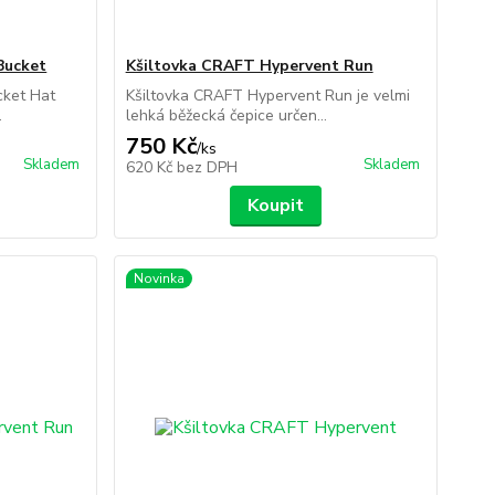
Bucket
Kšiltovka CRAFT Hypervent Run
ket Hat
Kšiltovka CRAFT Hypervent Run je velmi
.
lehká běžecká čepice určen...
750 Kč
/
ks
Skladem
Skladem
620 Kč
bez DPH
Koupit
Novinka