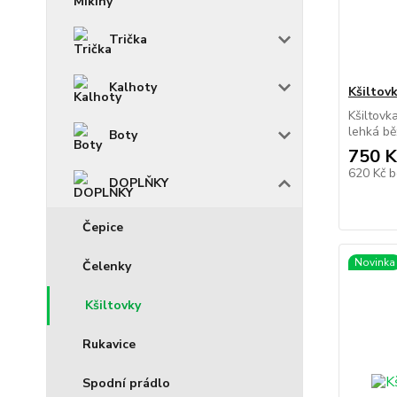
Trička
Kalhoty
Kšiltov
Kšiltovk
lehká bě
Boty
750 K
620 Kč
b
DOPLŇKY
Čepice
Novinka
Čelenky
Kšiltovky
Rukavice
Spodní prádlo