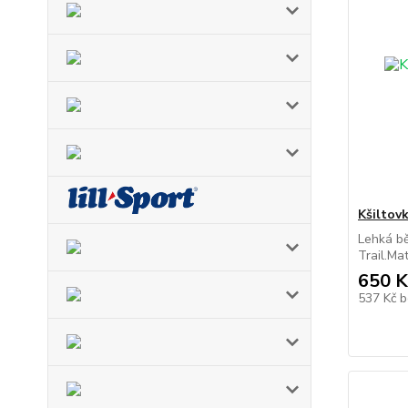
Kšiltov
Lehká b
Trail.Mat
650 K
537 Kč
b