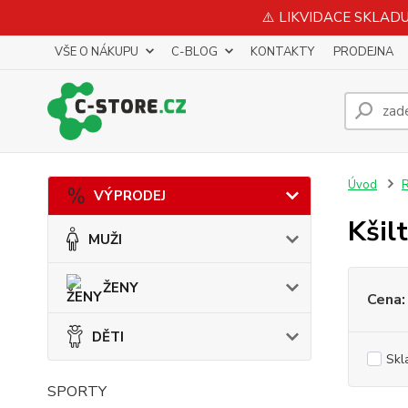
⚠️ LIKVIDACE SKLADU 
VŠE O NÁKUPU
C-BLOG
KONTAKTY
PRODEJNA
Úvod
VÝPRODEJ
Kšil
MUŽI
ŽENY
Cena:
DĚTI
Skl
SPORTY