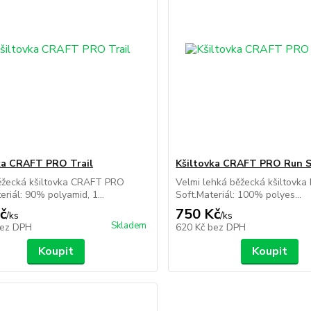
ka CRAFT PRO Trail
Kšiltovka CRAFT PRO Run S
ěžecká kšiltovka CRAFT PRO
Velmi lehká běžecká kšiltovk
eriál: 90% polyamid, 1...
Soft.Materiál: 100% polyes...
č
750 Kč
/
ks
/
ks
Skladem
ez DPH
620 Kč
bez DPH
Koupit
Koupit