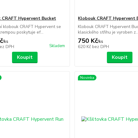
k CRAFT Hypervent Bucket
Klobouk CRAFT Hypervent 
ní klobouk CRAFT Hypervent se
Klobouk CRAFT Hypervent Buc
krempou poskytuje ef...
klasického střihu je vyroben z..
č
750 Kč
/
ks
/
ks
Skladem
ez DPH
620 Kč
bez DPH
Koupit
Koupit
Novinka