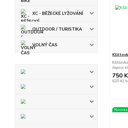
XC - BĚŽECKÉ LYŽOVÁNÍ
OUTDOOR / TURISTIKA
VOLNÝ ČAS
Kšiltov
Kšiltov
čepice kl
750 K
620 Kč
b
Novinka