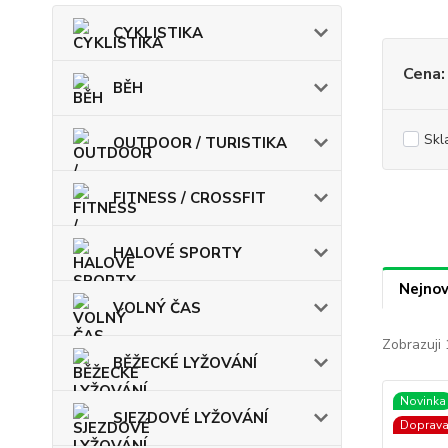
CYKLISTIKA
Cena:
BĚH
Skl
OUTDOOR / TURISTIKA
FITNESS / CROSSFIT
HALOVÉ SPORTY
Nejnov
VOLNÝ ČAS
Zobrazuji 
BĚŽECKÉ LYŽOVÁNÍ
Novinka
SJEZDOVÉ LYŽOVÁNÍ
Doprav