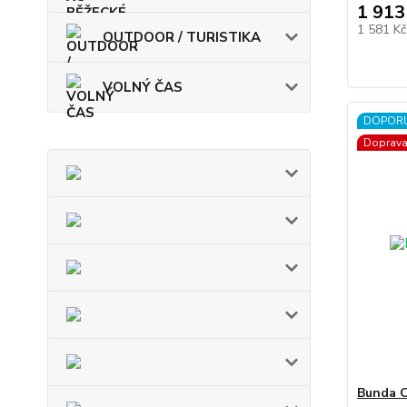
1 913
1 581 K
OUTDOOR / TURISTIKA
VOLNÝ ČAS
DOPOR
Doprav
Bunda 