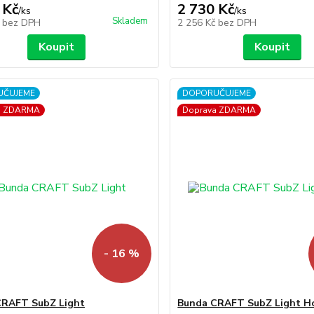
 Kč
2 730 Kč
/
ks
/
ks
Skladem
č
bez DPH
2 256 Kč
bez DPH
Koupit
Koupit
UČUJEME
DOPORUČUJEME
a ZDARMA
Doprava ZDARMA
- 16 %
CRAFT SubZ Light
Bunda CRAFT SubZ Light H