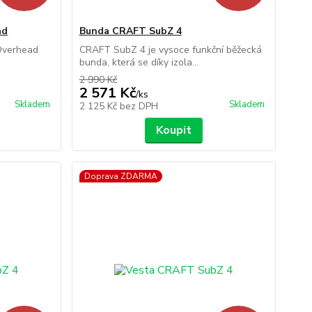
ad
Bunda CRAFT SubZ 4
Overhead
CRAFT SubZ 4 je vysoce funkční běžecká
.
bunda, která se díky izola...
2 990 Kč
2 571 Kč
/
ks
Skladem
Skladem
2 125 Kč
bez DPH
Koupit
Doprava ZDARMA