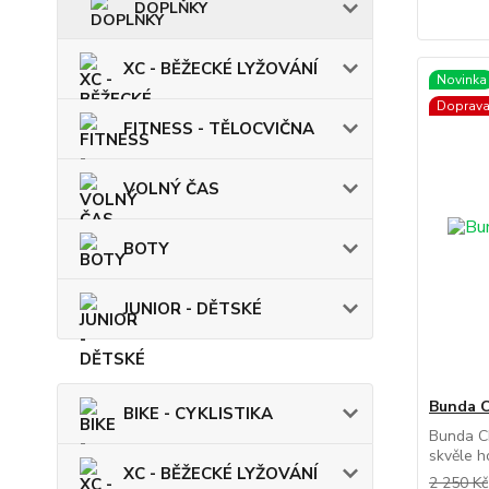
DOPLŇKY
XC - BĚŽECKÉ LYŽOVÁNÍ
Novinka
Doprav
FITNESS - TĚLOCVIČNA
VOLNÝ ČAS
BOTY
JUNIOR - DĚTSKÉ
Bunda 
BIKE - CYKLISTIKA
Bunda C
skvěle h
XC - BĚŽECKÉ LYŽOVÁNÍ
2 250 Kč