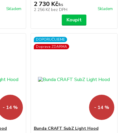
2 730 Kč
/
ks
Skladem
Skladem
2 256 Kč
bez DPH
Koupit
DOPORUČUJEME
Doprava ZDARMA
- 14 %
- 14 %
ood
Bunda CRAFT SubZ Light Hood