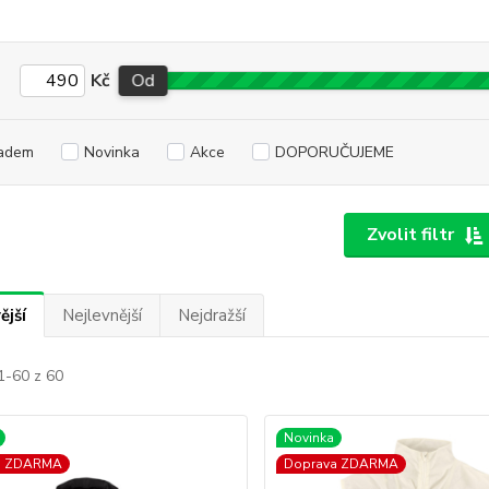
Kč
Od
adem
Novinka
Akce
DOPORUČUJEME
Zvolit filtr
ější
Nejlevnější
Nejdražší
1-60 z 60
Novinka
a ZDARMA
Doprava ZDARMA