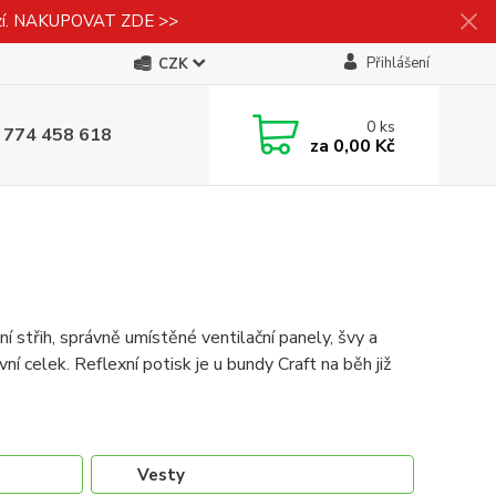
izí. NAKUPOVAT ZDE >>
Přihlášení
CZK
0
ks
 774 458 618
za
0,00 Kč
 střih, správně umístěné ventilační panely, švy a
ní celek. Reflexní potisk je u bundy Craft na běh již
Vesty