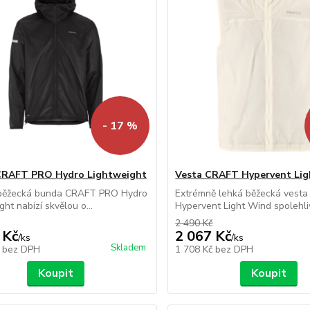
- 17 %
CRAFT PRO Hydro Lightweight
Vesta CRAFT Hypervent Li
běžecká bunda CRAFT PRO Hydro
Extrémně lehká běžecká vest
ht nabízí skvělou o...
Hypervent Light Wind spolehliv
2 490 Kč
 Kč
2 067 Kč
/
ks
/
ks
Skladem
č
bez DPH
1 708 Kč
bez DPH
Koupit
Koupit