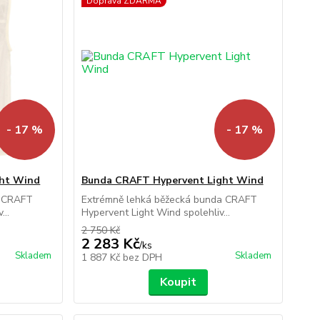
Doprava ZDARMA
- 17 %
- 17 %
ght Wind
Bunda CRAFT Hypervent Light Wind
a CRAFT
Extrémně lehká běžecká bunda CRAFT
...
Hypervent Light Wind spolehliv...
2 750 Kč
2 283 Kč
/
ks
Skladem
Skladem
1 887 Kč
bez DPH
Koupit