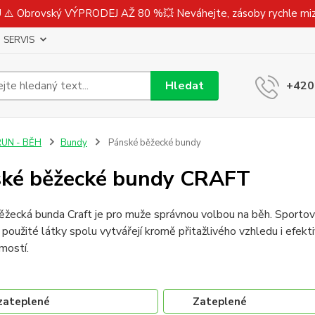
⚠️ Obrovský VÝPRODEJ AŽ 80 %💥 Neváhejte, zásoby rychle m
SERVIS
Hledat
+420
RUN - BĚH
Bundy
Pánské běžecké bundy
ké běžecké bundy CRAFT
žecká bunda Craft je pro muže správnou volbou na běh. Sportovní
 použité látky spolu vytvářejí kromě přitažlivého vzhledu i efektiv
mostí.
zateplené
Zateplené