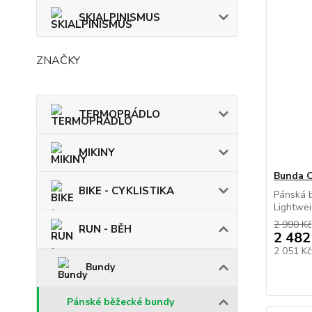
SKIALPINISMUS
ZNAČKY
TERMOPRÁDLO
MIKINY
Bunda 
BIKE - CYKLISTIKA
Pánská 
Lightweig
2 990 Kč
RUN - BĚH
2 482
2 051 K
Bundy
Pánské běžecké bundy