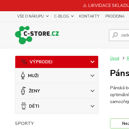
⚠️ LIKVIDACE SKLADU 
VŠE O NÁKUPU
C-BLOG
KONTAKTY
PRODEJNA
Úvod
VÝPRODEJ
Páns
MUŽI
Pánská bě
ŽENY
optimální
samozřej
DĚTI
SPORTY
Ne