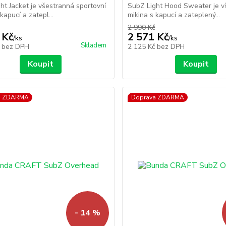
ht Jacket je všestranná sportovní
SubZ Light Hood Sweater je v
kapucí a zatepl...
mikina s kapucí a zateplený...
2 990 Kč
 Kč
2 571 Kč
/
ks
/
ks
Skladem
č
bez DPH
2 125 Kč
bez DPH
Koupit
Koupit
a ZDARMA
Doprava ZDARMA
- 14 %