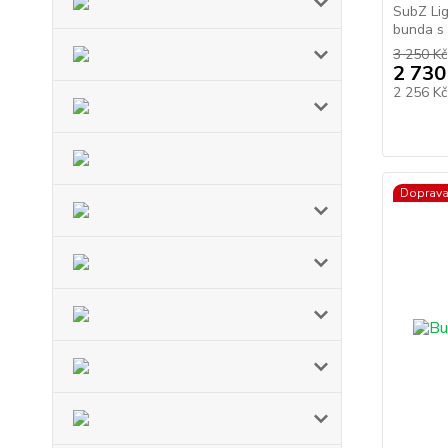
SubZ Lig
bunda s 
3 250 Kč
2 730
2 256 K
Doprav