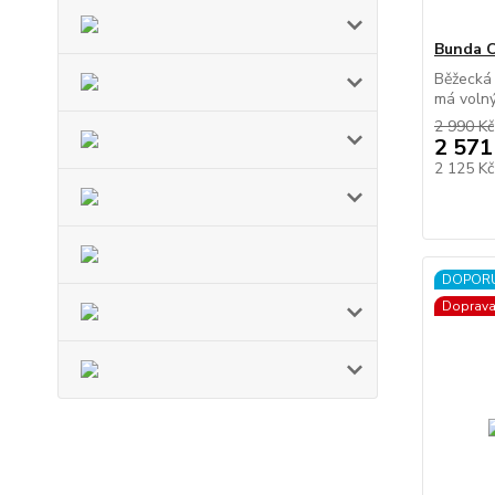
Bunda 
Běžecká
má volný 
2 990 Kč
2 571
2 125 K
DOPOR
Doprav