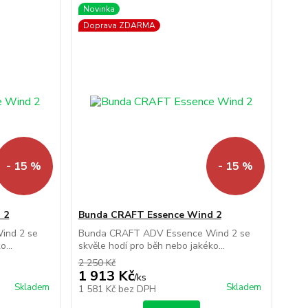
Novinka
Doprava ZDARMA
- 15 %
- 15 %
 2
Bunda CRAFT Essence Wind 2
ind 2 se
Bunda CRAFT ADV Essence Wind 2 se
...
skvěle hodí pro běh nebo jakéko...
2 250 Kč
1 913 Kč
/
ks
Skladem
Skladem
1 581 Kč
bez DPH