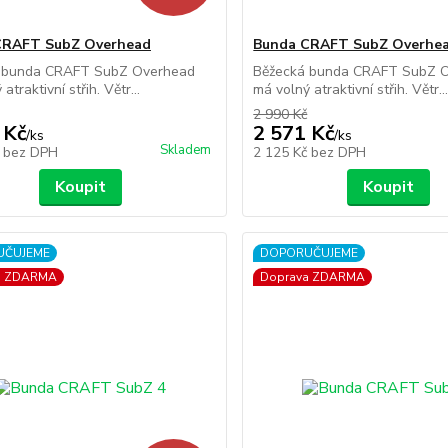
CRAFT SubZ Overhead
Bunda CRAFT SubZ Overhe
 bunda CRAFT SubZ Overhead
Běžecká bunda CRAFT SubZ 
atraktivní střih. Větr...
má volný atraktivní střih. Větr..
2 990 Kč
 Kč
2 571 Kč
/
ks
/
ks
Skladem
č
bez DPH
2 125 Kč
bez DPH
Koupit
Koupit
UČUJEME
DOPORUČUJEME
a ZDARMA
Doprava ZDARMA