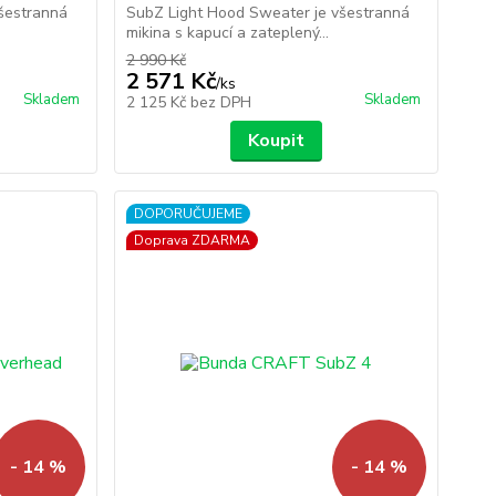
šestranná
SubZ Light Hood Sweater je všestranná
mikina s kapucí a zateplený...
2 990 Kč
2 571 Kč
/
ks
Skladem
Skladem
2 125 Kč
bez DPH
Koupit
DOPORUČUJEME
Doprava ZDARMA
- 14 %
- 14 %