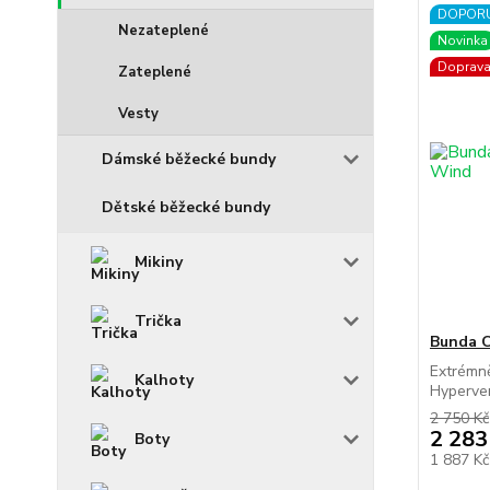
DOPOR
Nezateplené
Novinka
Doprav
Zateplené
Vesty
Dámské běžecké bundy
Dětské běžecké bundy
Mikiny
Trička
Bunda 
Extrémn
Kalhoty
Hyperven
2 750 Kč
2 283
Boty
1 887 K