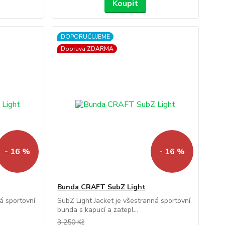
Koupit
DOPORUČUJEME
Doprava ZDARMA
- 16 %
- 16 %
Bunda CRAFT SubZ Light
á sportovní
SubZ Light Jacket je všestranná sportovní
bunda s kapucí a zatepl...
3 250 Kč