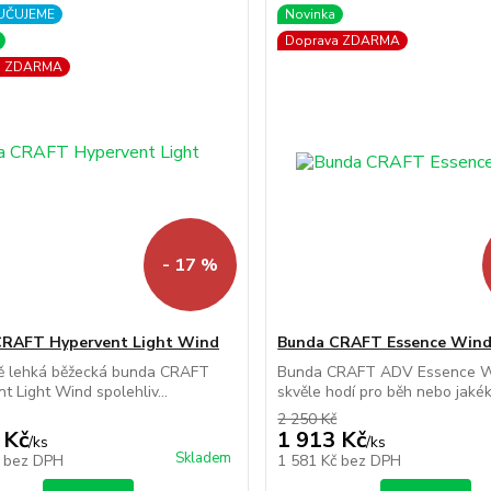
UČUJEME
Novinka
Doprava ZDARMA
a ZDARMA
- 17 %
CRAFT Hypervent Light Wind
Bunda CRAFT Essence Wind
ě lehká běžecká bunda CRAFT
Bunda CRAFT ADV Essence W
t Light Wind spolehliv...
skvěle hodí pro běh nebo jakéko
2 250 Kč
 Kč
1 913 Kč
/
ks
/
ks
Skladem
č
bez DPH
1 581 Kč
bez DPH