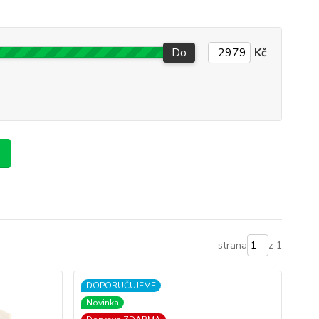
Do
Kč
strana
z 1
DOPORUČUJEME
Novinka