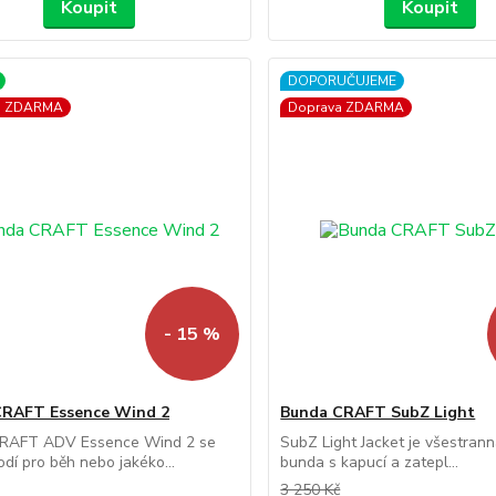
Koupit
Koupit
DOPORUČUJEME
a ZDARMA
Doprava ZDARMA
- 15 %
CRAFT Essence Wind 2
Bunda CRAFT SubZ Light
RAFT ADV Essence Wind 2 se
SubZ Light Jacket je všestrann
odí pro běh nebo jakéko...
bunda s kapucí a zatepl...
3 250 Kč