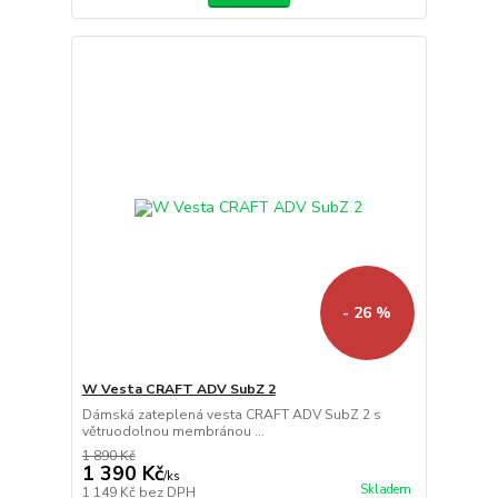
- 26 %
W Vesta CRAFT ADV SubZ 2
Dámská zateplená vesta CRAFT ADV SubZ 2 s
větruodolnou membránou ...
1 890 Kč
1 390 Kč
/
ks
Skladem
1 149 Kč
bez DPH