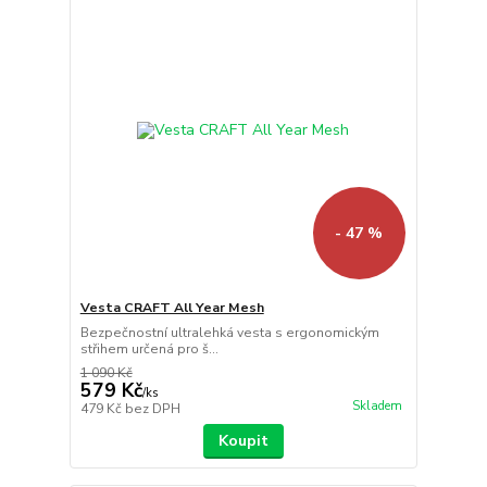
- 47 %
Vesta CRAFT All Year Mesh
Bezpečnostní ultralehká vesta s ergonomickým
střihem určená pro š...
1 090 Kč
579 Kč
/
ks
Skladem
479 Kč
bez DPH
Koupit