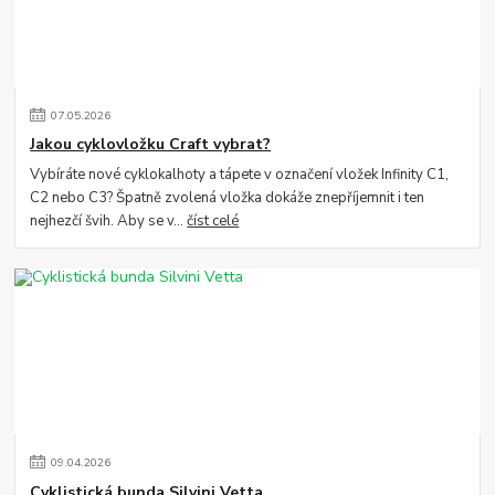
07
.
05
.
2026
Jakou cyklovložku Craft vybrat?
Vybíráte nové cyklokalhoty a tápete v označení vložek Infinity C1,
C2 nebo C3? Špatně zvolená vložka dokáže znepříjemnit i ten
nejhezčí švih. Aby se v...
číst celé
09
.
04
.
2026
Cyklistická bunda Silvini Vetta