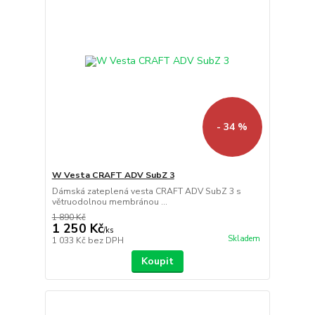
- 34 %
W Vesta CRAFT ADV SubZ 3
Dámská zateplená vesta CRAFT ADV SubZ 3 s
větruodolnou membránou ...
1 890 Kč
1 250 Kč
/
ks
Skladem
1 033 Kč
bez DPH
Koupit