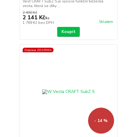
Vest CRAFT SubZ 5 je vysoce funkční běžecká
vesta, která se díky ...
2 490 Kč
2 141 Kč
/
ks
Skladem
1 769 Kč
bez DPH
Koupit
Doprava ZDARMA
- 14 %