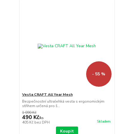
- 55 %
Vesta CRAFT All Year Mesh
Bezpečnostní ultralehká vesta s ergonomickým
střihem určená pro š...
1 090 Kč
490 Kč
/
ks
Skladem
405 Kč
bez DPH
Koupit