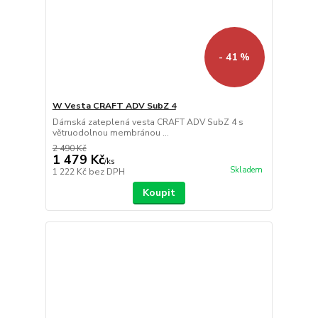
- 41 %
W Vesta CRAFT ADV SubZ 4
Dámská zateplená vesta CRAFT ADV SubZ 4 s
větruodolnou membránou ...
2 490 Kč
1 479 Kč
/
ks
Skladem
1 222 Kč
bez DPH
Koupit