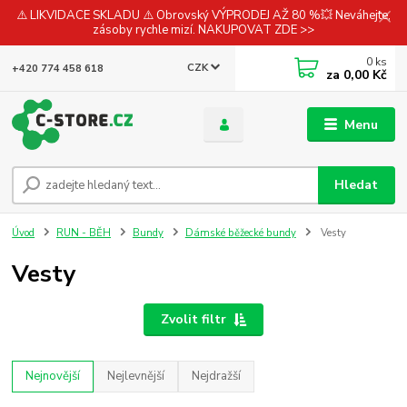
⚠️ LIKVIDACE SKLADU ⚠️ Obrovský VÝPRODEJ AŽ 80 %💥 Neváhejte,
zásoby rychle mizí. NAKUPOVAT ZDE >>
0
ks
CZK
+420 774 458 618
za
0,00 Kč
Menu
Hledat
Úvod
RUN - BĚH
Bundy
Dámské běžecké bundy
Vesty
Vesty
Zvolit filtr
Nejnovější
Nejlevnější
Nejdražší