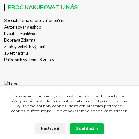
PROČ NAKUPOVAT U NÁS
Specialisté na sportovní oblečení
Autorizovaný eshop
Kvalita a Funkčnost
Doprava Zdarma
Značky velkých výkonů
15 let na trhu
Průkopník systému 3 vrstev
+420 774 458 618
Pro základní funkčnost, zpříjemnění používání webu, analytické
účely a v případě udělení souhlasu také pro účely cílení reklamy
využíváme soubory cookies. Nastavení vlastních preferencí
obchod@c-store.cz
cookies můžete kdykoli upravit odkazem ve spodní části stránek.
Souhlasím
Nastavení