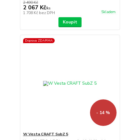
2 490 Kč
2 067 Kč
/
ks
Skladem
1 708 Kč
bez DPH
Koupit
Doprava ZDARMA
- 14 %
W Vesta CRAFT SubZ 5