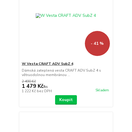
- 41 %
W Vesta CRAFT ADV SubZ 4
Dámská zateplená vesta CRAFT ADV SubZ 4 s
větruodolnou membránou ...
2 490 Kč
1 479 Kč
/
ks
Skladem
1 222 Kč
bez DPH
Koupit