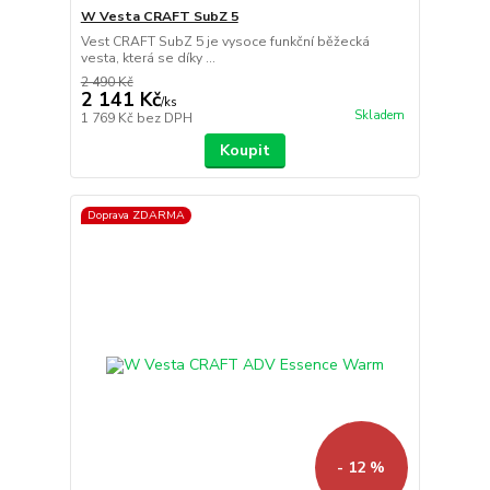
W Vesta CRAFT SubZ 5
Vest CRAFT SubZ 5 je vysoce funkční běžecká
vesta, která se díky ...
2 490 Kč
2 141 Kč
/
ks
Skladem
1 769 Kč
bez DPH
Koupit
Doprava ZDARMA
- 12 %