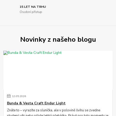
15 LET NA TRHU
Osobní přístup
Novinky z našeho blogu
12
.
05
.
2026
Bunda & Vesta Craft Endur Light
Znáte to – vyrazíte za sluníčka, ale v polovině švihu se zvedne
studený vítr nebo přijde lehká přeháňka. Právě pro tyto momenty je