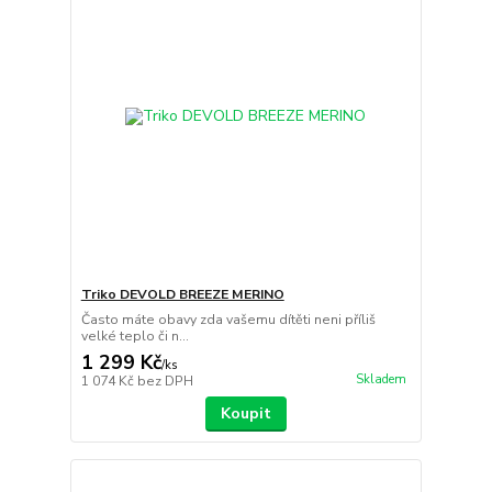
Triko DEVOLD BREEZE MERINO
Často máte obavy zda vašemu dítěti neni příliš
velké teplo či n...
1 299 Kč
/
ks
Skladem
1 074 Kč
bez DPH
Koupit