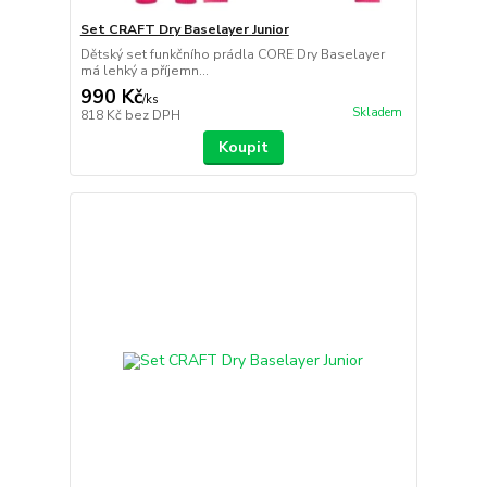
Set CRAFT Dry Baselayer Junior
Dětský set funkčního prádla CORE Dry Baselayer
má lehký a příjemn...
990 Kč
/
ks
Skladem
818 Kč
bez DPH
Koupit