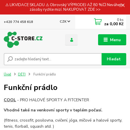
⚠️ LIKVIDACE SKLADU ⚠️ Obrovský VÝPRODEJ AŽ 80 %💥 Neváhejte,
zásoby rychle mizí. NAKUPOVAT ZDE >>
0
ks
CZK
+420 774 458 618
za
0,00 Kč
Menu
Hledat
Úvod
DĚTI
Funkční prádlo
Funkční prádlo
COOL
- PRO HALOVÉ SPORTY A FITCENTER
Vhodné také na
venkovní sporty v teplém počasí.
(fitness, crossfit, posilovna, cvičení, jóga, míčové a halové sporty,
tenis, florball, squash atd. )