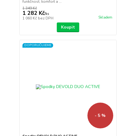
funkčnost, komfort a ...
1 349 Kč
1 282 Kč
/
ks
Skladem
1 060 Kč
bez DPH
Koupit
DOPORUČUJEME
- 5 %