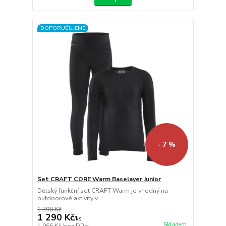
DOPORUČUJEME
- 7 %
Set CRAFT CORE Warm Baselayer Junior
Dětský funkční set CRAFT Warm je vhodný na
outdoorové aktivity v ...
1 390 Kč
1 290 Kč
/
ks
Skladem
1 066 Kč
bez DPH