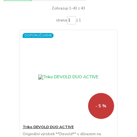
Zobrazuji 1-43 z 43
strana
z 1
DOPORUČUJEME
- 5 %
Triko DEVOLD DUO ACTIVE
Originální výrobek **Devold** s důrazem na