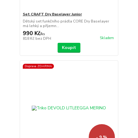
Set CRAFT Dry Baselayer Junior
Dětský set funkčního prádla CORE Dry Baselayer
má lehký a příjemn...
990 Kč
/
ks
Skladem
818 Kč
bez DPH
Koupit
Doprava ZDARMA
- 9 %