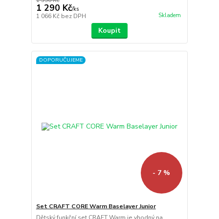
1 390 Kč
1 290 Kč
/
ks
Skladem
1 066 Kč
bez DPH
Koupit
DOPORUČUJEME
- 7 %
Set CRAFT CORE Warm Baselayer Junior
Dětský funkční set CRAFT Warm je vhodný na