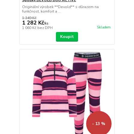
Spodky DEVOLD DUO ACTIVE
Originální výrobek **Devold** s důrazem na
funkčnost, komfort a ...
1 349 Kč
1 282 Kč
/
ks
Skladem
1 060 Kč
bez DPH
Koupit
- 13 %