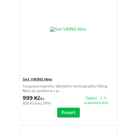
Set VIKING Nino
Souprava teplého dětského termoprádla Viking
Nino je vyrobena z p...
999 Kč
Dodání : 3 -5
/
ks
pracovních dnů
826 Kč
bez DPH
Koupit