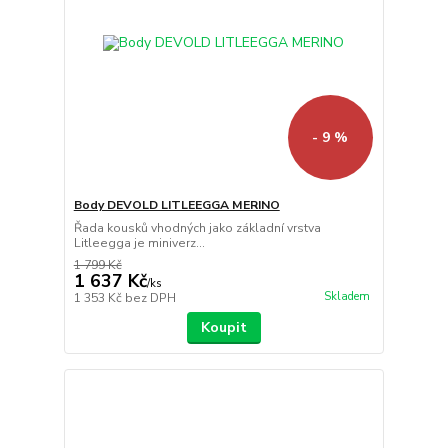
- 9 %
Body DEVOLD LITLEEGGA MERINO
Řada kousků vhodných jako základní vrstva
Litleegga je miniverz...
1 799 Kč
1 637 Kč
/
ks
Skladem
1 353 Kč
bez DPH
Koupit