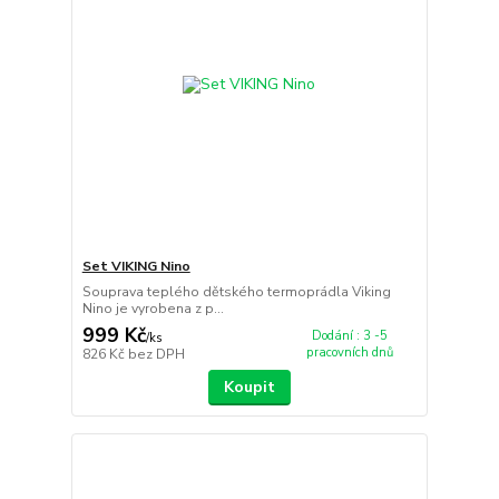
Set VIKING Nino
Souprava teplého dětského termoprádla Viking
Nino je vyrobena z p...
999 Kč
Dodání : 3 -5
/
ks
pracovních dnů
826 Kč
bez DPH
Koupit