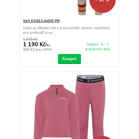
Set D1913 JADIS PR
Jadis je dětský set s polovičním zipem, navržený
pro pohodlí a vo...
1 375 Kč
1 190 Kč
Dodání : 4 - 7
/
ks
pracovních dnů
983 Kč
bez DPH
Koupit