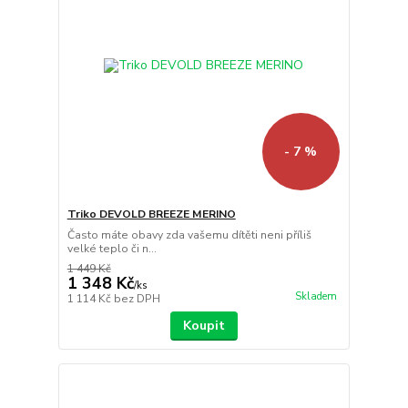
- 7 %
Triko DEVOLD BREEZE MERINO
Často máte obavy zda vašemu dítěti neni příliš
velké teplo či n...
1 449 Kč
1 348 Kč
/
ks
Skladem
1 114 Kč
bez DPH
Koupit