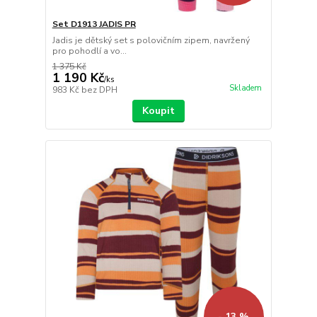
Set D1913 JADIS PR
Jadis je dětský set s polovičním zipem, navržený
pro pohodlí a vo...
1 375 Kč
1 190 Kč
/
ks
Skladem
983 Kč
bez DPH
Koupit
- 13 %