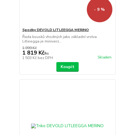
- 9 %
Spodky DEVOLD LITLEEGGA MERINO
Řada kousků vhodných jako základní vrstva
Litleegga je miniverz...
1 999 Kč
1 819 Kč
/
ks
Skladem
1 503 Kč
bez DPH
Koupit