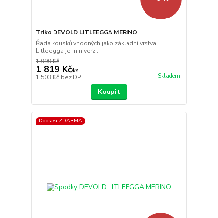
Triko DEVOLD LITLEEGGA MERINO
Řada kousků vhodných jako základní vrstva
Litleegga je miniverz...
1 999 Kč
1 819 Kč
/
ks
Skladem
1 503 Kč
bez DPH
Koupit
Doprava ZDARMA