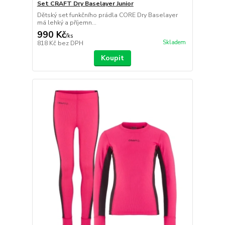
Set CRAFT Dry Baselayer Junior
Dětský set funkčního prádla CORE Dry Baselayer
má lehký a příjemn...
990 Kč
/
ks
Skladem
818 Kč
bez DPH
Koupit