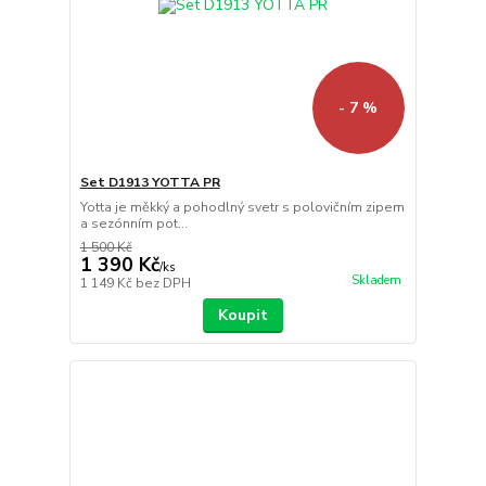
- 7 %
Set D1913 YOTTA PR
Yotta je měkký a pohodlný svetr s polovičním zipem
a sezónním pot...
1 500 Kč
1 390 Kč
/
ks
Skladem
1 149 Kč
bez DPH
Koupit