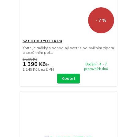
- 7 %
Set D1913 YOTTA PR
Yotta je měkký a pohodlný svetr s polovičním zipem
a sezónním pot...
1 500 Kč
1 390 Kč
Dodání : 4 - 7
/
ks
pracovních dnů
1 149 Kč
bez DPH
Koupit