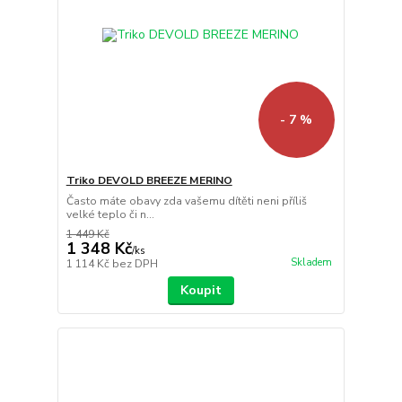
- 7 %
Triko DEVOLD BREEZE MERINO
Často máte obavy zda vašemu dítěti neni příliš
velké teplo či n...
1 449 Kč
1 348 Kč
/
ks
Skladem
1 114 Kč
bez DPH
Koupit