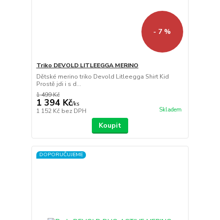
- 7 %
Triko DEVOLD LITLEEGGA MERINO
Dětské merino triko Devold Litleegga Shirt Kid
Prostě jdi i s d...
1 499 Kč
1 394 Kč
/
ks
Skladem
1 152 Kč
bez DPH
Koupit
DOPORUČUJEME