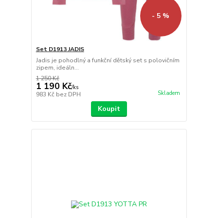
- 5 %
Set D1913 JADIS
Jadis je pohodlný a funkční dětský set s polovičním
zipem, ideáln...
1 250 Kč
1 190 Kč
/
ks
Skladem
983 Kč
bez DPH
Koupit