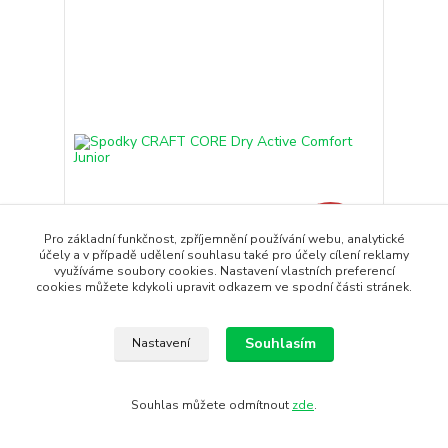
Pro základní funkčnost, zpříjemnění používání webu, analytické
- 32 %
účely a v případě udělení souhlasu také pro účely cílení reklamy
využíváme soubory cookies. Nastavení vlastních preferencí
cookies můžete kdykoli upravit odkazem ve spodní části stránek.
Spodky CRAFT CORE Dry Active Comfort Junior
Přichází nová generace oblíbené řady Active
Souhlasím
Nastavení
Comfort Dětské funkčn...
1 090 Kč
739 Kč
/
ks
Skladem
Souhlas můžete odmítnout
zde
.
611 Kč
bez DPH
Koupit