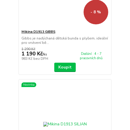
- 8 %
Mikina D1913 GIBBS
Gibbs je nadýchaná dětská bunda s plyšem, ideální
pro vrstvení bě...
1 290 Kč
1 190 Kč
Dodání : 4 - 7
/
ks
pracovních dnů
983 Kč
bez DPH
Koupit
Novinka