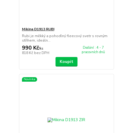
Mikina D1913 RUBI
Rubi je měkký a pohodlný fleecový svetr s rovným
střihem, ideáln...
990 Kč
Dodání : 4 - 7
/
ks
pracovních dnů
818 Kč
bez DPH
Koupit
Novinka