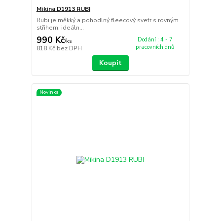
Mikina D1913 RUBI
Rubi je měkký a pohodlný fleecový svetr s rovným
střihem, ideáln...
990 Kč
Dodání : 4 - 7
/
ks
pracovních dnů
818 Kč
bez DPH
Koupit
Novinka