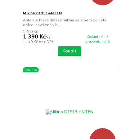
Mikina D1913 ANTEN
Anten je hravá dětská mikina se zipem po celé
délce, navržená v b...
1 490 Kč
1 390 Kč
Dodání : 4 - 7
/
ks
pracovních dnů
1 149 Kč
bez DPH
Koupit
Novinka