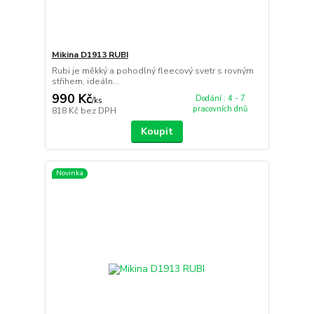
Mikina D1913 RUBI
Rubi je měkký a pohodlný fleecový svetr s rovným
střihem, ideáln...
990 Kč
Dodání : 4 - 7
/
ks
pracovních dnů
818 Kč
bez DPH
Koupit
Novinka