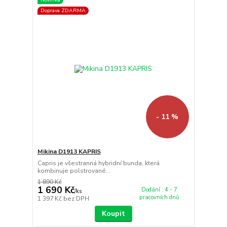
Doprava ZDARMA
- 11 %
Mikina D1913 KAPRIS
Capris je všestranná hybridní bunda, která
kombinuje polstrované...
1 890 Kč
1 690 Kč
Dodání : 4 - 7
/
ks
pracovních dnů
1 397 Kč
bez DPH
Koupit