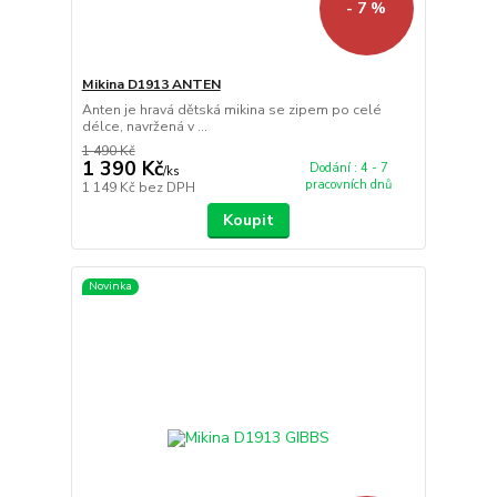
- 7 %
Mikina D1913 ANTEN
Anten je hravá dětská mikina se zipem po celé
délce, navržená v ...
1 490 Kč
1 390 Kč
Dodání : 4 - 7
/
ks
pracovních dnů
1 149 Kč
bez DPH
Koupit
Novinka