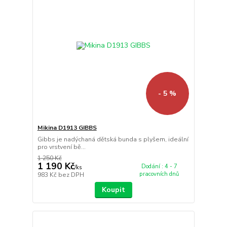
- 5 %
Mikina D1913 GIBBS
Gibbs je nadýchaná dětská bunda s plyšem, ideální
pro vrstvení bě...
1 250 Kč
1 190 Kč
Dodání : 4 - 7
/
ks
pracovních dnů
983 Kč
bez DPH
Koupit