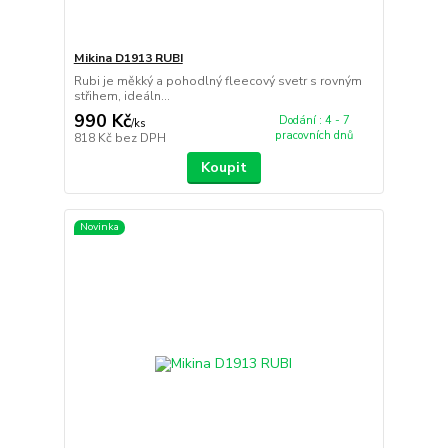
Mikina D1913 RUBI
Rubi je měkký a pohodlný fleecový svetr s rovným
střihem, ideáln...
990 Kč
Dodání : 4 - 7
/
ks
pracovních dnů
818 Kč
bez DPH
Koupit
Novinka