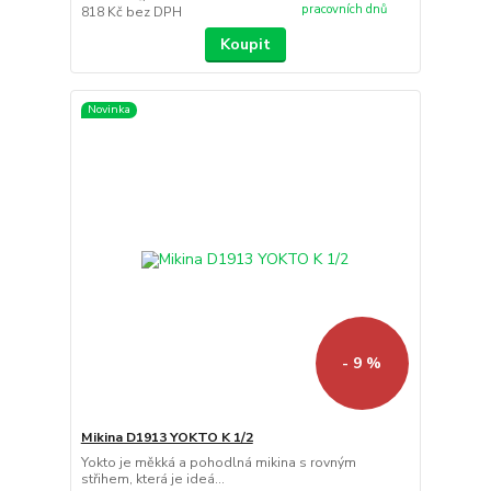
pracovních dnů
818 Kč
bez DPH
Koupit
Novinka
- 9 %
Mikina D1913 YOKTO K 1/2
Yokto je měkká a pohodlná mikina s rovným
střihem, která je ideá...