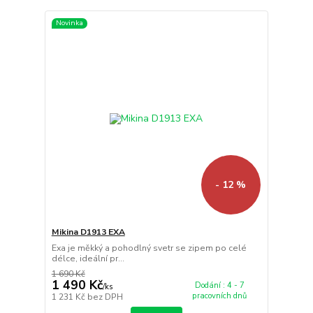
Novinka
- 12 %
Mikina D1913 EXA
Exa je měkký a pohodlný svetr se zipem po celé
délce, ideální pr...
1 690 Kč
1 490 Kč
Dodání : 4 - 7
/
ks
pracovních dnů
1 231 Kč
bez DPH