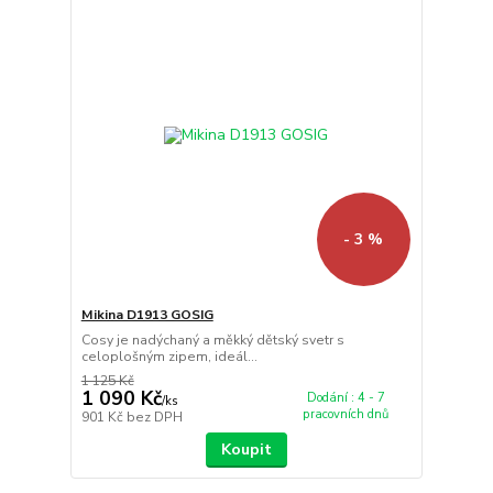
- 3 %
Mikina D1913 GOSIG
Cosy je nadýchaný a měkký dětský svetr s
celoplošným zipem, ideál...
1 125 Kč
1 090 Kč
Dodání : 4 - 7
/
ks
pracovních dnů
901 Kč
bez DPH
Koupit