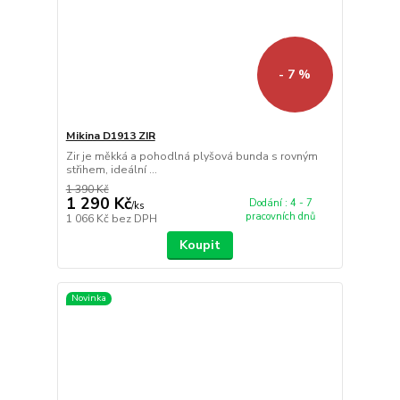
- 7 %
Mikina D1913 ZIR
Zir je měkká a pohodlná plyšová bunda s rovným
střihem, ideální ...
1 390 Kč
1 290 Kč
Dodání : 4 - 7
/
ks
pracovních dnů
1 066 Kč
bez DPH
Koupit
Novinka