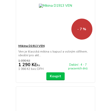
- 7 %
Mikina D1913 VEN
Ven je klasická mikina s kapucí a volným střihem,
ideální pro akt...
1 390 Kč
1 290 Kč
Dodání : 4 - 7
/
ks
pracovních dnů
1 066 Kč
bez DPH
Koupit