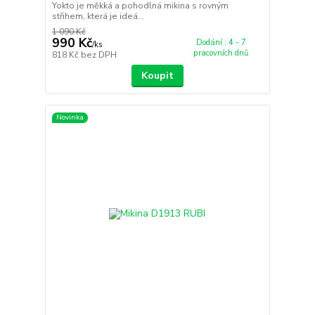
Yokto je měkká a pohodlná mikina s rovným
střihem, která je ideá...
1 090 Kč
990 Kč
Dodání : 4 - 7
/
ks
pracovních dnů
818 Kč
bez DPH
Koupit
Novinka