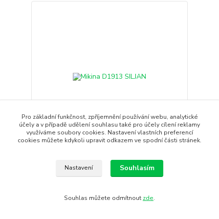
Pro základní funkčnost, zpříjemnění používání webu, analytické
- 5 %
účely a v případě udělení souhlasu také pro účely cílení reklamy
využíváme soubory cookies. Nastavení vlastních preferencí
cookies můžete kdykoli upravit odkazem ve spodní části stránek.
Mikina D1913 SILJAN
Siljan je měkká a pohodlná dětská mikina s
Souhlasím
Nastavení
celoplošným zipem, ide...
1 250 Kč
1 190 Kč
/
ks
Souhlas můžete odmítnout
zde
.
Skladem
983 Kč
bez DPH
Koupit