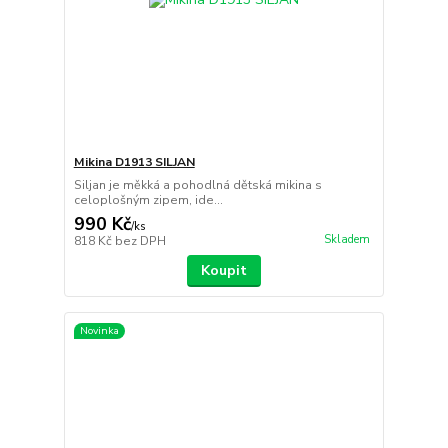
Mikina D1913 SILJAN
Siljan je měkká a pohodlná dětská mikina s
celoplošným zipem, ide...
990 Kč
/
ks
Skladem
818 Kč
bez DPH
Koupit
Novinka