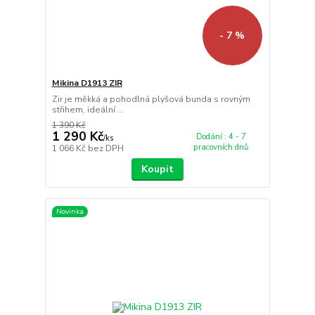
- 7 %
Mikina D1913 ZIR
Zir je měkká a pohodlná plyšová bunda s rovným
střihem, ideální ...
1 390 Kč
1 290 Kč
Dodání : 4 - 7
/
ks
pracovních dnů
1 066 Kč
bez DPH
Koupit
Novinka