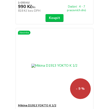
1 090 Kč
990 Kč
Dodání : 4 - 7
/
ks
pracovních dnů
818 Kč
bez DPH
Koupit
Novinka
- 9 %
Mikina D1913 YOKTO K 1/2