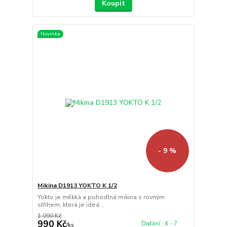
Koupit
Novinka
- 9 %
Mikina D1913 YOKTO K 1/2
Yokto je měkká a pohodlná mikina s rovným
střihem, která je ideá...
1 090 Kč
990 Kč
Dodání : 4 - 7
/
ks