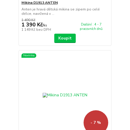
Mikina D1913 ANTEN
Anten je hravá dětská mikina se zipem po celé
délce, navržená v ...
1 490 Kč
1 390 Kč
Dodání : 4 - 7
/
ks
pracovních dnů
1 149 Kč
bez DPH
Koupit
Novinka
- 7 %