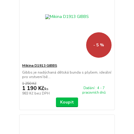
- 5 %
Mikina D1913 GIBBS
Gibbs je nadýchaná dětská bunda s plyšem, ideální
pro vrstvení bě...
1 250 Kč
1 190 Kč
Dodání : 4 - 7
/
ks
pracovních dnů
983 Kč
bez DPH
Koupit