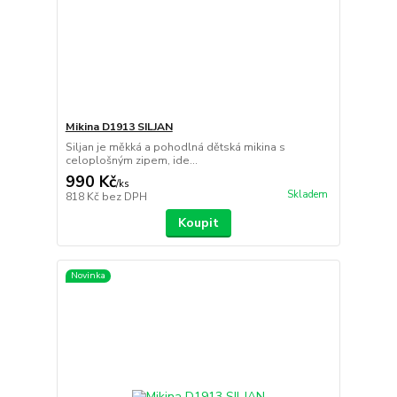
Mikina D1913 SILJAN
Siljan je měkká a pohodlná dětská mikina s
celoplošným zipem, ide...
990 Kč
/
ks
Skladem
818 Kč
bez DPH
Koupit
Novinka