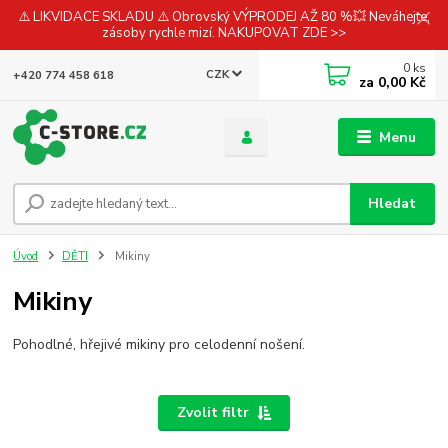
⚠️ LIKVIDACE SKLADU ⚠️ Obrovský VÝPRODEJ AŽ 80 %💥 Neváhejte,
zásoby rychle mizí. NAKUPOVAT ZDE >>
0
ks
CZK
+420 774 458 618
za
0,00 Kč
Menu
Hledat
Úvod
DĚTI
Mikiny
Mikiny
Pohodlné, hřejivé mikiny pro celodenní nošení.
Zvolit filtr