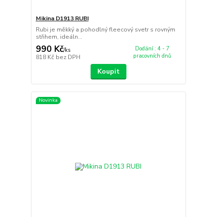
Mikina D1913 RUBI
Rubi je měkký a pohodlný fleecový svetr s rovným
střihem, ideáln...
990 Kč
Dodání : 4 - 7
/
ks
pracovních dnů
818 Kč
bez DPH
Koupit
Novinka