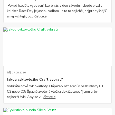
Pokud hledáte vybavení, které vás v den závodu nebude brzdit,
kolekce Race Day je jasnou volbou. Je to to nejlehčí, nejprodyšnější
a nejrychlejší, co...
číst celé
07
.
05
.
2026
Jakou cyklovložku Craft vybrat?
Vybíráte nové cyklokalhoty a tápete v označení vložek Infinity C1,
C2 nebo C3? Špatně zvolená vložka dokáže znepříjemnit i ten
nejhezčí švih. Aby se v...
číst celé