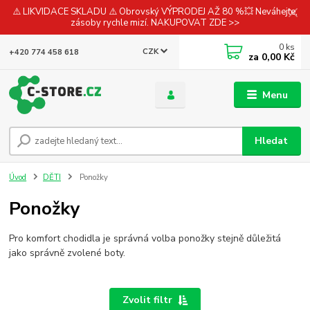
⚠️ LIKVIDACE SKLADU ⚠️ Obrovský VÝPRODEJ AŽ 80 %💥 Neváhejte,
zásoby rychle mizí. NAKUPOVAT ZDE >>
0
ks
CZK
+420 774 458 618
za
0,00 Kč
Menu
Hledat
Úvod
DĚTI
Ponožky
Ponožky
Pro komfort chodidla je správná volba ponožky stejně důležitá
jako správně zvolené boty.
Zvolit filtr