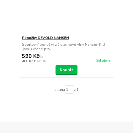
Ponožky DEVOLD NANSEN
Sportovní ponožky z čisté, nové vlny Nansen Kid
jsou určené pro ...
590 Kč
/
ks
Skladem
488 Kč
bez DPH
Koupit
strana
z 1