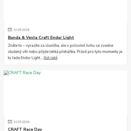
12
.
05
.
2026
Bunda & Vesta Craft Endur Light
Znáte to – vyrazíte za sluníčka, ale v polovině švihu se zvedne
studený vítr nebo přijde lehká přeháňka. Právě pro tyto momenty je
tu řada Endur Light...
číst celé
11
.
05
.
2026
CRAFT Race Day