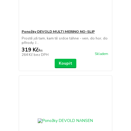
Ponožky DEVOLD MULTI MERINO NO-SLIP
Prostě jdi tam, kam tě srdce táhne - ven, do hor, do
přírody. J...
319 Kč
/
ks
Skladem
264 Kč
bez DPH
Koupit