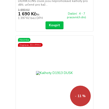
DIDRIKSONS Dusk jsou nepromokavé kalhoty pro
děti, určené pro kaž...
1 890 Kč
1 690 Kč
Dodání : 4 - 7
/
ks
pracovních dnů
1 397 Kč
bez DPH
Koupit
Novinka
Doprava ZDARMA
- 11 %