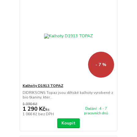
- 7 %
Kalhoty D1913 TOPAZ
DIDRIKSONS Topaz jsou dětské kalhoty vyrobené z
bio tkaniny, kter...
1 390 Kč
1 290 Kč
Dodání : 4 - 7
/
ks
pracovních dnů
1 066 Kč
bez DPH
Koupit