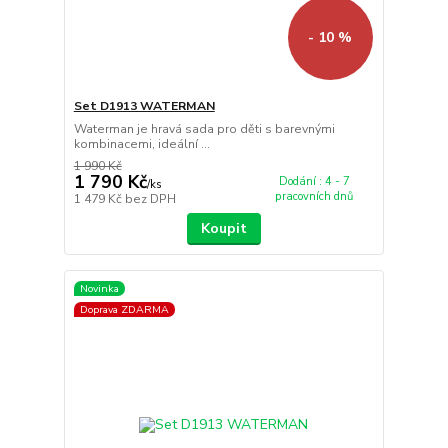
- 10 %
Set D1913 WATERMAN
Waterman je hravá sada pro děti s barevnými
kombinacemi, ideální ...
1 990 Kč
1 790 Kč
Dodání : 4 - 7
/
ks
pracovních dnů
1 479 Kč
bez DPH
Koupit
Novinka
Doprava ZDARMA