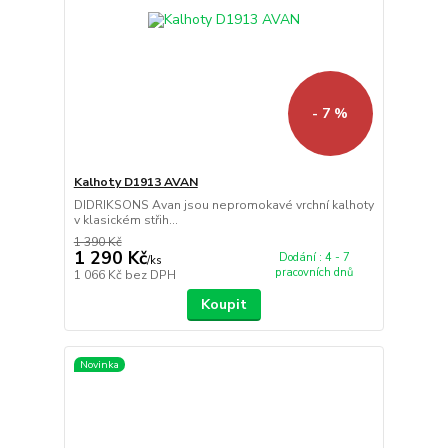
- 7 %
Kalhoty D1913 AVAN
DIDRIKSONS Avan jsou nepromokavé vrchní kalhoty
v klasickém střih...
1 390 Kč
1 290 Kč
Dodání : 4 - 7
/
ks
pracovních dnů
1 066 Kč
bez DPH
Koupit
Novinka