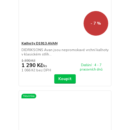
- 7 %
Kalhoty D1913 AVAN
DIDRIKSONS Avan jsou nepromokavé vrchní kalhoty
v klasickém střih...
1 390 Kč
1 290 Kč
Dodání : 4 - 7
/
ks
pracovních dnů
1 066 Kč
bez DPH
Koupit
Novinka