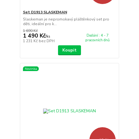
Set D1913 SLASKEMAN
Slaskeman je nepromokavý pláštěnkový set pro
děti, ideální pro k...
1 690 Kč
1 490 Kč
Dodání : 4 - 7
/
ks
pracovních dnů
1 231 Kč
bez DPH
Koupit
Novinka