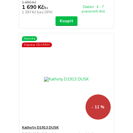
1 890 Kč
1 690 Kč
Dodání : 4 - 7
/
ks
pracovních dnů
1 397 Kč
bez DPH
Koupit
Novinka
Doprava ZDARMA
- 11 %
Kalhoty D1913 DUSK