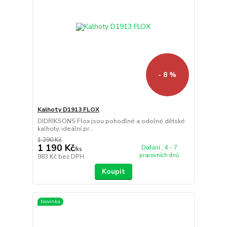
- 8 %
Kalhoty D1913 FLOX
DIDRIKSONS Flox jsou pohodlné a odolné dětské
kalhoty, ideální pr...
1 290 Kč
1 190 Kč
Dodání : 4 - 7
/
ks
pracovních dnů
983 Kč
bez DPH
Koupit
Novinka