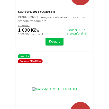
Kalhoty D1913 FOXEN BIB
DIDRIKSONS Foxen jsou dětské kalhoty s volným
střihem, vhodné pro...
1 890 Kč
1 690 Kč
Dodání : 4 - 7
/
ks
pracovních dnů
1 397 Kč
bez DPH
Koupit
Novinka
Doprava ZDARMA