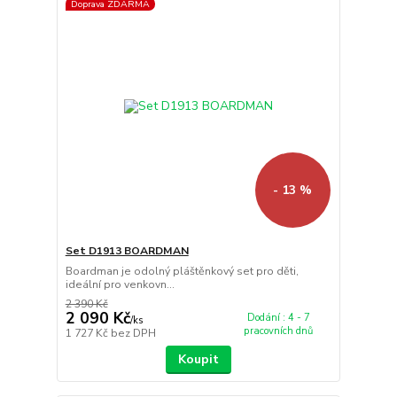
Doprava ZDARMA
- 13 %
Set D1913 BOARDMAN
Boardman je odolný pláštěnkový set pro děti,
ideální pro venkovn...
2 390 Kč
2 090 Kč
Dodání : 4 - 7
/
ks
pracovních dnů
1 727 Kč
bez DPH
Koupit