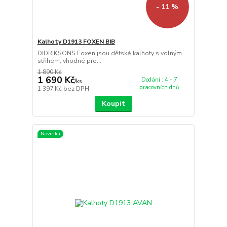
- 11 %
Kalhoty D1913 FOXEN BIB
DIDRIKSONS Foxen jsou dětské kalhoty s volným
střihem, vhodné pro...
1 890 Kč
1 690 Kč
Dodání : 4 - 7
/
ks
pracovních dnů
1 397 Kč
bez DPH
Koupit
Novinka