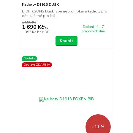
Kalhoty D1913 DUSK
DIDRIKSONS Dusk jsou nepromokavé kalhoty pro
děti, určené pro kaž...
1 890 Kč
1 690 Kč
Dodání : 4 - 7
/
ks
pracovních dnů
1 397 Kč
bez DPH
Koupit
Novinka
Doprava ZDARMA
- 11 %