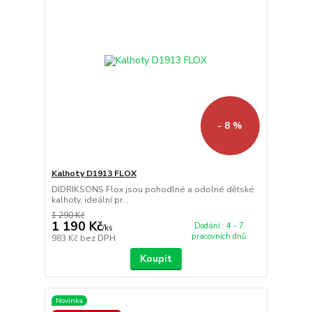
- 8 %
Kalhoty D1913 FLOX
DIDRIKSONS Flox jsou pohodlné a odolné dětské
kalhoty, ideální pr...
1 290 Kč
1 190 Kč
Dodání : 4 - 7
/
ks
pracovních dnů
983 Kč
bez DPH
Koupit
Novinka