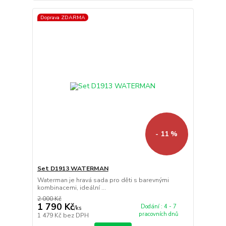
Doprava ZDARMA
- 11 %
Set D1913 WATERMAN
Waterman je hravá sada pro děti s barevnými
kombinacemi, ideální ...
2 000 Kč
1 790 Kč
Dodání : 4 - 7
/
ks
pracovních dnů
1 479 Kč
bez DPH