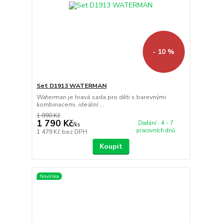
- 10 %
Set D1913 WATERMAN
Waterman je hravá sada pro děti s barevnými
kombinacemi, ideální ...
1 990 Kč
1 790 Kč
Dodání : 4 - 7
/
ks
pracovních dnů
1 479 Kč
bez DPH
Koupit
Novinka