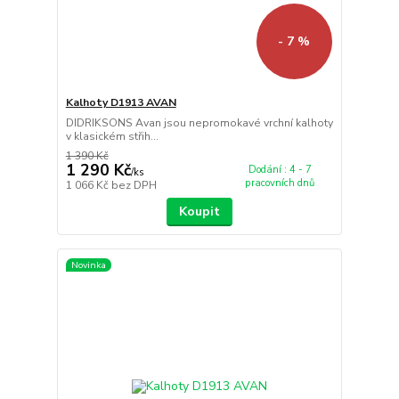
- 7 %
Kalhoty D1913 AVAN
DIDRIKSONS Avan jsou nepromokavé vrchní kalhoty
v klasickém střih...
1 390 Kč
1 290 Kč
Dodání : 4 - 7
/
ks
pracovních dnů
1 066 Kč
bez DPH
Koupit
Novinka