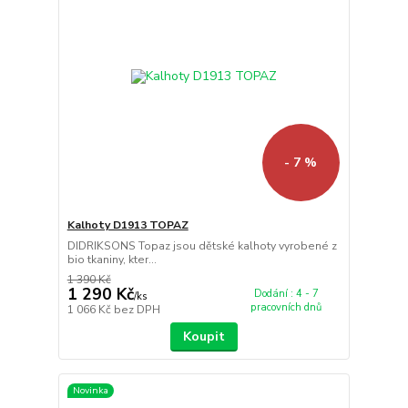
- 7 %
Kalhoty D1913 TOPAZ
DIDRIKSONS Topaz jsou dětské kalhoty vyrobené z
bio tkaniny, kter...
1 390 Kč
1 290 Kč
Dodání : 4 - 7
/
ks
pracovních dnů
1 066 Kč
bez DPH
Koupit
Novinka