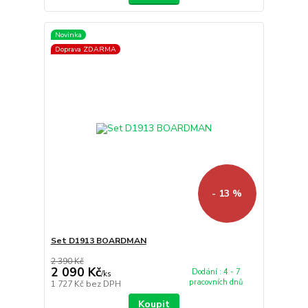
Novinka
Doprava ZDARMA
- 13 %
Set D1913 BOARDMAN
2 390 Kč
2 090 Kč
Dodání : 4 - 7
/
ks
pracovních dnů
1 727 Kč
bez DPH
Koupit