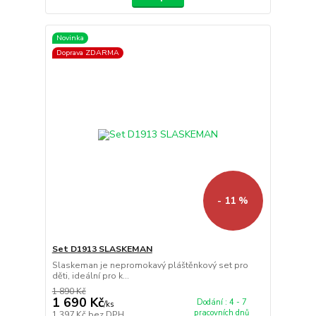
Novinka
Doprava ZDARMA
- 11 %
Set D1913 SLASKEMAN
Slaskeman je nepromokavý pláštěnkový set pro
děti, ideální pro k...
1 890 Kč
1 690 Kč
Dodání : 4 - 7
/
ks
pracovních dnů
1 397 Kč
bez DPH