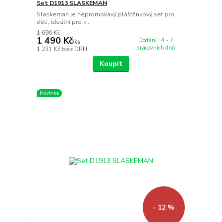
Set D1913 SLASKEMAN
Slaskeman je nepromokavý pláštěnkový set pro
děti, ideální pro k...
1 690 Kč
1 490 Kč
Dodání : 4 - 7
/
ks
pracovních dnů
1 231 Kč
bez DPH
Koupit
Novinka
- 12 %