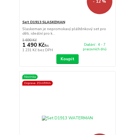
- 12 %
Set D1913 SLASKEMAN
Slaskeman je nepromokavý pláštěnkový set pro
děti, ideální pro k...
1 690 Kč
1 490 Kč
Dodání : 4 - 7
/
ks
pracovních dnů
1 231 Kč
bez DPH
Koupit
Novinka
Doprava ZDARMA