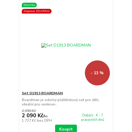
Novinka
Doprava ZDARMA
- 13 %
Set D1913 BOARDMAN
Boardman je odolný pláštěnkový set pro děti,
ideální pro venkovn...
2 390 Kč
2 090 Kč
Dodání : 4 - 7
/
ks
pracovních dnů
1 727 Kč
bez DPH
Koupit