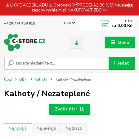
⚠️ LIKVIDACE SKLADU ⚠️ Obrovský VÝPRODEJ AŽ 80 %💥 Neváhejte,
zásoby rychle mizí. NAKUPOVAT ZDE >>
0
ks
CZK
+420 774 458 618
za
0,00 Kč
Menu
Hledat
Úvod
DĚTI
Kalhoty
Kalhoty / Nezateplené
Kalhoty / Nezateplené
Zvolit filtr
Nejnovější
Nejlevnější
Nejdražší