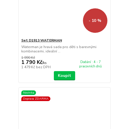
- 10 %
Set D1913 WATERMAN
Waterman je hravá sada pro děti s barevnými
kombinacemi, ideální ...
1 990 Kč
1 790 Kč
Dodání : 4 - 7
/
ks
pracovních dnů
1 479 Kč
bez DPH
Koupit
Novinka
Doprava ZDARMA