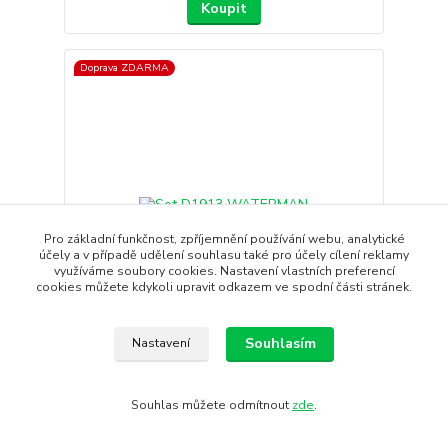
Koupit
Doprava ZDARMA
Pro základní funkčnost, zpříjemnění používání webu, analytické
účely a v případě udělení souhlasu také pro účely cílení reklamy
využíváme soubory cookies. Nastavení vlastních preferencí
cookies můžete kdykoli upravit odkazem ve spodní části stránek.
- 11 %
Souhlasím
Nastavení
Set D1913 WATERMAN
Waterman je hravá sada pro děti s barevnými
kombinacemi, ideální ...
Souhlas můžete odmítnout
zde
.
2 000 Kč
1 790 Kč
Dodání : 4 - 7
/
ks