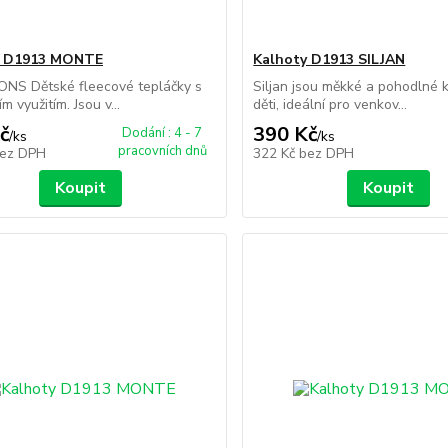
y D1913 MONTE
Kalhoty D1913 SILJAN
ONS Dětské fleecové tepláčky s
Siljan jsou měkké a pohodlné 
m využitím. Jsou v...
děti, ideální pro venkov...
č
390 Kč
Dodání : 4 - 7
/
ks
/
ks
pracovních dnů
ez DPH
322 Kč
bez DPH
Koupit
Koupit