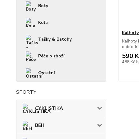
Boty
Kola
Kalhot
Tašky & Batohy
Kalhoty 
dobrodruž
590 K
Péče o zboží
488 Kč
b
Ostatní
SPORTY
CYKLISTIKA
BĚH