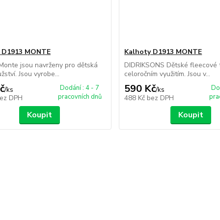
y D1913 MONTE
Kalhoty D1913 MONTE
Monte jsou navrženy pro dětská
DIDRIKSONS Dětské fleecové t
ství. Jsou vyrobe...
celoročním využitím. Jsou v...
č
590 Kč
Dodání : 4 - 7
Dod
/
ks
/
ks
pracovních dnů
pra
ez DPH
488 Kč
bez DPH
Koupit
Koupit