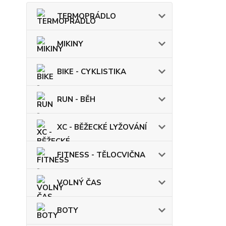
TERMOPRÁDLO
MIKINY
BIKE - CYKLISTIKA
RUN - BĚH
XC - BĚŽECKÉ LYŽOVÁNÍ
FITNESS - TĚLOCVIČNA
VOLNÝ ČAS
BOTY