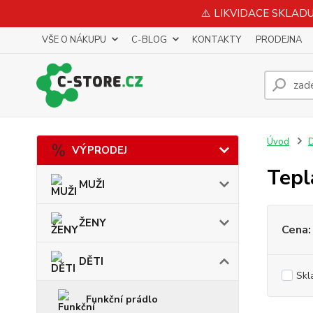
⚠️ LIKVIDACE SKLADU 
VŠE O NÁKUPU
C-BLOG
KONTAKTY
PRODEJNA
Úvod
VÝPRODEJ
Tepl
MUŽI
ŽENY
Cena:
DĚTI
Skl
Funkční prádlo