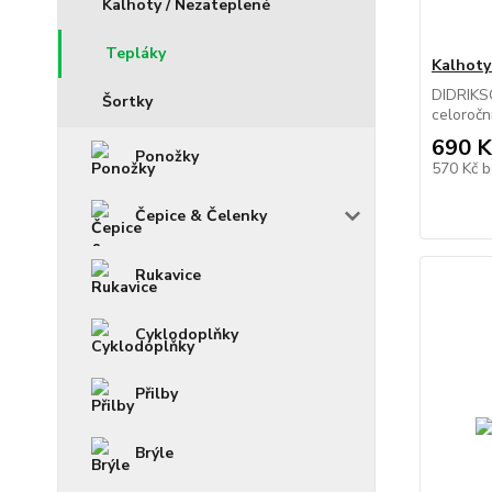
Kalhoty / Nezateplené
Tepláky
Kalhot
DIDRIKS
Šortky
celoroční
690 K
Ponožky
570 Kč
b
Čepice & Čelenky
Rukavice
Cyklodoplňky
Přilby
Brýle