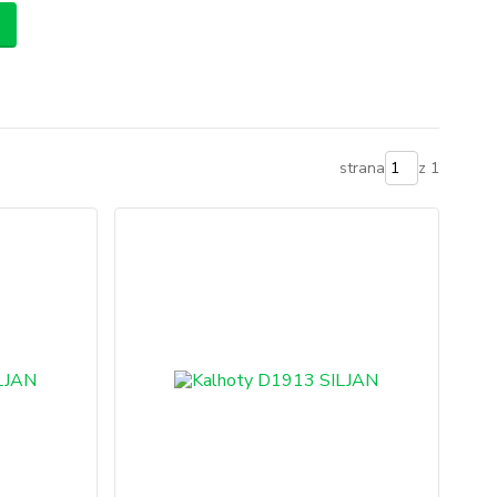
strana
z 1