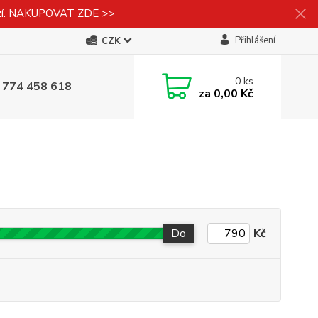
izí. NAKUPOVAT ZDE >>
Přihlášení
CZK
0
ks
 774 458 618
za
0,00 Kč
Do
Kč