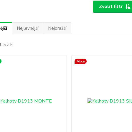
Zvolit filtr
ější
Nejlevnější
Nejdražší
1-5 z 5
Akce