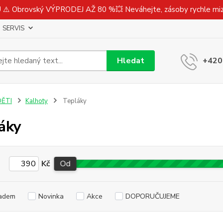
⚠️ Obrovský VÝPRODEJ AŽ 80 %💥 Neváhejte, zásoby rychle m
SERVIS
Hledat
+420
DĚTI
Kalhoty
Tepláky
áky
Kč
Od
adem
Novinka
Akce
DOPORUČUJEME