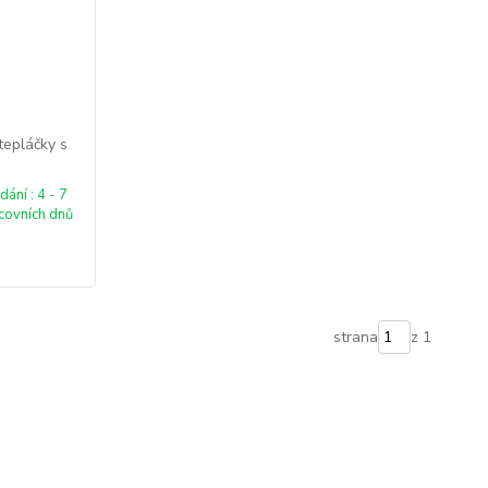
epláčky s
ání : 4 - 7
covních dnů
strana
z 1