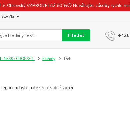
⚠️ Obrovský VÝPRODEJ AŽ 80 %💥 Neváhejte, zásoby rychle m
SERVIS
Hledat
+420
ITNESS / CROSSFIT
Kalhoty
Děti
tegorii nebylo nalezeno žádné zboží.