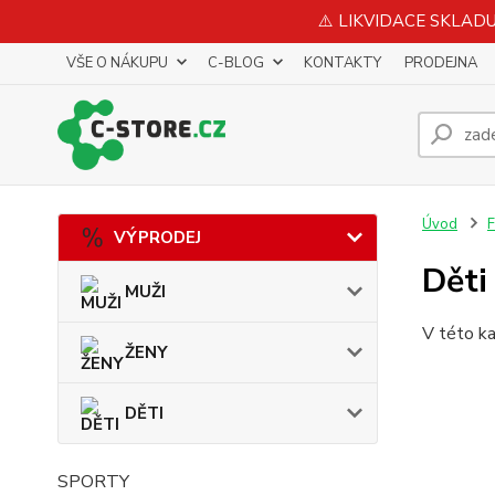
⚠️ LIKVIDACE SKLADU 
VŠE O NÁKUPU
C-BLOG
KONTAKTY
PRODEJNA
Úvod
F
VÝPRODEJ
Děti
MUŽI
V této ka
ŽENY
DĚTI
SPORTY