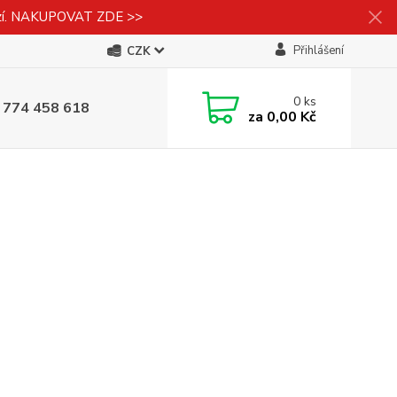
izí. NAKUPOVAT ZDE >>
Přihlášení
CZK
0
ks
 774 458 618
za
0,00 Kč