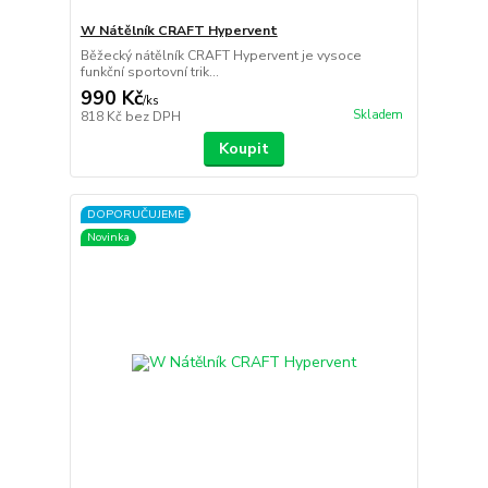
W Nátělník CRAFT Hypervent
Běžecký nátělník CRAFT Hypervent je vysoce
funkční sportovní trik...
990 Kč
/
ks
Skladem
818 Kč
bez DPH
Koupit
DOPORUČUJEME
Novinka