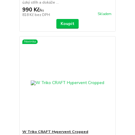
úzký střih a dokáže ...
990 Kč
/
ks
Skladem
818 Kč
bez DPH
Koupit
Novinka
W Triko CRAFT Hypervent Cropped