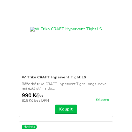
W Triko CRAFT Hypervent Tight LS
Běžecké triko CRAFT Hypervent Tight Longsleeve
má úzký střih a do...
990 Kč
/
ks
Skladem
818 Kč
bez DPH
Koupit
Novinka