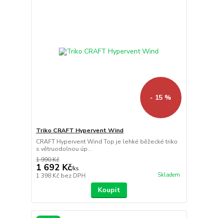
- 15 %
Triko CRAFT Hypervent Wind
CRAFT Hypervent Wind Top je lehké běžecké triko
s větruodolnou úp...
1 990 Kč
1 692 Kč
/
ks
Skladem
1 398 Kč
bez DPH
Koupit