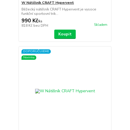
W Nátělník CRAFT Hypervent
Běžecký nátělník CRAFT Hypervent je vysoce
funkční sportovní trik...
990 Kč
/
ks
Skladem
818 Kč
bez DPH
Koupit
DOPORUČUJEME
Novinka