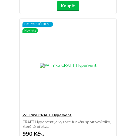
Koupit
DOPORUČUJEME
Novinka
W Triko CRAFT Hypervent
CRAFT Hypervent je vysoce funkční sportovní triko,
které tě překv...
990 Kč
/
ks