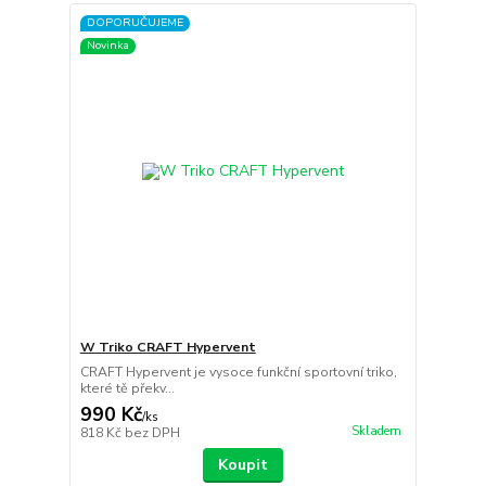
DOPORUČUJEME
Novinka
W Triko CRAFT Hypervent
CRAFT Hypervent je vysoce funkční sportovní triko,
které tě překv...
990 Kč
/
ks
Skladem
818 Kč
bez DPH
Koupit