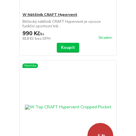
W Nátělník CRAFT Hypervent
Běžecký nátělník CRAFT Hypervent je vysoce
funkční sportovní trik...
990 Kč
/
ks
Skladem
818 Kč
bez DPH
Koupit
Novinka
- 5 %