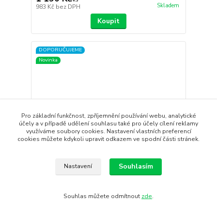
Skladem
983 Kč
bez DPH
Koupit
DOPORUČUJEME
Novinka
Pro základní funkčnost, zpříjemnění používání webu, analytické
účely a v případě udělení souhlasu také pro účely cílení reklamy
využíváme soubory cookies. Nastavení vlastních preferencí
cookies můžete kdykoli upravit odkazem ve spodní části stránek.
Souhlasím
Nastavení
Triko CRAFT Hypervent
Souhlas můžete odmítnout
zde
.
CRAFT Hypervent je vysoce funkční sportovní triko,
které tě překv...