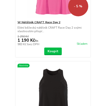
- 5 %
W Nátělník CRAFT Race Day 2
Elitní běžecký nátělník CRAFT Race Day 2 svými
vlastnostmi přispí...
1 250 Kč
1 190 Kč
/
ks
Skladem
983 Kč
bez DPH
Koupit
Novinka