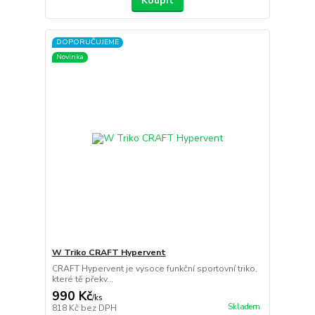
Koupit
DOPORUČUJEME
Novinka
W Triko CRAFT Hypervent
CRAFT Hypervent je vysoce funkční sportovní triko,
které tě překv...
990 Kč
/
ks
Skladem
818 Kč
bez DPH