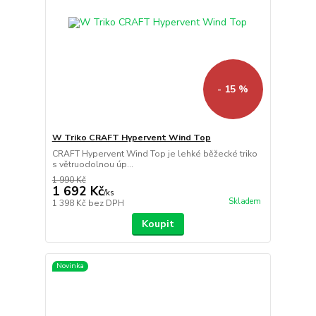
- 15 %
W Triko CRAFT Hypervent Wind Top
CRAFT Hypervent Wind Top je lehké běžecké triko
s větruodolnou úp...
1 990 Kč
1 692 Kč
/
ks
Skladem
1 398 Kč
bez DPH
Koupit
Novinka