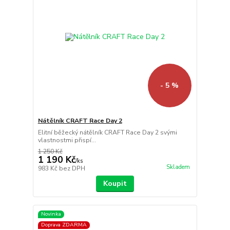
- 5 %
Nátělník CRAFT Race Day 2
Elitní běžecký nátělník CRAFT Race Day 2 svými
vlastnostmi přispí...
1 250 Kč
1 190 Kč
/
ks
Skladem
983 Kč
bez DPH
Koupit
Novinka
Doprava ZDARMA