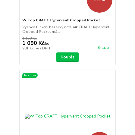
W Top CRAFT Hypervent Cropped Pocket
Vysoce funkční běžecký nátělník CRAFT Hypervent
Cropped Pocket má...
1 150 Kč
1 090 Kč
/
ks
Skladem
901 Kč
bez DPH
Koupit
Novinka