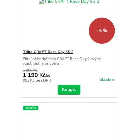
- 5 %
Triko CRAFT Race Day SS 2
Elitní běžecké triko CRAFT Race Day 2 svými
vlastnostmi přispívá ...
1 250 Kč
1 190 Kč
/
ks
Skladem
983 Kč
bez DPH
Koupit
Novinka