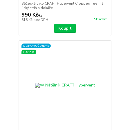
Běžecké triko CRAFT Hypervent Cropped Tee má
úzký střih a dokáže ...
990 Kč
/
ks
Skladem
818 Kč
bez DPH
Koupit
DOPORUČUJEME
Novinka