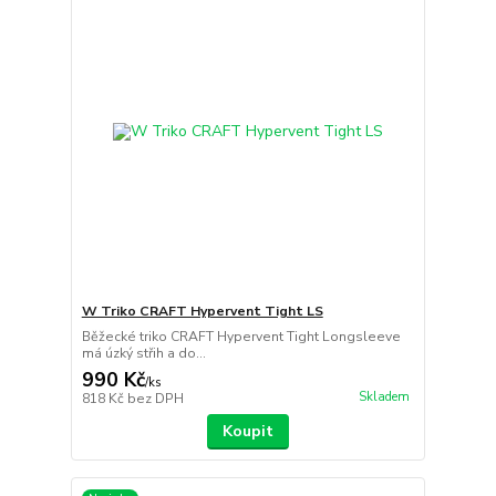
W Triko CRAFT Hypervent Tight LS
Běžecké triko CRAFT Hypervent Tight Longsleeve
má úzký střih a do...
990 Kč
/
ks
Skladem
818 Kč
bez DPH
Koupit