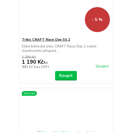
- 5 %
Triko CRAFT Race Day SS 2
Elitní běžecké triko CRAFT Race Day 2 svými
vlastnostmi přispívá ...
1 250 Kč
1 190 Kč
/
ks
Skladem
983 Kč
bez DPH
Koupit
Novinka