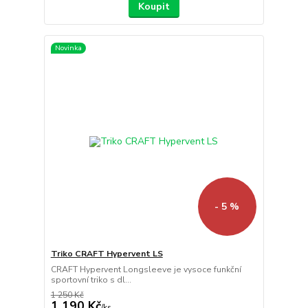
Koupit
Novinka
- 5 %
Triko CRAFT Hypervent LS
CRAFT Hypervent Longsleeve je vysoce funkční
sportovní triko s dl...
1 250 Kč
1 190 Kč
/
ks