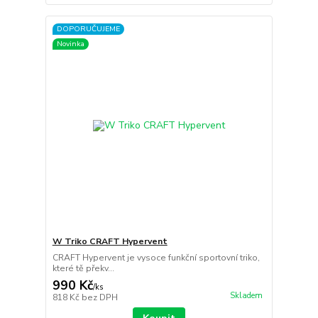
DOPORUČUJEME
Novinka
W Triko CRAFT Hypervent
CRAFT Hypervent je vysoce funkční sportovní triko,
které tě překv...
990 Kč
/
ks
Skladem
818 Kč
bez DPH