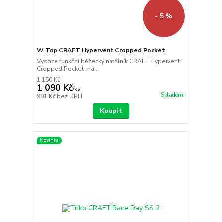
- 5 %
W Top CRAFT Hypervent Cropped Pocket
Vysoce funkční běžecký nátělník CRAFT Hypervent
Cropped Pocket má...
1 150 Kč
1 090 Kč
/
ks
Skladem
901 Kč
bez DPH
Koupit
Novinka