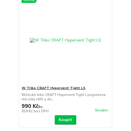
Novinka
W Triko CRAFT Hypervent Tight LS
Běžecké triko CRAFT Hypervent Tight Longsleeve
má úzký střih a do...
990 Kč
/
ks
Skladem
818 Kč
bez DPH
Koupit