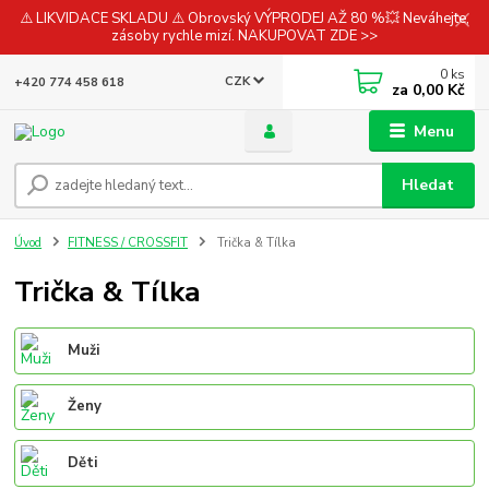
⚠️ LIKVIDACE SKLADU ⚠️ Obrovský VÝPRODEJ AŽ 80 %💥 Neváhejte,
zásoby rychle mizí. NAKUPOVAT ZDE >>
0
ks
CZK
+420 774 458 618
za
0,00 Kč
Menu
Hledat
Úvod
FITNESS / CROSSFIT
Trička & Tílka
Trička & Tílka
Muži
Ženy
Děti