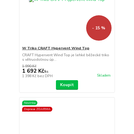
- 15 %
W Triko CRAFT Hypervent Wind Top
CRAFT Hypervent Wind Top je lehké běžecké triko
s větruodolnou úp...
1 990 Kč
1 692 Kč
/
ks
Skladem
1 398 Kč
bez DPH
Koupit
Novinka
Doprava ZDARMA