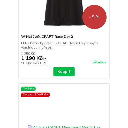
- 5 %
W Nátělník CRAFT Race Day 2
Elitní běžecký nátělník CRAFT Race Day 2 svými
vlastnostmi přispí...
1 250 Kč
1 190 Kč
/
ks
Skladem
983 Kč
bez DPH
Koupit
Novinka
Doprava ZDARMA