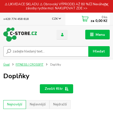
⚠️ LIKVIDACE SKLADU ⚠️ Obrovský VÝPRODEJ AŽ 80 %💥 Neváhejte,
zásoby rychle mizí. NAKUPOVAT ZDE >>
0
ks
CZK
+420 774 458 618
za
0,00 Kč
Menu
Hledat
Úvod
FITNESS / CROSSFIT
Doplňky
Doplňky
Zvolit filtr
Nejnovější
Nejlevnější
Nejdražší