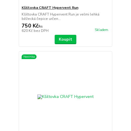
Kšiltovka CRAFT Hypervent Run
Kšiltovka CRAFT Hypervent Run je velmi lehká
běžecká čepice určen...
750 Kč
/
ks
Skladem
620 Kč
bez DPH
Koupit
Novinka