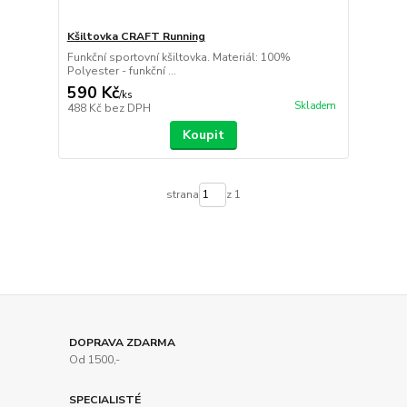
Kšiltovka CRAFT Running
Funkční sportovní kšiltovka. Materiál: 100%
Polyester - funkční ...
590 Kč
/
ks
Skladem
488 Kč
bez DPH
Koupit
strana
z 1
DOPRAVA ZDARMA
Od 1500,-
SPECIALISTÉ