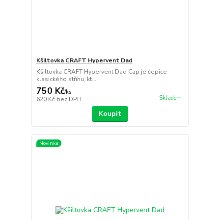
Kšiltovka CRAFT Hypervent Dad
Kšiltovka CRAFT Hypervent Dad Cap je čepice
klasického střihu, kt...
750 Kč
/
ks
Skladem
620 Kč
bez DPH
Koupit
Novinka