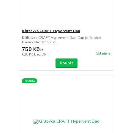
Kšiltovka CRAFT Hypervent Dad
Kšiltovka CRAFT Hypervent Dad Cap je čepice
klasického střihu, kt...
750 Kč
/
ks
Skladem
620 Kč
bez DPH
Koupit
Novinka