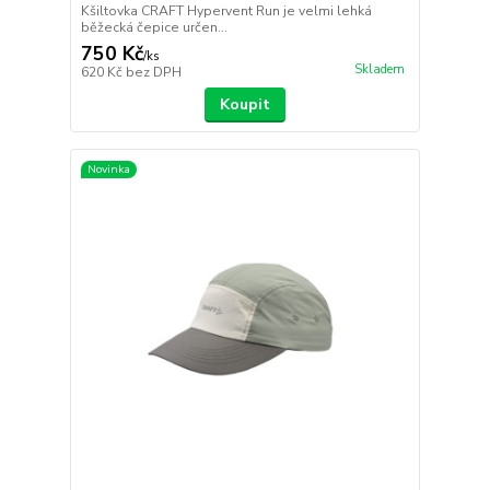
Kšiltovka CRAFT Hypervent Run je velmi lehká
běžecká čepice určen...
750 Kč
/
ks
Skladem
620 Kč
bez DPH
Koupit
Novinka