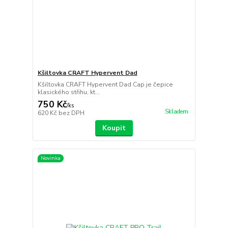
Kšiltovka CRAFT Hypervent Dad
Kšiltovka CRAFT Hypervent Dad Cap je čepice
klasického střihu, kt...
750 Kč
/
ks
Skladem
620 Kč
bez DPH
Koupit
Novinka