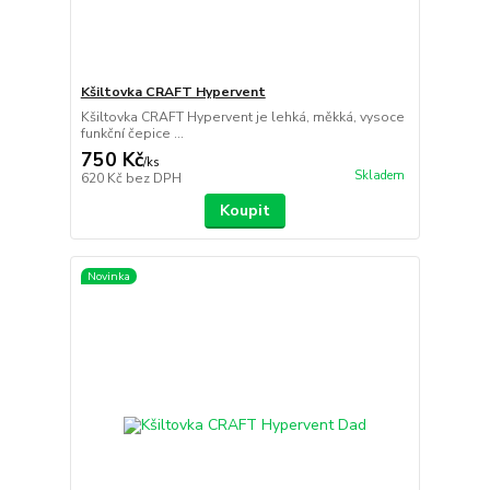
Kšiltovka CRAFT Hypervent
Kšiltovka CRAFT Hypervent je lehká, měkká, vysoce
funkční čepice ...
750 Kč
/
ks
Skladem
620 Kč
bez DPH
Koupit
Novinka