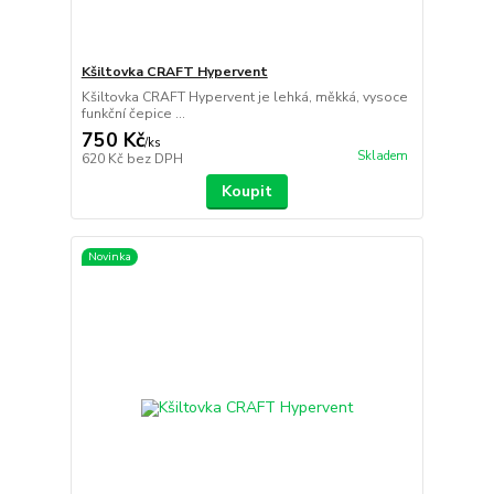
Kšiltovka CRAFT Hypervent
Kšiltovka CRAFT Hypervent je lehká, měkká, vysoce
funkční čepice ...
750 Kč
/
ks
Skladem
620 Kč
bez DPH
Koupit
Novinka