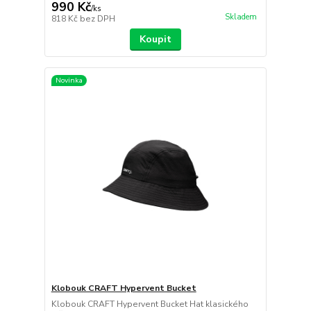
990 Kč
/
ks
Skladem
818 Kč
bez DPH
Koupit
Novinka
Klobouk CRAFT Hypervent Bucket
Klobouk CRAFT Hypervent Bucket Hat klasického