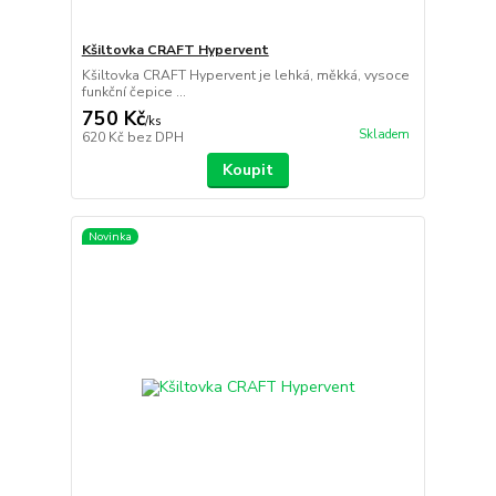
Kšiltovka CRAFT Hypervent
Kšiltovka CRAFT Hypervent je lehká, měkká, vysoce
funkční čepice ...
750 Kč
/
ks
Skladem
620 Kč
bez DPH
Koupit
Novinka