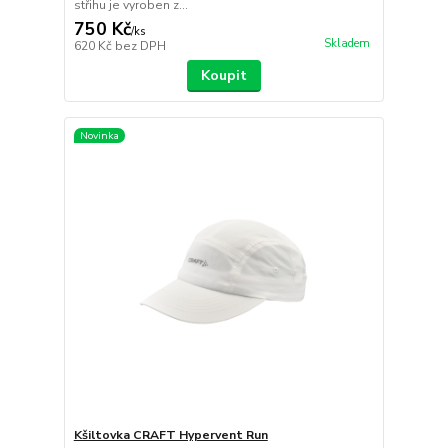
střihu je vyroben z...
750 Kč
/
ks
Skladem
620 Kč
bez DPH
Koupit
Novinka
Kšiltovka CRAFT Hypervent Run