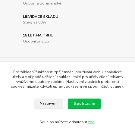
Odborné poradenství
LIKVIDACE SKLADU
Slevy až 80%
15 LET NA TRHU
Osobní přístup
Novinky z našeho blogu
Pro základní funkčnost, zpříjemnění používání webu, analytické
účely a v případě udělení souhlasu také pro účely cílení reklamy
využíváme soubory cookies. Nastavení vlastních preferencí
cookies můžete kdykoli upravit odkazem ve spodní části stránek.
Souhlasím
Nastavení
Souhlas můžete odmítnout
zde
.