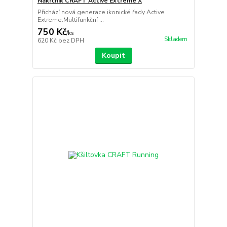
Nákrčník CRAFT Active Extreme X
Přichází nová generace ikonické řady Active
Extreme.Multifunkční ...
750 Kč
/
ks
Skladem
620 Kč
bez DPH
Koupit