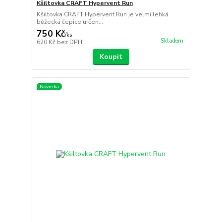
Kšiltovka CRAFT Hypervent Run
Kšiltovka CRAFT Hypervent Run je velmi lehká
běžecká čepice určen...
750 Kč
/
ks
Skladem
620 Kč
bez DPH
Koupit
Novinka