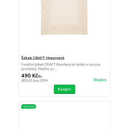
Šátek CRAFT Hypervent
Funkční šátek CRAFT Bandana je lehký a vysoce
prodyšný. Skvěle oc...
490 Kč
/
ks
Skladem
405 Kč
bez DPH
Koupit
Novinka