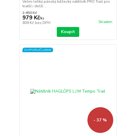
Velmi lehký pánský běžecký nátělník PRO Trail pro
kratší i delší ...
1 450 Kč
979 Kč
/
ks
Skladem
809 Kč
bez DPH
Koupit
DOPORUČUJEME
- 37 %