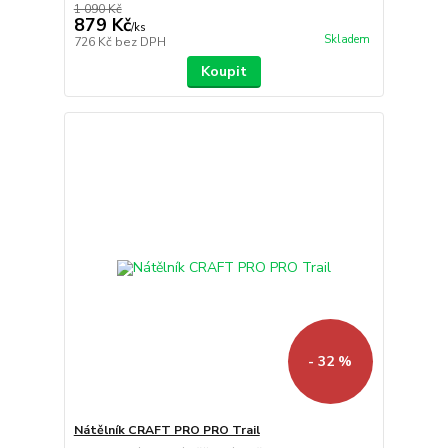
1 090 Kč
879 Kč
/
ks
Skladem
726 Kč
bez DPH
Koupit
- 32 %
Nátělník CRAFT PRO PRO Trail