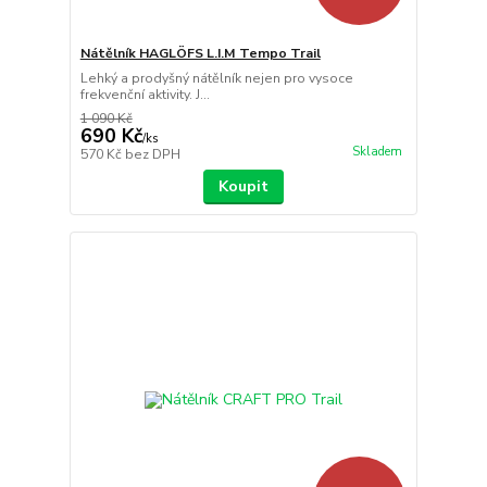
Nátělník HAGLÖFS L.I.M Tempo Trail
Lehký a prodyšný nátělník nejen pro vysoce
frekvenční aktivity. J...
1 090 Kč
690 Kč
/
ks
Skladem
570 Kč
bez DPH
Koupit