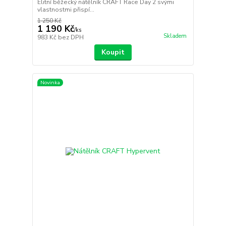
Elitní běžecký nátělník CRAFT Race Day 2 svými
vlastnostmi přispí...
1 250 Kč
1 190 Kč
/
ks
Skladem
983 Kč
bez DPH
Koupit
Novinka