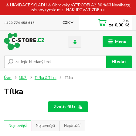
⚠️ LIKVIDACE SKLADU ⚠️ Obrovský VÝPRODEJ AŽ 80 %💥 Neváhejte,
zásoby rychle mizí. NAKUPOVAT ZDE >>
0
ks
CZK
+420 774 458 618
za
0,00 Kč
Menu
Hledat
Úvod
MUŽI
Trička & Tílka
Tílka
Tílka
Zvolit filtr
Nejnovější
Nejlevnější
Nejdražší