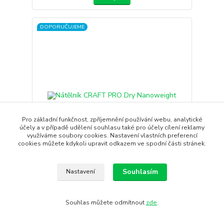
DOPORUČUJEME
Pro základní funkčnost, zpříjemnění používání webu, analytické
účely a v případě udělení souhlasu také pro účely cílení reklamy
využíváme soubory cookies. Nastavení vlastních preferencí
- 14 %
cookies můžete kdykoli upravit odkazem ve spodní části stránek.
Souhlasím
Nastavení
Nátělník CRAFT PRO Dry Nanoweight
Pánský ultralehký nátělník CRAFT Nanoweight s
chladivým efektem u...
Souhlas můžete odmítnout
zde
.
1 150 Kč
990 Kč
/
ks
Skladem
818 Kč
bez DPH