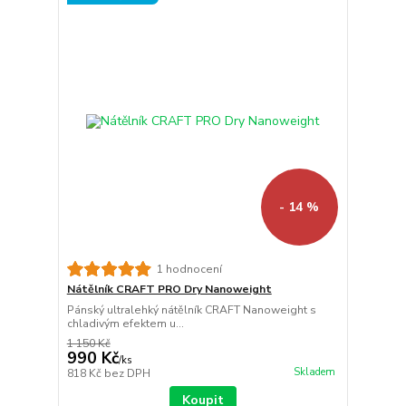
- 14 %
1 hodnocení
Nátělník CRAFT PRO Dry Nanoweight
Pánský ultralehký nátělník CRAFT Nanoweight s
chladivým efektem u...
1 150 Kč
990 Kč
/
ks
Skladem
818 Kč
bez DPH
Koupit