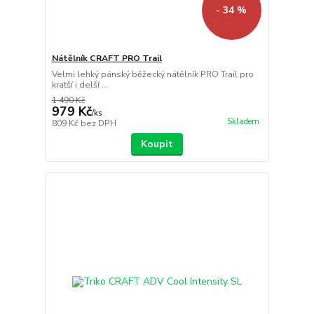
- 34 %
Nátělník CRAFT PRO Trail
Velmi lehký pánský běžecký nátělník PRO Trail pro
kratší i delší ...
1 490 Kč
979 Kč
/
ks
Skladem
809 Kč
bez DPH
Koupit