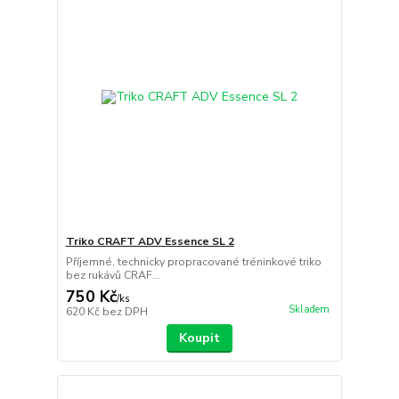
Triko CRAFT ADV Essence SL 2
Příjemné, technicky propracované tréninkové triko
bez rukávů CRAF...
750 Kč
/
ks
Skladem
620 Kč
bez DPH
Koupit