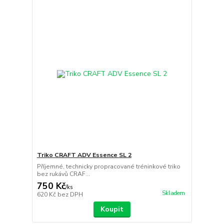
Triko CRAFT ADV Essence SL 2
Příjemné, technicky propracované tréninkové triko
bez rukávů CRAF...
750 Kč
/
ks
Skladem
620 Kč
bez DPH
Koupit