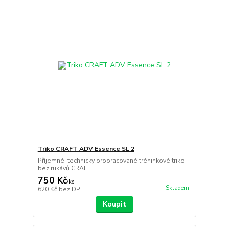
Triko CRAFT ADV Essence SL 2
Příjemné, technicky propracované tréninkové triko
bez rukávů CRAF...
750 Kč
/
ks
Skladem
620 Kč
bez DPH
Koupit