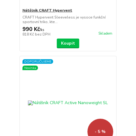
Nátělník CRAFT Hypervent
CRAFT Hypervent Sleeveless je vysoce funkční
sportovní triko, kte...
990 Kč
/
ks
Skladem
818 Kč
bez DPH
Koupit
DOPORUČUJEME
Novinka
- 5 %