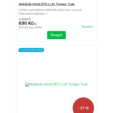
Nátělník HAGLÖFS L.I.M Tempo Trail
Lehký a prodyšný nátělník nejen pro vysoce
frekvenční aktivity. J...
1 090 Kč
690 Kč
/
ks
Skladem
570 Kč
bez DPH
Koupit
DOPORUČUJEME
- 37 %