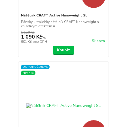
Nátělník CRAFT Active Nanoweight SL
Pánský ultralehký nátělník CRAFT Nanoweight s
chladivým efektem u...
1 150 Kč
1 090 Kč
/
ks
Skladem
901 Kč
bez DPH
Koupit
DOPORUČUJEME
Novinka