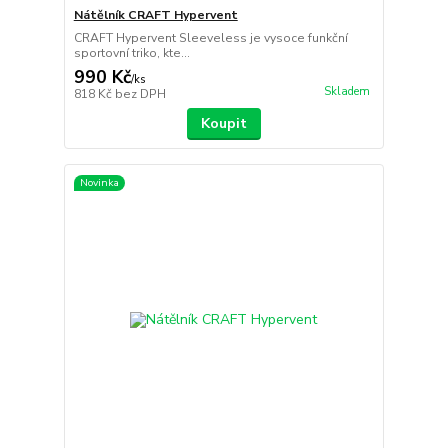
Nátělník CRAFT Hypervent
CRAFT Hypervent Sleeveless je vysoce funkční
sportovní triko, kte...
990 Kč
/
ks
Skladem
818 Kč
bez DPH
Koupit
Novinka