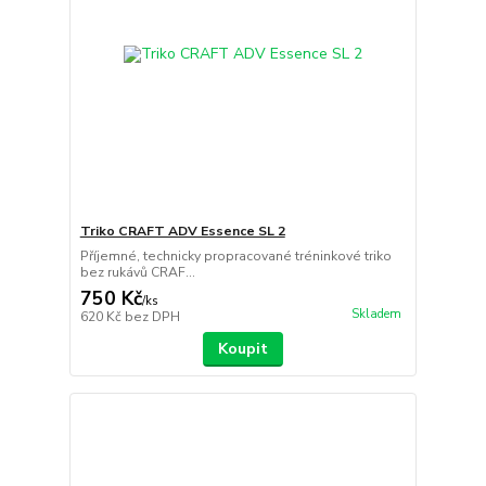
Triko CRAFT ADV Essence SL 2
Příjemné, technicky propracované tréninkové triko
bez rukávů CRAF...
750 Kč
/
ks
Skladem
620 Kč
bez DPH
Koupit