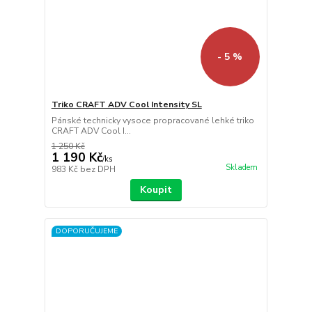
- 5 %
Triko CRAFT ADV Cool Intensity SL
Pánské technicky vysoce propracované lehké triko
CRAFT ADV Cool I...
1 250 Kč
1 190 Kč
/
ks
Skladem
983 Kč
bez DPH
Koupit
DOPORUČUJEME