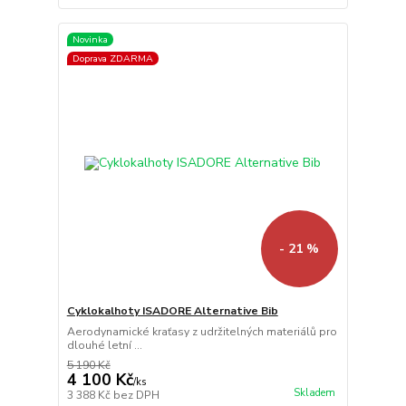
Novinka
Doprava ZDARMA
- 21 %
Cyklokalhoty ISADORE Alternative Bib
Aerodynamické kraťasy z udržitelných materiálů pro
dlouhé letní ...
5 190 Kč
4 100 Kč
/
ks
Skladem
3 388 Kč
bez DPH