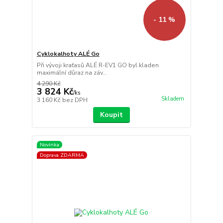
- 11 %
Cyklokalhoty ALÉ Go
Při vývoji kraťasů ALÉ R-EV1 GO byl kladen
maximální důraz na záv...
4 290 Kč
3 824 Kč
/
ks
Skladem
3 160 Kč
bez DPH
Koupit
Novinka
Doprava ZDARMA