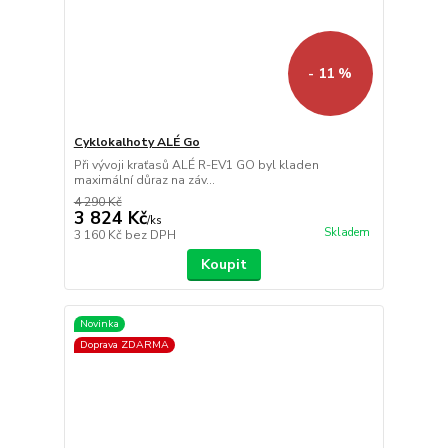
- 11 %
Cyklokalhoty ALÉ Go
Při vývoji kraťasů ALÉ R-EV1 GO byl kladen
maximální důraz na záv...
4 290 Kč
3 824 Kč
/
ks
Skladem
3 160 Kč
bez DPH
Koupit
Novinka
Doprava ZDARMA