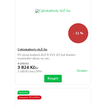
- 11 %
Cyklokalhoty ALÉ Go
Při vývoji kraťasů ALÉ R-EV1 GO byl kladen
maximální důraz na záv...
4 290 Kč
3 824 Kč
/
ks
Skladem
3 160 Kč
bez DPH
Koupit
Novinka
Doprava ZDARMA