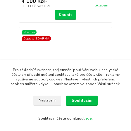
4 100 Kč
/
ks
Skladem
3 388 Kč
bez DPH
Koupit
Novinka
Doprava ZDARMA
Pro základní funkčnost, zpříjemnění používání webu, analytické
účely a v případě udělení souhlasu také pro účely cílení reklamy
využíváme soubory cookies. Nastavení vlastních preferencí
cookies můžete kdykoli upravit odkazem ve spodní části stránek.
- 12 %
Souhlasím
Nastavení
Souhlas můžete odmítnout
zde
.
Cyklokalhoty ISADORE Debut Bib
3 250 Kč