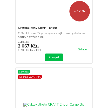
- 17 %
Cyklokalhoty CRAFT Endur
CRAFT Endur C2 jsou vysoce výkonné cyklistické
šortky navržené pr...
2 490 Kč
2 067 Kč
/
ks
Skladem
1 708 Kč
bez DPH
Koupit
Novinka
Doprava ZDARMA