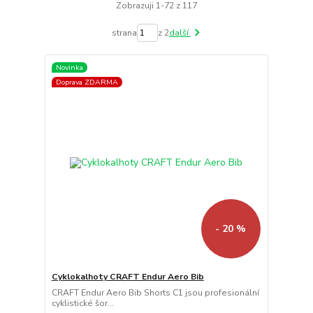
Zobrazuji 1-72 z 117
strana
z 2
další
Novinka
Doprava ZDARMA
- 20 %
Cyklokalhoty CRAFT Endur Aero Bib
CRAFT Endur Aero Bib Shorts C1 jsou profesionální
cyklistické šor...