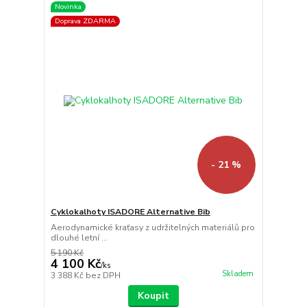
Novinka
Doprava ZDARMA
- 21 %
Cyklokalhoty ISADORE Alternative Bib
Aerodynamické kraťasy z udržitelných materiálů pro
dlouhé letní ...
5 190 Kč
4 100 Kč
/
ks
Skladem
3 388 Kč
bez DPH
Koupit