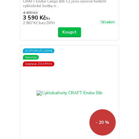
CRAFT Endur Cargo Bib C1 jsou vysoce funkční
cyklistické šortky n...
4 490 Kč
3 590 Kč
/
ks
Skladem
2 967 Kč
bez DPH
Koupit
DOPORUČUJEME
Novinka
Doprava ZDARMA
- 20 %