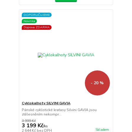
DOPORUČUJEME
Novinka
Doprava ZDARMA
- 20 %
Cyklokalhoty SILVINI GAVIA
Pánské cyklistické kraťasy Silvini GAVIA jsou
ztělesněním nekompr...
3 999 Kč
3 199 Kč
/
ks
Skladem
2 644 Kč
bez DPH