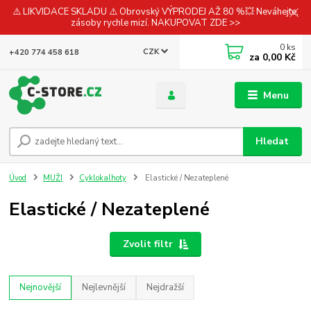
⚠️ LIKVIDACE SKLADU ⚠️ Obrovský VÝPRODEJ AŽ 80 %💥 Neváhejte,
zásoby rychle mizí. NAKUPOVAT ZDE >>
0
ks
CZK
+420 774 458 618
za
0,00 Kč
Menu
Hledat
Úvod
MUŽI
Cyklokalhoty
Elastické / Nezateplené
Elastické / Nezateplené
Zvolit filtr
Nejnovější
Nejlevnější
Nejdražší