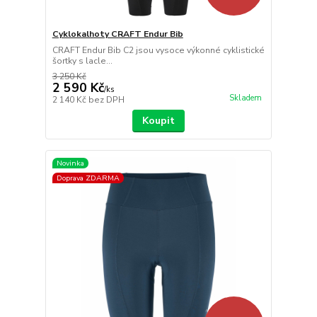
Cyklokalhoty CRAFT Endur Bib
CRAFT Endur Bib C2 jsou vysoce výkonné cyklistické
šortky s lacle...
3 250 Kč
2 590 Kč
/
ks
Skladem
2 140 Kč
bez DPH
Koupit
Novinka
Doprava ZDARMA