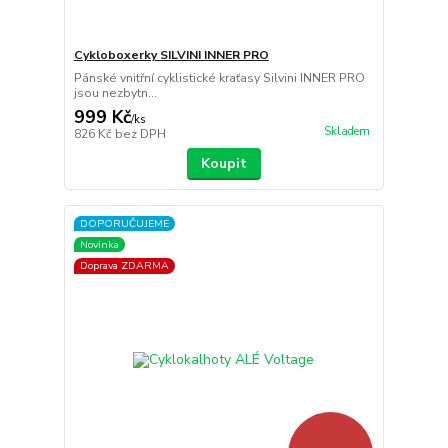
Cykloboxerky SILVINI INNER PRO
Pánské vnitřní cyklistické kraťasy Silvini INNER PRO
jsou nezbytn...
999 Kč
/
ks
Skladem
826 Kč
bez DPH
Koupit
DOPORUČUJEME
Novinka
Doprava ZDARMA