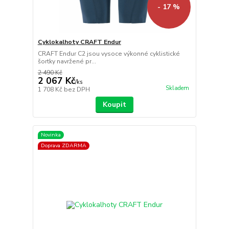
- 17 %
Cyklokalhoty CRAFT Endur
CRAFT Endur C2 jsou vysoce výkonné cyklistické
šortky navržené pr...
2 490 Kč
2 067 Kč
/
ks
Skladem
1 708 Kč
bez DPH
Koupit
Novinka
Doprava ZDARMA