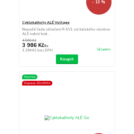
- 13 %
Cyklokalhoty ALÉ Voltage
Nejvyšší řada oblečení R-EV1 od italského výrobce
ALÉ nabízí krát...
4 590 Kč
3 986 Kč
/
ks
Skladem
3 294 Kč
bez DPH
Koupit
Novinka
Doprava ZDARMA