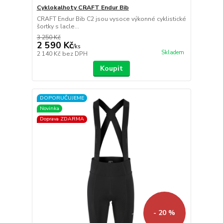
Cyklokalhoty CRAFT Endur Bib
CRAFT Endur Bib C2 jsou vysoce výkonné cyklistické
šortky s lacle...
3 250 Kč
2 590 Kč
/
ks
Skladem
2 140 Kč
bez DPH
Koupit
DOPORUČUJEME
Novinka
Doprava ZDARMA
- 20 %