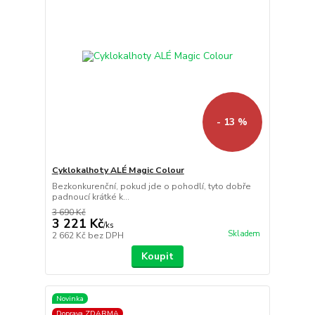
- 13 %
Cyklokalhoty ALÉ Magic Colour
Bezkonkurenční, pokud jde o pohodlí, tyto dobře
padnoucí krátké k...
3 690 Kč
3 221 Kč
/
ks
Skladem
2 662 Kč
bez DPH
Koupit
Novinka
Doprava ZDARMA