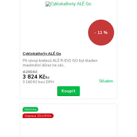
- 11 %
Cyklokalhoty ALÉ Go
Při vývoji kraťasů ALÉ R-EV1 GO byl kladen
maximální důraz na záv...
4 290 Kč
3 824 Kč
/
ks
Skladem
3 160 Kč
bez DPH
Koupit
Novinka
Doprava ZDARMA