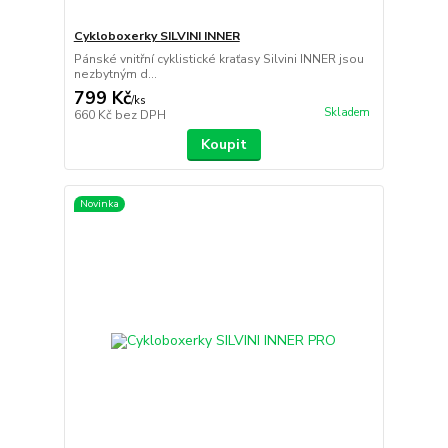
Cykloboxerky SILVINI INNER
Pánské vnitřní cyklistické kraťasy Silvini INNER jsou
nezbytným d...
799 Kč
/
ks
Skladem
660 Kč
bez DPH
Koupit
Novinka