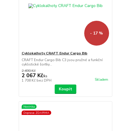
- 17 %
Cyklokalhoty CRAFT Endur Cargo Bib
CRAFT Endur Cargo Bib C3 jsou pružné a funkční
cyklistické šortky...
2 490 Kč
2 067 Kč
/
ks
Skladem
1 708 Kč
bez DPH
Koupit
Novinka
Doprava ZDARMA