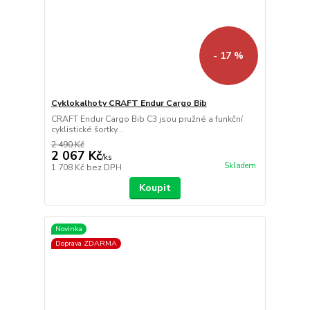
- 17 %
Cyklokalhoty CRAFT Endur Cargo Bib
CRAFT Endur Cargo Bib C3 jsou pružné a funkční
cyklistické šortky...
2 490 Kč
2 067 Kč
/
ks
Skladem
1 708 Kč
bez DPH
Koupit
Novinka
Doprava ZDARMA