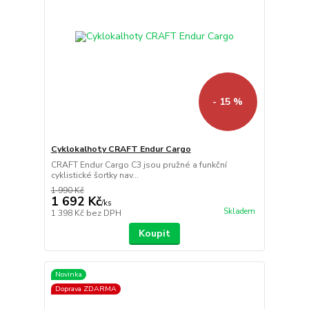
- 15 %
Cyklokalhoty CRAFT Endur Cargo
CRAFT Endur Cargo C3 jsou pružné a funkční
cyklistické šortky nav...
1 990 Kč
1 692 Kč
/
ks
Skladem
1 398 Kč
bez DPH
Koupit
Novinka
Doprava ZDARMA