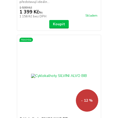
představují ideáln...
1 599 Kč
1 399 Kč
/
ks
Skladem
1 156 Kč
bez DPH
Koupit
Novinka
- 12 %