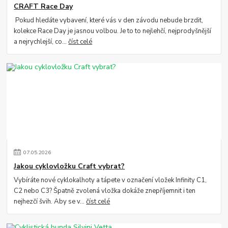
CRAFT Race Day
Pokud hledáte vybavení, které vás v den závodu nebude brzdit,
kolekce Race Day je jasnou volbou. Je to to nejlehčí, nejprodyšnější
a nejrychlejší, co...
číst celé
07
.
05
.
2026
Jakou cyklovložku Craft vybrat?
Vybíráte nové cyklokalhoty a tápete v označení vložek Infinity C1,
C2 nebo C3? Špatně zvolená vložka dokáže znepříjemnit i ten
nejhezčí švih. Aby se v...
číst celé