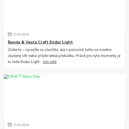
12
.
05
.
2026
Bunda & Vesta Craft Endur Light
Znáte to – vyrazíte za sluníčka, ale v polovině švihu se zvedne
studený vítr nebo přijde lehká přeháňka. Právě pro tyto momenty je
tu řada Endur Light...
číst celé
11
.
05
.
2026