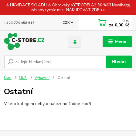
⚠️ LIKVIDACE SKLADU ⚠️ Obrovský VÝPRODEJ AŽ 80 %💥 Neváhejte,
zásoby rychle mizí. NAKUPOVAT ZDE >>
0
ks
CZK
+420 774 458 618
za
0,00 Kč
Menu
Hledat
Úvod
MUŽI
Vybavení
Ostatní
Ostatní
V této kategorii nebylo nalezeno žádné zboží.