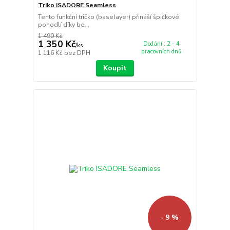
Triko ISADORE Seamless
Tento funkční tričko (baselayer) přináší špičkové
pohodlí díky be...
1 490 Kč
1 350 Kč
Dodání : 2 - 4
/
ks
pracovních dnů
1 116 Kč
bez DPH
Koupit
- 9 %