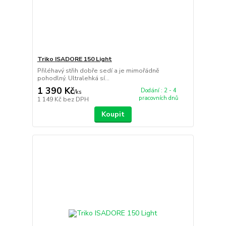
Triko ISADORE 150 Light
Přiléhavý střih dobře sedí a je mimořádně
pohodlný. Ultralehká sí...
1 390 Kč
Dodání : 2 - 4
/
ks
pracovních dnů
1 149 Kč
bez DPH
Koupit