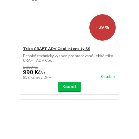
- 29 %
Triko CRAFT ADV Cool Intensity SS
Pánské technicky vysoce propracované lehké triko
CRAFT ADV Cool I...
1 390 Kč
990 Kč
/
ks
Skladem
818 Kč
bez DPH
Koupit