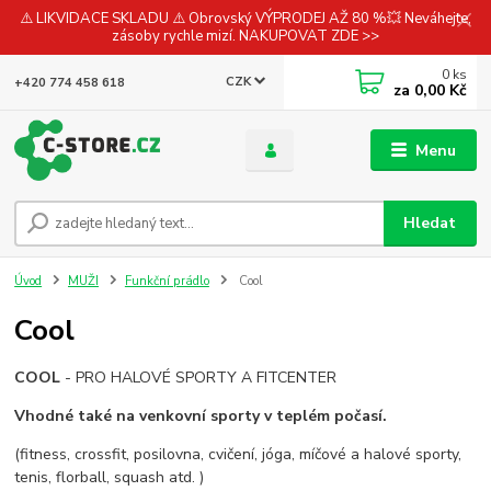
⚠️ LIKVIDACE SKLADU ⚠️ Obrovský VÝPRODEJ AŽ 80 %💥 Neváhejte,
zásoby rychle mizí. NAKUPOVAT ZDE >>
0
ks
CZK
+420 774 458 618
za
0,00 Kč
Menu
Hledat
Úvod
MUŽI
Funkční prádlo
Cool
Cool
COOL
- PRO HALOVÉ SPORTY A FITCENTER
Vhodné také na
venkovní sporty v teplém počasí.
(fitness, crossfit, posilovna, cvičení, jóga, míčové a halové sporty,
tenis, florball, squash atd. )