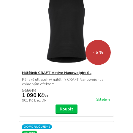
- 5 %
Nátělník CRAFT Active Nanoweight SL
Pánský ultralehký nátělník CRAFT Nanoweight s
chladivým efektem u...
1 150 Kč
1 090 Kč
/
ks
Skladem
901 Kč
bez DPH
Koupit
DOPORUČUJEME
Novinka