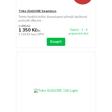
Triko ISADORE Seamless
Tento funkční tričko (baselayer) přináší špičkové
pohodlí díky be...
1 490 Kč
1 350 Kč
Dodání : 2 - 4
/
ks
pracovních dnů
1 116 Kč
bez DPH
Koupit