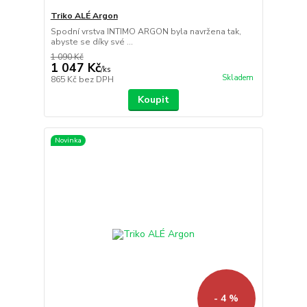
Triko ALÉ Argon
Spodní vrstva INTIMO ARGON byla navržena tak,
abyste se díky své ...
1 090 Kč
1 047 Kč
/
ks
Skladem
865 Kč
bez DPH
Koupit
Novinka
- 4 %