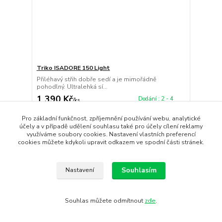
Triko ISADORE 150 Light
Přiléhavý střih dobře sedí a je mimořádně
pohodlný. Ultralehká sí...
1 390 Kč
Dodání : 2 - 4
/
ks
pracovních dnů
1 149 Kč
bez DPH
Pro základní funkčnost, zpříjemnění používání webu, analytické
Koupit
účely a v případě udělení souhlasu také pro účely cílení reklamy
využíváme soubory cookies. Nastavení vlastních preferencí
cookies můžete kdykoli upravit odkazem ve spodní části stránek.
Doprava ZDARMA
Souhlasím
Nastavení
Souhlas můžete odmítnout
zde
.