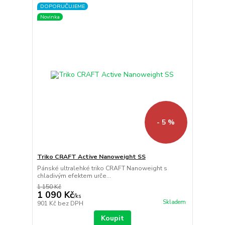
DOPORUČUJEME
Novinka
- 5 %
Triko CRAFT Active Nanoweight SS
Pánské ultralehké triko CRAFT Nanoweight s
chladivým efektem urče...
1 150 Kč
1 090 Kč
/
ks
Skladem
901 Kč
bez DPH
Koupit