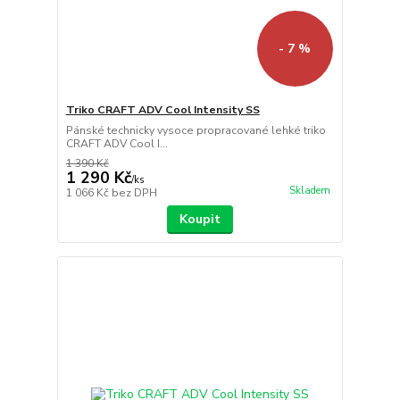
- 7 %
Triko CRAFT ADV Cool Intensity SS
Pánské technicky vysoce propracované lehké triko
CRAFT ADV Cool I...
1 390 Kč
1 290 Kč
/
ks
Skladem
1 066 Kč
bez DPH
Koupit