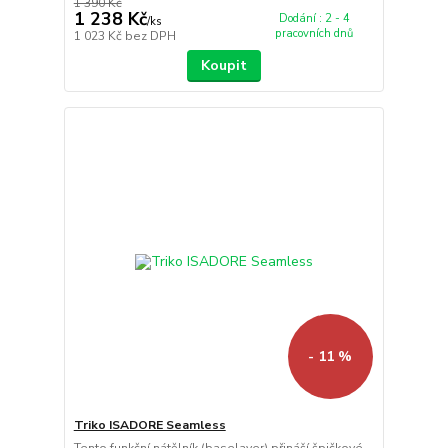
1 390 Kč
1 238 Kč
Dodání : 2 - 4
/
ks
pracovních dnů
1 023 Kč
bez DPH
Koupit
- 11 %
Triko ISADORE Seamless
Tento funkční nátělník (baselayer) přináší špičkové