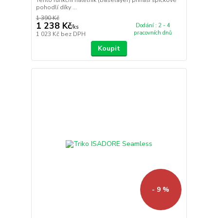
pohodlí díky ...
1 390 Kč
1 238 Kč
Dodání : 2 - 4
/
ks
pracovních dnů
1 023 Kč
bez DPH
Koupit
- 9 %