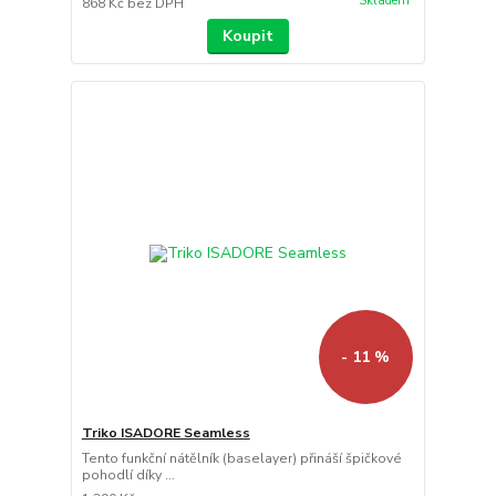
Skladem
868 Kč
bez DPH
Koupit
- 11 %
Triko ISADORE Seamless
Tento funkční nátělník (baselayer) přináší špičkové
pohodlí díky ...