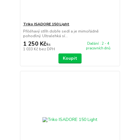
Triko ISADORE 150 Light
Přiléhavý střih dobře sedí a je mimořádně
pohodlný. Ultralehká sí...
1 250 Kč
Dodání : 2 - 4
/
ks
pracovních dnů
1 033 Kč
bez DPH
Koupit