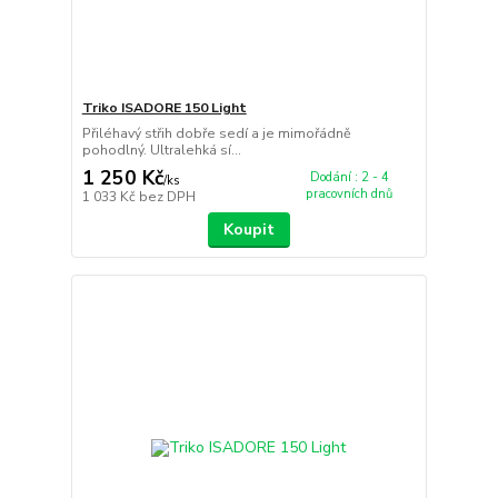
Triko ISADORE 150 Light
Přiléhavý střih dobře sedí a je mimořádně
pohodlný. Ultralehká sí...
1 250 Kč
Dodání : 2 - 4
/
ks
pracovních dnů
1 033 Kč
bez DPH
Koupit