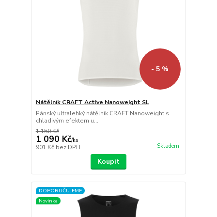
- 5 %
Nátělník CRAFT Active Nanoweight SL
Pánský ultralehký nátělník CRAFT Nanoweight s
chladivým efektem u...
1 150 Kč
1 090 Kč
/
ks
Skladem
901 Kč
bez DPH
Koupit
DOPORUČUJEME
Novinka