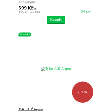
se širokými r...
599 Kč
/
ks
Skladem
495 Kč
bez DPH
Koupit
Novinka
- 8 %
Triko ALÉ Argon