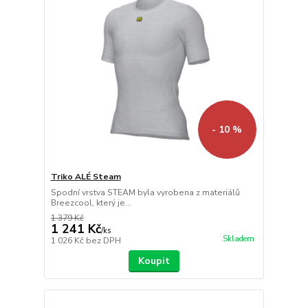
- 10 %
Triko ALÉ Steam
Spodní vrstva STEAM byla vyrobena z materiálů
Breezcool, který je...
1 379 Kč
1 241 Kč
/
ks
Skladem
1 026 Kč
bez DPH
Koupit