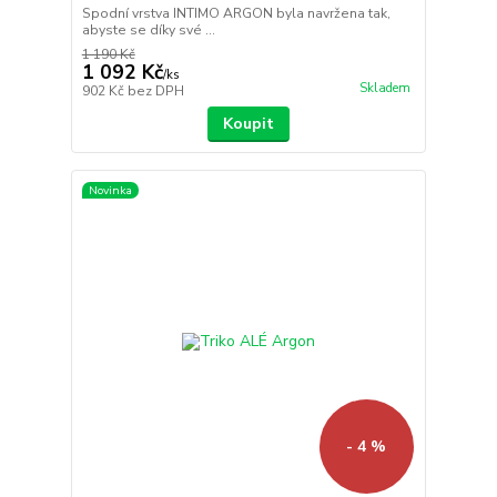
Spodní vrstva INTIMO ARGON byla navržena tak,
abyste se díky své ...
1 190 Kč
1 092 Kč
/
ks
Skladem
902 Kč
bez DPH
Koupit
Novinka
- 4 %