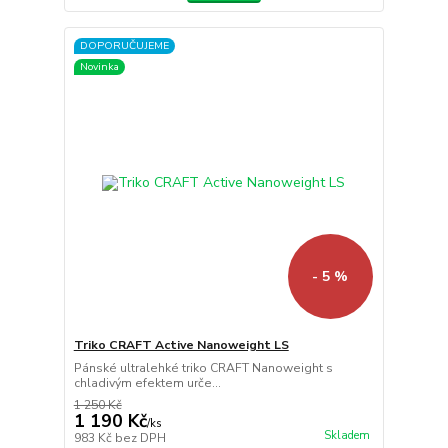
DOPORUČUJEME
Novinka
- 5 %
Triko CRAFT Active Nanoweight LS
Pánské ultralehké triko CRAFT Nanoweight s
chladivým efektem urče...
1 250 Kč
1 190 Kč
/
ks
Skladem
983 Kč
bez DPH