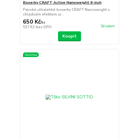
Boxerky CRAFT Active Nanoweight 6-inch
Pánské ultralehké boxerky CRAFT Nanoweight s
chladivým efektem ur...
650 Kč
/
ks
Skladem
537 Kč
bez DPH
Koupit
Novinka