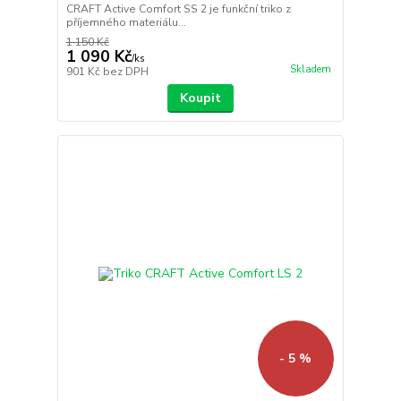
CRAFT Active Comfort SS 2 je funkční triko z
příjemného materiálu...
1 150 Kč
1 090 Kč
/
ks
Skladem
901 Kč
bez DPH
Koupit
- 5 %