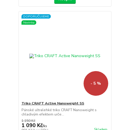
DOPORUČUJEME
Novinka
- 5 %
Triko CRAFT Active Nanoweight SS
Pánské ultralehké triko CRAFT Nanoweight s
chladivým efektem urče...
1 150 Kč
1 090 Kč
/
ks
Skladem