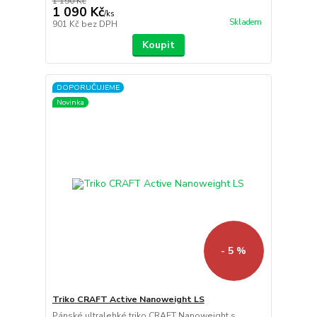
1 150 Kč
1 090 Kč
/
ks
Skladem
901 Kč
bez DPH
Koupit
DOPORUČUJEME
Novinka
- 5 %
Triko CRAFT Active Nanoweight LS
Pánské ultralehké triko CRAFT Nanoweight s