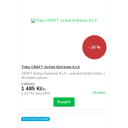
- 10 %
Triko CRAFT Active Extreme X LS
CRAFT Active Extreme X LS – pánské funkční triko s
dlouhým rukáve...
1 650 Kč
1 485 Kč
/
ks
Skladem
1 227 Kč
bez DPH
Koupit
DOPORUČUJEME