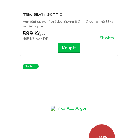
Tílko SILVINI SOTTIO
Funkční spodní prádlo Silvini SOTTIO ve formě tílka
se širokými r...
599 Kč
/
ks
Skladem
495 Kč
bez DPH
Koupit
Novinka
- 8 %