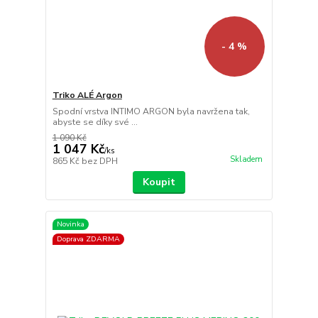
- 4 %
Triko ALÉ Argon
Spodní vrstva INTIMO ARGON byla navržena tak,
abyste se díky své ...
1 090 Kč
1 047 Kč
/
ks
Skladem
865 Kč
bez DPH
Koupit
Novinka
Doprava ZDARMA