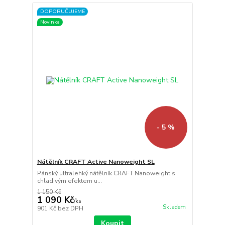
DOPORUČUJEME
Novinka
- 5 %
Nátělník CRAFT Active Nanoweight SL
Pánský ultralehký nátělník CRAFT Nanoweight s
chladivým efektem u...
1 150 Kč
1 090 Kč
/
ks
Skladem
901 Kč
bez DPH
Koupit