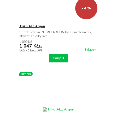
- 4 %
Triko ALÉ Argon
Spodní vrstva INTIMO ARGON byla navržena tak,
abyste se díky své ...
1 090 Kč
1 047 Kč
/
ks
Skladem
865 Kč
bez DPH
Koupit
Novinka