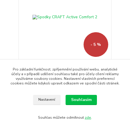
- 5 %
Spodky CRAFT Active Comfort 2
Pro základní funkčnost, zpříjemnění používání webu, analytické
Spodky CRAFT Active Comfort 2 jsou vyrobeny z
účely a v případě udělení souhlasu také pro účely cílení reklamy
příjemného materiál...
využíváme soubory cookies. Nastavení vlastních preferencí
1 250 Kč
cookies můžete kdykoli upravit odkazem ve spodní části stránek.
1 190 Kč
/
ks
Skladem
983 Kč
bez DPH
Souhlasím
Koupit
Nastavení
Souhlas můžete odmítnout
zde
.