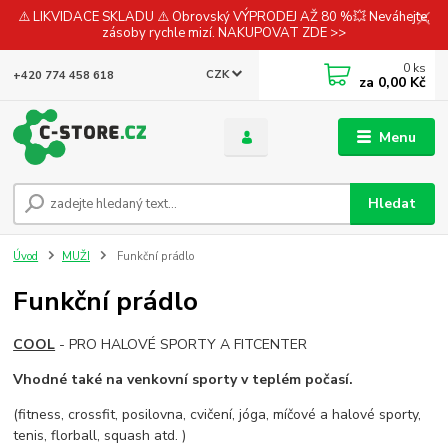
⚠️ LIKVIDACE SKLADU ⚠️ Obrovský VÝPRODEJ AŽ 80 %💥 Neváhejte,
zásoby rychle mizí. NAKUPOVAT ZDE >>
0
ks
CZK
+420 774 458 618
za
0,00 Kč
Menu
Hledat
Úvod
MUŽI
Funkční prádlo
Funkční prádlo
COOL
- PRO HALOVÉ SPORTY A FITCENTER
Vhodné také na
venkovní sporty v teplém počasí.
(fitness, crossfit, posilovna, cvičení, jóga, míčové a halové sporty,
tenis, florball, squash atd. )