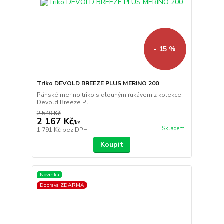
- 15 %
Triko DEVOLD BREEZE PLUS MERINO 200
Pánské merino triko s dlouhým rukávem z kolekce
Devold Breeze Pl...
2 549 Kč
2 167 Kč
/
ks
Skladem
1 791 Kč
bez DPH
Koupit
Novinka
Doprava ZDARMA