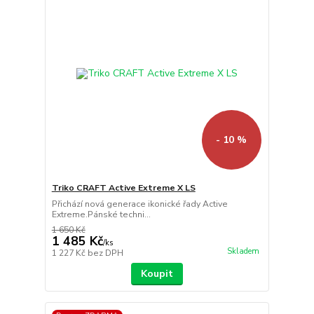
- 10 %
Triko CRAFT Active Extreme X LS
Přichází nová generace ikonické řady Active
Extreme.Pánské techni...
1 650 Kč
1 485 Kč
/
ks
Skladem
1 227 Kč
bez DPH
Koupit