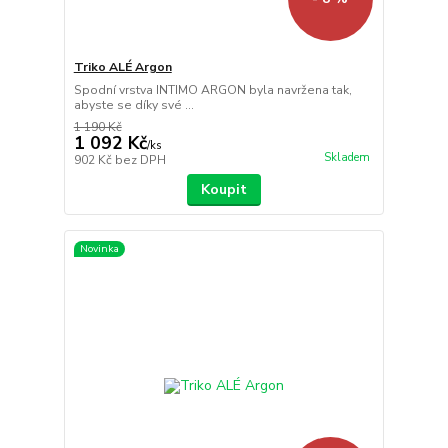
Triko ALÉ Argon
Spodní vrstva INTIMO ARGON byla navržena tak,
abyste se díky své ...
1 190 Kč
1 092 Kč
/
ks
Skladem
902 Kč
bez DPH
Koupit
Novinka