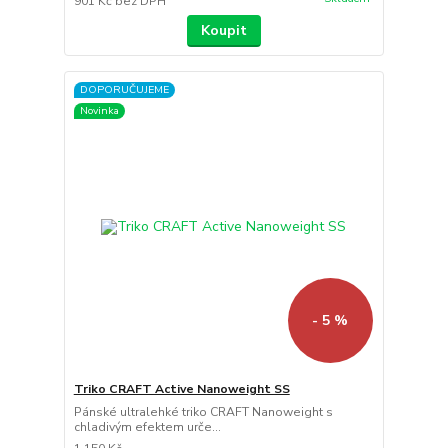
901 Kč
bez DPH
Koupit
DOPORUČUJEME
Novinka
- 5 %
Triko CRAFT Active Nanoweight SS
Pánské ultralehké triko CRAFT Nanoweight s
chladivým efektem urče...