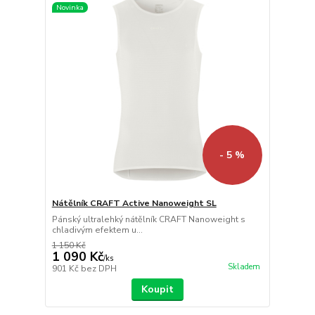
Novinka
- 5 %
Nátělník CRAFT Active Nanoweight SL
Pánský ultralehký nátělník CRAFT Nanoweight s
chladivým efektem u...
1 150 Kč
1 090 Kč
/
ks
Skladem
901 Kč
bez DPH
Koupit