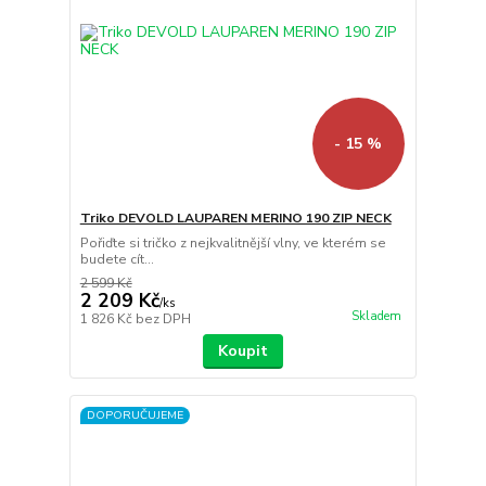
- 15 %
Triko DEVOLD LAUPAREN MERINO 190 ZIP NECK
Pořiďte si tričko z nejkvalitnější vlny, ve kterém se
budete cít...
2 599 Kč
2 209 Kč
/
ks
Skladem
1 826 Kč
bez DPH
Koupit
DOPORUČUJEME