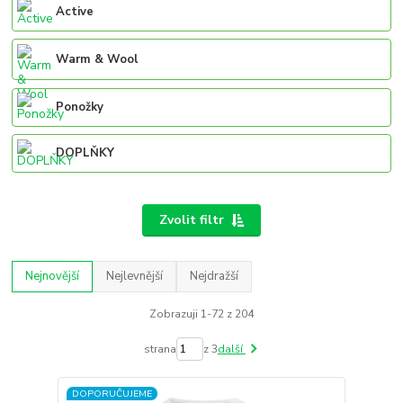
Active
Warm & Wool
Ponožky
DOPLŇKY
Zvolit filtr
Nejnovější
Nejlevnější
Nejdražší
Zobrazuji 1-72 z 204
strana
z 3
další
DOPORUČUJEME