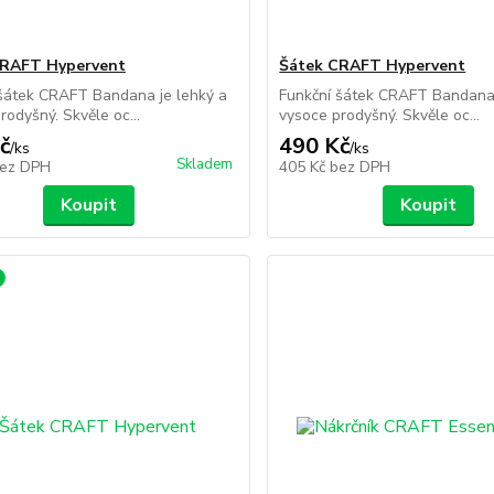
CRAFT Hypervent
Šátek CRAFT Hypervent
šátek CRAFT Bandana je lehký a
Funkční šátek CRAFT Bandana 
rodyšný. Skvěle oc...
vysoce prodyšný. Skvěle oc...
č
490 Kč
/
ks
/
ks
Skladem
ez DPH
405 Kč
bez DPH
Koupit
Koupit