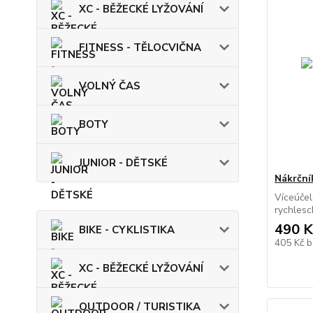
XC - BĚŽECKÉ LYŽOVÁNÍ
FITNESS - TĚLOCVIČNA
VOLNÝ ČAS
BOTY
JUNIOR - DĚTSKÉ
Nákrčn
Víceúčel
rychlesc
490 K
BIKE - CYKLISTIKA
405 Kč
b
XC - BĚŽECKÉ LYŽOVÁNÍ
OUTDOOR / TURISTIKA