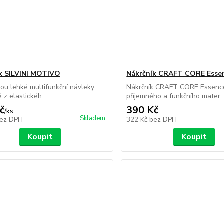
k SILVINI MOTIVO
Nákrčník CRAFT CORE Essen
sou lehké multifunkční návleky
Nákrčník CRAFT CORE Essence
 z elastickéh...
příjemného a funkčního mater..
č
390 Kč
/
ks
Skladem
ez DPH
322 Kč
bez DPH
Koupit
Koupit