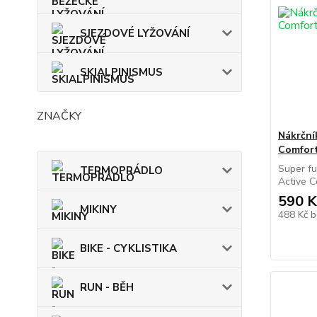
SJEZDOVÉ LYŽOVÁNÍ
SKIALPINISMUS
ZNAČKY
Nákrční
Comfor
Super fu
TERMOPRÁDLO
Active C
590 K
MIKINY
488 Kč
b
BIKE - CYKLISTIKA
RUN - BĚH