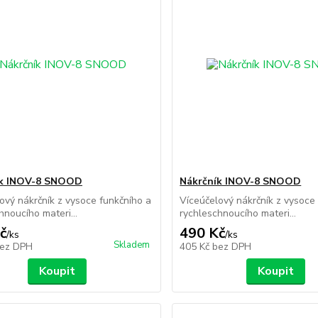
ík INOV-8 SNOOD
Nákrčník INOV-8 SNOOD
ový nákrčník z vysoce funkčního a
Víceúčelový nákrčník z vysoce
hnoucího materi...
rychleschnoucího materi...
č
490 Kč
/
ks
/
ks
Skladem
ez DPH
405 Kč
bez DPH
Koupit
Koupit