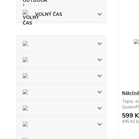
VOLNÝ ČAS
Nákrční
Teplý, d
QuatroF
599 K
495 Kč
b