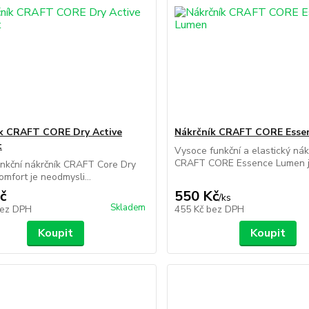
k CRAFT CORE Dry Active
Nákrčník CRAFT CORE Esse
t
Vysoce funkční a elastický nák
CRAFT CORE Essence Lumen je
nkční nákrčník CRAFT Core Dry
omfort je neodmysli...
č
550 Kč
/
ks
Skladem
ez DPH
455 Kč
bez DPH
Koupit
Koupit