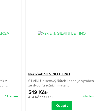
Nákrčník SILVINI LETINO
tek z
SILVINI Unisexový šátek Letino je vyroben
dn...
ze dvou funkčních mater...
549 Kč
/
ks
Skladem
Skladem
454 Kč
bez DPH
Koupit