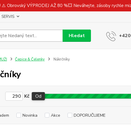
⚠️ Obrovský VÝPRODEJ AŽ 80 %💥 Neváhejte, zásoby rychle m
SERVIS
Hledat
+420
MUŽI
Čepice & Čelenky
Nákrčníky
čníky
Kč
Od
adem
Novinka
Akce
DOPORUČUJEME