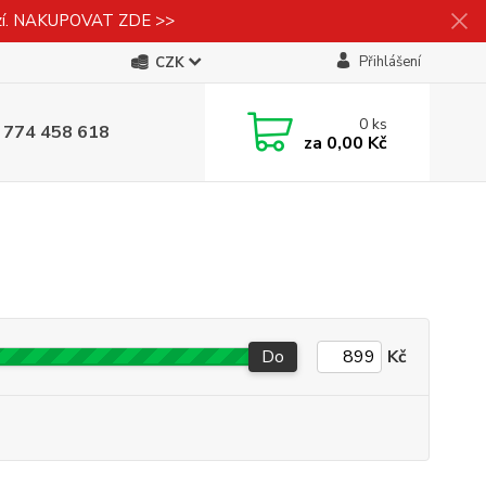
izí. NAKUPOVAT ZDE >>
Přihlášení
CZK
0
ks
 774 458 618
za
0,00 Kč
Do
Kč