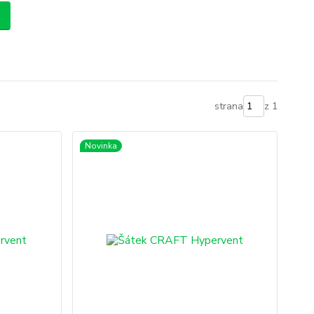
strana
z 1
Novinka