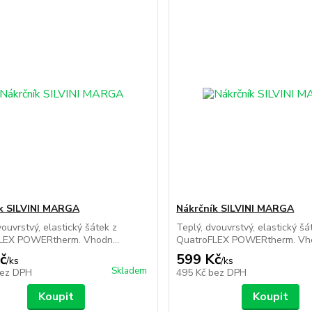
k SILVINI MARGA
Nákrčník SILVINI MARGA
vouvrstvý, elastický šátek z
Teplý, dvouvrstvý, elastický šá
LEX POWERtherm. Vhodn...
QuatroFLEX POWERtherm. Vho
č
599 Kč
/
ks
/
ks
Skladem
ez DPH
495 Kč
bez DPH
Koupit
Koupit