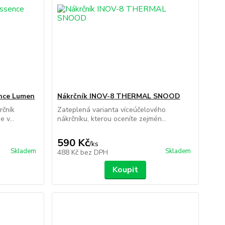
nce Lumen
Nákrčník INOV-8 THERMAL SNOOD
rčník
Zateplená varianta víceúčelového
 v...
nákrčníku, kterou oceníte zejmén...
590 Kč
/
ks
Skladem
Skladem
488 Kč
bez DPH
Koupit