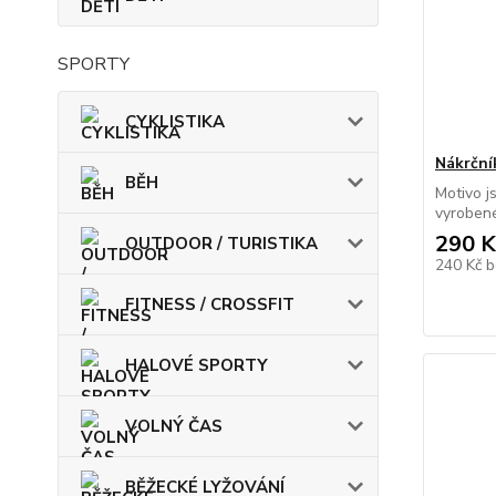
SPORTY
CYKLISTIKA
Nákrční
BĚH
Motivo j
vyrobené
290 K
OUTDOOR / TURISTIKA
240 Kč
b
FITNESS / CROSSFIT
HALOVÉ SPORTY
VOLNÝ ČAS
BĚŽECKÉ LYŽOVÁNÍ