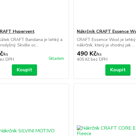
CRAFT Hypervent
Nákrčník CRAFT Essence W
šátek CRAFT Bandana je lehký a
CRAFT Essence Wool je lehký
rodyšný. Skvěle oc...
nákrčník, který je vhodný jak ...
č
490 Kč
/
ks
/
ks
Skladem
ez DPH
405 Kč
bez DPH
Koupit
Koupit