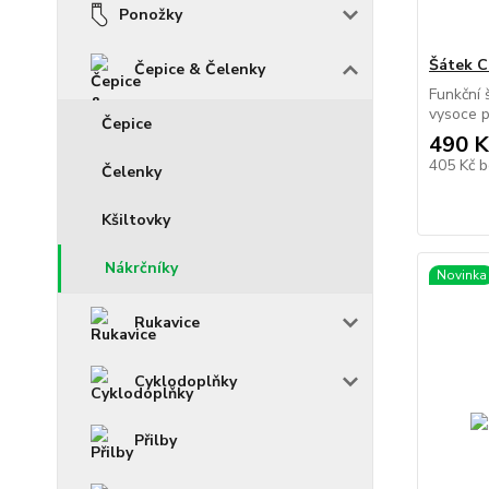
Ponožky
Šátek 
Čepice & Čelenky
Funkční 
vysoce p
Čepice
490 K
405 Kč
b
Čelenky
Kšiltovky
Nákrčníky
Novinka
Rukavice
Cyklodoplňky
Přilby