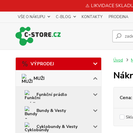
⚠️ LIKVIDACE SKLADU 
VŠE O NÁKUPU
C-BLOG
KONTAKTY
PRODEJNA
Úvod
VÝPRODEJ
Nákr
MUŽI
Funkční prádlo
Cena:
Bundy & Vesty
Skl
Cyklobundy & Vesty