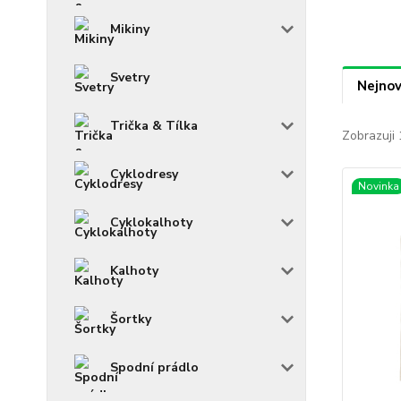
Mikiny
Svetry
Nejnov
Trička & Tílka
Zobrazuji 
Cyklodresy
Novinka
Cyklokalhoty
Kalhoty
Šortky
Spodní prádlo