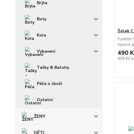
Brýle
Boty
Šátek 
Kola
Funkční 
vysoce p
Vybavení
490 K
405 Kč
b
Tašky & Batohy
Péče o zboží
Ostatní
ŽENY
DĚTI