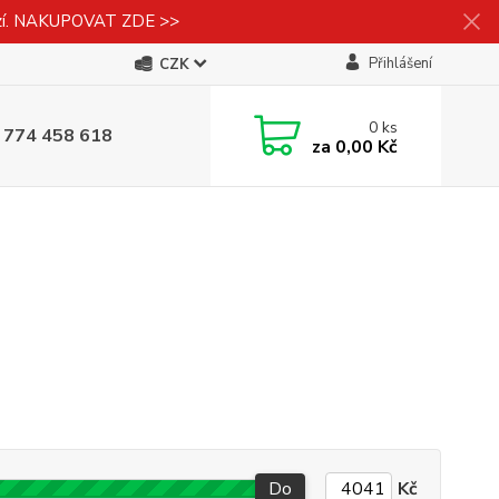
izí. NAKUPOVAT ZDE >>
Přihlášení
CZK
0
ks
 774 458 618
za
0,00 Kč
Do
Kč