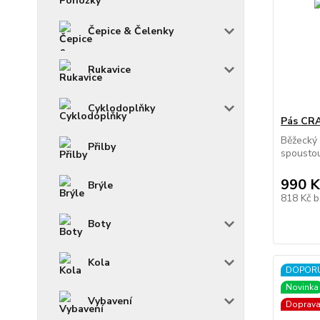
Čepice & Čelenky
Rukavice
Cyklodoplňky
Pás CRA
Běžecký
Přilby
spoustou
990 K
Brýle
818 Kč
b
Boty
Kola
DOPOR
Novinka
Vybavení
Doprav