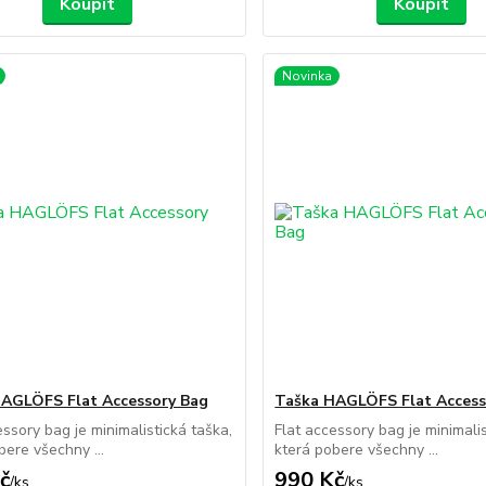
Koupit
Koupit
Novinka
AGLÖFS Flat Accessory Bag
Taška HAGLÖFS Flat Access
essory bag je minimalistická taška,
Flat accessory bag je minimalis
bere všechny ...
která pobere všechny ...
č
990 Kč
/
ks
/
ks