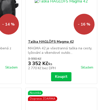
- 14 %
- 16 %
Taška HAGLÖFS Magma 42
robená z
MAGMA 42 je všestranná taška na cesty,
.
lyžování a víkendové outdo...
3 990 Kč
3 352 Kč
/
ks
Skladem
Skladem
2 770 Kč
bez DPH
Koupit
Novinka
Doprava ZDARMA