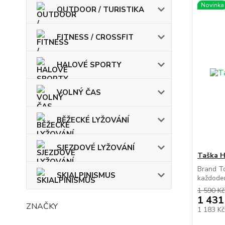
Novinka
OUTDOOR / TURISTIKA
FITNESS / CROSSFIT
HALOVÉ SPORTY
VOLNÝ ČAS
BĚŽECKÉ LYŽOVÁNÍ
SJEZDOVÉ LYŽOVÁNÍ
Taška 
Brand To
SKIALPINISMUS
každodenn
1 590 Kč
1 431
ZNAČKY
1 183 K