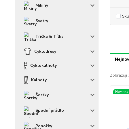
Mikiny
Skl
Svetry
Trička & Tílka
Cyklodresy
Nejnov
Cyklokalhoty
Zobrazuji 
Kalhoty
Novinka
Šortky
Spodní prádlo
Ponožky