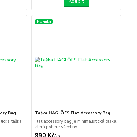
Koupit
Novinka
ory Bag
Taška HAGLÖFS Flat Accessory Bag
tická taška,
Flat accessory bag je minimalistická taška,
která pobere všechny ...
990 Kč
/
ks