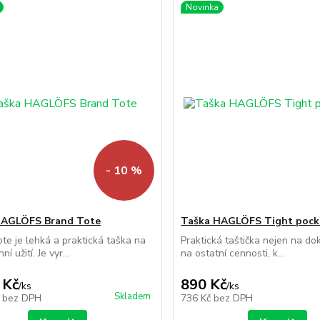
Novinka
- 10 %
HAGLÖFS Brand Tote
Taška HAGLÖFS Tight pock
te je lehká a praktická taška na
Praktická taštička nejen na dok
í užití. Je vyr...
na ostatní cennosti, k...
 Kč
890 Kč
/
ks
/
ks
Skladem
č
bez DPH
736 Kč
bez DPH