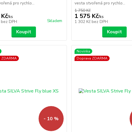
vořená pro rychlo...
vesta stvořená pro rychlo...
1 750 Kč
 Kč
1 575 Kč
/
ks
/
ks
Skladem
č
bez DPH
1 302 Kč
bez DPH
Koupit
Koupit
Novinka
a ZDARMA
Doprava ZDARMA
- 10 %