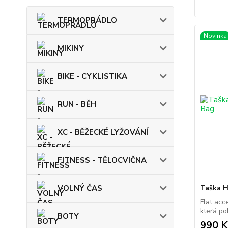
TERMOPRÁDLO
Novinka
MIKINY
BIKE - CYKLISTIKA
RUN - BĚH
XC - BĚŽECKÉ LYŽOVÁNÍ
FITNESS - TĚLOCVIČNA
VOLNÝ ČAS
Taška H
Flat acc
která po
BOTY
990 K