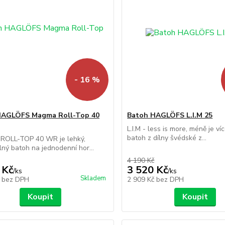
- 16 %
HAGLÖFS Magma Roll-Top 40
Batoh HAGLÖFS L.I.M 25
L.I.M - less is more, méně je ví
batoh z dílny švédské z...
OLL-TOP 40 WR je lehký,
ný batoh na jednodenní hor...
4 190 Kč
 Kč
3 520 Kč
/
ks
/
ks
Skladem
č
bez DPH
2 909 Kč
bez DPH
Koupit
Koupit