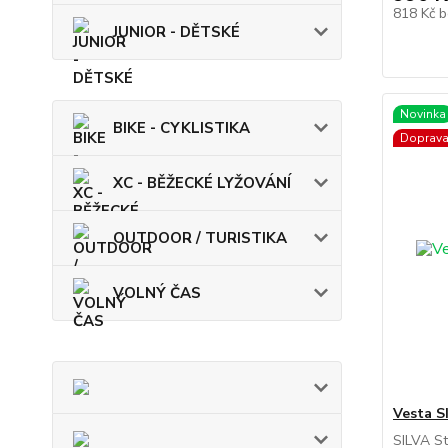
818 Kč
b
JUNIOR - DĚTSKÉ
Novinka
BIKE - CYKLISTIKA
Doprav
XC - BĚŽECKÉ LYŽOVÁNÍ
OUTDOOR / TURISTIKA
VOLNÝ ČAS
Vesta SI
SILVA St