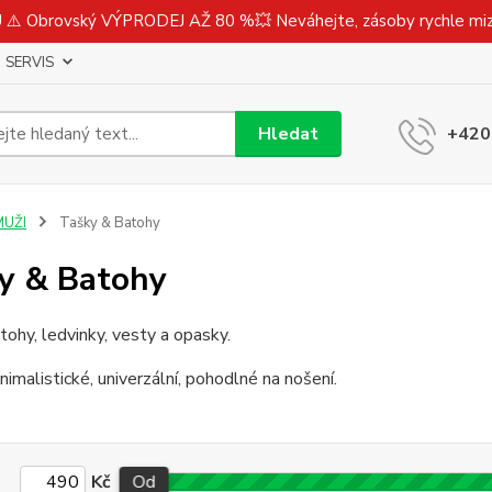
⚠️ Obrovský VÝPRODEJ AŽ 80 %💥 Neváhejte, zásoby rychle m
SERVIS
Hledat
+420
MUŽI
Tašky & Batohy
y & Batohy
tohy, ledvinky, vesty a opasky.
nimalistické, univerzální, pohodlné na nošení.
Kč
Od