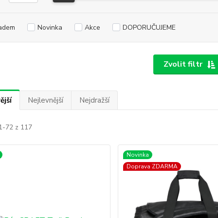
adem
Novinka
Akce
DOPORUČUJEME
Zvolit filtr
ější
Nejlevnější
Nejdražší
1-72 z 117
Novinka
Doprava ZDARMA