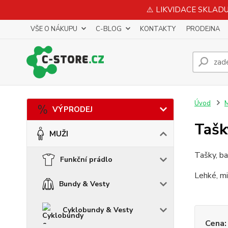
⚠️ LIKVIDACE SKLADU 
VŠE O NÁKUPU
C-BLOG
KONTAKTY
PRODEJNA
Úvod
VÝPRODEJ
Tašk
MUŽI
Tašky, ba
Funkční prádlo
Lehké, mi
Bundy & Vesty
Cyklobundy & Vesty
Cena: