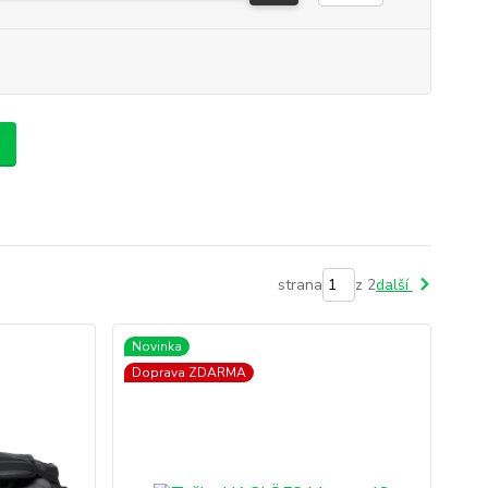
strana
z 2
další
Novinka
Doprava ZDARMA