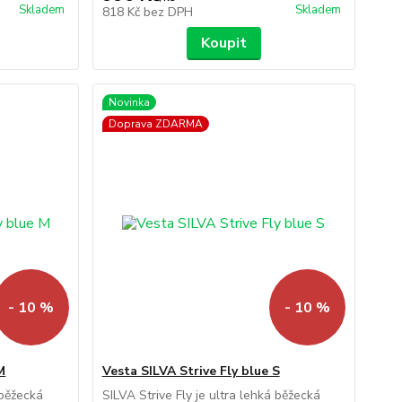
Skladem
Skladem
818 Kč
bez DPH
Koupit
Novinka
Doprava ZDARMA
- 10 %
- 10 %
M
Vesta SILVA Strive Fly blue S
 běžecká
SILVA Strive Fly je ultra lehká běžecká