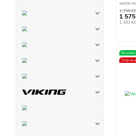
vesta st
1 750 Kč
1 575
1 302 K
Novinka
Doprav