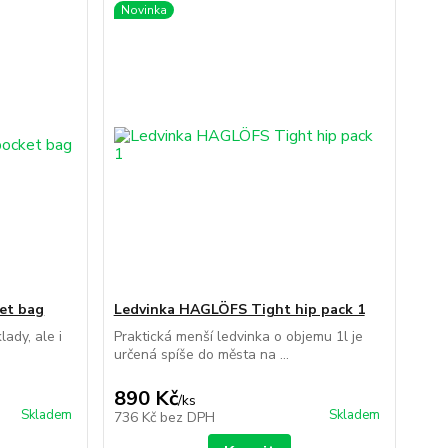
Novinka
et bag
Ledvinka HAGLÖFS Tight hip pack 1
lady, ale i
Praktická menší ledvinka o objemu 1l je
určená spíše do města na ...
890 Kč
/
ks
Skladem
Skladem
736 Kč
bez DPH