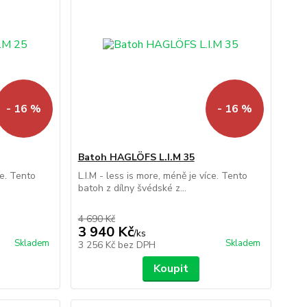
- 16 %
- 16 %
Batoh HAGLÖFS L.I.M 35
ce. Tento
L.I.M - less is more, méně je více. Tento
batoh z dílny švédské z...
4 690 Kč
3 940 Kč
/
ks
Skladem
Skladem
3 256 Kč
bez DPH
Koupit