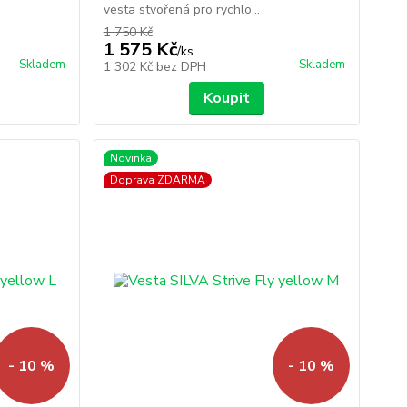
vesta stvořená pro rychlo...
1 750 Kč
1 575 Kč
/
ks
Skladem
Skladem
1 302 Kč
bez DPH
Koupit
Novinka
Doprava ZDARMA
- 10 %
- 10 %