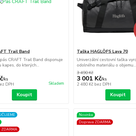
FT Trail Band
Taška HAGLÖFS Lava 70
 pás CRAFT Trail Band disponuje
Univerzální cestovní taška vy
 kapes, do kterých...
odolného materiálu o objemu..
3 490 Kč
č
3 001 Kč
/
ks
/
ks
Skladem
ez DPH
2 480 Kč
bez DPH
Koupit
Koupit
UČUJEME
Novinka
Doprava ZDARMA
a ZDARMA