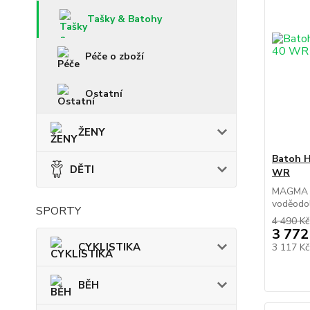
Tašky & Batohy
Péče o zboží
Ostatní
ŽENY
Batoh 
DĚTI
WR
MAGMA R
voděodol
SPORTY
4 490 Kč
3 772
CYKLISTIKA
3 117 K
BĚH