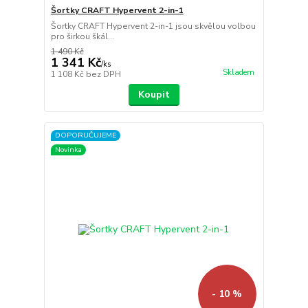
Šortky CRAFT Hypervent 2-in-1
Šortky CRAFT Hypervent 2-in-1 jsou skvělou volbou
pro širkou škál...
1 490 Kč
1 341 Kč
/
ks
Skladem
1 108 Kč
bez DPH
Koupit
DOPORUČUJEME
Novinka
- 10 %