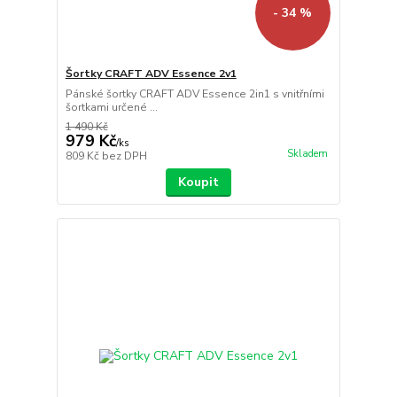
- 34 %
Šortky CRAFT ADV Essence 2v1
Pánské šortky CRAFT ADV Essence 2in1 s vnitřními
šortkami určené ...
1 490 Kč
979 Kč
/
ks
Skladem
809 Kč
bez DPH
Koupit