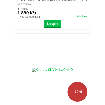
L.I.M Intense Trail 2v1 šortky jsou skvělou volbou na
Váš trailov...
4 090 Kč
1 890 Kč
/
ks
Skladem
1 562 Kč
bez DPH
Koupit
- 12 %