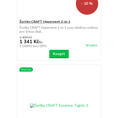
- 10 %
Šortky CRAFT Hypervent 2-in-1
Šortky CRAFT Hypervent 2-in-1 jsou skvělou volbou
pro širkou škál...
1 490 Kč
1 341 Kč
/
ks
Skladem
1 108 Kč
bez DPH
Koupit
Novinka