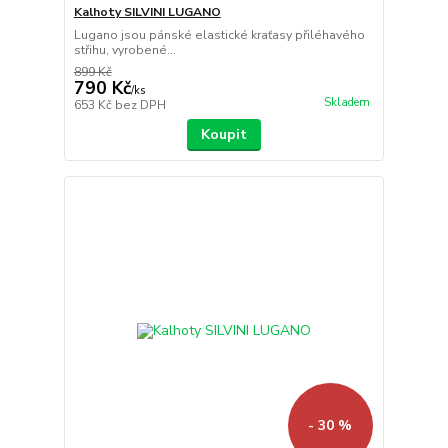
Kalhoty SILVINI LUGANO
Lugano jsou pánské elastické kraťasy přiléhavého
střihu, vyrobené...
899 Kč
790 Kč
/
ks
Skladem
653 Kč
bez DPH
Koupit
- 30 %