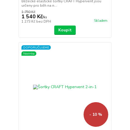
Běžecké elastické šortky CRAFT Hypervent jsou
určeny pro běh na n...
1 750 Kč
1 540 Kč
/
ks
Skladem
1 273 Kč
bez DPH
Koupit
DOPORUČUJEME
Novinka
- 10 %