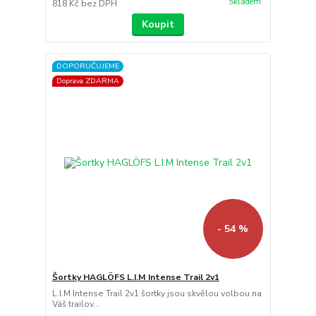
Skladem
818 Kč
bez DPH
Koupit
DOPORUČUJEME
Doprava ZDARMA
- 54 %
Šortky HAGLÖFS L.I.M Intense Trail 2v1
L.I.M Intense Trail 2v1 šortky jsou skvělou volbou na
Váš trailov...