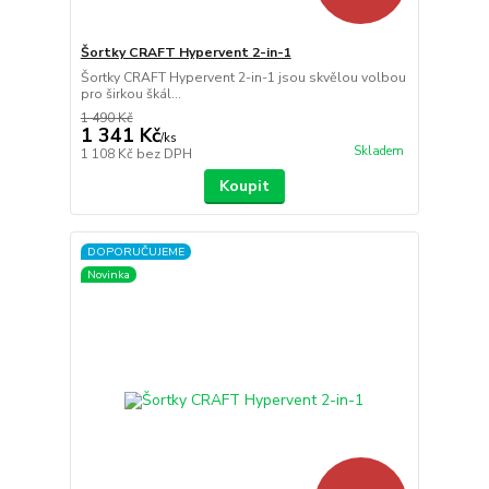
Šortky CRAFT Hypervent 2-in-1
Šortky CRAFT Hypervent 2-in-1 jsou skvělou volbou
pro širkou škál...
1 490 Kč
1 341 Kč
/
ks
Skladem
1 108 Kč
bez DPH
Koupit
DOPORUČUJEME
Novinka