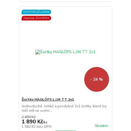
DOPORUČUJEME
Doprava ZDARMA
- 24 %
Šortky HAGLÖFS L.I.M TT 2v1
Jednoduché, lehké a prodyšné 2v1 šortky, které by
měl mít ve svém...
2 490 Kč
1 890 Kč
/
ks
Skladem
1 562 Kč
bez DPH