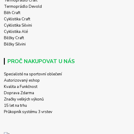
Termoprádlo Craft
Termoprádlo Devold
Běh Craft
Cyklistika Craft
Cyklistika Silvini
Cyklistika Alé
Běžky Craft
Běžky Silvini
PROČ NAKUPOVAT U NÁS
Specialisté na sportovní oblečení
Autorizovaný eshop
Kvalita a Funkčnost
Doprava Zdarma
Značky velkých výkonů
15 let na trhu
Průkopník systému 3 vrstev