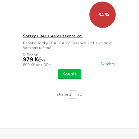
- 34 %
Šortky CRAFT ADV Essence 2v1
Pánské šortky CRAFT ADV Essence 2in1 s vnitřními
šortkami určené ...
1 490 Kč
979 Kč
/
ks
Skladem
809 Kč
bez DPH
Koupit
strana
z 1