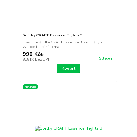
Šortky CRAFT Essence Tights 3
Elastické šortky CRAFT Essence 3 jsou ušity z
vysoce funkčního ma...
990 Kč
/
ks
Skladem
818 Kč
bez DPH
Koupit
Novinka