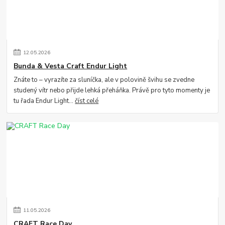
12
.
05
.
2026
Bunda & Vesta Craft Endur Light
Znáte to – vyrazíte za sluníčka, ale v polovině švihu se zvedne
studený vítr nebo přijde lehká přeháňka. Právě pro tyto momenty je
tu řada Endur Light...
číst celé
11
.
05
.
2026
CRAFT Race Day