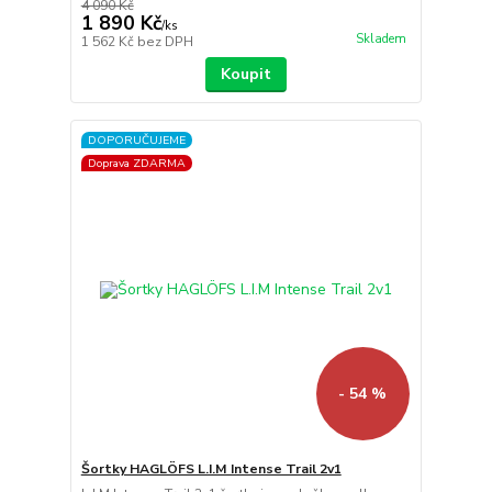
4 090 Kč
1 890 Kč
/
ks
Skladem
1 562 Kč
bez DPH
Koupit
DOPORUČUJEME
Doprava ZDARMA
- 54 %
Šortky HAGLÖFS L.I.M Intense Trail 2v1