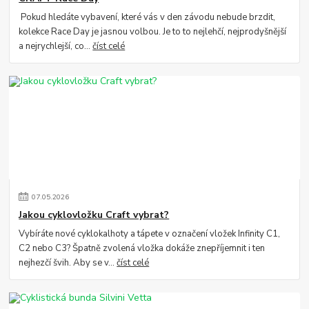
Pokud hledáte vybavení, které vás v den závodu nebude brzdit,
kolekce Race Day je jasnou volbou. Je to to nejlehčí, nejprodyšnější
a nejrychlejší, co...
číst celé
07
.
05
.
2026
Jakou cyklovložku Craft vybrat?
Vybíráte nové cyklokalhoty a tápete v označení vložek Infinity C1,
C2 nebo C3? Špatně zvolená vložka dokáže znepříjemnit i ten
nejhezčí švih. Aby se v...
číst celé