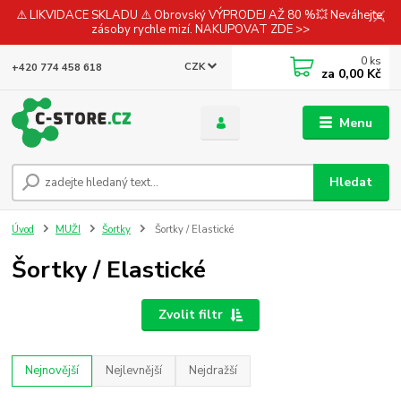
⚠️ LIKVIDACE SKLADU ⚠️ Obrovský VÝPRODEJ AŽ 80 %💥 Neváhejte,
zásoby rychle mizí. NAKUPOVAT ZDE >>
0
ks
CZK
+420 774 458 618
za
0,00 Kč
Menu
Hledat
Úvod
MUŽI
Šortky
Šortky / Elastické
Šortky / Elastické
Zvolit filtr
Nejnovější
Nejlevnější
Nejdražší