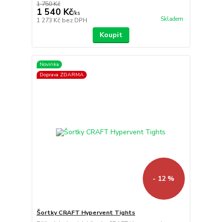
1 750 Kč
1 540 Kč
/
ks
Skladem
1 273 Kč
bez DPH
Koupit
Novinka
Doprava ZDARMA
- 12 %
Šortky CRAFT Hypervent Tights