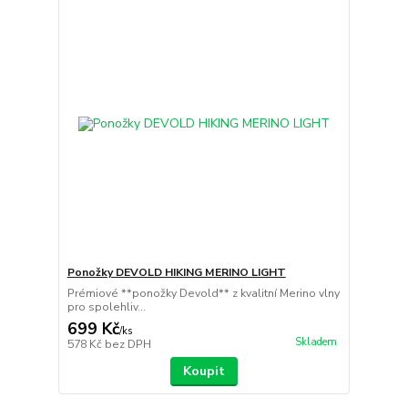
Ponožky DEVOLD HIKING MERINO LIGHT
Prémiové **ponožky Devold** z kvalitní Merino vlny
pro spolehliv...
699 Kč
/
ks
Skladem
578 Kč
bez DPH
Koupit