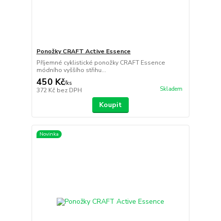
Ponožky CRAFT Active Essence
Příjemné cyklistické ponožky CRAFT Essence
módního vyššího střihu...
450 Kč
/
ks
Skladem
372 Kč
bez DPH
Koupit
Novinka