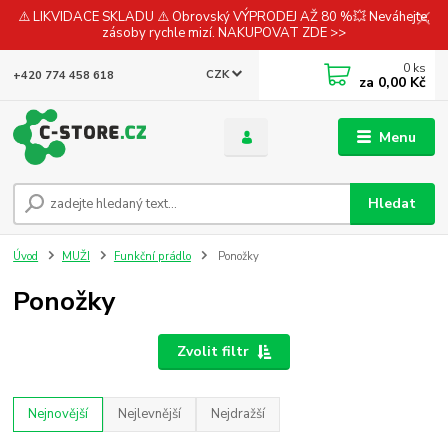
⚠️ LIKVIDACE SKLADU ⚠️ Obrovský VÝPRODEJ AŽ 80 %💥 Neváhejte,
zásoby rychle mizí. NAKUPOVAT ZDE >>
0
ks
CZK
+420 774 458 618
za
0,00 Kč
Menu
Hledat
Úvod
MUŽI
Funkční prádlo
Ponožky
Ponožky
Zvolit filtr
Nejnovější
Nejlevnější
Nejdražší