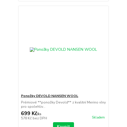
Ponožky DEVOLD NANSEN WOOL
Prémiové **ponožky Devold** z kvalitní Merino vlny
pro spolehliv...
699 Kč
/
ks
Skladem
578 Kč
bez DPH
Koupit