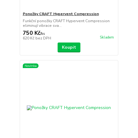
Ponožky CRAFT Hypervent Compression
Funkční ponožky CRAFT Hypervent Compression
eliminují vibrace sva...
750 Kč
/
ks
Skladem
620 Kč
bez DPH
Koupit
Novinka