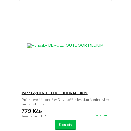
Ponožky DEVOLD OUTDOOR MEDIUM
Prémiové **ponožky Devold** z kvalitní Merino vlny
pro spolehliv...
779 Kč
/
ks
Skladem
644 Kč
bez DPH
Koupit