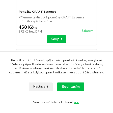
Ponožky CRAFT Essence
Příjemné cyklistické ponožky CRAFT Essence
módního vyššího střihu...
450 Kč
/
ks
Skladem
372 Kč
bez DPH
Koupit
Pro základní funkčnost, zpříjemnění používání webu, analytické
účely a v případě udělení souhlasu také pro účely cílení reklamy
využíváme soubory cookies. Nastavení vlastních preferencí
cookies můžete kdykoli upravit odkazem ve spodní části stránek.
Souhlasím
Nastavení
Souhlas můžete odmítnout
zde
.