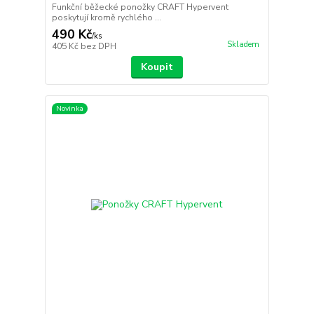
Funkční běžecké ponožky CRAFT Hypervent
poskytují kromě rychlého ...
490 Kč
/
ks
Skladem
405 Kč
bez DPH
Koupit
Novinka