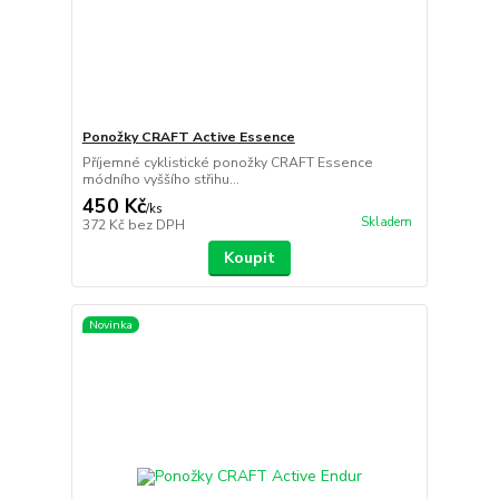
Ponožky CRAFT Active Essence
Příjemné cyklistické ponožky CRAFT Essence
módního vyššího střihu...
450 Kč
/
ks
Skladem
372 Kč
bez DPH
Koupit
Novinka