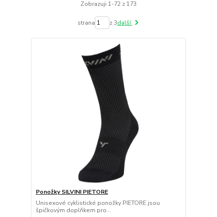
Zobrazuji 1-72 z 173
strana
z 3
další
Ponožky SILVINI PIETORE
Unisexové cyklistické ponožky PIETORE jsou
špičkovým doplňkem pro...