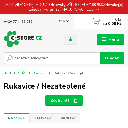
⚠️ LIKVIDACE SKLADU ⚠️ Obrovský VÝPRODEJ AŽ 80 %💥 Neváhejte,
zásoby rychle mizí. NAKUPOVAT ZDE >>
0
ks
CZK
+420 774 458 618
za
0,00 Kč
Menu
Hledat
Úvod
MUŽI
Rukavice
Rukavice / Nezateplené
Rukavice / Nezateplené
Zvolit filtr
Nejnovější
Nejlevnější
Nejdražší