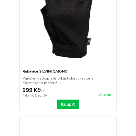
Rukavice SILVINI GAIONO
Pánské krátkoprsté cyklistické rukavice z
elastického materiálu L...
599 Kč
/
ks
Skladem
495 Kč
bez DPH
Koupit