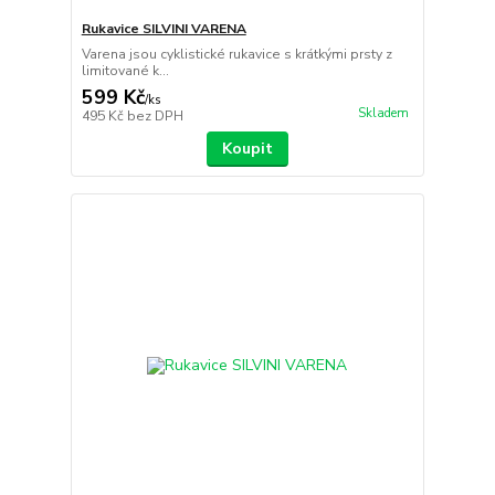
Rukavice SILVINI VARENA
Varena jsou cyklistické rukavice s krátkými prsty z
limitované k...
599 Kč
/
ks
Skladem
495 Kč
bez DPH
Koupit