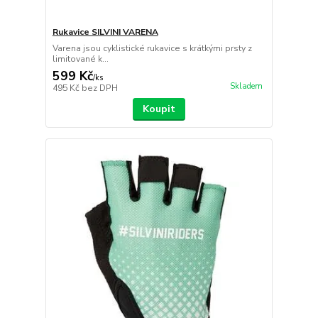
Rukavice SILVINI VARENA
Varena jsou cyklistické rukavice s krátkými prsty z
limitované k...
599 Kč
/
ks
Skladem
495 Kč
bez DPH
Koupit