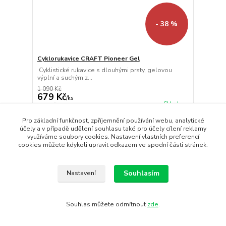
- 38 %
Cyklorukavice CRAFT Pioneer Gel
Cyklistické rukavice s dlouhými prsty, gelovou
výplní a suchým z...
1 090 Kč
679 Kč
/
ks
Skladem
561 Kč
bez DPH
Koupit
Pro základní funkčnost, zpříjemnění používání webu, analytické
účely a v případě udělení souhlasu také pro účely cílení reklamy
využíváme soubory cookies. Nastavení vlastních preferencí
cookies můžete kdykoli upravit odkazem ve spodní části stránek.
strana
z 1
Souhlasím
Nastavení
Souhlas můžete odmítnout
zde
.