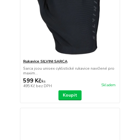
Rukavice SILVINI SARCA
Sarca jsou unisex cyklistické rukavice navržené pro
maxim...
599 Kč
/
ks
Skladem
495 Kč
bez DPH
Koupit