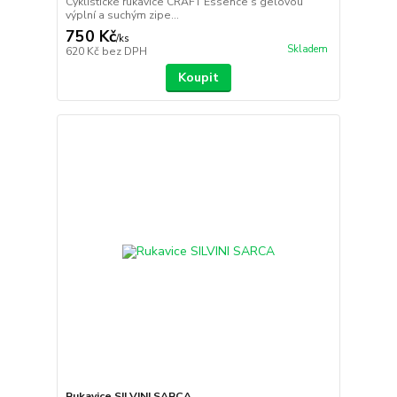
Cyklistické rukavice CRAFT Essence s gelovou
výplní a suchým zipe...
750 Kč
/
ks
Skladem
620 Kč
bez DPH
Koupit
Rukavice SILVINI SARCA