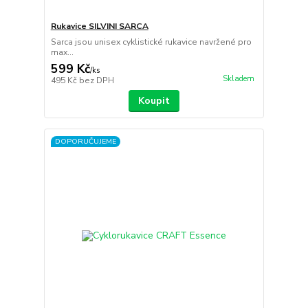
Rukavice SILVINI SARCA
Sarca jsou unisex cyklistické rukavice navržené pro
max...
599 Kč
/
ks
Skladem
495 Kč
bez DPH
Koupit
DOPORUČUJEME