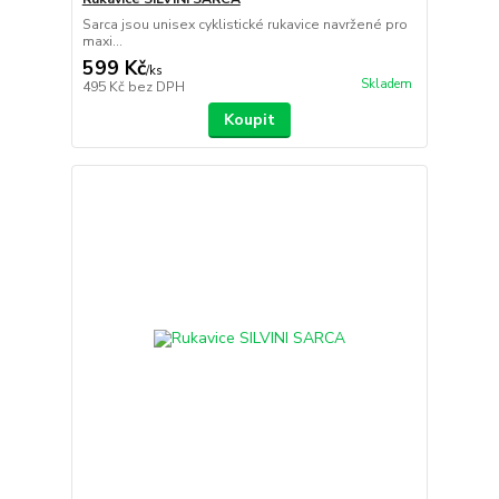
Sarca jsou unisex cyklistické rukavice navržené pro
maxi...
599 Kč
/
ks
Skladem
495 Kč
bez DPH
Koupit