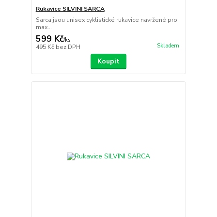
Rukavice SILVINI SARCA
Sarca jsou unisex cyklistické rukavice navržené pro
max...
599 Kč
/
ks
Skladem
495 Kč
bez DPH
Koupit