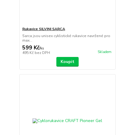
Rukavice SILVINI SARCA
Sarca jsou unisex cyklistické rukavice navržené pro
max...
599 Kč
/
ks
Skladem
495 Kč
bez DPH
Koupit