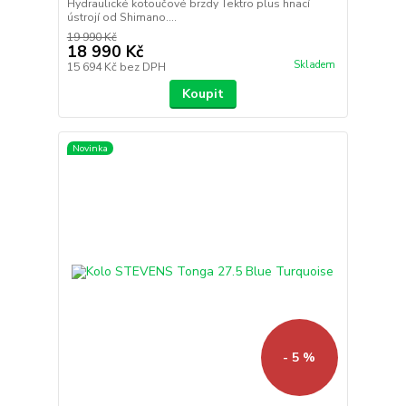
Hydraulické kotoučové brzdy Tektro plus hnací
ústrojí od Shimano....
19 990 Kč
18 990 Kč
Skladem
15 694 Kč
bez DPH
Koupit
Novinka
- 5 %