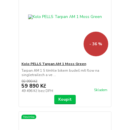
- 36 %
Kolo PELLS Tarpan AM 1 Moss Green
Tarpan AM 1 S tímhle bikem budeš mít flow na
singletrailech a ve ...
92 990 Kč
59 890 Kč
Skladem
49 496 Kč
bez DPH
Koupit
Novinka