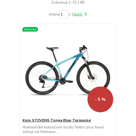
Zobrazuji 1-72 z 85
strana
z 2
další
Novinka
- 5 %
Kolo STEVENS Tonga Blue Turquoise
Hydraulické kotoučové brzdy Tektro plus hnací
ústrojí od Shimano....