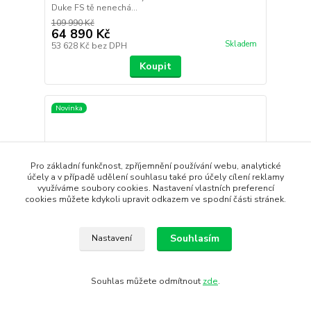
Duke FS tě nenechá...
109 990 Kč
64 890 Kč
Skladem
53 628 Kč
bez DPH
Koupit
Novinka
Pro základní funkčnost, zpříjemnění používání webu, analytické
účely a v případě udělení souhlasu také pro účely cílení reklamy
využíváme soubory cookies. Nastavení vlastních preferencí
cookies můžete kdykoli upravit odkazem ve spodní části stránek.
Souhlasím
Nastavení
- 37 %
Souhlas můžete odmítnout
zde
.