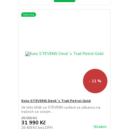
Novinka
- 11 %
Kolo STEVENS Devil´s Trail Petrol Gold
Ve této třídě se STEVENS vydává za zábavou na
trailech se silným ...
35 990 Kč
31 990 Kč
Skladem
26 438 Kč
bez DPH