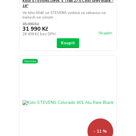
Kolo STEVENS Devil´s Trail 27.5 Cool Grey Black -
16"
Ve této třídě se STEVENS vydává za zábavou na
trailech se silným ...
35 990 Kč
31 990 Kč
Skladem
26 438 Kč
bez DPH
Koupit
Novinka
- 11 %