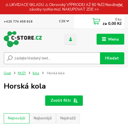
⚠️ LIKVIDACE SKLADU ⚠️ Obrovský VÝPRODEJ AŽ 80 %💥 Neváhejte,
zásoby rychle mizí. NAKUPOVAT ZDE >>
0
ks
CZK
+420 774 458 618
za
0,00 Kč
Menu
Hledat
Úvod
MUŽI
Kola
Horská kola
Horská kola
Zvolit filtr
Nejnovější
Nejlevnější
Nejdražší