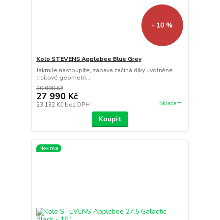
- 10 %
Kolo STEVENS Applebee Blue Grey
Jakmile nastoupíte, zábava začíná díky uvolněné
trailové geometri...
30 990 Kč
27 990 Kč
Skladem
23 132 Kč
bez DPH
Koupit
Novinka