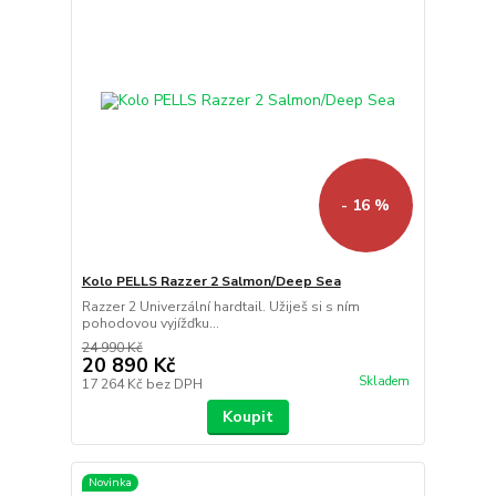
- 16 %
Kolo PELLS Razzer 2 Salmon/Deep Sea
Razzer 2 Univerzální hardtail. Užiješ si s ním
pohodovou vyjížďku...
24 990 Kč
20 890 Kč
Skladem
17 264 Kč
bez DPH
Koupit
Novinka