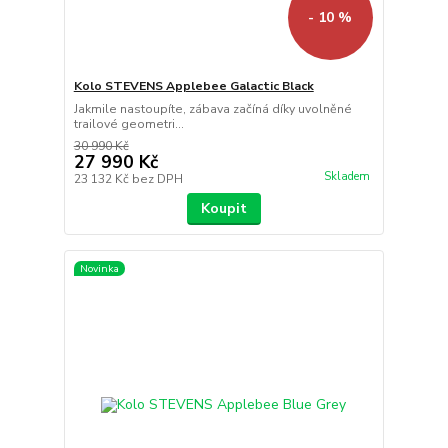
- 10 %
Kolo STEVENS Applebee Galactic Black
Jakmile nastoupíte, zábava začíná díky uvolněné
trailové geometri...
30 990 Kč
27 990 Kč
Skladem
23 132 Kč
bez DPH
Koupit
Novinka