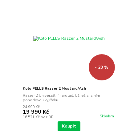
- 20 %
Kolo PELLS Razzer 2 Mustard/Ash
Razzer 2 Univerzální hardtail. Užiješ si s ním
pohodovou vyjížďku...
24 990 Kč
19 990 Kč
Skladem
16 521 Kč
bez DPH
Koupit