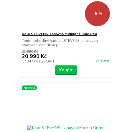
- 5 %
Kolo STEVENS Taniwha Midnight Blue Red
Tento pohodlný hardtail STEVENS je lákavou
startovací nabídkou pr...
21 990 Kč
20 990 Kč
Skladem
17 347 Kč
bez DPH
Koupit
Novinka