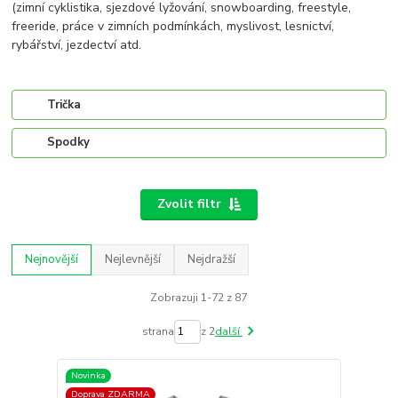
(zimní cyklistika, sjezdové lyžování, snowboarding, freestyle,
freeride, práce v zimních podmínkách, myslivost, lesnictví,
rybářství, jezdectví atd.
Trička
Spodky
Zvolit filtr
Nejnovější
Nejlevnější
Nejdražší
Zobrazuji 1-72 z 87
strana
z 2
další
Novinka
Doprava ZDARMA