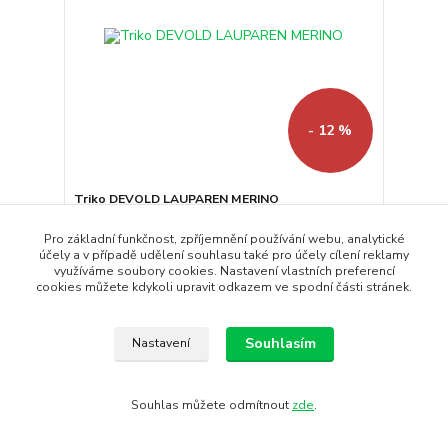
- 12 %
Triko DEVOLD LAUPAREN MERINO
Pořiďte si tričko z nejkvalitnější vlny, ve kterém se
budete cíti...
Pro základní funkčnost, zpříjemnění používání webu, analytické
účely a v případě udělení souhlasu také pro účely cílení reklamy
2 499 Kč
2 199 Kč
využíváme soubory cookies. Nastavení vlastních preferencí
/
ks
cookies můžete kdykoli upravit odkazem ve spodní části stránek.
Skladem
1 817 Kč
bez DPH
Koupit
Souhlasím
Nastavení
Souhlas můžete odmítnout
zde
.