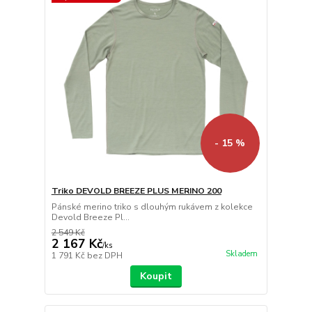
- 15 %
Triko DEVOLD BREEZE PLUS MERINO 200
Pánské merino triko s dlouhým rukávem z kolekce
Devold Breeze Pl...
2 549 Kč
2 167 Kč
/
ks
Skladem
1 791 Kč
bez DPH
Koupit