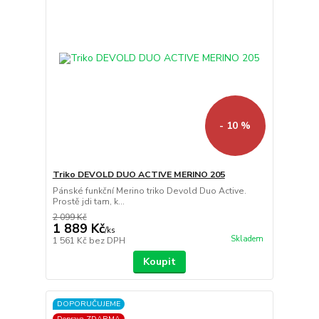
- 10 %
Triko DEVOLD DUO ACTIVE MERINO 205
Pánské funkční Merino triko Devold Duo Active.
Prostě jdi tam, k...
2 099 Kč
1 889 Kč
/
ks
Skladem
1 561 Kč
bez DPH
Koupit
DOPORUČUJEME
Doprava ZDARMA