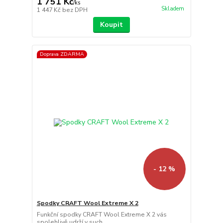
1 751 Kč
/
ks
Skladem
1 447 Kč
bez DPH
Koupit
Doprava ZDARMA
- 12 %
Spodky CRAFT Wool Extreme X 2
Funkční spodky CRAFT Wool Extreme X 2 vás
spolehlivě udrží v such...