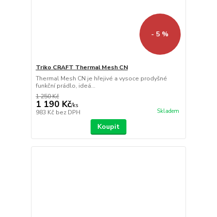
- 5 %
Triko CRAFT Thermal Mesh CN
Thermal Mesh CN je hřejivé a vysoce prodyšné
funkční prádlo, ideá...
1 250 Kč
1 190 Kč
/
ks
Skladem
983 Kč
bez DPH
Koupit