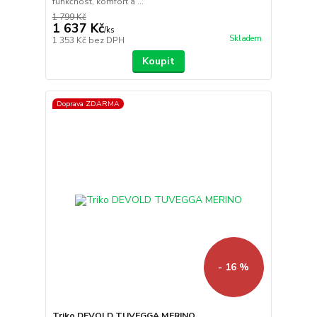
funkčnost, komfort a ...
1 799 Kč
1 637 Kč
/
ks
Skladem
1 353 Kč
bez DPH
Koupit
Doprava ZDARMA
- 16 %
Triko DEVOLD TUVEGGA MERINO