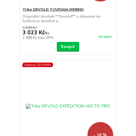
Triko DEVOLD TUVEGGA MERINO
Originální výrobek **Devold** s důrazem na
funkčnost, komfort a ...
3 599 Kč
3 023 Kč
/
ks
Skladem
2 498 Kč
bez DPH
Koupit
Doprava ZDARMA
- 16 %