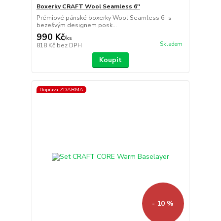
Boxerky CRAFT Wool Seamless 6''
Prémiové pánské boxerky Wool Seamless 6" s
bezešvým designem posk...
990 Kč
/
ks
Skladem
818 Kč
bez DPH
Koupit
Doprava ZDARMA
- 10 %