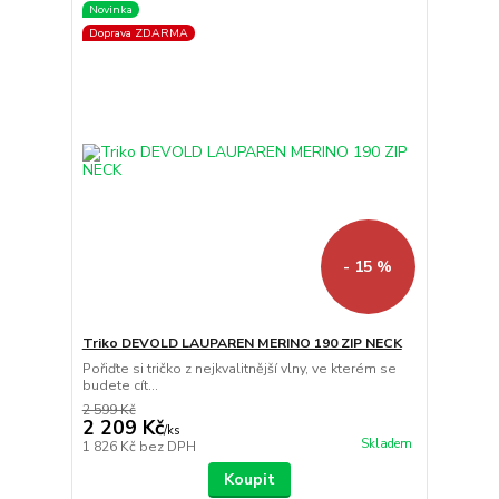
Novinka
Doprava ZDARMA
- 15 %
Triko DEVOLD LAUPAREN MERINO 190 ZIP NECK
Pořiďte si tričko z nejkvalitnější vlny, ve kterém se
budete cít...
2 599 Kč
2 209 Kč
/
ks
Skladem
1 826 Kč
bez DPH
Koupit