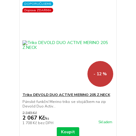
DOPORUČUJEME
Doprava ZDARMA
- 12 %
Triko DEVOLD DUO ACTIVE MERINO 205 Z.NECK
Pánské funkční Merino triko se stojáčkem na zip
Devold Duo Activ...
2 349 Kč
2 067 Kč
/
ks
Skladem
1 708 Kč
bez DPH
Koupit