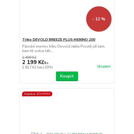
- 12 %
Triko DEVOLD BREEZE PLUS MERINO 200
Pánské merino triko Devold Jakta Prostě jdi tam,
kam tě srdce táh...
2 499 Kč
2 199 Kč
/
ks
Skladem
1 817 Kč
bez DPH
Koupit
Doprava ZDARMA