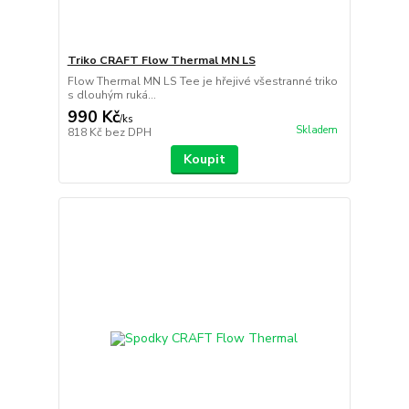
Triko CRAFT Flow Thermal MN LS
Flow Thermal MN LS Tee je hřejivé všestranné triko
s dlouhým ruká...
990 Kč
/
ks
Skladem
818 Kč
bez DPH
Koupit