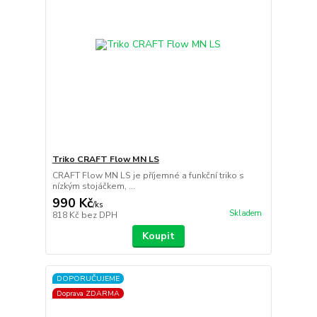
Triko CRAFT Flow MN LS
CRAFT Flow MN LS je příjemné a funkční triko s
nízkým stojáčkem, ...
990 Kč
/
ks
Skladem
818 Kč
bez DPH
Koupit
DOPORUČUJEME
Doprava ZDARMA