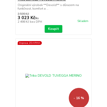
Originální výrobek **Devold** s důrazem na
funkčnost, komfort a ...
3 599 Kč
3 023 Kč
/
ks
Skladem
2 498 Kč
bez DPH
Koupit
Doprava ZDARMA
- 16 %