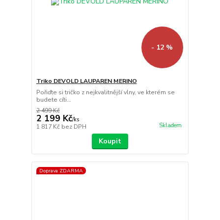
- 12 %
Triko DEVOLD LAUPAREN MERINO
Pořiďte si tričko z nejkvalitnější vlny, ve kterém se
budete cíti...
2 499 Kč
2 199 Kč
/
ks
Skladem
1 817 Kč
bez DPH
Koupit
Doprava ZDARMA