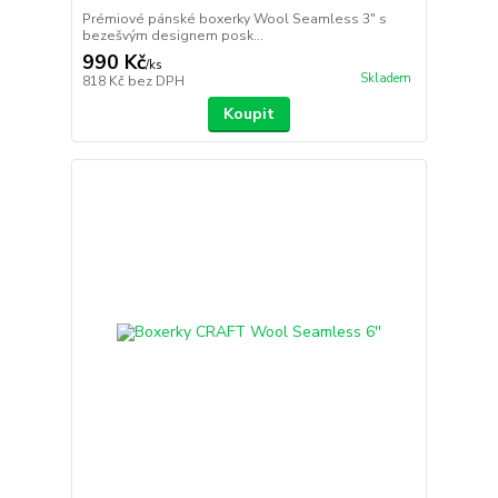
Prémiové pánské boxerky Wool Seamless 3" s
bezešvým designem posk...
990 Kč
/
ks
Skladem
818 Kč
bez DPH
Koupit