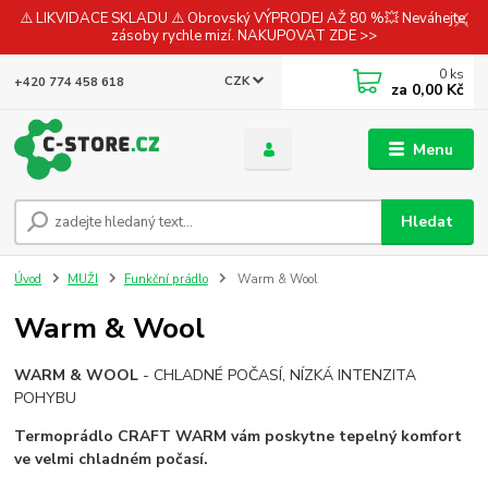
⚠️ LIKVIDACE SKLADU ⚠️ Obrovský VÝPRODEJ AŽ 80 %💥 Neváhejte,
zásoby rychle mizí. NAKUPOVAT ZDE >>
0
ks
CZK
+420 774 458 618
za
0,00 Kč
Menu
Hledat
Úvod
MUŽI
Funkční prádlo
Warm & Wool
Warm & Wool
WARM & WOOL
- CHLADNÉ POČASÍ, NÍZKÁ INTENZITA
POHYBU
Termoprádlo CRAFT WARM vám poskytne tepelný komfort
ve velmi chladném počasí.