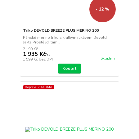
- 12 %
Triko DEVOLD BREEZE PLUS MERINO 200
Pánské merino triko s krátkým rukávem Devold
Jakta Prostě jdi tam...
2 199 Kč
1 935 Kč
/
ks
Skladem
1 599 Kč
bez DPH
Koupit
Doprava ZDARMA