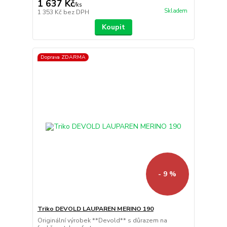
1 637 Kč
/
ks
Skladem
1 353 Kč
bez DPH
Koupit
Doprava ZDARMA
- 9 %
Triko DEVOLD LAUPAREN MERINO 190
Originální výrobek **Devold** s důrazem na