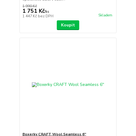
1 990 Kč
1 751 Kč
/
ks
Skladem
1 447 Kč
bez DPH
Koupit
Boxerky CRAFT Wool Seamless 6''