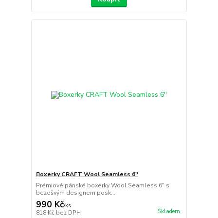
Boxerky CRAFT Wool Seamless 6''
Prémiové pánské boxerky Wool Seamless 6" s
bezešvým designem posk...
990 Kč
/
ks
Skladem
818 Kč
bez DPH