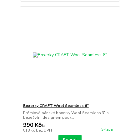
Boxerky CRAFT Wool Seamless 6''
Prémiové pánské boxerky Wool Seamless 3" s
bezešvým designem posk...
990 Kč
/
ks
Skladem
818 Kč
bez DPH
Koupit