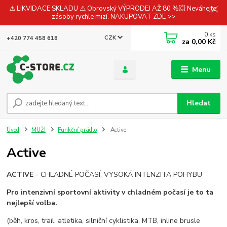
⚠️ LIKVIDACE SKLADU ⚠️ Obrovský VÝPRODEJ AŽ 80 %💥 Neváhejte,
zásoby rychle mizí. NAKUPOVAT ZDE >>
0
ks
CZK
+420 774 458 618
za
0,00 Kč
Menu
Hledat
Úvod
MUŽI
Funkční prádlo
Active
Active
ACTIVE
- CHLADNÉ POČASÍ, VYSOKÁ INTENZITA POHYBU
Pro intenzivní sportovní aktivity v chladném počasí je to ta
nejlepší volba.
(běh, kros, trail, atletika, silniční cyklistika, MTB, inline brusle