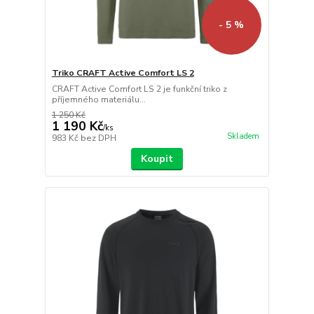
- 5 %
Triko CRAFT Active Comfort LS 2
CRAFT Active Comfort LS 2 je funkční triko z
příjemného materiálu...
1 250 Kč
1 190 Kč
/
ks
Skladem
983 Kč
bez DPH
Koupit