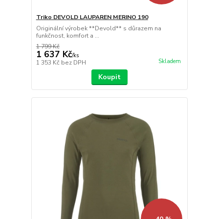
Triko DEVOLD LAUPAREN MERINO 190
Originální výrobek **Devold** s důrazem na
funkčnost, komfort a ...
1 799 Kč
1 637 Kč
/
ks
Skladem
1 353 Kč
bez DPH
Koupit