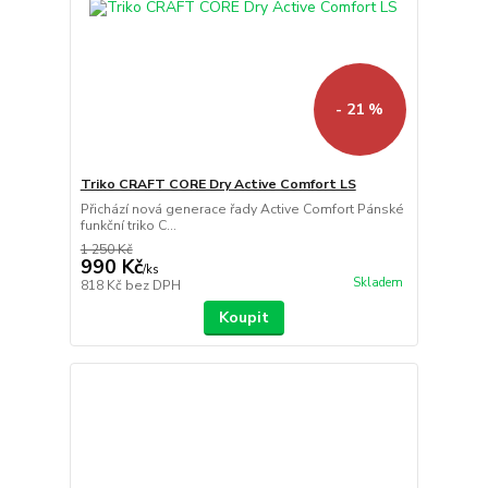
- 21 %
Triko CRAFT CORE Dry Active Comfort LS
Přichází nová generace řady Active Comfort Pánské
funkční triko C...
1 250 Kč
990 Kč
/
ks
Skladem
818 Kč
bez DPH
Koupit