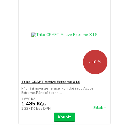
- 10 %
Triko CRAFT Active Extreme X LS
Přichází nová generace ikonické řady Active
Extreme.Pánské techni...
1 650 Kč
1 485 Kč
/
ks
Skladem
1 227 Kč
bez DPH
Koupit