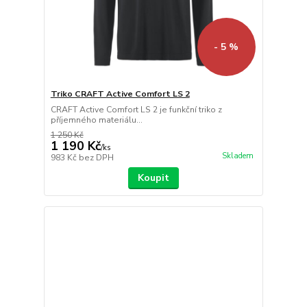
- 5 %
Triko CRAFT Active Comfort LS 2
CRAFT Active Comfort LS 2 je funkční triko z
příjemného materiálu...
1 250 Kč
1 190 Kč
/
ks
Skladem
983 Kč
bez DPH
Koupit