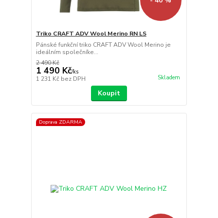
- 40 %
Triko CRAFT ADV Wool Merino RN LS
Pánské funkční triko CRAFT ADV Wool Merino je
ideálním společníke...
2 490 Kč
1 490 Kč
/
ks
Skladem
1 231 Kč
bez DPH
Koupit
Doprava ZDARMA