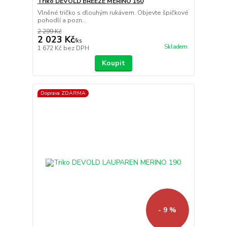
Triko DEVOLD BREEZE MERINO 150
Vlněné tričko s dlouhým rukávem. Objevte špičkové
pohodlí a pozn...
2 299 Kč
2 023 Kč
/
ks
Skladem
1 672 Kč
bez DPH
Koupit
Doprava ZDARMA
- 9 %