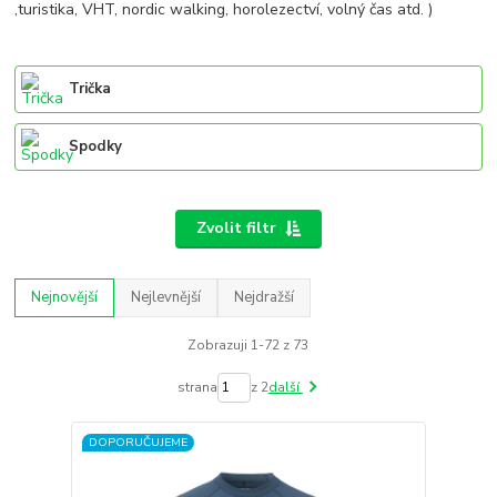
,turistika, VHT, nordic walking, horolezectví, volný čas atd. )
Trička
Spodky
Zvolit filtr
Nejnovější
Nejlevnější
Nejdražší
Zobrazuji 1-72 z 73
strana
z 2
další
DOPORUČUJEME