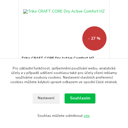
- 27 %
Triko CRAFT CORE Dry Active Comfort HZ
Přichází nová generace oblíbené řady Active
Pro základní funkčnost, zpříjemnění používání webu, analytické
Comfort Pánské funkčn...
účely a v případě udělení souhlasu také pro účely cílení reklamy
1 350 Kč
využíváme soubory cookies. Nastavení vlastních preferencí
990 Kč
/
ks
cookies můžete kdykoli upravit odkazem ve spodní části stránek.
Skladem
818 Kč
bez DPH
Koupit
Souhlasím
Nastavení
Doprava ZDARMA
Souhlas můžete odmítnout
zde
.