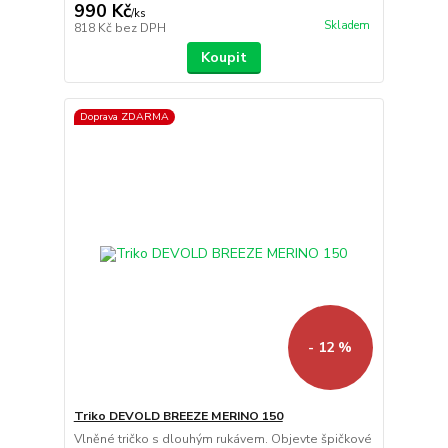
990 Kč
/
ks
Skladem
818 Kč
bez DPH
Koupit
Doprava ZDARMA
- 12 %
Triko DEVOLD BREEZE MERINO 150
Vlněné tričko s dlouhým rukávem. Objevte špičkové