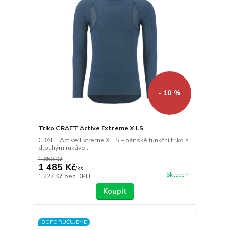
- 10 %
Triko CRAFT Active Extreme X LS
CRAFT Active Extreme X LS – pánské funkční triko s
dlouhým rukáve...
1 650 Kč
1 485 Kč
/
ks
Skladem
1 227 Kč
bez DPH
Koupit
DOPORUČUJEME