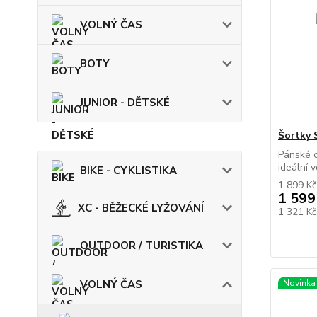
VOLNÝ ČAS
BOTY
JUNIOR - DĚTSKÉ
Šortky 
Pánské c
ideální v
BIKE - CYKLISTIKA
1 899 Kč
1 599
XC - BĚŽECKÉ LYŽOVÁNÍ
1 321 K
OUTDOOR / TURISTIKA
VOLNÝ ČAS
Novinka