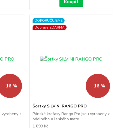
Koupit
DOPORUČUJEME
Doprava ZDARMA
- 16 %
- 16 %
Šortky SILVINI RANGO PRO
u vyrobeny z
Pánské kraťasy Rango Pro jsou vyrobeny z
odolného a lehkého mate...
1 899 Kč