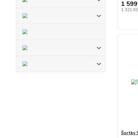
1 599
1 321 K
Šortky 