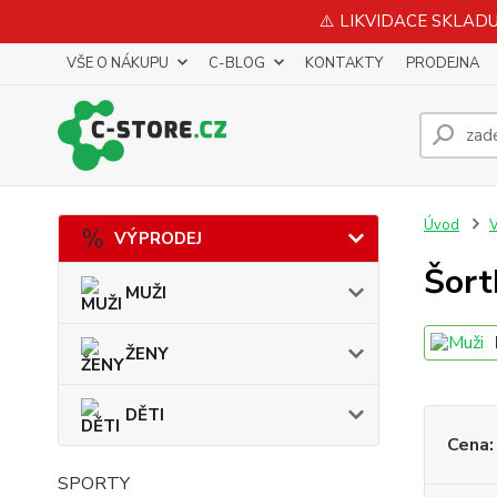
⚠️ LIKVIDACE SKLADU 
VŠE O NÁKUPU
C-BLOG
KONTAKTY
PRODEJNA
Úvod
VÝPRODEJ
Šort
MUŽI
ŽENY
DĚTI
Cena:
SPORTY