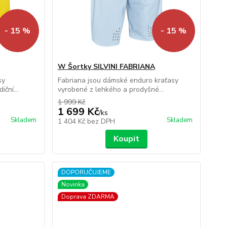
- 15 %
- 15 %
W Šortky SILVINI FABRIANA
sy
Fabriana jsou dámské enduro kraťasy
ční...
vyrobené z lehkého a prodyšné...
1 999 Kč
1 699 Kč
/
ks
Skladem
Skladem
1 404 Kč
bez DPH
Koupit
DOPORUČUJEME
Novinka
Doprava ZDARMA