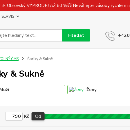
⚠️ Obrovský VÝPRODEJ AŽ 80 %💥 Neváhejte, zásoby rychle m
SERVIS
Hledat
+420
VOLNÝ ČAS
Šortky & Sukně
ky & Sukně
Muži
Ženy
Kč
Od