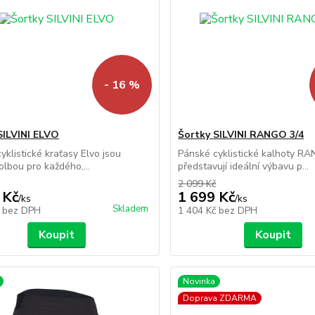
- 16 %
SILVINI ELVO
Šortky SILVINI RANGO 3/4
yklistické kraťasy Elvo jsou
Pánské cyklistické kalhoty R
olbou pro každého,...
představují ideální výbavu p...
2 099 Kč
 Kč
1 699 Kč
/
ks
/
ks
Skladem
č
bez DPH
1 404 Kč
bez DPH
Koupit
Koupit
Novinka
Doprava ZDARMA