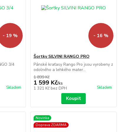
- 19 %
- 16 %
Šortky SILVINI RANGO PRO
ANGO 3/4
Pánské kraťasy Rango Pro jsou vyrobeny z
odolného a lehkého mater...
1 899 Kč
1 599 Kč
/
ks
Skladem
Skladem
1 321 Kč
bez DPH
Koupit
Novinka
Doprava ZDARMA