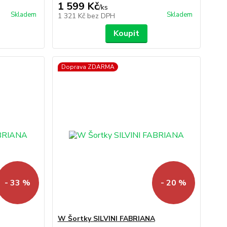
1 599 Kč
/
ks
Skladem
Skladem
1 321 Kč
bez DPH
Koupit
Doprava ZDARMA
- 33 %
- 20 %
W Šortky SILVINI FABRIANA