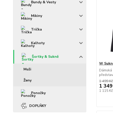
Bundy & Vesty
Mikiny
Trička
Kalhoty
Šortky & Sukně
W Sukn
Muži
Dámská 
představ
Ženy
1 499 Kč
1 349
1 115 K
Ponožky
DOPLŇKY