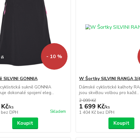
- 10 %
ě SILVINI GONNIA
W Šortky SILVINI RANGA 3/
cyklistická sukně GONNIA
Dámské cyklistické kalhoty R
uje dokonalé spojení eleg...
jsou skvělou volbou pro každ...
2 099 Kč
 Kč
1 699 Kč
/
ks
/
ks
Skladem
č
bez DPH
1 404 Kč
bez DPH
Koupit
Koupit