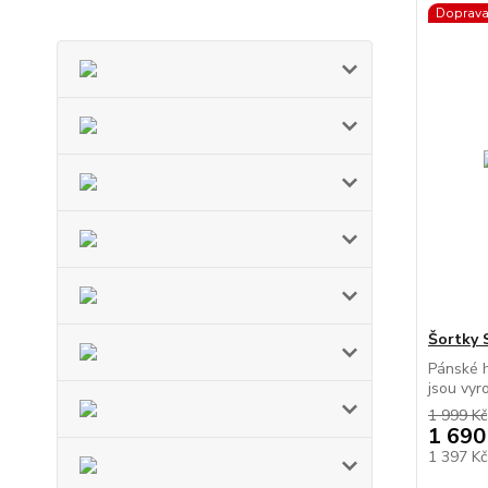
Doprav
Šortky 
Pánské h
jsou vyr
1 999 Kč
1 690
1 397 K