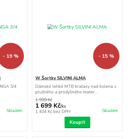
- 19 %
- 15 %
4
W Šortky SILVINI ALMA
ANGA 3/4
Dámské lehké MTB kraťasy nad kolena z
pružného a prodyšného mater...
1 999 Kč
1 699 Kč
/
ks
Skladem
Skladem
1 404 Kč
bez DPH
Koupit