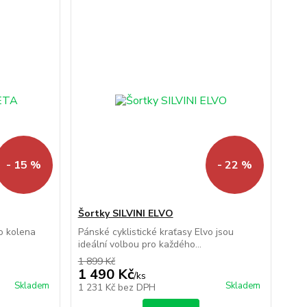
- 15 %
- 22 %
Šortky SILVINI ELVO
o kolena
Pánské cyklistické kraťasy Elvo jsou
ideální volbou pro každého...
1 899 Kč
1 490 Kč
/
ks
Skladem
Skladem
1 231 Kč
bez DPH