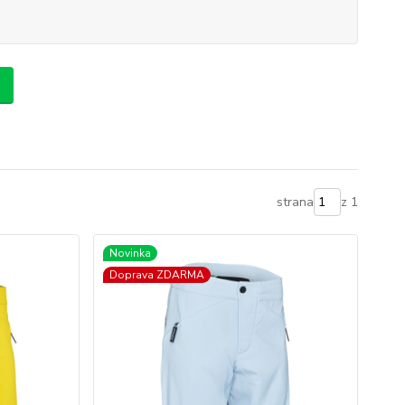
strana
z 1
Novinka
Doprava ZDARMA