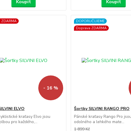
Koupit
Koupit
a ZDARMA
DOPORUČUJEME
Doprava ZDARMA
- 16 %
SILVINI ELVO
Šortky SILVINI RANGO PRO
yklistické kraťasy Elvo jsou
Pánské kraťasy Rango Pro jso
olbou pro každého,...
odolného a lehkého mate...
1 899 Kč