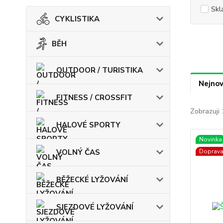
Skl
CYKLISTIKA
BĚH
OUTDOOR / TURISTIKA
Nejnov
FITNESS / CROSSFIT
Zobrazuji 
HALOVÉ SPORTY
Novinka
VOLNÝ ČAS
Doprav
BĚŽECKÉ LYŽOVÁNÍ
SJEZDOVÉ LYŽOVÁNÍ