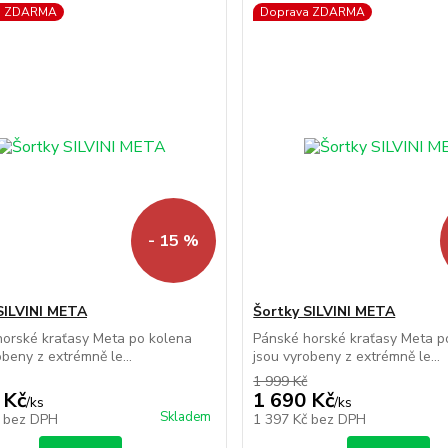
a ZDARMA
Doprava ZDARMA
- 15 %
SILVINI META
Šortky SILVINI META
orské kraťasy Meta po kolena
Pánské horské kraťasy Meta p
obeny z extrémně le...
jsou vyrobeny z extrémně le...
1 999 Kč
 Kč
1 690 Kč
/
ks
/
ks
Skladem
č
bez DPH
1 397 Kč
bez DPH