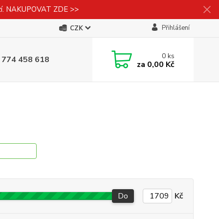
izí. NAKUPOVAT ZDE >>
Přihlášení
CZK
0
ks
 774 458 618
za
0,00 Kč
Do
Kč