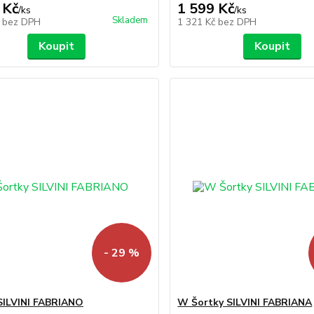
 Kč
1 599 Kč
/
ks
/
ks
Skladem
č
bez DPH
1 321 Kč
bez DPH
Koupit
Koupit
- 29 %
SILVINI FABRIANO
W Šortky SILVINI FABRIANA