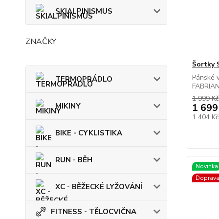
SKIALPINISMUS
ZNAČKY
Šortky 
Pánské v
TERMOPRÁDLO
FABRIANO
1 999 Kč
MIKINY
1 699
1 404 K
BIKE - CYKLISTIKA
RUN - BĚH
Novinka
Doprav
XC - BĚŽECKÉ LYŽOVÁNÍ
FITNESS - TĚLOCVIČNA