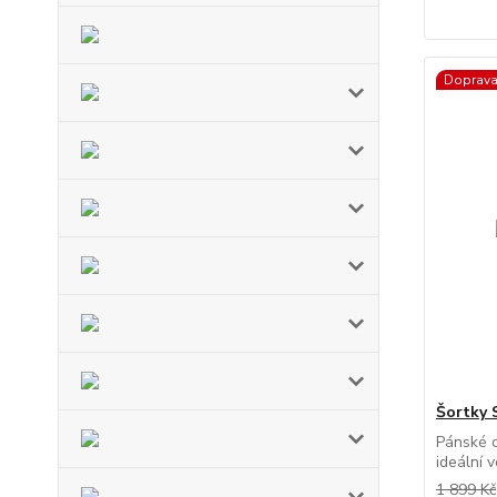
Doprav
Šortky 
Pánské c
ideální v
1 899 Kč