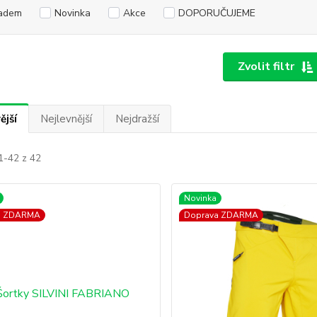
adem
Novinka
Akce
DOPORUČUJEME
Zvolit filtr
ější
Nejlevnější
Nejdražší
1-42 z 42
Novinka
a ZDARMA
Doprava ZDARMA