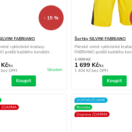
- 15 %
SILVINI FABRIANO
Šortky SILVINI FABRIANO
olné cyklistické kraťasy
Pánské volné cyklistické kraťa
 potěší každého kondiční...
FABRIANO potěší každého kondi
1 999 Kč
 Kč
1 699 Kč
/
ks
/
ks
Skladem
č
bez DPH
1 404 Kč
bez DPH
Koupit
Koupit
DOPORUČUJEME
a ZDARMA
Novinka
Doprava ZDARMA